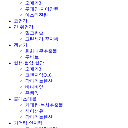
오메가3
루테인·지아잔틴
아스타잔틴
코건강
간·위건강
밀크씨슬
그린세라·꾸지뽕
갱년기
회화나무추출물
루바브
혈행·혈압·혈당
오메가3
코엔자임Q10
감마리놀렌산
바나바잎
은행잎
콜레스테롤
카테킨·녹차추출물
식이섬유
감마리놀렌산
기억력·인지력