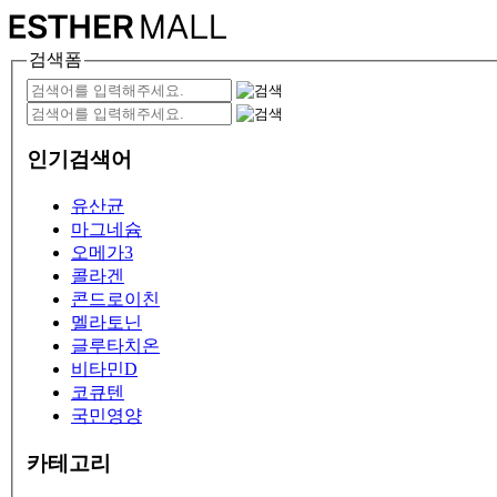
검색폼
인기검색어
유산균
마그네슘
오메가3
콜라겐
콘드로이친
멜라토닌
글루타치온
비타민D
코큐텐
국민영양
카테고리