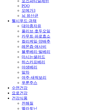
포스파티딜세린
PQQ
오메가3
뇌 유산균
헬시푸드·과채
대마종자유
올리브·호두오일
카무트·파로효소
컬리케일·양배추
레몬즙·애사비
블루베리·빌베리
마시는샐러드
하스카프베리
야생베리
말차
여주·새싹보리
푸룬주스
수면건강
요로건강
건강식품
전해질
멜라토닌