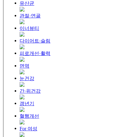
유산균
관절·연골
이너뷰티
다이어트·슬림
피로개선·활력
면역
눈건강
간·위건강
갱년기
혈행개선
For 여성