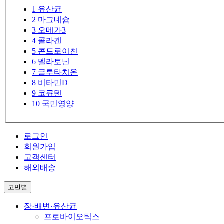
1
유산균
2
마그네슘
3
오메가3
4
콜라겐
5
콘드로이친
6
멜라토닌
7
글루타치온
8
비타민D
9
코큐텐
10
국민영양
로그인
회원가입
고객센터
해외배송
고민별
장·배변·유산균
프로바이오틱스