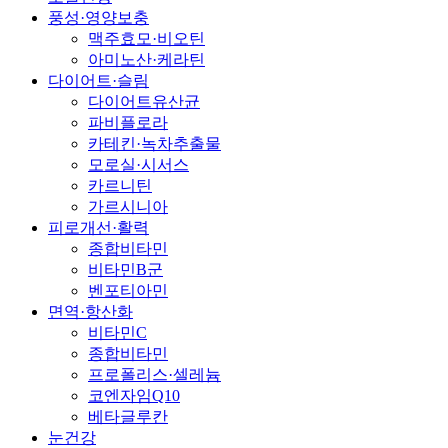
풍성·영양보충
맥주효모·비오틴
아미노산·케라틴
다이어트·슬림
다이어트유산균
파비플로라
카테킨·녹차추출물
모로실·시서스
카르니틴
가르시니아
피로개선·활력
종합비타민
비타민B군
벤포티아민
면역·항산화
비타민C
종합비타민
프로폴리스·셀레늄
코엔자임Q10
베타글루칸
눈건강