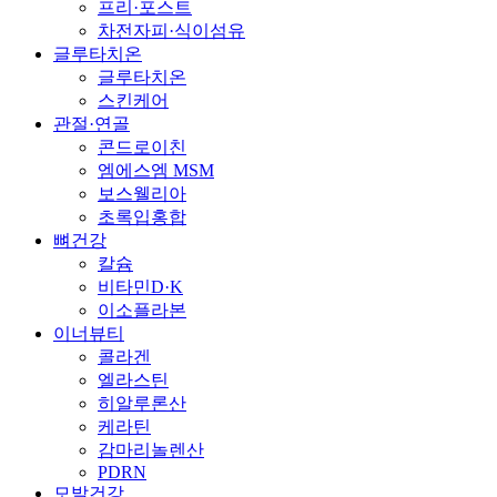
프리·포스트
차전자피·식이섬유
글루타치온
글루타치온
스킨케어
관절·연골
콘드로이친
엠에스엠 MSM
보스웰리아
초록입홍합
뼈건강
칼슘
비타민D·K
이소플라본
이너뷰티
콜라겐
엘라스틴
히알루론산
케라틴
감마리놀렌산
PDRN
모발건강