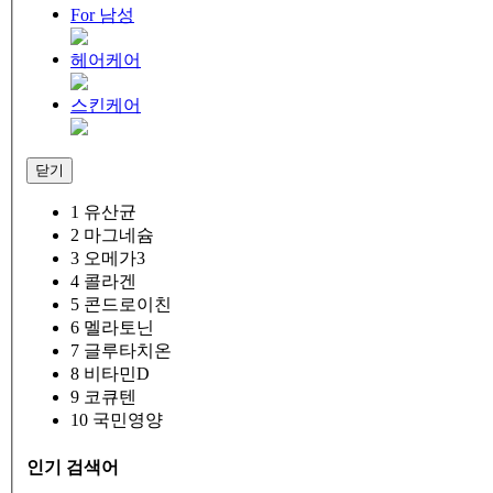
For 남성
헤어케어
스킨케어
닫기
1
유산균
2
마그네슘
3
오메가3
4
콜라겐
5
콘드로이친
6
멜라토닌
7
글루타치온
8
비타민D
9
코큐텐
10
국민영양
인기 검색어