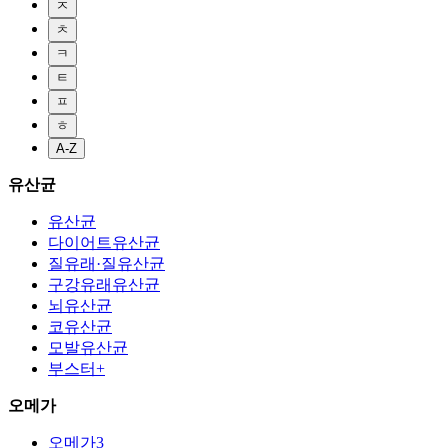
ㅈ
ㅊ
ㅋ
ㅌ
ㅍ
ㅎ
A-Z
유산균
유산균
다이어트유산균
질유래·질유산균
구강유래유산균
뇌유산균
코유산균
모발유산균
부스터+
오메가
오메가3