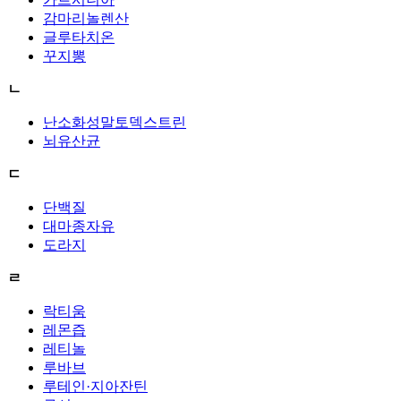
감마리놀렌산
글루타치온
꾸지뽕
ㄴ
난소화성말토덱스트린
뇌유산균
ㄷ
단백질
대마종자유
도라지
ㄹ
락티움
레몬즙
레티놀
루바브
루테인·지아잔틴