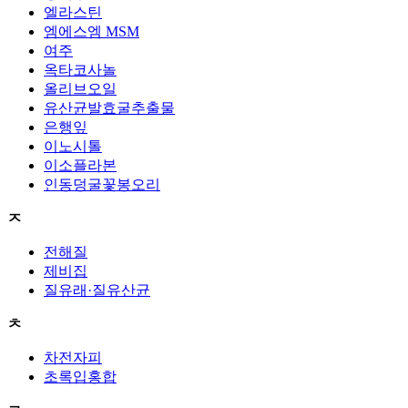
엘라스틴
엠에스엠 MSM
여주
옥타코사놀
올리브오일
유산균발효굴추출물
은행잎
이노시톨
이소플라본
인동덩굴꽃봉오리
ㅈ
전해질
제비집
질유래·질유산균
ㅊ
차전자피
초록입홍합