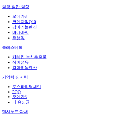
혈행·혈압·혈당
오메가3
코엔자임Q10
감마리놀렌산
바나바잎
은행잎
콜레스테롤
카테킨·녹차추출물
식이섬유
감마리놀렌산
기억력·인지력
포스파티딜세린
PQQ
오메가3
뇌 유산균
헬시푸드·과채