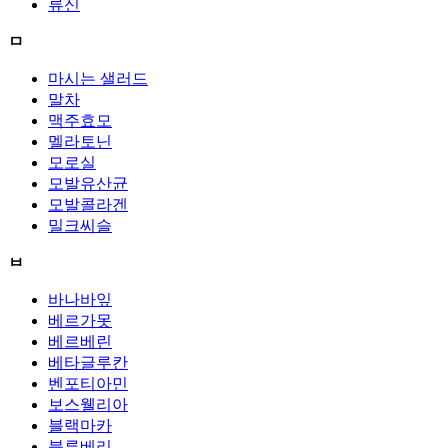
류신
ㅁ
마시는 샐러드
말차
맥주효모
멜라토닌
모로실
모발유산균
모발콜라겐
밀크씨슬
ㅂ
바나바잎
베르가못
베르베린
베타글루칸
벤포티아민
보스웰리아
블랙마카
블루베리