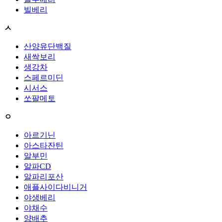
빌베리
ㅅ
산양유단백질
새싹보리
생강차
스페르미딘
시서스
쏘팔메토
ㅇ
아르기닌
아스타잔틴
알부민
알파CD
알파리포산
애플사이다비니거
야생베리
야채수
양배추