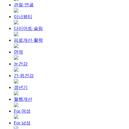
관절·연골
이너뷰티
다이어트·슬림
피로개선·활력
면역
눈건강
간·위건강
갱년기
혈행개선
For 여성
For 남성