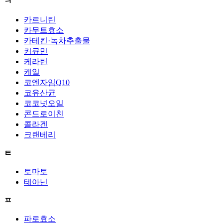
ㅋ
카르니틴
카무트효소
카테킨·녹차추출물
커큐민
케라틴
케일
코엔자임Q10
코유산균
코코넛오일
콘드로이친
콜라겐
크랜베리
ㅌ
토마토
테아닌
ㅍ
파로효소