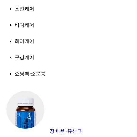
스킨케어
바디케어
헤어케어
구강케어
쇼핑백·소분통
장·배변·유산균