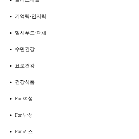
기억력·인지력
헬시푸드·과채
수면건강
요로건강
건강식품
For 여성
For 남성
For 키즈