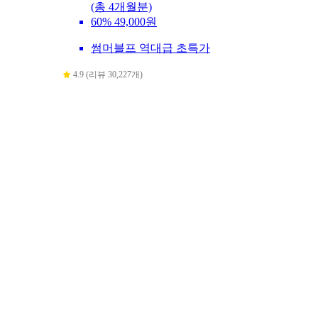
(총 4개월분)
60%
49,000원
썸머블프 역대급 초특가
4.9 (리뷰 30,227개)