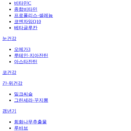
비타민C
종합비타민
프로폴리스·셀레늄
코엔자임Q10
베타글루칸
눈건강
오메가3
루테인·지아잔틴
아스타잔틴
코건강
간·위건강
밀크씨슬
그린세라·꾸지뽕
갱년기
회화나무추출물
루바브