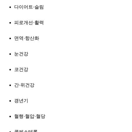
다이어트·슬림
피로개선·활력
면역·항산화
눈건강
코건강
간·위건강
갱년기
혈행·혈압·혈당
콜레스테롤