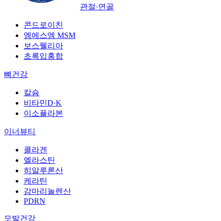
관절·연골
콘드로이친
엠에스엠 MSM
보스웰리아
초록입홍합
뼈건강
칼슘
비타민D·K
이소플라본
이너뷰티
콜라겐
엘라스틴
히알루론산
케라틴
감마리놀렌산
PDRN
모발건강