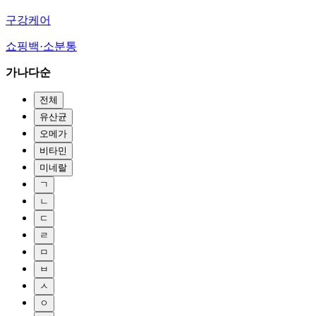
구강케어
쇼핑백·소분통
가나다순
전체
유산균
오메가
비타민
미네랄
ㄱ
ㄴ
ㄷ
ㄹ
ㅁ
ㅂ
ㅅ
ㅇ