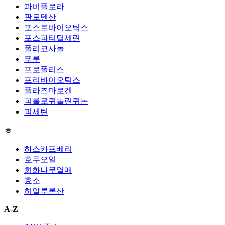
파비플로라
판토텐산
포스트바이오틱스
포스파티딜세린
폴리코사놀
푸룬
프로폴리스
프리바이오틱스
플라즈마로겐
피롤로퀴놀린퀴논
피세틴
ㅎ
하스카프베리
호두오일
회화나무열매
효소
히알루론산
A-Z