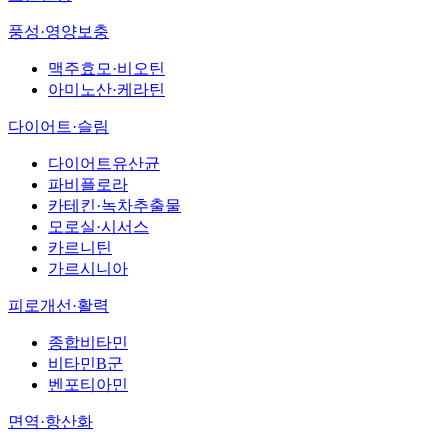
풍성·영양보충
맥주효모·비오틴
아미노산·케라틴
다이어트·슬림
다이어트유산균
파비플로라
카테킨·녹차추출물
모로실·시서스
카르니틴
가르시니아
피로개선·활력
종합비타민
비타민B군
벤포티아민
면역·항산화