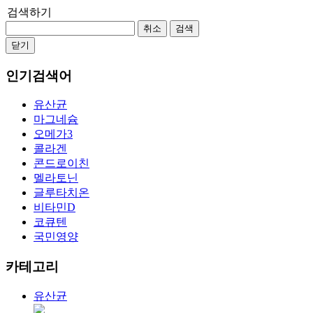
검색하기
취소
검색
닫기
인기검색어
유산균
마그네슘
오메가3
콜라겐
콘드로이친
멜라토닌
글루타치온
비타민D
코큐텐
국민영양
카테고리
유산균