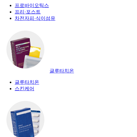
프로바이오틱스
프리·포스트
차전자피·식이섬유
글루타치온
글루타치온
스킨케어