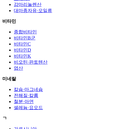
감마리놀렌산
대마종자유·오일류
비타민
종합비타민
비타민B군
비타민C
비타민D
비타민K
비오틴·판토텐산
엽산
미네랄
칼슘·마그네슘
전해질·칼륨
철분·아연
셀레늄·요오드
ㄱ
가르시니아