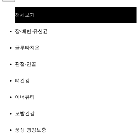
전체보기
장·배변·유산균
글루타치온
관절·연골
뼈건강
이너뷰티
모발건강
풍성·영양보충