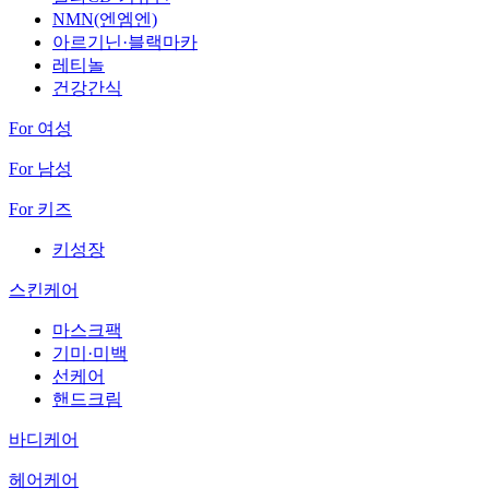
NMN(엔엠엔)
아르기닌·블랙마카
레티놀
건강간식
For 여성
For 남성
For 키즈
키성장
스킨케어
마스크팩
기미·미백
선케어
핸드크림
바디케어
헤어케어