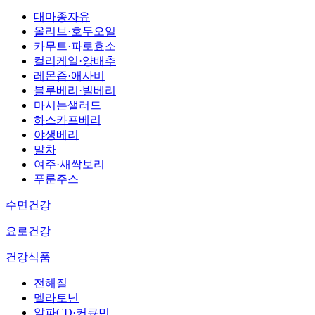
대마종자유
올리브·호두오일
카무트·파로효소
컬리케일·양배추
레몬즙·애사비
블루베리·빌베리
마시는샐러드
하스카프베리
야생베리
말차
여주·새싹보리
푸룬주스
수면건강
요로건강
건강식품
전해질
멜라토닌
알파CD·커큐민