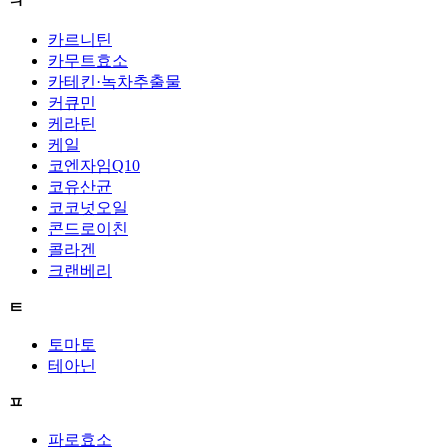
ㅋ
카르니틴
카무트효소
카테킨·녹차추출물
커큐민
케라틴
케일
코엔자임Q10
코유산균
코코넛오일
콘드로이친
콜라겐
크랜베리
ㅌ
토마토
테아닌
ㅍ
파로효소