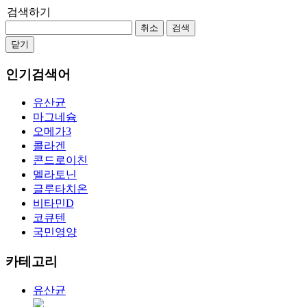
검색하기
취소
검색
닫기
인기검색어
유산균
마그네슘
오메가3
콜라겐
콘드로이친
멜라토닌
글루타치온
비타민D
코큐텐
국민영양
카테고리
유산균