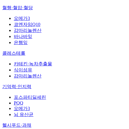
혈행·혈압·혈당
오메가3
코엔자임Q10
감마리놀렌산
바나바잎
은행잎
콜레스테롤
카테킨·녹차추출물
식이섬유
감마리놀렌산
기억력·인지력
포스파티딜세린
PQQ
오메가3
뇌 유산균
헬시푸드·과채