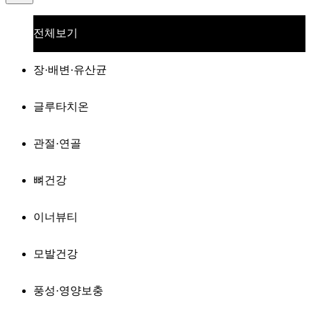
전체보기
장·배변·유산균
글루타치온
관절·연골
뼈건강
이너뷰티
모발건강
풍성·영양보충