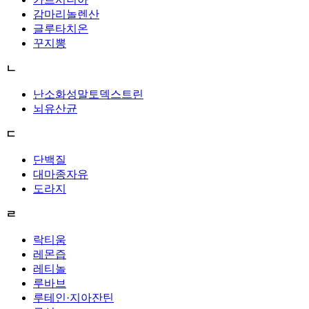
감마리놀렌산
글루타치온
꾸지뽕
ㄴ
난소화성말토덱스트린
뇌유산균
ㄷ
단백질
대마종자유
도라지
ㄹ
락티움
레몬즙
레티놀
루바브
루테인·지아잔틴