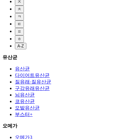
ㅈ
ㅊ
ㅋ
ㅌ
ㅍ
ㅎ
A-Z
유산균
유산균
다이어트유산균
질유래·질유산균
구강유래유산균
뇌유산균
코유산균
모발유산균
부스터+
오메가
오메가3