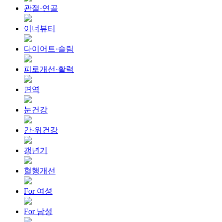
관절·연골
이너뷰티
다이어트·슬림
피로개선·활력
면역
눈건강
간·위건강
갱년기
혈행개선
For 여성
For 남성