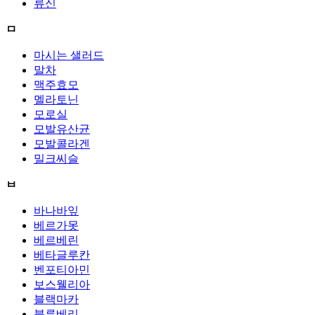
류신
ㅁ
마시는 샐러드
말차
맥주효모
멜라토닌
모로실
모발유산균
모발콜라겐
밀크씨슬
ㅂ
바나바잎
베르가못
베르베린
베타글루칸
벤포티아민
보스웰리아
블랙마카
블루베리