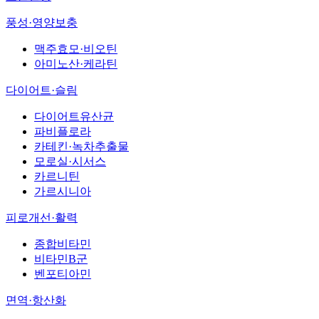
풍성·영양보충
맥주효모·비오틴
아미노산·케라틴
다이어트·슬림
다이어트유산균
파비플로라
카테킨·녹차추출물
모로실·시서스
카르니틴
가르시니아
피로개선·활력
종합비타민
비타민B군
벤포티아민
면역·항산화