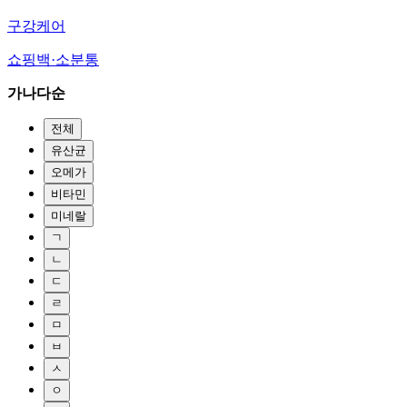
구강케어
쇼핑백·소분통
가나다순
전체
유산균
오메가
비타민
미네랄
ㄱ
ㄴ
ㄷ
ㄹ
ㅁ
ㅂ
ㅅ
ㅇ