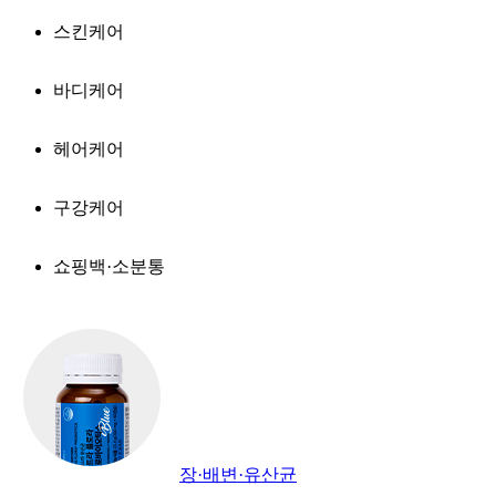
스킨케어
바디케어
헤어케어
구강케어
쇼핑백·소분통
장·배변·유산균