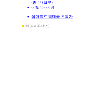
(총 4개월분)
60%
49,000원
썸머블프 역대급 초특가
4.9 (리뷰 30,124개)