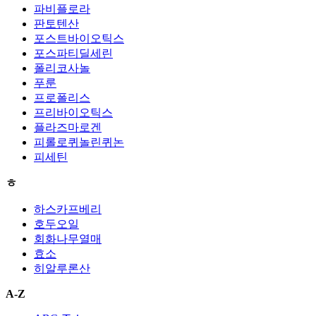
파비플로라
판토텐산
포스트바이오틱스
포스파티딜세린
폴리코사놀
푸룬
프로폴리스
프리바이오틱스
플라즈마로겐
피롤로퀴놀린퀴논
피세틴
ㅎ
하스카프베리
호두오일
회화나무열매
효소
히알루론산
A-Z