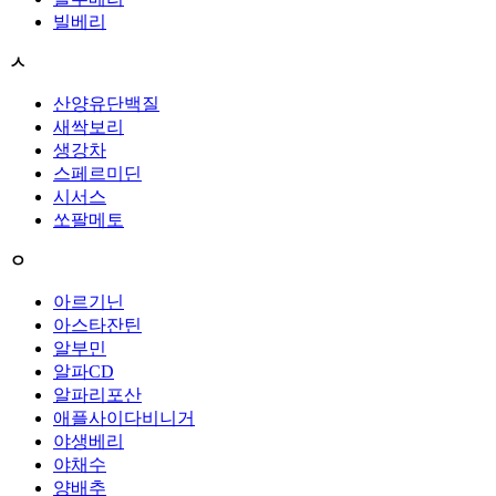
빌베리
ㅅ
산양유단백질
새싹보리
생강차
스페르미딘
시서스
쏘팔메토
ㅇ
아르기닌
아스타잔틴
알부민
알파CD
알파리포산
애플사이다비니거
야생베리
야채수
양배추