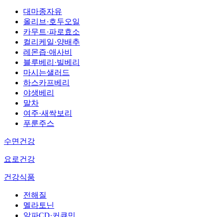
대마종자유
올리브·호두오일
카무트·파로효소
컬리케일·양배추
레몬즙·애사비
블루베리·빌베리
마시는샐러드
하스카프베리
야생베리
말차
여주·새싹보리
푸룬주스
수면건강
요로건강
건강식품
전해질
멜라토닌
알파CD·커큐민