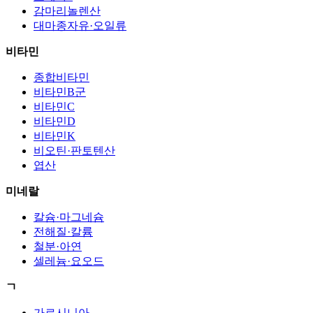
감마리놀렌산
대마종자유·오일류
비타민
종합비타민
비타민B군
비타민C
비타민D
비타민K
비오틴·판토텐산
엽산
미네랄
칼슘·마그네슘
전해질·칼륨
철분·아연
셀레늄·요오드
ㄱ
가르시니아