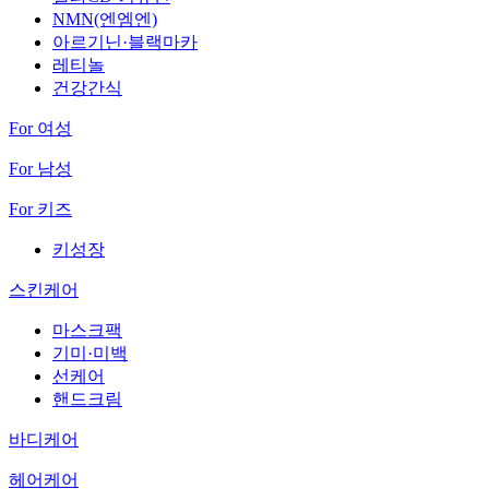
NMN(엔엠엔)
아르기닌·블랙마카
레티놀
건강간식
For 여성
For 남성
For 키즈
키성장
스킨케어
마스크팩
기미·미백
선케어
핸드크림
바디케어
헤어케어