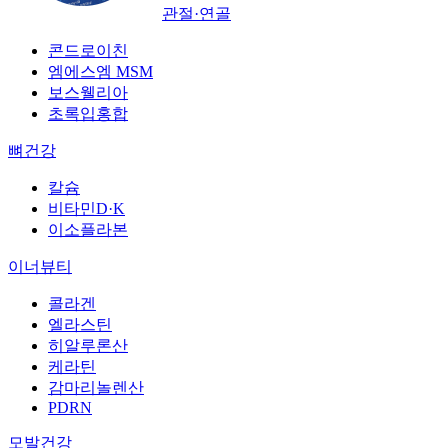
관절·연골
콘드로이친
엠에스엠 MSM
보스웰리아
초록입홍합
뼈건강
칼슘
비타민D·K
이소플라본
이너뷰티
콜라겐
엘라스틴
히알루론산
케라틴
감마리놀렌산
PDRN
모발건강