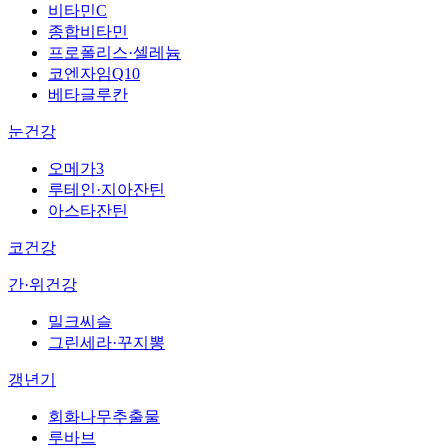
비타민C
종합비타민
프로폴리스·셀레늄
코엔자임Q10
베타글루칸
눈건강
오메가3
루테인·지아잔틴
아스타잔틴
코건강
간·위건강
밀크씨슬
그린세라·꾸지뽕
갱년기
회화나무추출물
루바브