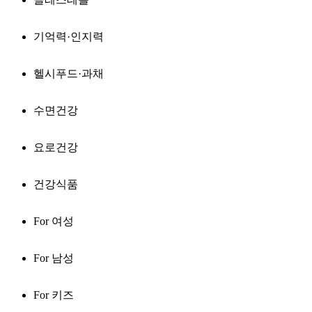
기억력·인지력
헬시푸드·과채
수면건강
요로건강
건강식품
For 여성
For 남성
For 키즈