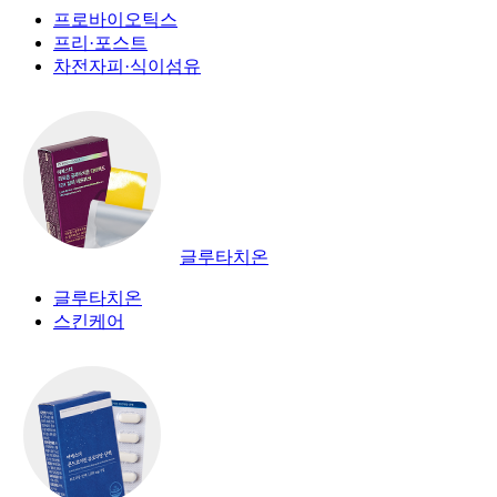
프로바이오틱스
프리·포스트
차전자피·식이섬유
글루타치온
글루타치온
스킨케어