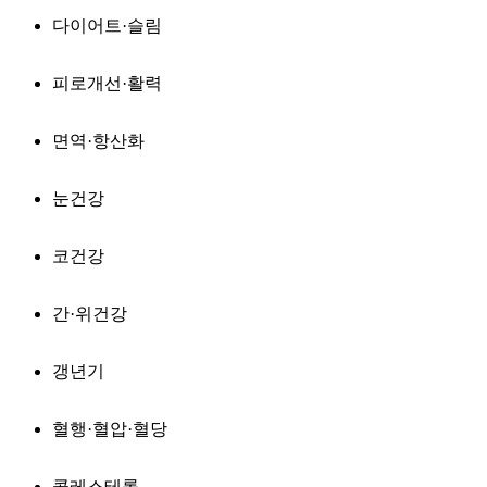
다이어트·슬림
피로개선·활력
면역·항산화
눈건강
코건강
간·위건강
갱년기
혈행·혈압·혈당
콜레스테롤