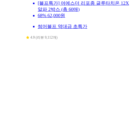
[블프특가] 여에스더 리포좀 글루타치온 12X
알파 2박스 (총 60매)
68%
62,000원
썸머블프 역대급 초특가
4.9 (리뷰 9,112개)