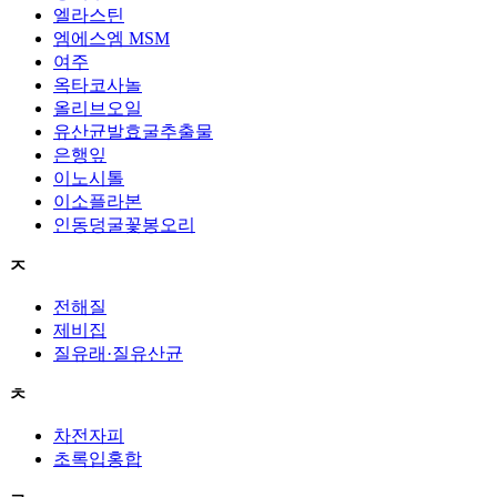
엘라스틴
엠에스엠 MSM
여주
옥타코사놀
올리브오일
유산균발효굴추출물
은행잎
이노시톨
이소플라본
인동덩굴꽃봉오리
ㅈ
전해질
제비집
질유래·질유산균
ㅊ
차전자피
초록입홍합