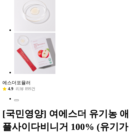
에스더포뮬러
4.9
리뷰 899건
[국민영양] 여에스더 유기농 애
플사이다비니거 100% (유기가