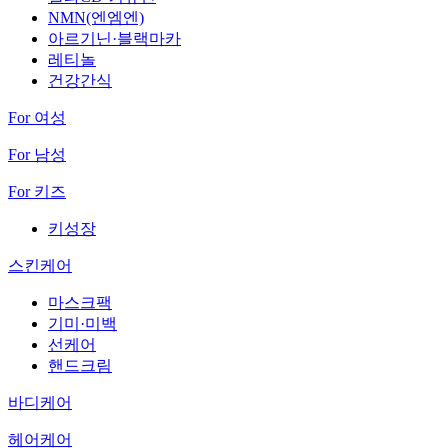
NMN(엔엠엔)
아르기닌·블랙마카
레티놀
건강간식
For 여성
For 남성
For 키즈
키성장
스킨케어
마스크팩
기미·미백
선케어
핸드크림
바디케어
헤어케어