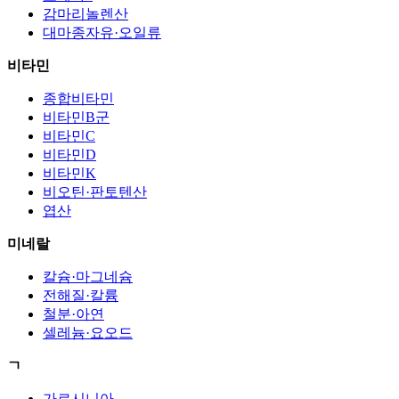
감마리놀렌산
대마종자유·오일류
비타민
종합비타민
비타민B군
비타민C
비타민D
비타민K
비오틴·판토텐산
엽산
미네랄
칼슘·마그네슘
전해질·칼륨
철분·아연
셀레늄·요오드
ㄱ
가르시니아