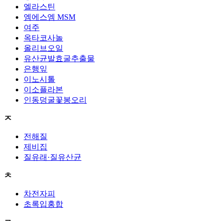
엘라스틴
엠에스엠 MSM
여주
옥타코사놀
올리브오일
유산균발효굴추출물
은행잎
이노시톨
이소플라본
인동덩굴꽃봉오리
ㅈ
전해질
제비집
질유래·질유산균
ㅊ
차전자피
초록입홍합