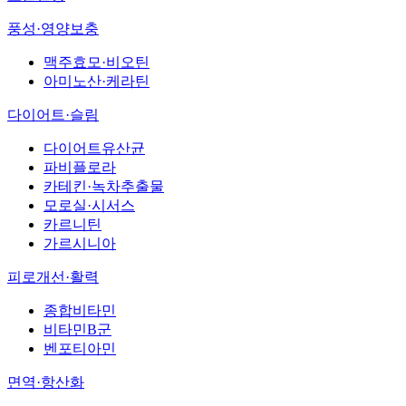
풍성·영양보충
맥주효모·비오틴
아미노산·케라틴
다이어트·슬림
다이어트유산균
파비플로라
카테킨·녹차추출물
모로실·시서스
카르니틴
가르시니아
피로개선·활력
종합비타민
비타민B군
벤포티아민
면역·항산화