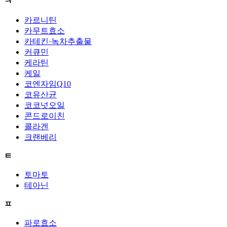
ㅋ
카르니틴
카무트효소
카테킨·녹차추출물
커큐민
케라틴
케일
코엔자임Q10
코유산균
코코넛오일
콘드로이친
콜라겐
크랜베리
ㅌ
토마토
테아닌
ㅍ
파로효소