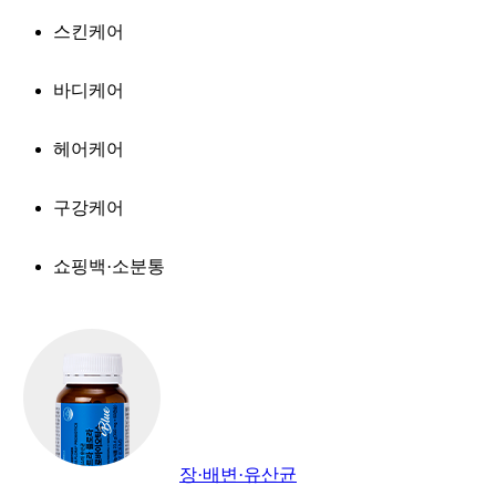
스킨케어
바디케어
헤어케어
구강케어
쇼핑백·소분통
장·배변·유산균