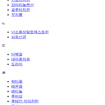
감마리놀렌산
글루타치온
꾸지뽕
ㄴ
난소화성말토덱스트린
뇌유산균
ㄷ
단백질
대마종자유
도라지
ㄹ
락티움
레몬즙
레티놀
루바브
루테인·지아잔틴