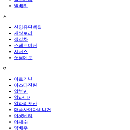
빌베리
ㅅ
산양유단백질
새싹보리
생강차
스페르미딘
시서스
쏘팔메토
ㅇ
아르기닌
아스타잔틴
알부민
알파CD
알파리포산
애플사이다비니거
야생베리
야채수
양배추