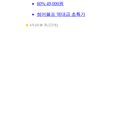
60%
49,000원
썸머블프 역대급 초특가
4.9 (리뷰 30,123개)