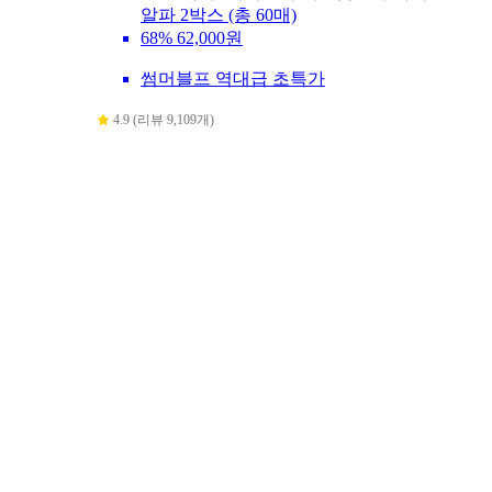
알파 2박스 (총 60매)
68%
62,000원
썸머블프 역대급 초특가
4.9 (리뷰 9,109개)