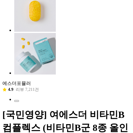
에스더포뮬러
4.9
리뷰 7,211건
[국민영양] 여에스더 비타민B
컴플렉스 (비타민B군 8종 올인