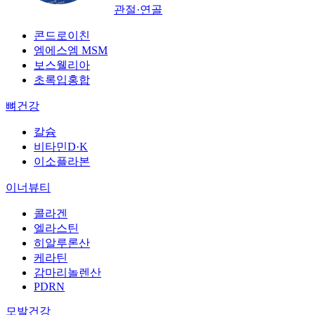
관절·연골
콘드로이친
엠에스엠 MSM
보스웰리아
초록입홍합
뼈건강
칼슘
비타민D·K
이소플라본
이너뷰티
콜라겐
엘라스틴
히알루론산
케라틴
감마리놀렌산
PDRN
모발건강