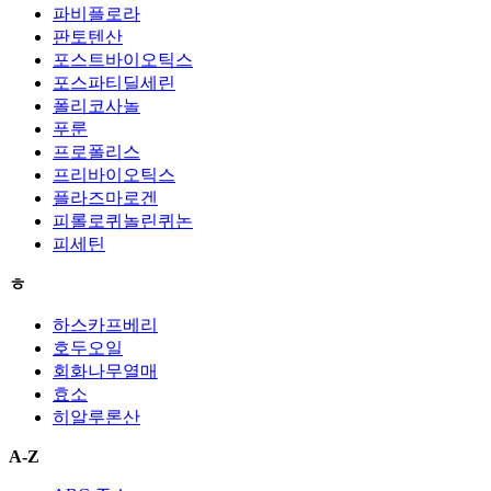
파비플로라
판토텐산
포스트바이오틱스
포스파티딜세린
폴리코사놀
푸룬
프로폴리스
프리바이오틱스
플라즈마로겐
피롤로퀴놀린퀴논
피세틴
ㅎ
하스카프베리
호두오일
회화나무열매
효소
히알루론산
A-Z