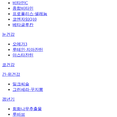
비타민C
종합비타민
프로폴리스·셀레늄
코엔자임Q10
베타글루칸
눈건강
오메가3
루테인·지아잔틴
아스타잔틴
코건강
간·위건강
밀크씨슬
그린세라·꾸지뽕
갱년기
회화나무추출물
루바브