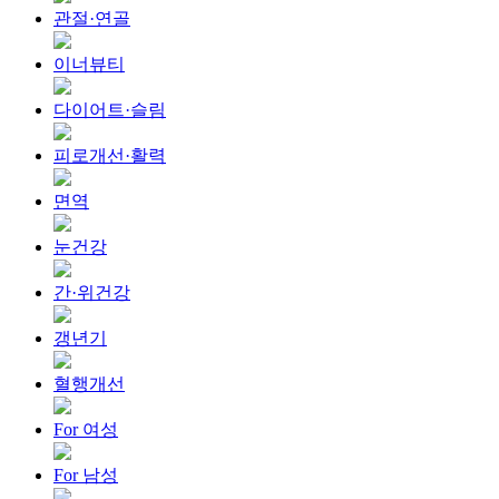
관절·연골
이너뷰티
다이어트·슬림
피로개선·활력
면역
눈건강
간·위건강
갱년기
혈행개선
For 여성
For 남성