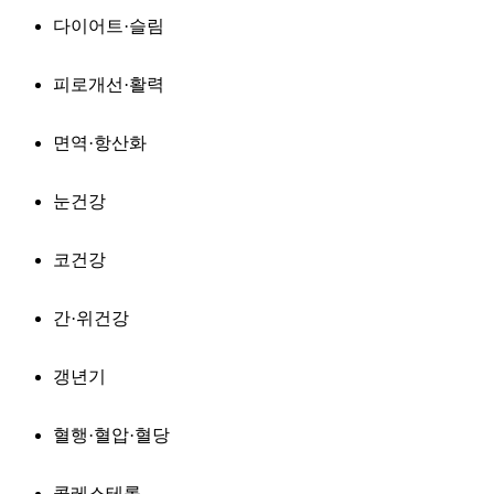
다이어트·슬림
피로개선·활력
면역·항산화
눈건강
코건강
간·위건강
갱년기
혈행·혈압·혈당
콜레스테롤