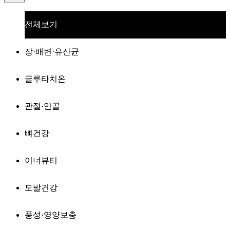
전체보기
장·배변·유산균
글루타치온
관절·연골
뼈건강
이너뷰티
모발건강
풍성·영양보충