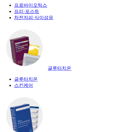
프로바이오틱스
프리·포스트
차전자피·식이섬유
글루타치온
글루타치온
스킨케어