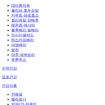
대마종자유
올리브·호두오일
카무트·파로효소
컬리케일·양배추
레몬즙·애사비
블루베리·빌베리
마시는샐러드
하스카프베리
야생베리
말차
여주·새싹보리
푸룬주스
수면건강
요로건강
건강식품
전해질
멜라토닌
알파CD·커큐민