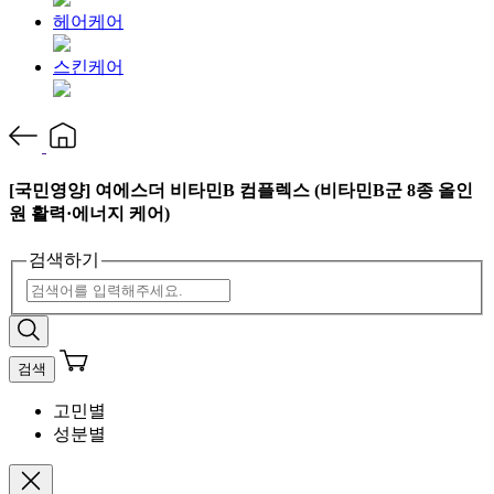
헤어케어
스킨케어
[국민영양] 여에스더 비타민B 컴플렉스 (비타민B군 8종 올인
원 활력·에너지 케어)
검색하기
검색
고민별
성분별