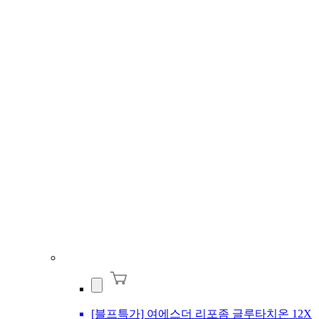
[블프특가] 여에스더 리포좀 글루타치온 12X