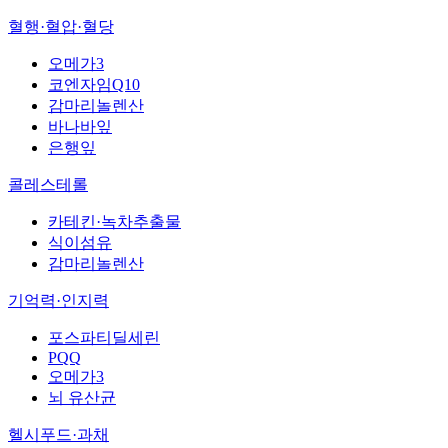
혈행·혈압·혈당
오메가3
코엔자임Q10
감마리놀렌산
바나바잎
은행잎
콜레스테롤
카테킨·녹차추출물
식이섬유
감마리놀렌산
기억력·인지력
포스파티딜세린
PQQ
오메가3
뇌 유산균
헬시푸드·과채