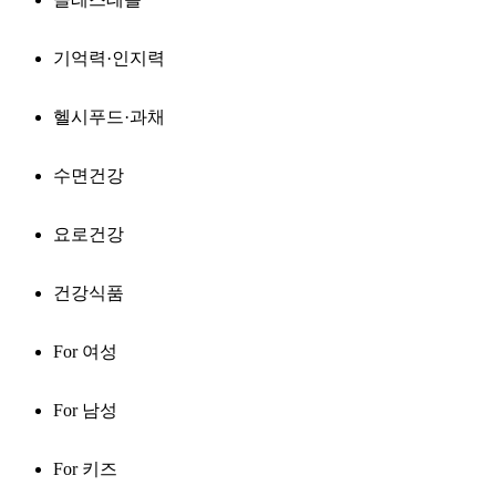
기억력·인지력
헬시푸드·과채
수면건강
요로건강
건강식품
For 여성
For 남성
For 키즈