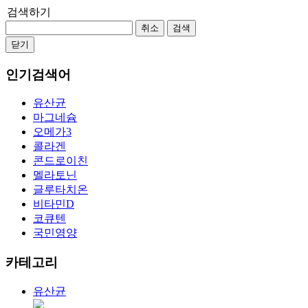
검색하기
취소
검색
닫기
인기검색어
유산균
마그네슘
오메가3
콜라겐
콘드로이친
멜라토닌
글루타치온
비타민D
코큐텐
국민영양
카테고리
유산균