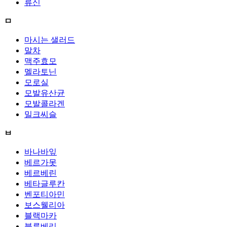
류신
ㅁ
마시는 샐러드
말차
맥주효모
멜라토닌
모로실
모발유산균
모발콜라겐
밀크씨슬
ㅂ
바나바잎
베르가못
베르베린
베타글루칸
벤포티아민
보스웰리아
블랙마카
블루베리