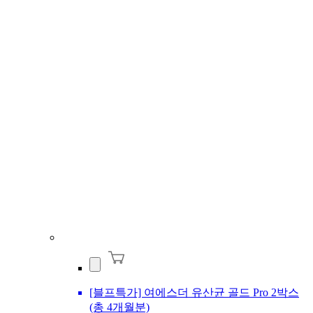
[블프특가] 여에스더 유산균 골드 Pro 2박스
(총 4개월분)