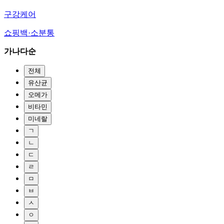
구강케어
쇼핑백·소분통
가나다순
전체
유산균
오메가
비타민
미네랄
ㄱ
ㄴ
ㄷ
ㄹ
ㅁ
ㅂ
ㅅ
ㅇ