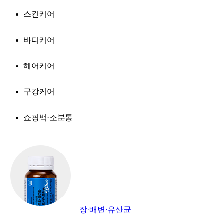
스킨케어
바디케어
헤어케어
구강케어
쇼핑백·소분통
장·배변·유산균