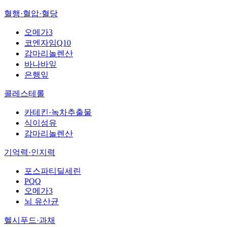
혈행·혈압·혈당
오메가3
코엔자임Q10
감마리놀렌산
바나바잎
은행잎
콜레스테롤
카테킨·녹차추출물
식이섬유
감마리놀렌산
기억력·인지력
포스파티딜세린
PQQ
오메가3
뇌 유산균
헬시푸드·과채