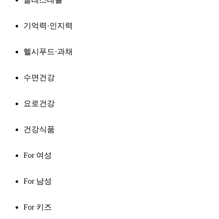
기억력·인지력
헬시푸드·과채
수면건강
요로건강
건강식품
For 여성
For 남성
For 키즈