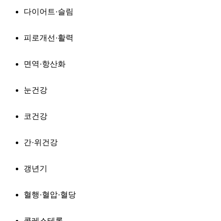
다이어트·슬림
피로개선·활력
면역·항산화
눈건강
코건강
간·위건강
갱년기
혈행·혈압·혈당
콜레스테롤