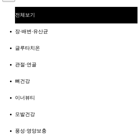
전체보기
장·배변·유산균
글루타치온
관절·연골
뼈건강
이너뷰티
모발건강
풍성·영양보충