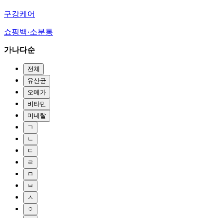
구강케어
쇼핑백·소분통
가나다순
전체
유산균
오메가
비타민
미네랄
ㄱ
ㄴ
ㄷ
ㄹ
ㅁ
ㅂ
ㅅ
ㅇ