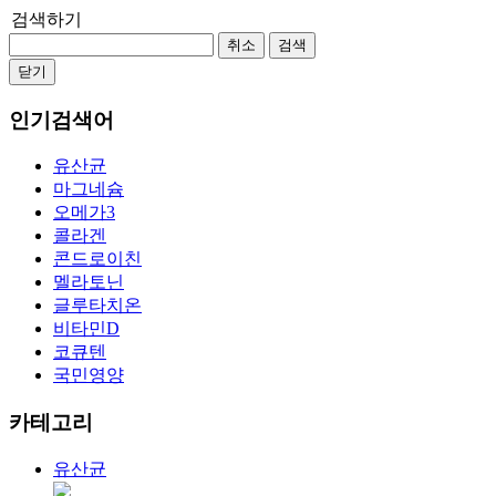
검색하기
취소
검색
닫기
인기검색어
유산균
마그네슘
오메가3
콜라겐
콘드로이친
멜라토닌
글루타치온
비타민D
코큐텐
국민영양
카테고리
유산균