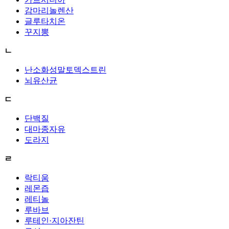
감마리놀렌산
글루타치온
꾸지뽕
ㄴ
난소화성말토덱스트린
뇌유산균
ㄷ
단백질
대마종자유
도라지
ㄹ
락티움
레몬즙
레티놀
루바브
루테인·지아잔틴