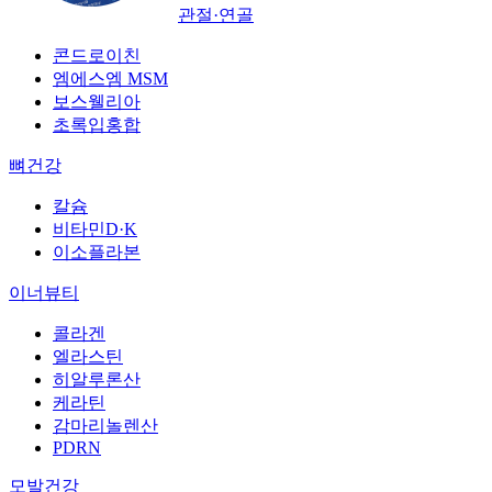
관절·연골
콘드로이친
엠에스엠 MSM
보스웰리아
초록입홍합
뼈건강
칼슘
비타민D·K
이소플라본
이너뷰티
콜라겐
엘라스틴
히알루론산
케라틴
감마리놀렌산
PDRN
모발건강