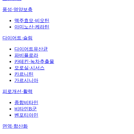
풍성·영양보충
맥주효모·비오틴
아미노산·케라틴
다이어트·슬림
다이어트유산균
파비플로라
카테킨·녹차추출물
모로실·시서스
카르니틴
가르시니아
피로개선·활력
종합비타민
비타민B군
벤포티아민
면역·항산화