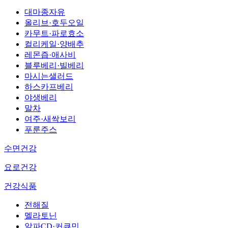
대마종자유
올리브·호두오일
카무트·파로효소
컬리케일·양배추
레몬즙·애사비
블루베리·빌베리
마시는샐러드
하스카프베리
야생베리
말차
여주·새싹보리
푸룬주스
수면건강
요로건강
건강식품
전해질
멜라토닌
알파CD·커큐민