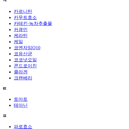
ㅋ
카르니틴
카무트효소
카테킨·녹차추출물
커큐민
케라틴
케일
코엔자임Q10
코유산균
코코넛오일
콘드로이친
콜라겐
크랜베리
ㅌ
토마토
테아닌
ㅍ
파로효소