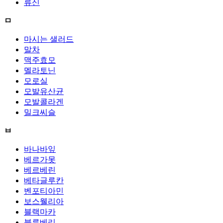
류신
ㅁ
마시는 샐러드
말차
맥주효모
멜라토닌
모로실
모발유산균
모발콜라겐
밀크씨슬
ㅂ
바나바잎
베르가못
베르베린
베타글루칸
벤포티아민
보스웰리아
블랙마카
블루베리