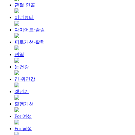
관절·연골
이너뷰티
다이어트·슬림
피로개선·활력
면역
눈건강
간·위건강
갱년기
혈행개선
For 여성
For 남성