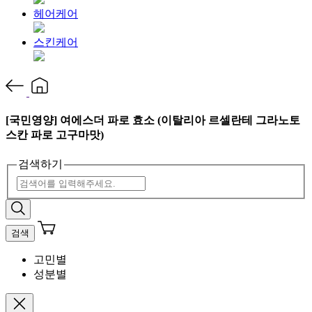
헤어케어
스킨케어
[국민영양] 여에스더 파로 효소 (이탈리아 르셀란테 그라노토
스칸 파로 고구마맛)
검색하기
검색
고민별
성분별