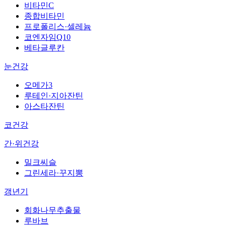
비타민C
종합비타민
프로폴리스·셀레늄
코엔자임Q10
베타글루칸
눈건강
오메가3
루테인·지아잔틴
아스타잔틴
코건강
간·위건강
밀크씨슬
그린세라·꾸지뽕
갱년기
회화나무추출물
루바브