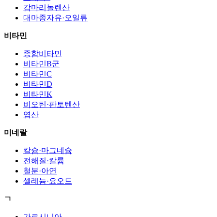
감마리놀렌산
대마종자유·오일류
비타민
종합비타민
비타민B군
비타민C
비타민D
비타민K
비오틴·판토텐산
엽산
미네랄
칼슘·마그네슘
전해질·칼륨
철분·아연
셀레늄·요오드
ㄱ
가르시니아