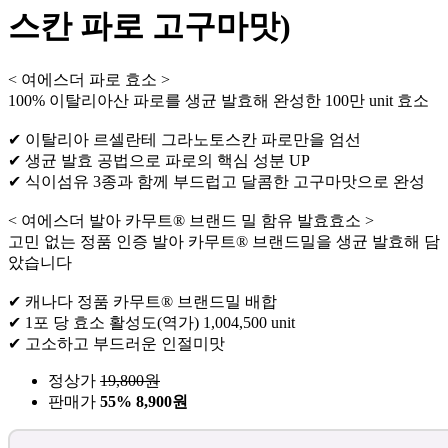
스칸 파로 고구마맛)
< 여에스더 파로 효소 >
100% 이탈리아산 파로를 생균 발효해 완성한 100만 unit 효소
✔ 이탈리아 르셀란테 그라노토스칸 파로만을 엄선
✔ 생균 발효 공법으로 파로의 핵심 성분 UP
✔ 식이섬유 3종과 함께 부드럽고 달콤한 고구마맛으로 완성
< 여에스더 발아 카무트® 브랜드 밀 함유 발효효소 >
고민 없는 정품 인증 발아 카무트® 브랜드밀을 생균 발효해 담
았습니다
✔ 캐나다 정품 카무트® 브랜드밀 배합
✔ 1포 당 효소 활성도(역가) 1,004,500 unit
✔ 고소하고 부드러운 인절미맛
정상가
19,800
원
판매가
55%
8,900원