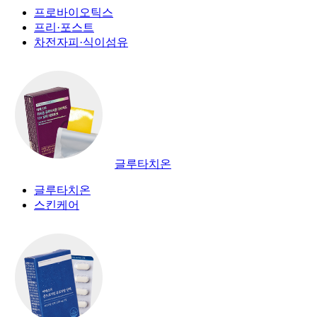
프로바이오틱스
프리·포스트
차전자피·식이섬유
글루타치온
글루타치온
스킨케어