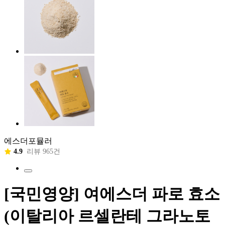
에스더포뮬러
4.9
리뷰 965건
[국민영양] 여에스더 파로 효소
(이탈리아 르셀란테 그라노토