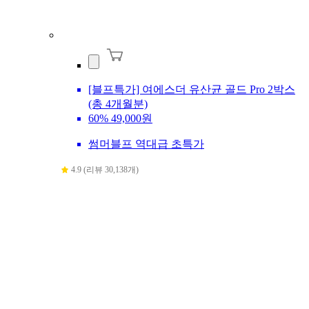
[블프특가] 여에스더 유산균 골드 Pro 2박스
(총 4개월분)
60%
49,000원
썸머블프 역대급 초특가
4.9 (리뷰 30,138개)