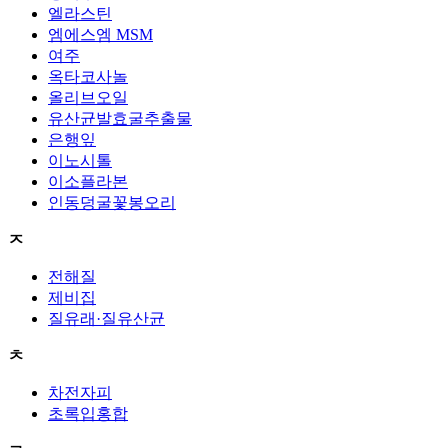
엘라스틴
엠에스엠 MSM
여주
옥타코사놀
올리브오일
유산균발효굴추출물
은행잎
이노시톨
이소플라본
인동덩굴꽃봉오리
ㅈ
전해질
제비집
질유래·질유산균
ㅊ
차전자피
초록입홍합