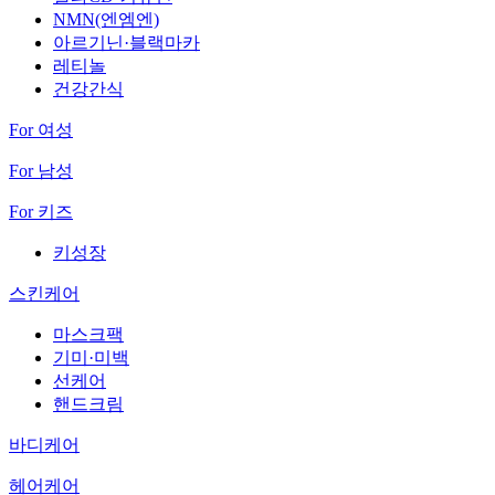
NMN(엔엠엔)
아르기닌·블랙마카
레티놀
건강간식
For 여성
For 남성
For 키즈
키성장
스킨케어
마스크팩
기미·미백
선케어
핸드크림
바디케어
헤어케어