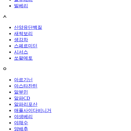
빌베리
ㅅ
산양유단백질
새싹보리
생강차
스페르미딘
시서스
쏘팔메토
ㅇ
아르기닌
아스타잔틴
알부민
알파CD
알파리포산
애플사이다비니거
야생베리
야채수
양배추