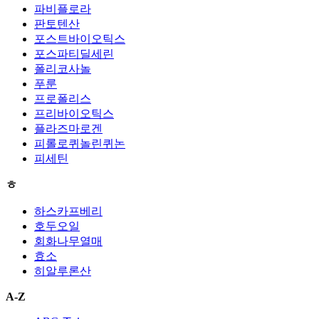
파비플로라
판토텐산
포스트바이오틱스
포스파티딜세린
폴리코사놀
푸룬
프로폴리스
프리바이오틱스
플라즈마로겐
피롤로퀴놀린퀴논
피세틴
ㅎ
하스카프베리
호두오일
회화나무열매
효소
히알루론산
A-Z