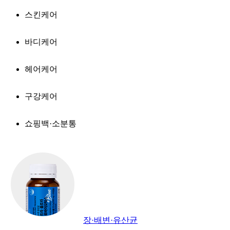
스킨케어
바디케어
헤어케어
구강케어
쇼핑백·소분통
장·배변·유산균