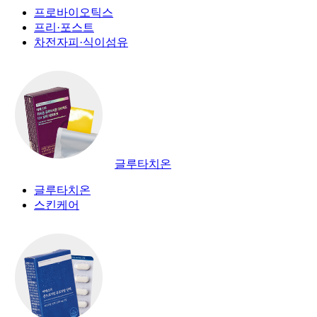
프로바이오틱스
프리·포스트
차전자피·식이섬유
글루타치온
글루타치온
스킨케어