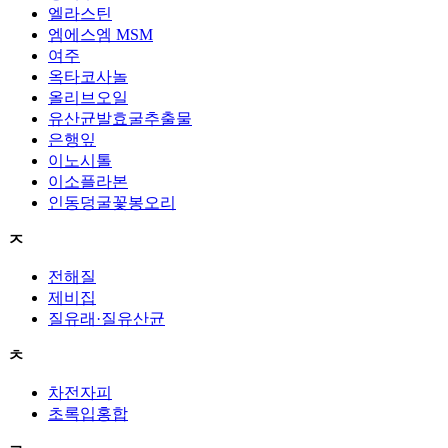
엘라스틴
엠에스엠 MSM
여주
옥타코사놀
올리브오일
유산균발효굴추출물
은행잎
이노시톨
이소플라본
인동덩굴꽃봉오리
ㅈ
전해질
제비집
질유래·질유산균
ㅊ
차전자피
초록입홍합