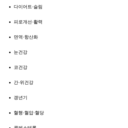
다이어트·슬림
피로개선·활력
면역·항산화
눈건강
코건강
간·위건강
갱년기
혈행·혈압·혈당
콜레스테롤