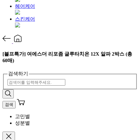
헤어케어
스킨케어
[블프특가] 여에스더 리포좀 글루타치온 12X 알파 2박스 (총
60매)
검색하기
검색
고민별
성분별