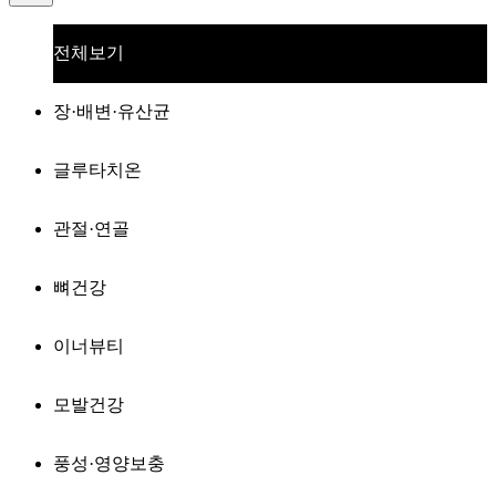
전체보기
장·배변·유산균
글루타치온
관절·연골
뼈건강
이너뷰티
모발건강
풍성·영양보충