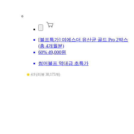
[블프특가] 여에스더 유산균 골드 Pro 2박스
(총 4개월분)
60%
49,000원
썸머블프 역대급 초특가
4.9 (리뷰 30,175개)