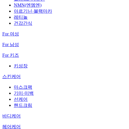
NMN(엔엠엔)
아르기닌·블랙마카
레티놀
건강간식
For 여성
For 남성
For 키즈
키성장
스킨케어
마스크팩
기미·미백
선케어
핸드크림
바디케어
헤어케어