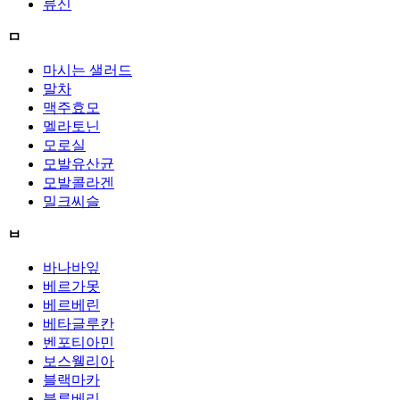
류신
ㅁ
마시는 샐러드
말차
맥주효모
멜라토닌
모로실
모발유산균
모발콜라겐
밀크씨슬
ㅂ
바나바잎
베르가못
베르베린
베타글루칸
벤포티아민
보스웰리아
블랙마카
블루베리