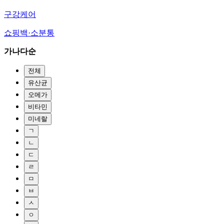
구강케어
쇼핑백·소분통
가나다순
전체
유산균
오메가
비타민
미네랄
ㄱ
ㄴ
ㄷ
ㄹ
ㅁ
ㅂ
ㅅ
ㅇ