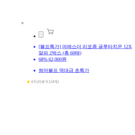
[블프특가] 여에스더 리포좀 글루타치온 12X
알파 2박스 (총 60매)
68%
62,000원
썸머블프 역대급 초특가
4.9 (리뷰 9,124개)