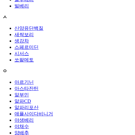
빌베리
ㅅ
산양유단백질
새싹보리
생강차
스페르미딘
시서스
쏘팔메토
ㅇ
아르기닌
아스타잔틴
알부민
알파CD
알파리포산
애플사이다비니거
야생베리
야채수
양배추