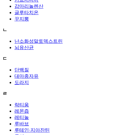
감마리놀렌산
글루타치온
꾸지뽕
ㄴ
난소화성말토덱스트린
뇌유산균
ㄷ
단백질
대마종자유
도라지
ㄹ
락티움
레몬즙
레티놀
루바브
루테인·지아잔틴