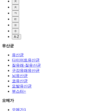
ㅈ
ㅊ
ㅋ
ㅌ
ㅍ
ㅎ
A-Z
유산균
유산균
다이어트유산균
질유래·질유산균
구강유래유산균
뇌유산균
코유산균
모발유산균
부스터+
오메가
오메가3