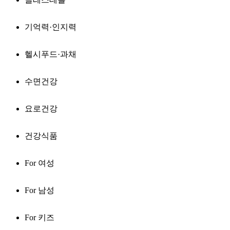
기억력·인지력
헬시푸드·과채
수면건강
요로건강
건강식품
For 여성
For 남성
For 키즈