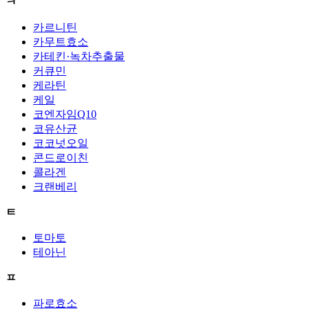
ㅋ
카르니틴
카무트효소
카테킨·녹차추출물
커큐민
케라틴
케일
코엔자임Q10
코유산균
코코넛오일
콘드로이친
콜라겐
크랜베리
ㅌ
토마토
테아닌
ㅍ
파로효소