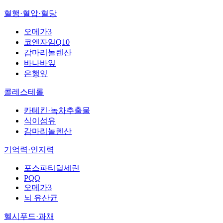
혈행·혈압·혈당
오메가3
코엔자임Q10
감마리놀렌산
바나바잎
은행잎
콜레스테롤
카테킨·녹차추출물
식이섬유
감마리놀렌산
기억력·인지력
포스파티딜세린
PQQ
오메가3
뇌 유산균
헬시푸드·과채