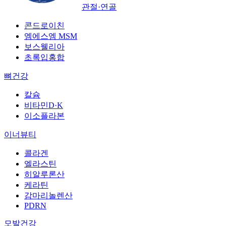
관절·연골
콘드로이친
엠에스엠 MSM
보스웰리아
초록입홍합
뼈건강
칼슘
비타민D·K
이소플라본
이너뷰티
콜라겐
엘라스틴
히알루론산
케라틴
감마리놀렌산
PDRN
모발건강