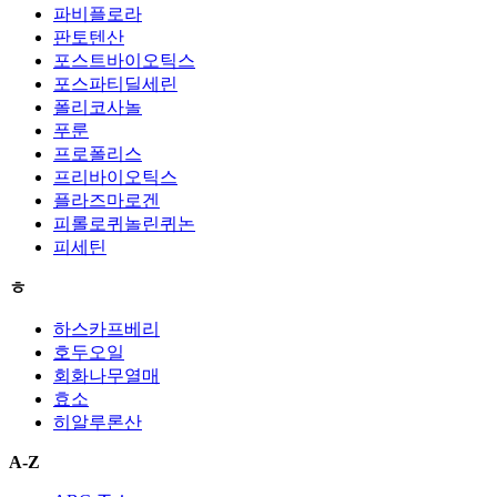
파비플로라
판토텐산
포스트바이오틱스
포스파티딜세린
폴리코사놀
푸룬
프로폴리스
프리바이오틱스
플라즈마로겐
피롤로퀴놀린퀴논
피세틴
ㅎ
하스카프베리
호두오일
회화나무열매
효소
히알루론산
A-Z