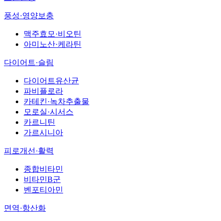
풍성·영양보충
맥주효모·비오틴
아미노산·케라틴
다이어트·슬림
다이어트유산균
파비플로라
카테킨·녹차추출물
모로실·시서스
카르니틴
가르시니아
피로개선·활력
종합비타민
비타민B군
벤포티아민
면역·항산화