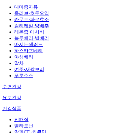
대마종자유
올리브·호두오일
카무트·파로효소
컬리케일·양배추
레몬즙·애사비
블루베리·빌베리
마시는샐러드
하스카프베리
야생베리
말차
여주·새싹보리
푸룬주스
수면건강
요로건강
건강식품
전해질
멜라토닌
알파CD·커큐민