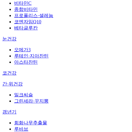
비타민C
종합비타민
프로폴리스·셀레늄
코엔자임Q10
베타글루칸
눈건강
오메가3
루테인·지아잔틴
아스타잔틴
코건강
간·위건강
밀크씨슬
그린세라·꾸지뽕
갱년기
회화나무추출물
루바브