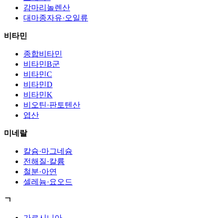
감마리놀렌산
대마종자유·오일류
비타민
종합비타민
비타민B군
비타민C
비타민D
비타민K
비오틴·판토텐산
엽산
미네랄
칼슘·마그네슘
전해질·칼륨
철분·아연
셀레늄·요오드
ㄱ
가르시니아