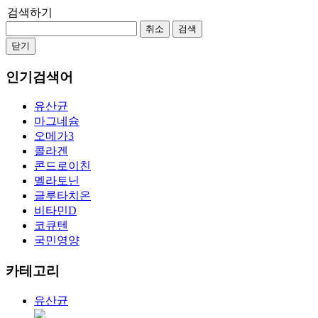
검색하기
취소
검색
닫기
인기검색어
유산균
마그네슘
오메가3
콜라겐
콘드로이친
멜라토닌
글루타치온
비타민D
코큐텐
국민영양
카테고리
유산균