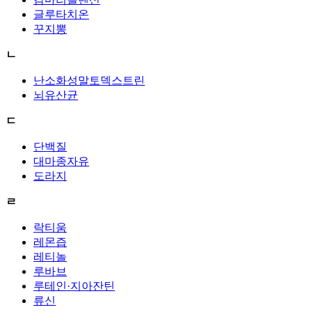
글루타치온
꾸지뽕
ㄴ
난소화성말토덱스트린
뇌유산균
ㄷ
단백질
대마종자유
도라지
ㄹ
락티움
레몬즙
레티놀
루바브
루테인·지아잔틴
류신