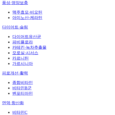
풍성·영양보충
맥주효모·비오틴
아미노산·케라틴
다이어트·슬림
다이어트유산균
파비플로라
카테킨·녹차추출물
모로실·시서스
카르니틴
가르시니아
피로개선·활력
종합비타민
비타민B군
벤포티아민
면역·항산화
비타민C