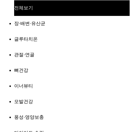
전체보기
장·배변·유산균
글루타치온
관절·연골
뼈건강
이너뷰티
모발건강
풍성·영양보충