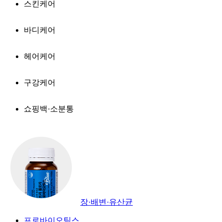
스킨케어
바디케어
헤어케어
구강케어
쇼핑백·소분통
장·배변·유산균
프로바이오틱스