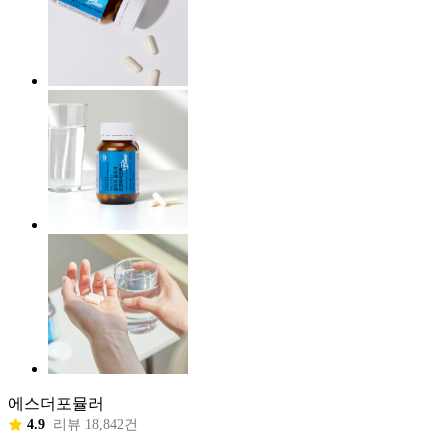
에스더포뮬러
4.9
리뷰 18,842건