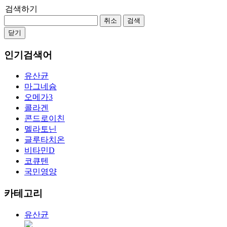
검색하기
취소
검색
닫기
인기검색어
유산균
마그네슘
오메가3
콜라겐
콘드로이친
멜라토닌
글루타치온
비타민D
코큐텐
국민영양
카테고리
유산균