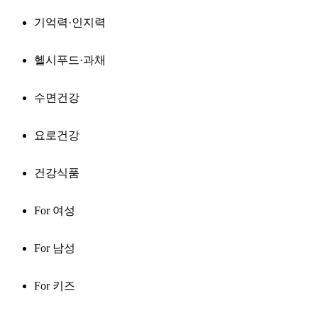
기억력·인지력
헬시푸드·과채
수면건강
요로건강
건강식품
For 여성
For 남성
For 키즈