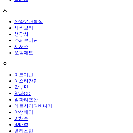
ㅅ
산양유단백질
새싹보리
생강차
스페르미딘
시서스
쏘팔메토
ㅇ
아르기닌
아스타잔틴
알부민
알파CD
알파리포산
애플사이다비니거
야생베리
야채수
양배추
엘라스틴