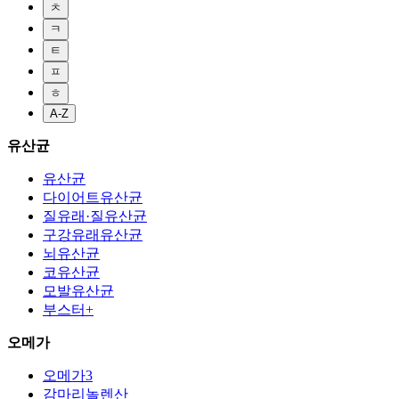
ㅊ
ㅋ
ㅌ
ㅍ
ㅎ
A-Z
유산균
유산균
다이어트유산균
질유래·질유산균
구강유래유산균
뇌유산균
코유산균
모발유산균
부스터+
오메가
오메가3
감마리놀렌산