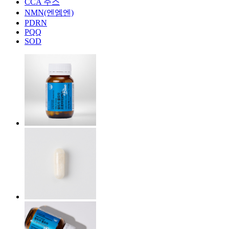
CCA 주스
NMN(엔엠엔)
PDRN
PQQ
SOD