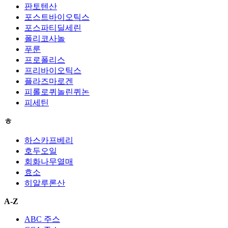
판토텐산
포스트바이오틱스
포스파티딜세린
폴리코사놀
푸룬
프로폴리스
프리바이오틱스
플라즈마로겐
피롤로퀴놀린퀴논
피세틴
ㅎ
하스카프베리
호두오일
회화나무열매
효소
히알루론산
A-Z
ABC 주스