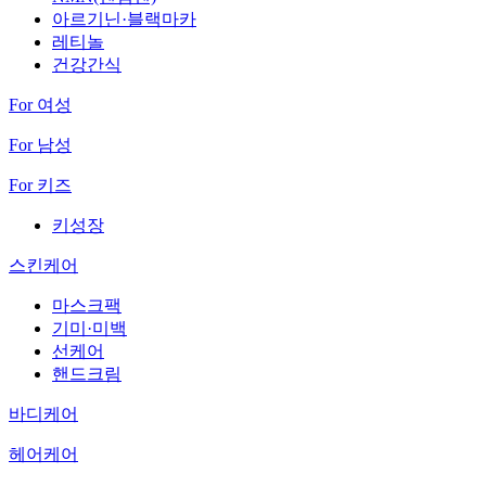
아르기닌·블랙마카
레티놀
건강간식
For 여성
For 남성
For 키즈
키성장
스킨케어
마스크팩
기미·미백
선케어
핸드크림
바디케어
헤어케어