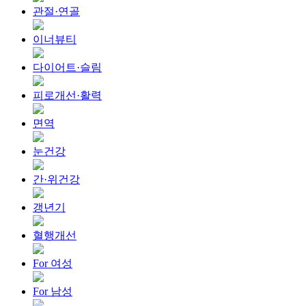
관절·연골
이너뷰티
다이어트·슬림
피로개선·활력
면역
눈건강
간·위건강
갱년기
혈행개선
For 여성
For 남성