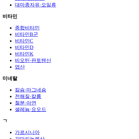
대마종자유·오일류
비타민
종합비타민
비타민B군
비타민C
비타민D
비타민K
비오틴·판토텐산
엽산
미네랄
칼슘·마그네슘
전해질·칼륨
철분·아연
셀레늄·요오드
ㄱ
가르시니아
감마리놀렌산