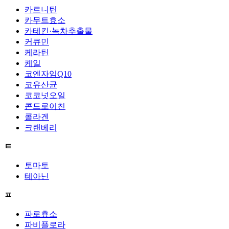
카르니틴
카무트효소
카테킨·녹차추출물
커큐민
케라틴
케일
코엔자임Q10
코유산균
코코넛오일
콘드로이친
콜라겐
크랜베리
ㅌ
토마토
테아닌
ㅍ
파로효소
파비플로라