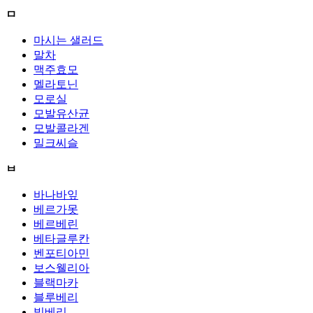
ㅁ
마시는 샐러드
말차
맥주효모
멜라토닌
모로실
모발유산균
모발콜라겐
밀크씨슬
ㅂ
바나바잎
베르가못
베르베린
베타글루칸
벤포티아민
보스웰리아
블랙마카
블루베리
빌베리