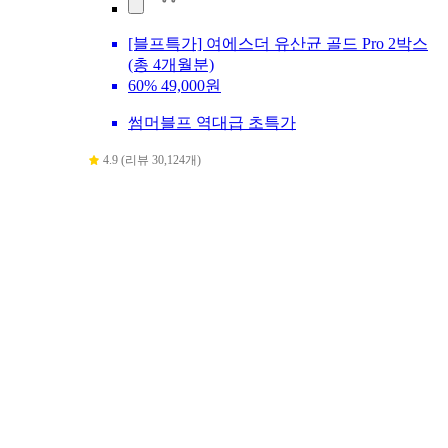
[블프특가] 여에스더 유산균 골드 Pro 2박스
(총 4개월분)
60%
49,000원
썸머블프 역대급 초특가
4.9 (리뷰 30,124개)