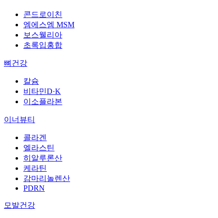
콘드로이친
엠에스엠 MSM
보스웰리아
초록입홍합
뼈건강
칼슘
비타민D·K
이소플라본
이너뷰티
콜라겐
엘라스틴
히알루론산
케라틴
감마리놀렌산
PDRN
모발건강