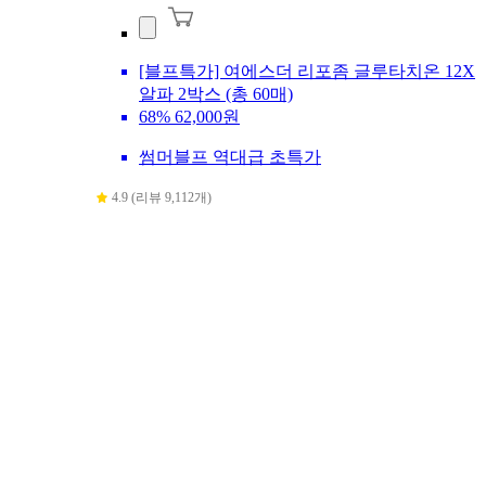
[블프특가] 여에스더 리포좀 글루타치온 12X
알파 2박스 (총 60매)
68%
62,000원
썸머블프 역대급 초특가
4.9 (리뷰 9,112개)