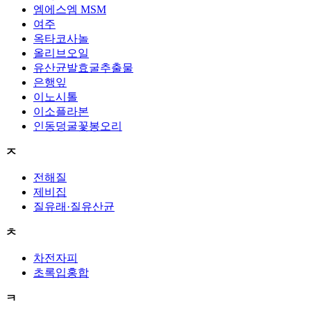
엠에스엠 MSM
여주
옥타코사놀
올리브오일
유산균발효굴추출물
은행잎
이노시톨
이소플라본
인동덩굴꽃봉오리
ㅈ
전해질
제비집
질유래·질유산균
ㅊ
차전자피
초록입홍합
ㅋ