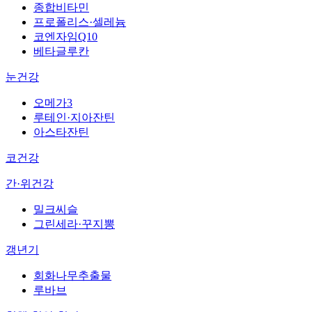
종합비타민
프로폴리스·셀레늄
코엔자임Q10
베타글루칸
눈건강
오메가3
루테인·지아잔틴
아스타잔틴
코건강
간·위건강
밀크씨슬
그린세라·꾸지뽕
갱년기
회화나무추출물
루바브