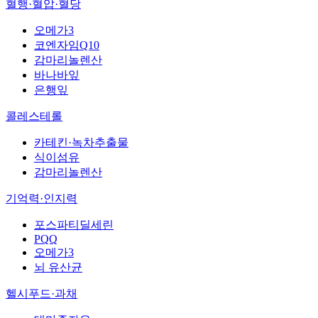
혈행·혈압·혈당
오메가3
코엔자임Q10
감마리놀렌산
바나바잎
은행잎
콜레스테롤
카테킨·녹차추출물
식이섬유
감마리놀렌산
기억력·인지력
포스파티딜세린
PQQ
오메가3
뇌 유산균
헬시푸드·과채