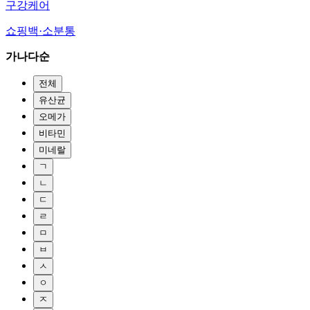
구강케어
쇼핑백·소분통
가나다순
전체
유산균
오메가
비타민
미네랄
ㄱ
ㄴ
ㄷ
ㄹ
ㅁ
ㅂ
ㅅ
ㅇ
ㅈ