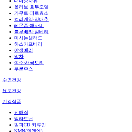
대마종자유
올리브·호두오일
카무트·파로효소
컬리케일·양배추
레몬즙·애사비
블루베리·빌베리
마시는샐러드
하스카프베리
야생베리
말차
여주·새싹보리
푸룬주스
수면건강
요로건강
건강식품
전해질
멜라토닌
알파CD·커큐민
NMN(엔엠엔)