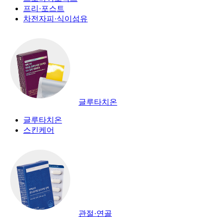
프리·포스트
차전자피·식이섬유
글루타치온
글루타치온
스킨케어
관절·연골