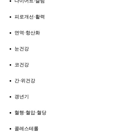
다이어트·슬림
피로개선·활력
면역·항산화
눈건강
코건강
간·위건강
갱년기
혈행·혈압·혈당
콜레스테롤