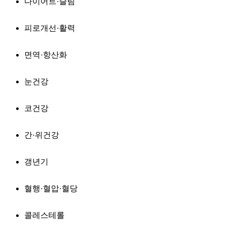
다이어트·슬림
피로개선·활력
면역·항산화
눈건강
코건강
간·위건강
갱년기
혈행·혈압·혈당
콜레스테롤