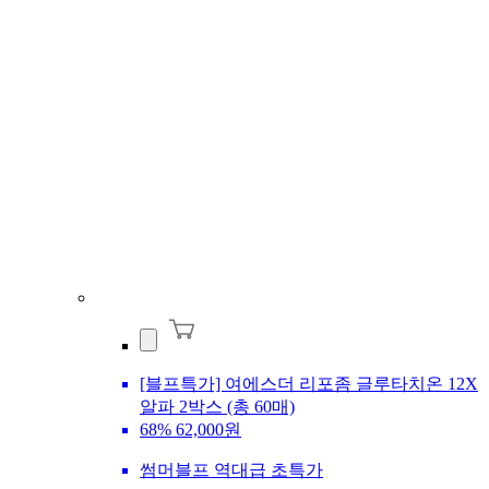
[블프특가] 여에스더 리포좀 글루타치온 12X
알파 2박스 (총 60매)
68%
62,000원
썸머블프 역대급 초특가