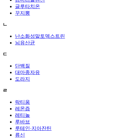
글루타치온
꾸지뽕
ㄴ
난소화성말토덱스트린
뇌유산균
ㄷ
단백질
대마종자유
도라지
ㄹ
락티움
레몬즙
레티놀
루바브
루테인·지아잔틴
류신