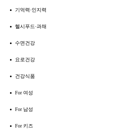
기억력·인지력
헬시푸드·과채
수면건강
요로건강
건강식품
For 여성
For 남성
For 키즈