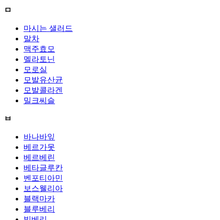
ㅁ
마시는 샐러드
말차
맥주효모
멜라토닌
모로실
모발유산균
모발콜라겐
밀크씨슬
ㅂ
바나바잎
베르가못
베르베린
베타글루칸
벤포티아민
보스웰리아
블랙마카
블루베리
빌베리