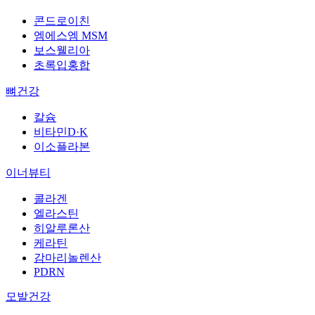
콘드로이친
엠에스엠 MSM
보스웰리아
초록입홍합
뼈건강
칼슘
비타민D·K
이소플라본
이너뷰티
콜라겐
엘라스틴
히알루론산
케라틴
감마리놀렌산
PDRN
모발건강