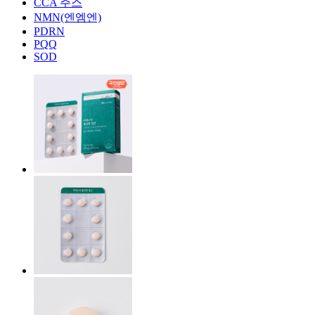
CCA 주스
NMN(엔엠엔)
PDRN
PQQ
SOD