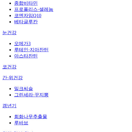
종합비타민
프로폴리스·셀레늄
코엔자임Q10
베타글루칸
눈건강
오메가3
루테인·지아잔틴
아스타잔틴
코건강
간·위건강
밀크씨슬
그린세라·꾸지뽕
갱년기
회화나무추출물
루바브