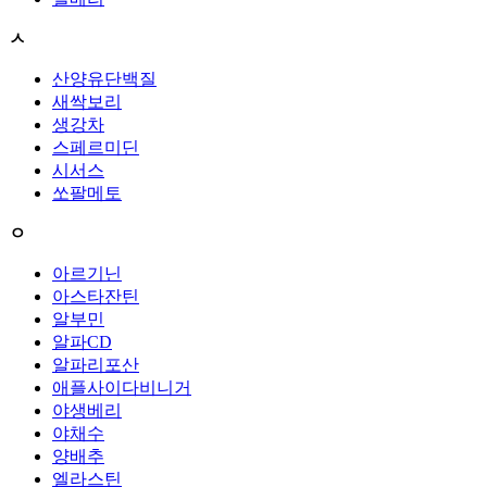
ㅅ
산양유단백질
새싹보리
생강차
스페르미딘
시서스
쏘팔메토
ㅇ
아르기닌
아스타잔틴
알부민
알파CD
알파리포산
애플사이다비니거
야생베리
야채수
양배추
엘라스틴