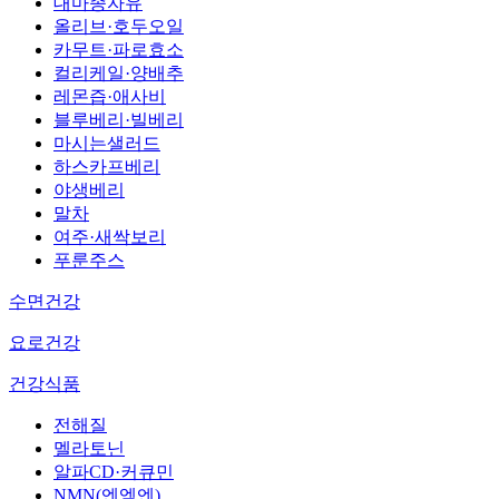
대마종자유
올리브·호두오일
카무트·파로효소
컬리케일·양배추
레몬즙·애사비
블루베리·빌베리
마시는샐러드
하스카프베리
야생베리
말차
여주·새싹보리
푸룬주스
수면건강
요로건강
건강식품
전해질
멜라토닌
알파CD·커큐민
NMN(엔엠엔)