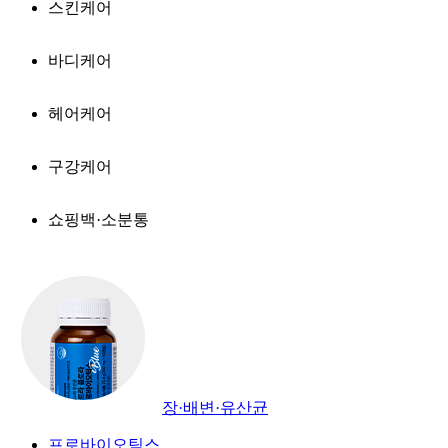
스킨케어
바디케어
헤어케어
구강케어
쇼핑백·소분통
장·배변·유산균
프로바이오틱스