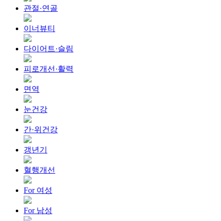
관절·연골
이너뷰티
다이어트·슬림
피로개선·활력
면역
눈건강
간·위건강
갱년기
혈행개선
For 여성
For 남성