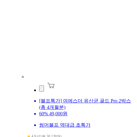
[블프특가] 여에스더 유산균 골드 Pro 2박스
(총 4개월분)
60%
49,000원
썸머블프 역대급 초특가
4.9 (리뷰 30,139개)