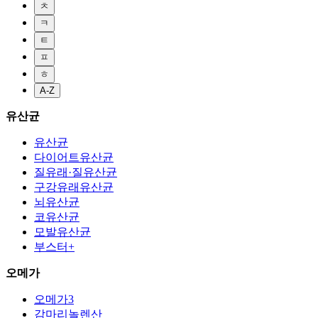
ㅊ
ㅋ
ㅌ
ㅍ
ㅎ
A-Z
유산균
유산균
다이어트유산균
질유래·질유산균
구강유래유산균
뇌유산균
코유산균
모발유산균
부스터+
오메가
오메가3
감마리놀렌산