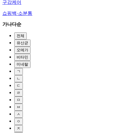
구강케어
쇼핑백·소분통
가나다순
전체
유산균
오메가
비타민
미네랄
ㄱ
ㄴ
ㄷ
ㄹ
ㅁ
ㅂ
ㅅ
ㅇ
ㅈ