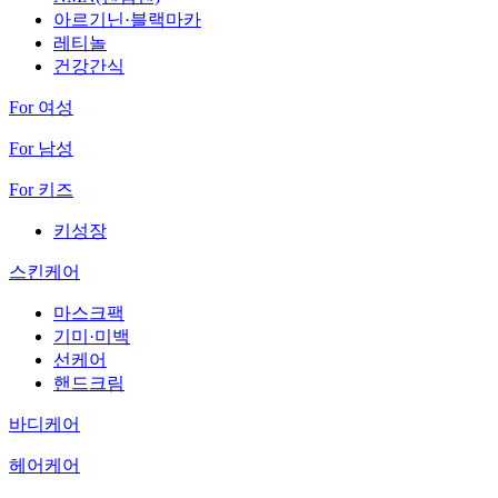
아르기닌·블랙마카
레티놀
건강간식
For 여성
For 남성
For 키즈
키성장
스킨케어
마스크팩
기미·미백
선케어
핸드크림
바디케어
헤어케어