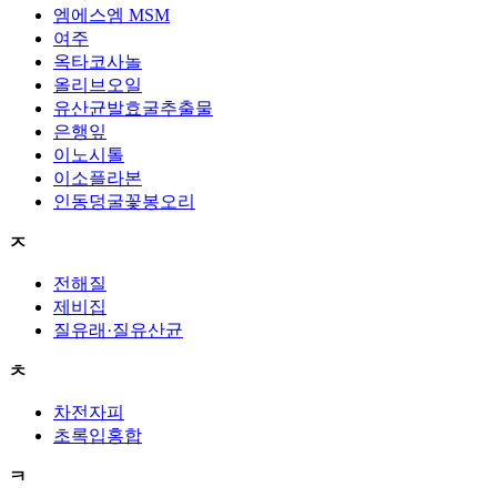
엠에스엠 MSM
여주
옥타코사놀
올리브오일
유산균발효굴추출물
은행잎
이노시톨
이소플라본
인동덩굴꽃봉오리
ㅈ
전해질
제비집
질유래·질유산균
ㅊ
차전자피
초록입홍합
ㅋ