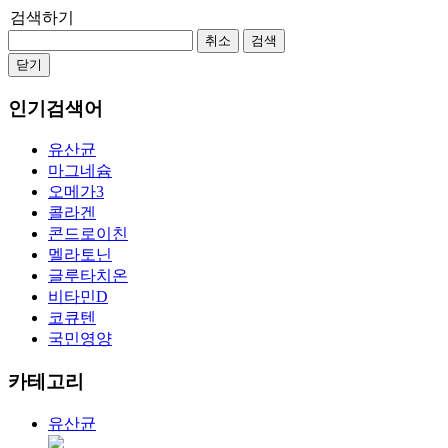
검색하기
취소
검색
닫기
인기검색어
유산균
마그네슘
오메가3
콜라겐
콘드로이친
멜라토닌
글루타치온
비타민D
코큐텐
국민영양
카테고리
유산균