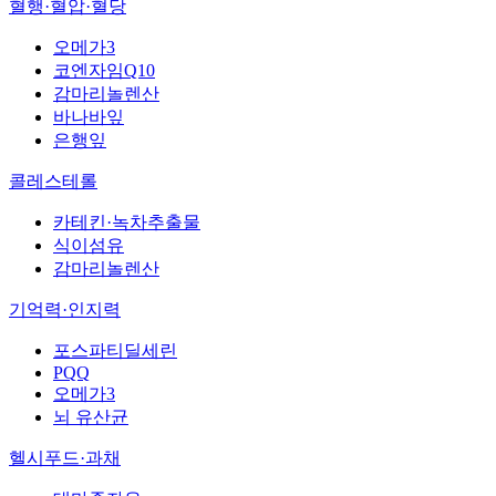
혈행·혈압·혈당
오메가3
코엔자임Q10
감마리놀렌산
바나바잎
은행잎
콜레스테롤
카테킨·녹차추출물
식이섬유
감마리놀렌산
기억력·인지력
포스파티딜세린
PQQ
오메가3
뇌 유산균
헬시푸드·과채