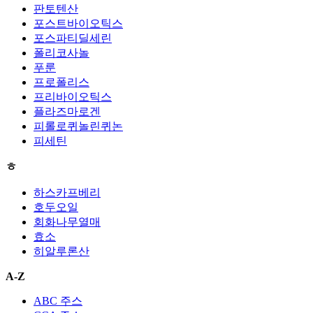
판토텐산
포스트바이오틱스
포스파티딜세린
폴리코사놀
푸룬
프로폴리스
프리바이오틱스
플라즈마로겐
피롤로퀴놀린퀴논
피세틴
ㅎ
하스카프베리
호두오일
회화나무열매
효소
히알루론산
A-Z
ABC 주스