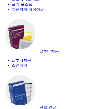
프리·포스트
차전자피·식이섬유
글루타치온
글루타치온
스킨케어
관절·연골