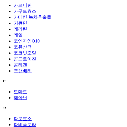
카르니틴
카무트효소
카테킨·녹차추출물
커큐민
케라틴
케일
코엔자임Q10
코유산균
코코넛오일
콘드로이친
콜라겐
크랜베리
ㅌ
토마토
테아닌
ㅍ
파로효소
파비플로라