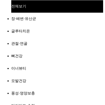
전체보기
장·배변·유산균
글루타치온
관절·연골
뼈건강
이너뷰티
모발건강
풍성·영양보충