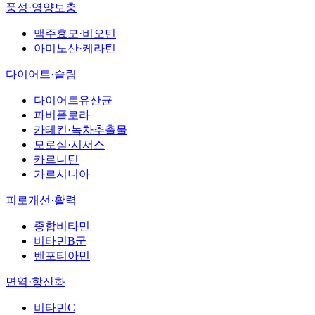
풍성·영양보충
맥주효모·비오틴
아미노산·케라틴
다이어트·슬림
다이어트유산균
파비플로라
카테킨·녹차추출물
모로실·시서스
카르니틴
가르시니아
피로개선·활력
종합비타민
비타민B군
벤포티아민
면역·항산화
비타민C