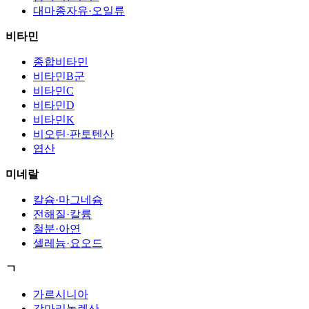
대마종자유·오일류
비타민
종합비타민
비타민B군
비타민C
비타민D
비타민K
비오틴·판토텐산
엽산
미네랄
칼슘·마그네슘
전해질·칼륨
철분·아연
셀레늄·요오드
ㄱ
가르시니아
감마리놀렌산