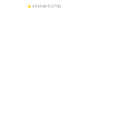
4.9 (리뷰 9,117개)