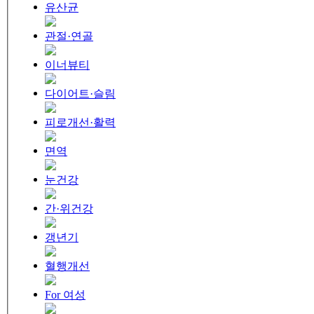
유산균
관절·연골
이너뷰티
다이어트·슬림
피로개선·활력
면역
눈건강
간·위건강
갱년기
혈행개선
For 여성