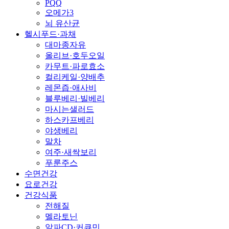
PQQ
오메가3
뇌 유산균
헬시푸드·과채
대마종자유
올리브·호두오일
카무트·파로효소
컬리케일·양배추
레몬즙·애사비
블루베리·빌베리
마시는샐러드
하스카프베리
야생베리
말차
여주·새싹보리
푸룬주스
수면건강
요로건강
건강식품
전해질
멜라토닌
알파CD·커큐민