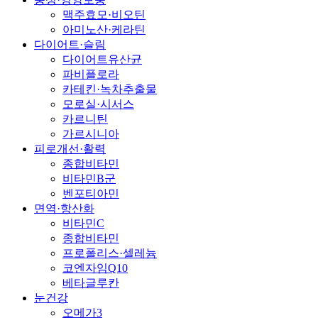
맥주효모·비오틴
아미노산·케라틴
다이어트·슬림
다이어트유산균
파비플로라
카테킨·녹차추출물
모로실·시서스
카르니틴
가르시니아
피로개선·활력
종합비타민
비타민B군
벤포티아민
면역·항산화
비타민C
종합비타민
프로폴리스·셀레늄
코엔자임Q10
베타글루칸
눈건강
오메가3