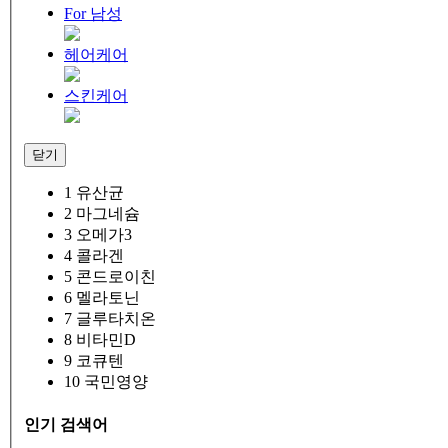
For 남성
헤어케어
스킨케어
닫기
1
유산균
2
마그네슘
3
오메가3
4
콜라겐
5
콘드로이친
6
멜라토닌
7
글루타치온
8
비타민D
9
코큐텐
10
국민영양
인기 검색어