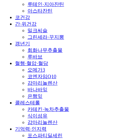
루테인·지아잔틴
아스타잔틴
코건강
간·위건강
밀크씨슬
그린세라·꾸지뽕
갱년기
회화나무추출물
루바브
혈행·혈압·혈당
오메가3
코엔자임Q10
감마리놀렌산
바나바잎
은행잎
콜레스테롤
카테킨·녹차추출물
식이섬유
감마리놀렌산
기억력·인지력
포스파티딜세린