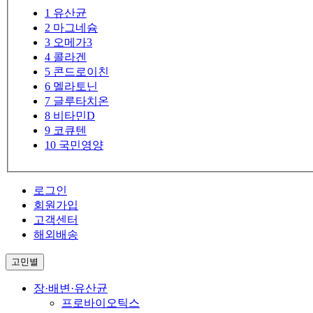
1
유산균
2
마그네슘
3
오메가3
4
콜라겐
5
콘드로이친
6
멜라토닌
7
글루타치온
8
비타민D
9
코큐텐
10
국민영양
로그인
회원가입
고객센터
해외배송
고민별
장·배변·유산균
프로바이오틱스