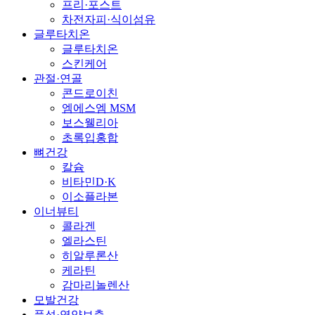
프리·포스트
차전자피·식이섬유
글루타치온
글루타치온
스킨케어
관절·연골
콘드로이친
엠에스엠 MSM
보스웰리아
초록입홍합
뼈건강
칼슘
비타민D·K
이소플라본
이너뷰티
콜라겐
엘라스틴
히알루론산
케라틴
감마리놀렌산
모발건강
풍성·영양보충