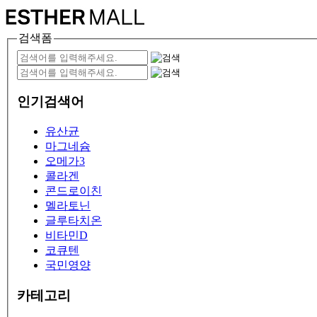
검색폼
인기검색어
유산균
마그네슘
오메가3
콜라겐
콘드로이친
멜라토닌
글루타치온
비타민D
코큐텐
국민영양
카테고리