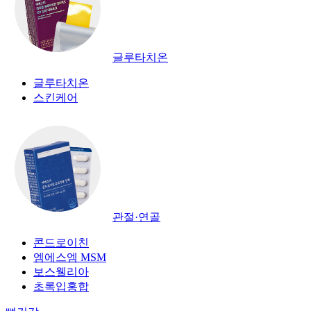
글루타치온
글루타치온
스킨케어
관절·연골
콘드로이친
엠에스엠 MSM
보스웰리아
초록입홍합