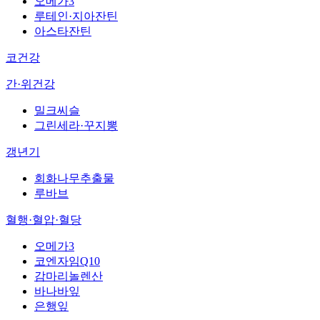
오메가3
루테인·지아잔틴
아스타잔틴
코건강
간·위건강
밀크씨슬
그린세라·꾸지뽕
갱년기
회화나무추출물
루바브
혈행·혈압·혈당
오메가3
코엔자임Q10
감마리놀렌산
바나바잎
은행잎