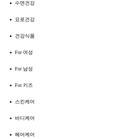
수면건강
요로건강
건강식품
For 여성
For 남성
For 키즈
스킨케어
바디케어
헤어케어