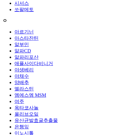
시서스
쏘팔메토
ㅇ
아르기닌
아스타잔틴
알부민
알파CD
알파리포산
애플사이다비니거
야생베리
야채수
양배추
엘라스틴
엠에스엠 MSM
여주
옥타코사놀
올리브오일
유산균발효굴추출물
은행잎
이노시톨