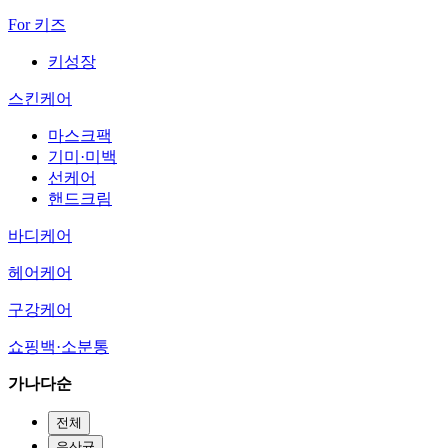
For 키즈
키성장
스킨케어
마스크팩
기미·미백
선케어
핸드크림
바디케어
헤어케어
구강케어
쇼핑백·소분통
가나다순
전체
유산균