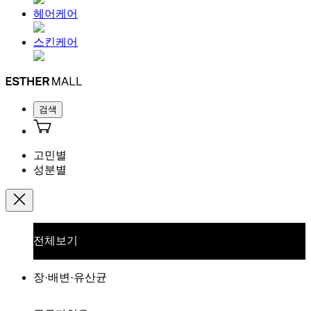
헤어케어
스킨케어
검색
고민별
성분별
전체보기
장·배변·유산균