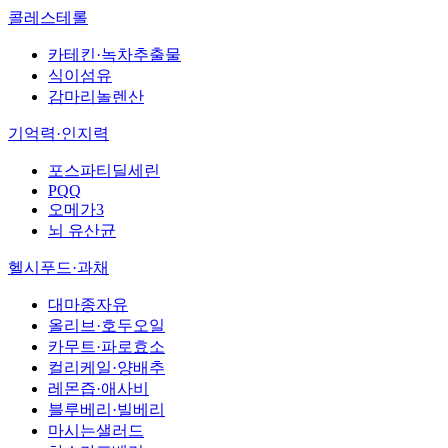
콜레스테롤
카테킨·녹차추출물
식이섬유
감마리놀렌산
기억력·인지력
포스파티딜세린
PQQ
오메가3
뇌 유산균
헬시푸드·과채
대마종자유
올리브·호두오일
카무트·파로효소
컬리케일·양배추
레몬즙·애사비
블루베리·빌베리
마시는샐러드