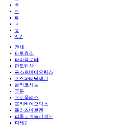
ㅊ
ㅋ
ㅌ
ㅍ
ㅎ
A-Z
전체
파로효소
파비플로라
판토텐산
포스트바이오틱스
포스파티딜세린
폴리코사놀
푸룬
프로폴리스
프리바이오틱스
플라즈마로겐
피롤로퀴놀린퀴논
피세틴