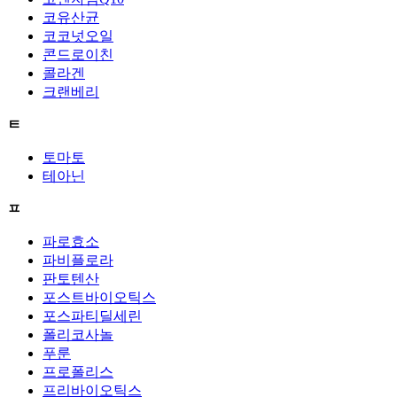
코유산균
코코넛오일
콘드로이친
콜라겐
크랜베리
ㅌ
토마토
테아닌
ㅍ
파로효소
파비플로라
판토텐산
포스트바이오틱스
포스파티딜세린
폴리코사놀
푸룬
프로폴리스
프리바이오틱스