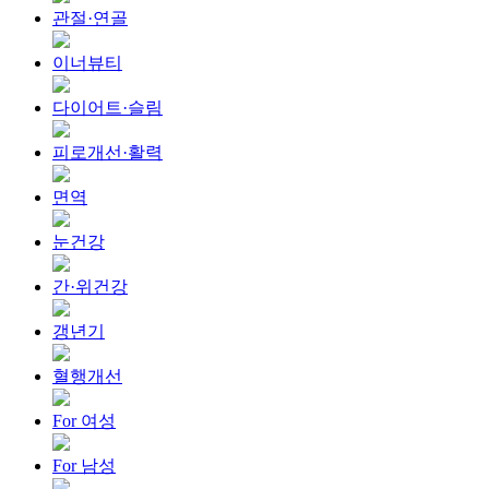
관절·연골
이너뷰티
다이어트·슬림
피로개선·활력
면역
눈건강
간·위건강
갱년기
혈행개선
For 여성
For 남성