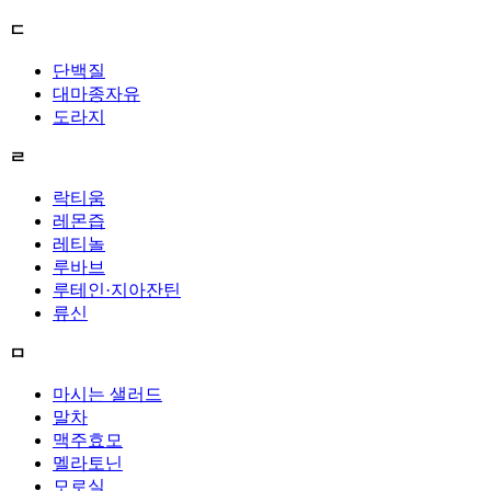
ㄷ
단백질
대마종자유
도라지
ㄹ
락티움
레몬즙
레티놀
루바브
루테인·지아잔틴
류신
ㅁ
마시는 샐러드
말차
맥주효모
멜라토닌
모로실