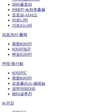
파비플로라
카테킨·녹차추출물
모로실·시서스
카르니틴
가르시니아
피로개선·활력
종합비타민
비타민B군
벤포티아민
면역·항산화
비타민C
종합비타민
프로폴리스·셀레늄
코엔자임Q10
베타글루칸
눈건강