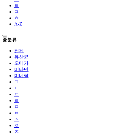
ㅌ
ㅍ
ㅎ
A-Z
중분류
전체
유산균
오메가
비타민
미네랄
ㄱ
ㄴ
ㄷ
ㄹ
ㅁ
ㅂ
ㅅ
ㅇ
ㅈ