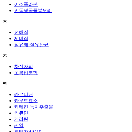
이소플라본
인동덩굴꽃봉오리
ㅈ
전해질
제비집
질유래·질유산균
ㅊ
차전자피
초록입홍합
ㅋ
카르니틴
카무트효소
카테킨·녹차추출물
커큐민
케라틴
케일
코엔자임Q10