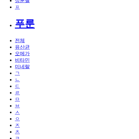
성분별
ㅍ
푸룬
전체
유산균
오메가
비타민
미네랄
ㄱ
ㄴ
ㄷ
ㄹ
ㅁ
ㅂ
ㅅ
ㅇ
ㅈ
ㅊ
ㅋ