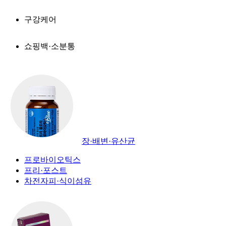
구강케어
쇼핑백·소분통
장·배변·유산균
프로바이오틱스
프리·포스트
차전자피·식이섬유