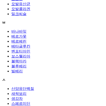
모발유산균
모발콜라겐
밀크씨슬
ㅂ
바나바잎
베르가못
베르베린
베타글루칸
벤포티아민
보스웰리아
블랙마카
블루베리
빌베리
ㅅ
산양유단백질
새싹보리
생강차
스페르미딘