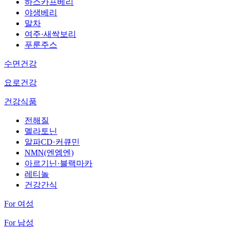
하스카프베리
야생베리
말차
여주·새싹보리
푸룬주스
수면건강
요로건강
건강식품
전해질
멜라토닌
알파CD·커큐민
NMN(엔엠엔)
아르기닌·블랙마카
레티놀
건강간식
For 여성
For 남성