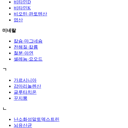
비타민D
비타민K
비오틴·판토텐산
엽산
미네랄
칼슘·마그네슘
전해질·칼륨
철분·아연
셀레늄·요오드
ㄱ
가르시니아
감마리놀렌산
글루타치온
꾸지뽕
ㄴ
난소화성말토덱스트린
뇌유산균