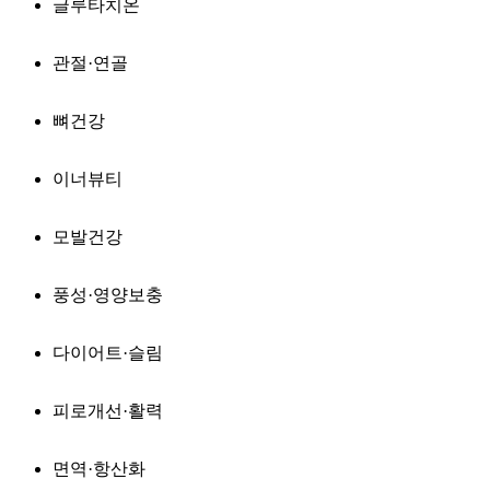
글루타치온
관절·연골
뼈건강
이너뷰티
모발건강
풍성·영양보충
다이어트·슬림
피로개선·활력
면역·항산화