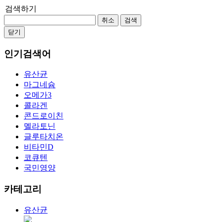
검색하기
취소
검색
닫기
인기검색어
유산균
마그네슘
오메가3
콜라겐
콘드로이친
멜라토닌
글루타치온
비타민D
코큐텐
국민영양
카테고리
유산균