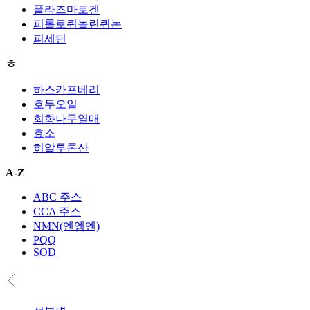
플라즈마로겐
피롤로퀴놀린퀴논
피세틴
ㅎ
하스카프베리
호두오일
회화나무열매
효소
히알루론산
A-Z
ABC 주스
CCA 주스
NMN(엔엠엔)
PQQ
SOD