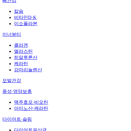
뼈건강
칼슘
비타민D·K
이소플라본
이너뷰티
콜라겐
엘라스틴
히알루론산
케라틴
감마리놀렌산
모발건강
풍성·영양보충
맥주효모·비오틴
아미노산·케라틴
다이어트·슬림
다이어트유산균