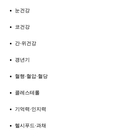
눈건강
코건강
간·위건강
갱년기
혈행·혈압·혈당
콜레스테롤
기억력·인지력
헬시푸드·과채