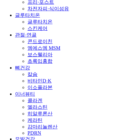
프리·포스트
차전자피·식이섬유
글루타치온
글루타치온
스킨케어
관절·연골
콘드로이친
엠에스엠 MSM
보스웰리아
초록입홍합
뼈건강
칼슘
비타민D·K
이소플라본
이너뷰티
콜라겐
엘라스틴
히알루론산
케라틴
감마리놀렌산
PDRN
모발건강