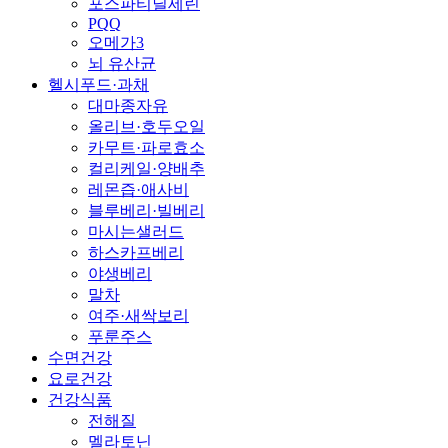
포스파티딜세린
PQQ
오메가3
뇌 유산균
헬시푸드·과채
대마종자유
올리브·호두오일
카무트·파로효소
컬리케일·양배추
레몬즙·애사비
블루베리·빌베리
마시는샐러드
하스카프베리
야생베리
말차
여주·새싹보리
푸룬주스
수면건강
요로건강
건강식품
전해질
멜라토닌