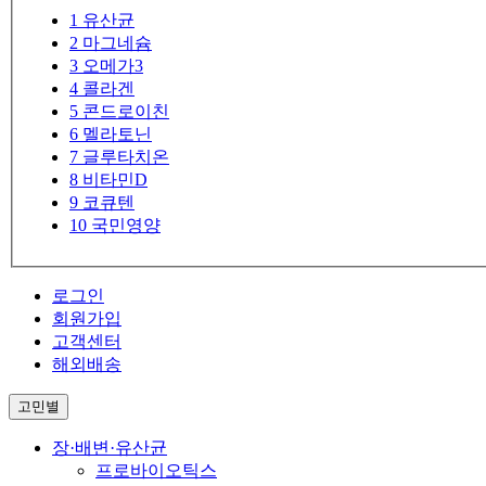
1
유산균
2
마그네슘
3
오메가3
4
콜라겐
5
콘드로이친
6
멜라토닌
7
글루타치온
8
비타민D
9
코큐텐
10
국민영양
로그인
회원가입
고객센터
해외배송
고민별
장·배변·유산균
프로바이오틱스