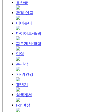
유산균
관절·연골
이너뷰티
다이어트·슬림
피로개선·활력
면역
눈건강
간·위건강
갱년기
혈행개선
For 여성