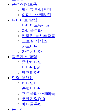
풍성·영양보충
맥주효모·비오틴
아미노산·케라틴
다이어트·슬림
다이어트유산균
파비플로라
카테킨·녹차추출물
모로실·시서스
카르니틴
가르시니아
피로개선·활력
종합비타민
비타민B군
벤포티아민
면역·항산화
비타민C
종합비타민
프로폴리스·셀레늄
코엔자임Q10
베타글루칸
눈건강