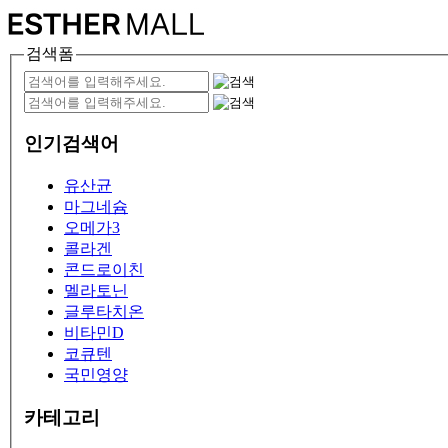
검색폼
인기검색어
유산균
마그네슘
오메가3
콜라겐
콘드로이친
멜라토닌
글루타치온
비타민D
코큐텐
국민영양
카테고리