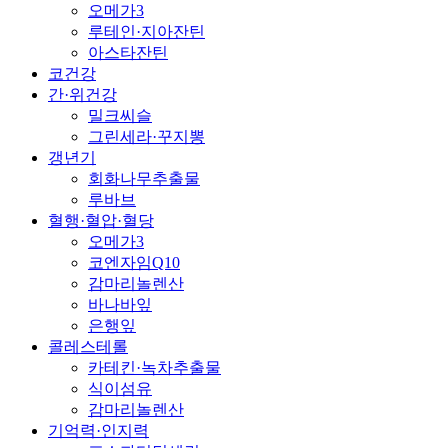
오메가3
루테인·지아잔틴
아스타잔틴
코건강
간·위건강
밀크씨슬
그린세라·꾸지뽕
갱년기
회화나무추출물
루바브
혈행·혈압·혈당
오메가3
코엔자임Q10
감마리놀렌산
바나바잎
은행잎
콜레스테롤
카테킨·녹차추출물
식이섬유
감마리놀렌산
기억력·인지력