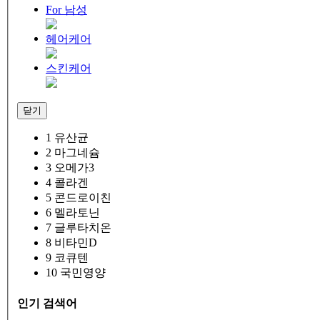
For 남성
헤어케어
스킨케어
닫기
1
유산균
2
마그네슘
3
오메가3
4
콜라겐
5
콘드로이친
6
멜라토닌
7
글루타치온
8
비타민D
9
코큐텐
10
국민영양
인기 검색어