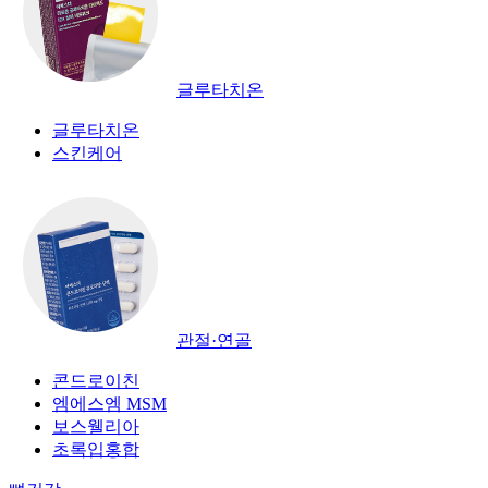
글루타치온
글루타치온
스킨케어
관절·연골
콘드로이친
엠에스엠 MSM
보스웰리아
초록입홍합