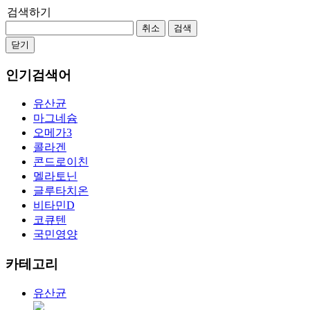
검색하기
취소
검색
닫기
인기검색어
유산균
마그네슘
오메가3
콜라겐
콘드로이친
멜라토닌
글루타치온
비타민D
코큐텐
국민영양
카테고리
유산균