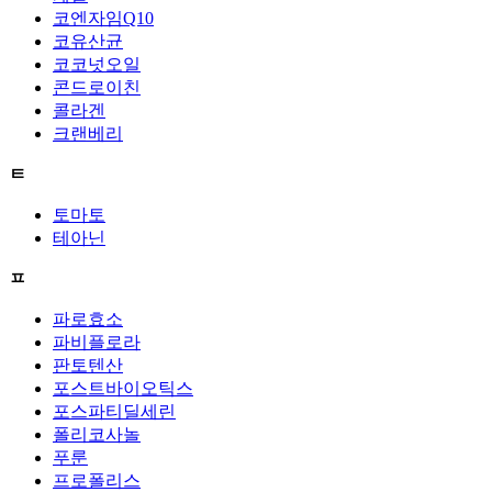
코엔자임Q10
코유산균
코코넛오일
콘드로이친
콜라겐
크랜베리
ㅌ
토마토
테아닌
ㅍ
파로효소
파비플로라
판토텐산
포스트바이오틱스
포스파티딜세린
폴리코사놀
푸룬
프로폴리스