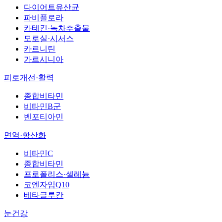
다이어트유산균
파비플로라
카테킨·녹차추출물
모로실·시서스
카르니틴
가르시니아
피로개선·활력
종합비타민
비타민B군
벤포티아민
면역·항산화
비타민C
종합비타민
프로폴리스·셀레늄
코엔자임Q10
베타글루칸
눈건강