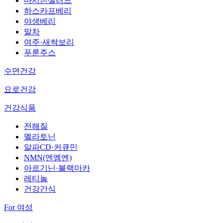
마시는샐러드
하스카프베리
야생베리
말차
여주·새싹보리
푸룬주스
수면건강
요로건강
건강식품
전해질
멜라토닌
알파CD·커큐민
NMN(엔엠엔)
아르기닌·블랙마카
레티놀
건강간식
For 여성