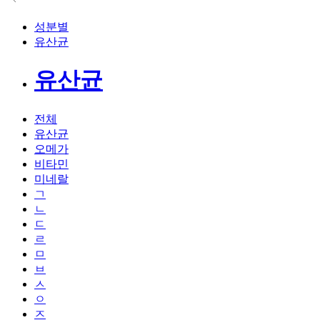
성분별
유산균
유산균
전체
유산균
오메가
비타민
미네랄
ㄱ
ㄴ
ㄷ
ㄹ
ㅁ
ㅂ
ㅅ
ㅇ
ㅈ