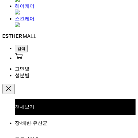
헤어케어
스킨케어
검색
고민별
성분별
전체보기
장·배변·유산균