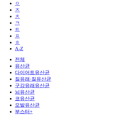
ㅇ
ㅈ
ㅊ
ㅋ
ㅌ
ㅍ
ㅎ
A-Z
전체
유산균
다이어트유산균
질유래·질유산균
구강유래유산균
뇌유산균
코유산균
모발유산균
부스터+