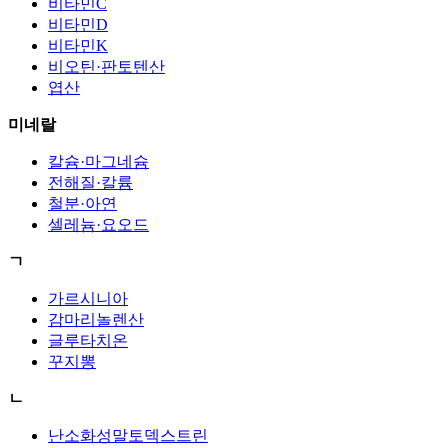
비타민C
비타민D
비타민K
비오틴·판토텐산
엽산
미네랄
칼슘·마그네슘
전해질·칼륨
철분·아연
셀레늄·요오드
ㄱ
가르시니아
감마리놀렌산
글루타치온
꾸지뽕
ㄴ
난소화성말토덱스트린