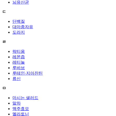
뇌유산균
ㄷ
단백질
대마종자유
도라지
ㄹ
락티움
레몬즙
레티놀
루바브
루테인·지아잔틴
류신
ㅁ
마시는 샐러드
말차
맥주효모
멜라토닌