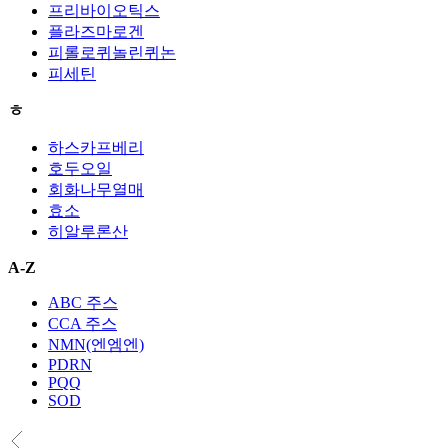
프리바이오틱스
플라즈마로겐
피롤로퀴놀린퀴논
피세틴
ㅎ
하스카프베리
호두오일
회화나무열매
효소
히알루론산
A-Z
ABC 주스
CCA 주스
NMN(엔엠엔)
PDRN
PQQ
SOD