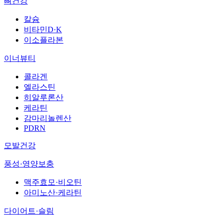
뼈건강
칼슘
비타민D·K
이소플라본
이너뷰티
콜라겐
엘라스틴
히알루론산
케라틴
감마리놀렌산
PDRN
모발건강
풍성·영양보충
맥주효모·비오틴
아미노산·케라틴
다이어트·슬림