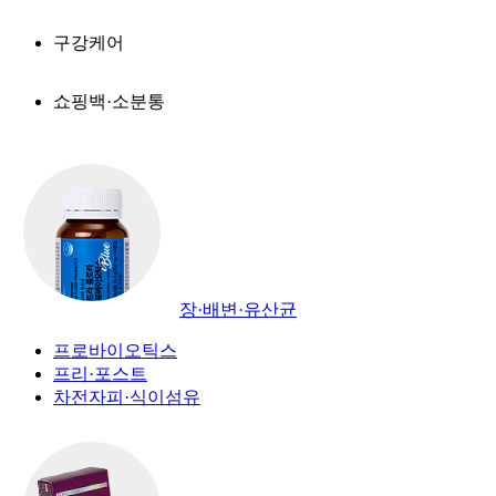
구강케어
쇼핑백·소분통
장·배변·유산균
프로바이오틱스
프리·포스트
차전자피·식이섬유