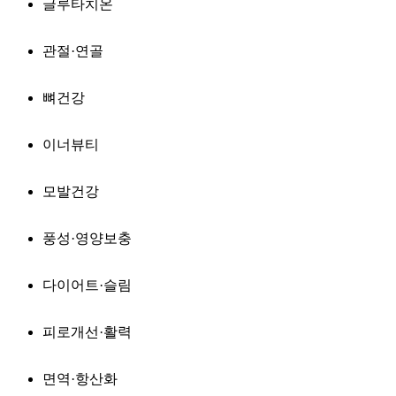
글루타치온
관절·연골
뼈건강
이너뷰티
모발건강
풍성·영양보충
다이어트·슬림
피로개선·활력
면역·항산화