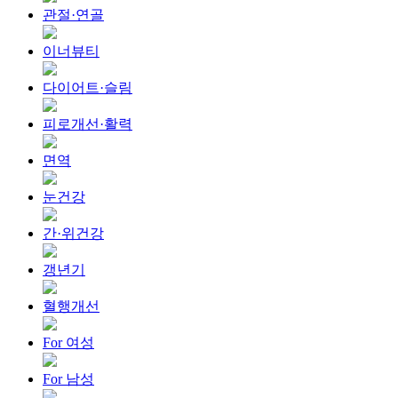
관절·연골
이너뷰티
다이어트·슬림
피로개선·활력
면역
눈건강
간·위건강
갱년기
혈행개선
For 여성
For 남성