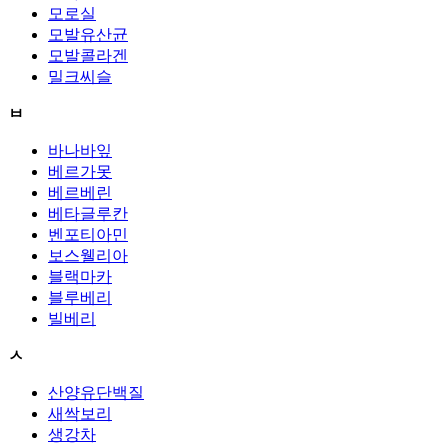
모로실
모발유산균
모발콜라겐
밀크씨슬
ㅂ
바나바잎
베르가못
베르베린
베타글루칸
벤포티아민
보스웰리아
블랙마카
블루베리
빌베리
ㅅ
산양유단백질
새싹보리
생강차