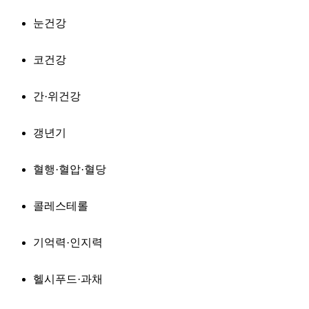
눈건강
코건강
간·위건강
갱년기
혈행·혈압·혈당
콜레스테롤
기억력·인지력
헬시푸드·과채