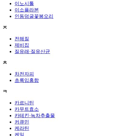
이노시톨
이소플라본
인동덩굴꽃봉오리
ㅈ
전해질
제비집
질유래·질유산균
ㅊ
차전자피
초록입홍합
ㅋ
카르니틴
카무트효소
카테킨·녹차추출물
커큐민
케라틴
케일