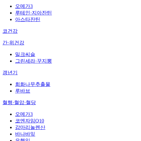
오메가3
루테인·지아잔틴
아스타잔틴
코건강
간·위건강
밀크씨슬
그린세라·꾸지뽕
갱년기
회화나무추출물
루바브
혈행·혈압·혈당
오메가3
코엔자임Q10
감마리놀렌산
바나바잎
은행잎