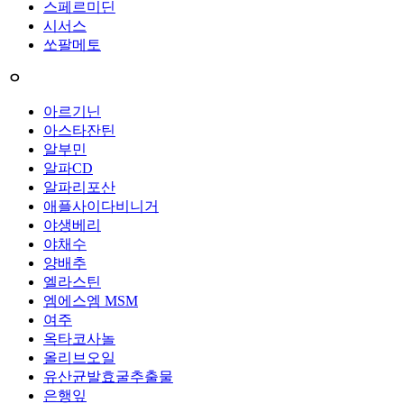
스페르미딘
시서스
쏘팔메토
ㅇ
아르기닌
아스타잔틴
알부민
알파CD
알파리포산
애플사이다비니거
야생베리
야채수
양배추
엘라스틴
엠에스엠 MSM
여주
옥타코사놀
올리브오일
유산균발효굴추출물
은행잎