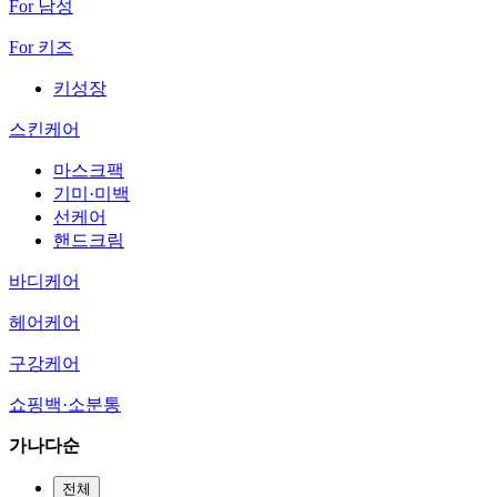
For 남성
For 키즈
키성장
스킨케어
마스크팩
기미·미백
선케어
핸드크림
바디케어
헤어케어
구강케어
쇼핑백·소분통
가나다순
전체