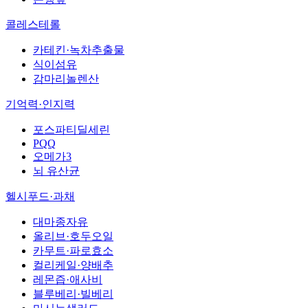
콜레스테롤
카테킨·녹차추출물
식이섬유
감마리놀렌산
기억력·인지력
포스파티딜세린
PQQ
오메가3
뇌 유산균
헬시푸드·과채
대마종자유
올리브·호두오일
카무트·파로효소
컬리케일·양배추
레몬즙·애사비
블루베리·빌베리