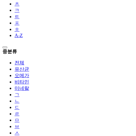
ㅊ
ㅋ
ㅌ
ㅍ
ㅎ
A-Z
중분류
전체
유산균
오메가
비타민
미네랄
ㄱ
ㄴ
ㄷ
ㄹ
ㅁ
ㅂ
ㅅ