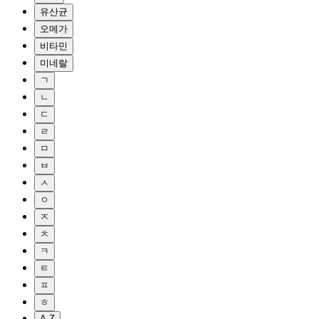
유산균
오메가
비타민
미네랄
ㄱ
ㄴ
ㄷ
ㄹ
ㅁ
ㅂ
ㅅ
ㅇ
ㅈ
ㅊ
ㅋ
ㅌ
ㅍ
ㅎ
A-Z