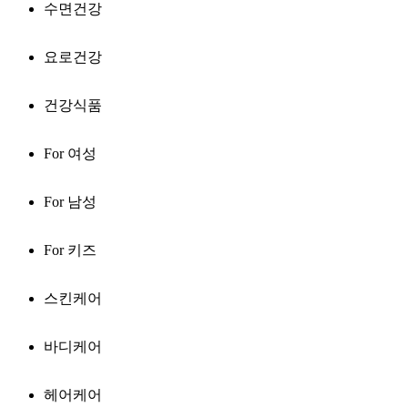
수면건강
요로건강
건강식품
For 여성
For 남성
For 키즈
스킨케어
바디케어
헤어케어