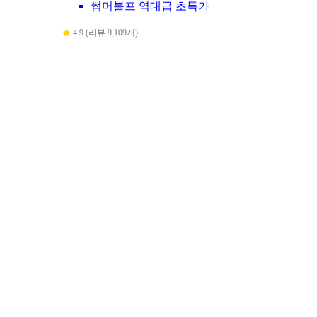
썸머블프 역대급 초특가
4.9 (리뷰 9,109개)