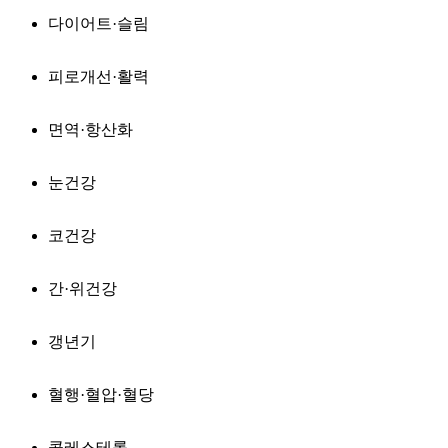
다이어트·슬림
피로개선·활력
면역·항산화
눈건강
코건강
간·위건강
갱년기
혈행·혈압·혈당
콜레스테롤