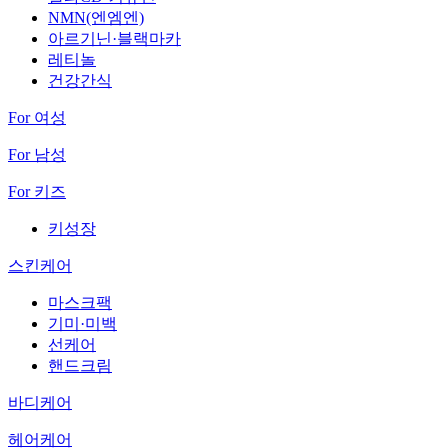
NMN(엔엠엔)
아르기닌·블랙마카
레티놀
건강간식
For 여성
For 남성
For 키즈
키성장
스킨케어
마스크팩
기미·미백
선케어
핸드크림
바디케어
헤어케어