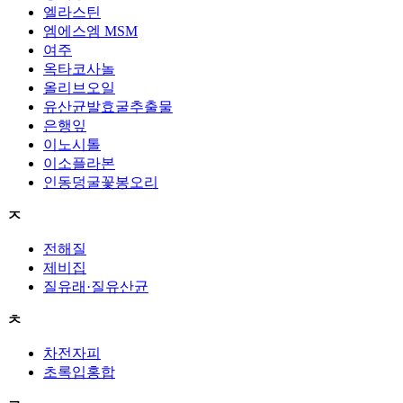
엘라스틴
엠에스엠 MSM
여주
옥타코사놀
올리브오일
유산균발효굴추출물
은행잎
이노시톨
이소플라본
인동덩굴꽃봉오리
ㅈ
전해질
제비집
질유래·질유산균
ㅊ
차전자피
초록입홍합