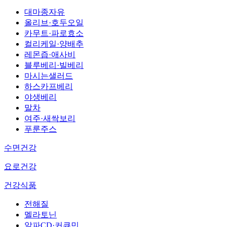
대마종자유
올리브·호두오일
카무트·파로효소
컬리케일·양배추
레몬즙·애사비
블루베리·빌베리
마시는샐러드
하스카프베리
야생베리
말차
여주·새싹보리
푸룬주스
수면건강
요로건강
건강식품
전해질
멜라토닌
알파CD·커큐민