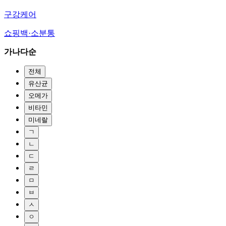
구강케어
쇼핑백·소분통
가나다순
전체
유산균
오메가
비타민
미네랄
ㄱ
ㄴ
ㄷ
ㄹ
ㅁ
ㅂ
ㅅ
ㅇ