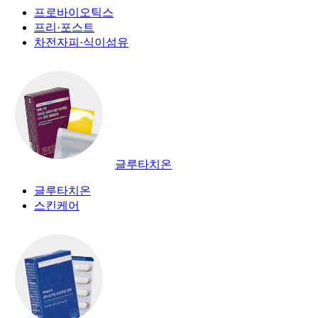
프로바이오틱스
프리·포스트
차전자피·식이섬유
글루타치온
글루타치온
스킨케어