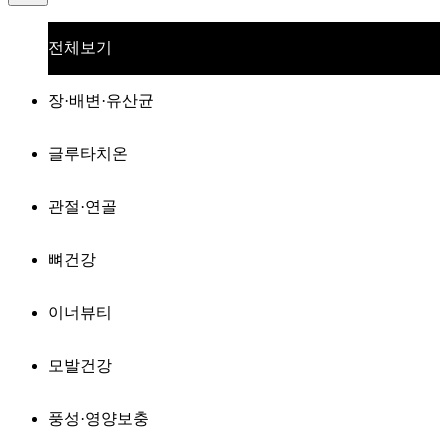
전체보기
장·배변·유산균
글루타치온
관절·연골
뼈건강
이너뷰티
모발건강
풍성·영양보충