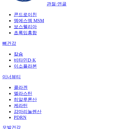
관절·연골
콘드로이친
엠에스엠 MSM
보스웰리아
초록입홍합
뼈건강
칼슘
비타민D·K
이소플라본
이너뷰티
콜라겐
엘라스틴
히알루론산
케라틴
감마리놀렌산
PDRN
모발건강