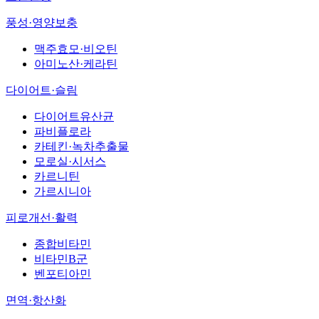
풍성·영양보충
맥주효모·비오틴
아미노산·케라틴
다이어트·슬림
다이어트유산균
파비플로라
카테킨·녹차추출물
모로실·시서스
카르니틴
가르시니아
피로개선·활력
종합비타민
비타민B군
벤포티아민
면역·항산화