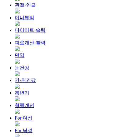
관절·연골
이너뷰티
다이어트·슬림
피로개선·활력
면역
눈건강
간·위건강
갱년기
혈행개선
For 여성
For 남성