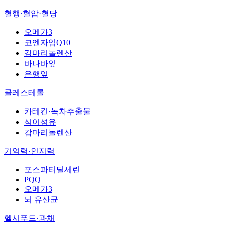
혈행·혈압·혈당
오메가3
코엔자임Q10
감마리놀렌산
바나바잎
은행잎
콜레스테롤
카테킨·녹차추출물
식이섬유
감마리놀렌산
기억력·인지력
포스파티딜세린
PQQ
오메가3
뇌 유산균
헬시푸드·과채