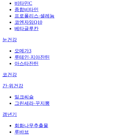
비타민C
종합비타민
프로폴리스·셀레늄
코엔자임Q10
베타글루칸
눈건강
오메가3
루테인·지아잔틴
아스타잔틴
코건강
간·위건강
밀크씨슬
그린세라·꾸지뽕
갱년기
회화나무추출물
루바브