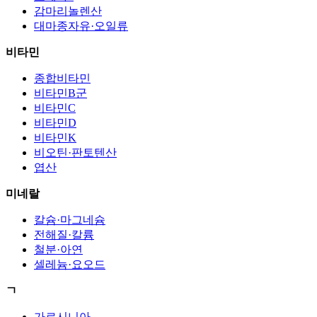
감마리놀렌산
대마종자유·오일류
비타민
종합비타민
비타민B군
비타민C
비타민D
비타민K
비오틴·판토텐산
엽산
미네랄
칼슘·마그네슘
전해질·칼륨
철분·아연
셀레늄·요오드
ㄱ
가르시니아