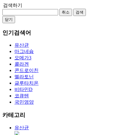
검색하기
취소
검색
닫기
인기검색어
유산균
마그네슘
오메가3
콜라겐
콘드로이친
멜라토닌
글루타치온
비타민D
코큐텐
국민영양
카테고리
유산균