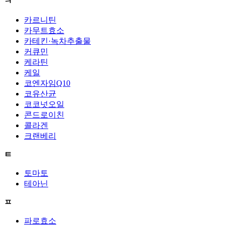
ㅋ
카르니틴
카무트효소
카테킨·녹차추출물
커큐민
케라틴
케일
코엔자임Q10
코유산균
코코넛오일
콘드로이친
콜라겐
크랜베리
ㅌ
토마토
테아닌
ㅍ
파로효소