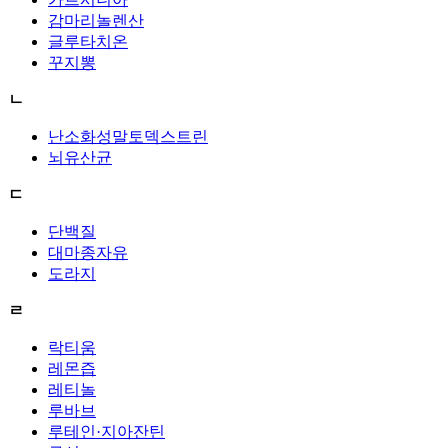
감마리놀렌산
글루타치온
꾸지뽕
ㄴ
난소화성말토덱스트린
뇌유산균
ㄷ
단백질
대마종자유
도라지
ㄹ
락티움
레몬즙
레티놀
루바브
루테인·지아잔틴