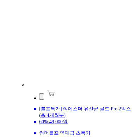
[블프특가] 여에스더 유산균 골드 Pro 2박스
(총 4개월분)
60%
49,000원
썸머블프 역대급 초특가