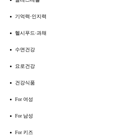
기억력·인지력
헬시푸드·과채
수면건강
요로건강
건강식품
For 여성
For 남성
For 키즈