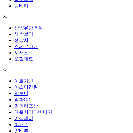
빌베리
ㅅ
산양유단백질
새싹보리
생강차
스페르미딘
시서스
쏘팔메토
ㅇ
아르기닌
아스타잔틴
알부민
알파CD
알파리포산
애플사이다비니거
야생베리
야채수
양배추