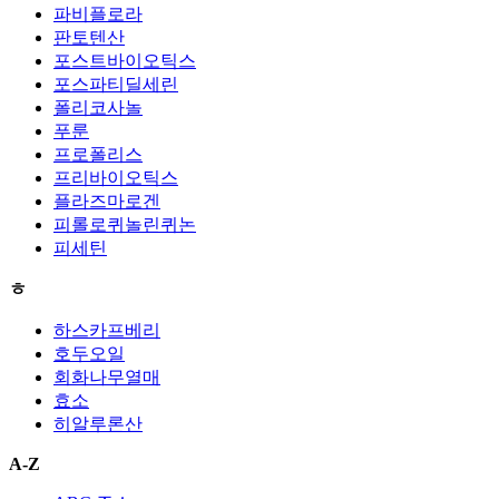
파비플로라
판토텐산
포스트바이오틱스
포스파티딜세린
폴리코사놀
푸룬
프로폴리스
프리바이오틱스
플라즈마로겐
피롤로퀴놀린퀴논
피세틴
ㅎ
하스카프베리
호두오일
회화나무열매
효소
히알루론산
A-Z