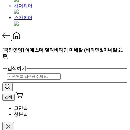
헤어케어
스킨케어
[국민영양] 여에스더 멀티비타민 미네랄 (비타민&미네랄 21
종)
검색하기
검색
고민별
성분별