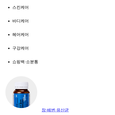
스킨케어
바디케어
헤어케어
구강케어
쇼핑백·소분통
장·배변·유산균