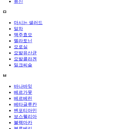
류신
ㅁ
마시는 샐러드
말차
맥주효모
멜라토닌
모로실
모발유산균
모발콜라겐
밀크씨슬
ㅂ
바나바잎
베르가못
베르베린
베타글루칸
벤포티아민
보스웰리아
블랙마카
블루베리