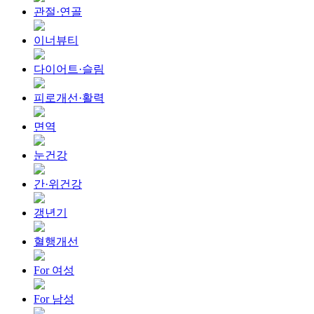
관절·연골
이너뷰티
다이어트·슬림
피로개선·활력
면역
눈건강
간·위건강
갱년기
혈행개선
For 여성
For 남성