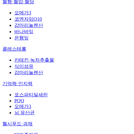
혈행·혈압·혈당
오메가3
코엔자임Q10
감마리놀렌산
바나바잎
은행잎
콜레스테롤
카테킨·녹차추출물
식이섬유
감마리놀렌산
기억력·인지력
포스파티딜세린
PQQ
오메가3
뇌 유산균
헬시푸드·과채