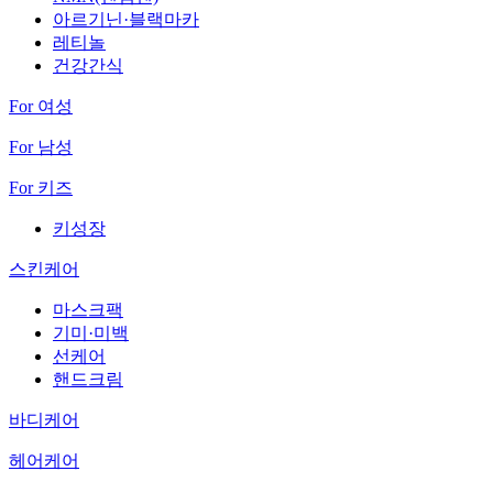
아르기닌·블랙마카
레티놀
건강간식
For 여성
For 남성
For 키즈
키성장
스킨케어
마스크팩
기미·미백
선케어
핸드크림
바디케어
헤어케어