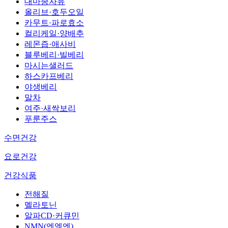
대마종자유
올리브·호두오일
카무트·파로효소
컬리케일·양배추
레몬즙·애사비
블루베리·빌베리
마시는샐러드
하스카프베리
야생베리
말차
여주·새싹보리
푸룬주스
수면건강
요로건강
건강식품
전해질
멜라토닌
알파CD·커큐민
NMN(엔엠엔)