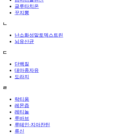
글루타치온
꾸지뽕
ㄴ
난소화성말토덱스트린
뇌유산균
ㄷ
단백질
대마종자유
도라지
ㄹ
락티움
레몬즙
레티놀
루바브
루테인·지아잔틴
류신