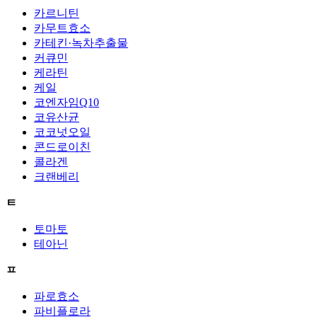
카르니틴
카무트효소
카테킨·녹차추출물
커큐민
케라틴
케일
코엔자임Q10
코유산균
코코넛오일
콘드로이친
콜라겐
크랜베리
ㅌ
토마토
테아닌
ㅍ
파로효소
파비플로라