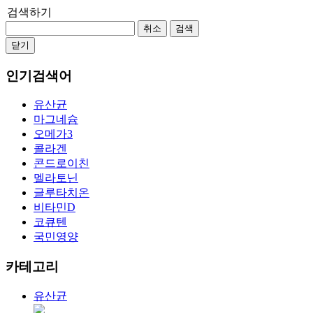
검색하기
취소
검색
닫기
인기검색어
유산균
마그네슘
오메가3
콜라겐
콘드로이친
멜라토닌
글루타치온
비타민D
코큐텐
국민영양
카테고리
유산균