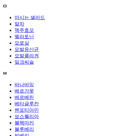
ㅁ
마시는 샐러드
말차
맥주효모
멜라토닌
모로실
모발유산균
모발콜라겐
밀크씨슬
ㅂ
바나바잎
베르가못
베르베린
베타글루칸
벤포티아민
보스웰리아
블랙마카
블루베리
빌베리