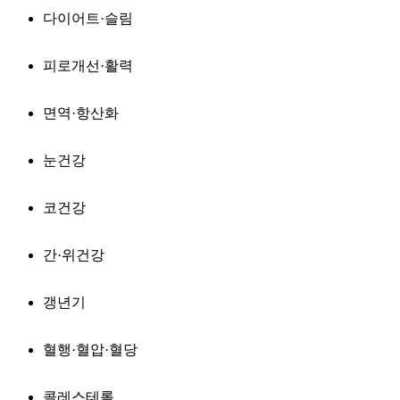
다이어트·슬림
피로개선·활력
면역·항산화
눈건강
코건강
간·위건강
갱년기
혈행·혈압·혈당
콜레스테롤