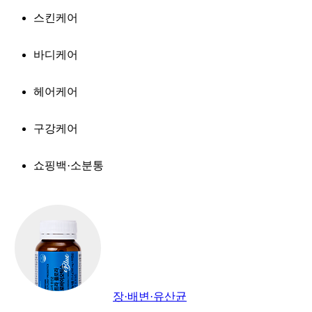
스킨케어
바디케어
헤어케어
구강케어
쇼핑백·소분통
장·배변·유산균