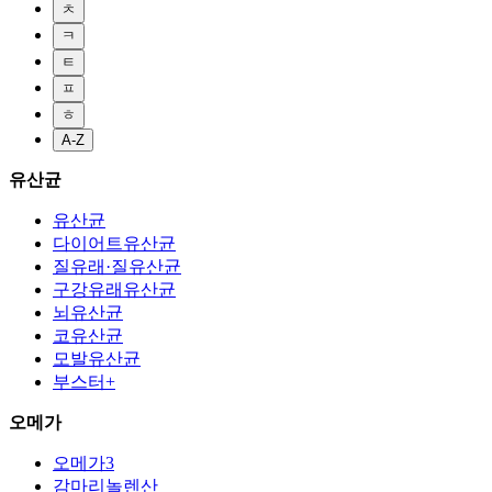
ㅊ
ㅋ
ㅌ
ㅍ
ㅎ
A-Z
유산균
유산균
다이어트유산균
질유래·질유산균
구강유래유산균
뇌유산균
코유산균
모발유산균
부스터+
오메가
오메가3
감마리놀렌산