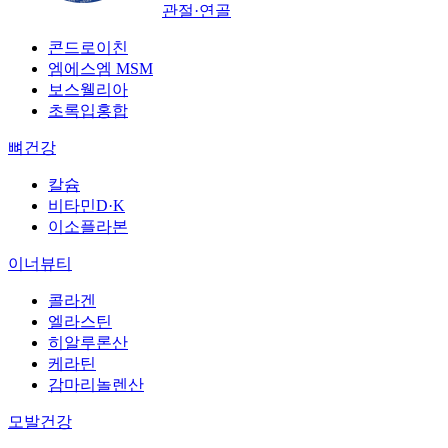
관절·연골
콘드로이친
엠에스엠 MSM
보스웰리아
초록입홍합
뼈건강
칼슘
비타민D·K
이소플라본
이너뷰티
콜라겐
엘라스틴
히알루론산
케라틴
감마리놀렌산
모발건강