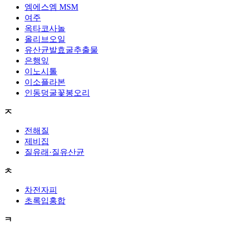
엠에스엠 MSM
여주
옥타코사놀
올리브오일
유산균발효굴추출물
은행잎
이노시톨
이소플라본
인동덩굴꽃봉오리
ㅈ
전해질
제비집
질유래·질유산균
ㅊ
차전자피
초록입홍합
ㅋ