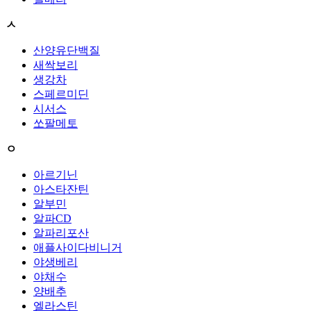
ㅅ
산양유단백질
새싹보리
생강차
스페르미딘
시서스
쏘팔메토
ㅇ
아르기닌
아스타잔틴
알부민
알파CD
알파리포산
애플사이다비니거
야생베리
야채수
양배추
엘라스틴