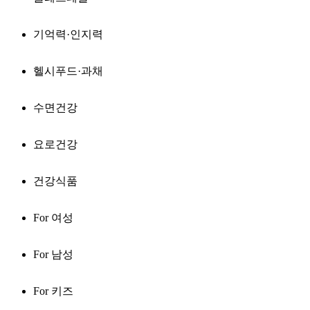
기억력·인지력
헬시푸드·과채
수면건강
요로건강
건강식품
For 여성
For 남성
For 키즈