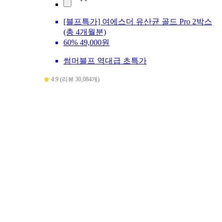
[블프특가] 여에스더 유산균 골드 Pro 2박스
(총 4개월분)
60%
49,000원
썸머블프 역대급 초특가
4.9 (리뷰 30,084개)