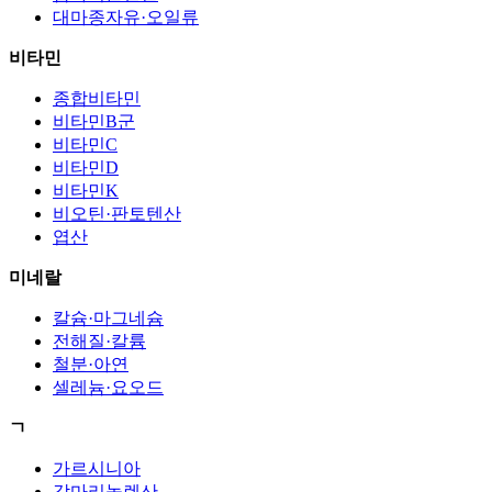
대마종자유·오일류
비타민
종합비타민
비타민B군
비타민C
비타민D
비타민K
비오틴·판토텐산
엽산
미네랄
칼슘·마그네슘
전해질·칼륨
철분·아연
셀레늄·요오드
ㄱ
가르시니아
감마리놀렌산