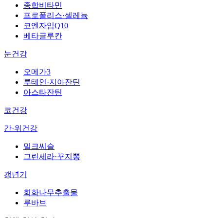
종합비타민
프로폴리스·셀레늄
코엔자임Q10
베타글루칸
눈건강
오메가3
루테인·지아잔틴
아스타잔틴
코건강
간·위건강
밀크씨슬
그린세라·꾸지뽕
갱년기
회화나무추출물
루바브