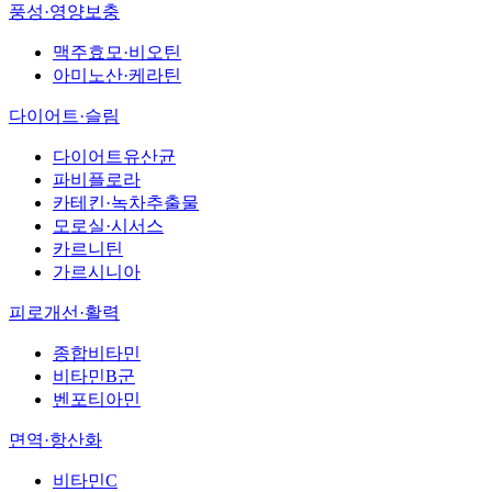
풍성·영양보충
맥주효모·비오틴
아미노산·케라틴
다이어트·슬림
다이어트유산균
파비플로라
카테킨·녹차추출물
모로실·시서스
카르니틴
가르시니아
피로개선·활력
종합비타민
비타민B군
벤포티아민
면역·항산화
비타민C