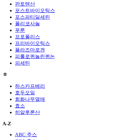
판토텐산
포스트바이오틱스
포스파티딜세린
폴리코사놀
푸룬
프로폴리스
프리바이오틱스
플라즈마로겐
피롤로퀴놀린퀴논
피세틴
ㅎ
하스카프베리
호두오일
회화나무열매
효소
히알루론산
A-Z
ABC 주스