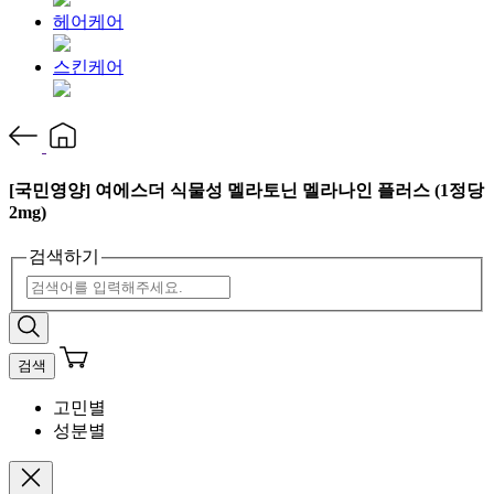
헤어케어
스킨케어
[국민영양] 여에스더 식물성 멜라토닌 멜라나인 플러스 (1정당
2mg)
검색하기
검색
고민별
성분별