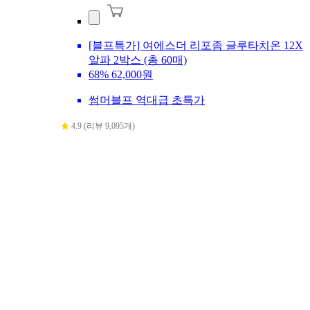
[블프특가] 여에스더 리포좀 글루타치온 12X
알파 2박스 (총 60매)
68%
62,000원
썸머블프 역대급 초특가
4.9 (리뷰 9,095개)