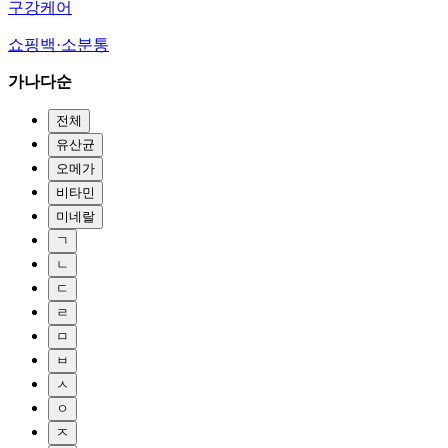
구강케어
쇼핑백·소분통
가나다순
전체
유산균
오메가
비타민
미네랄
ㄱ
ㄴ
ㄷ
ㄹ
ㅁ
ㅂ
ㅅ
ㅇ
ㅈ