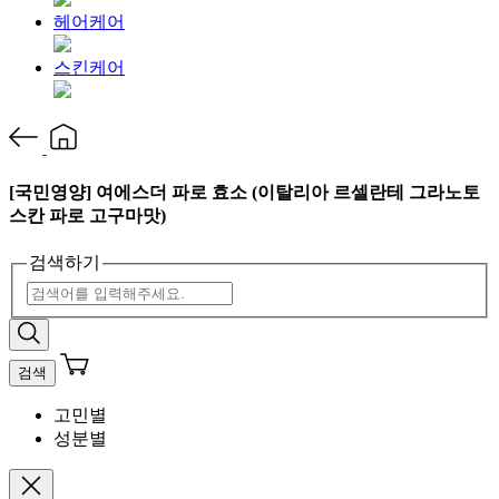
헤어케어
스킨케어
[국민영양] 여에스더 파로 효소 (이탈리아 르셀란테 그라노토
스칸 파로 고구마맛)
검색하기
검색
고민별
성분별