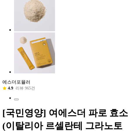
에스더포뮬러
4.9
리뷰 965건
[국민영양] 여에스더 파로 효소
(이탈리아 르셀란테 그라노토