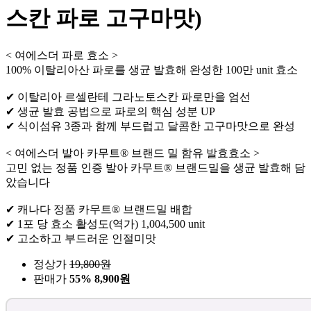
스칸 파로 고구마맛)
< 여에스더 파로 효소 >
100% 이탈리아산 파로를 생균 발효해 완성한 100만 unit 효소
✔ 이탈리아 르셀란테 그라노토스칸 파로만을 엄선
✔ 생균 발효 공법으로 파로의 핵심 성분 UP
✔ 식이섬유 3종과 함께 부드럽고 달콤한 고구마맛으로 완성
< 여에스더 발아 카무트® 브랜드 밀 함유 발효효소 >
고민 없는 정품 인증 발아 카무트® 브랜드밀을 생균 발효해 담
았습니다
✔ 캐나다 정품 카무트® 브랜드밀 배합
✔ 1포 당 효소 활성도(역가) 1,004,500 unit
✔ 고소하고 부드러운 인절미맛
정상가
19,800
원
판매가
55%
8,900원