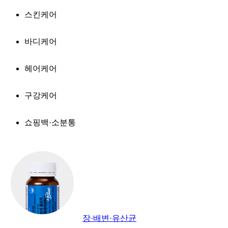
스킨케어
바디케어
헤어케어
구강케어
쇼핑백·소분통
장·배변·유산균