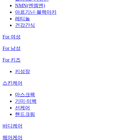
NMN(엔엠엔)
아르기닌·블랙마카
레티놀
건강간식
For 여성
For 남성
For 키즈
키성장
스킨케어
마스크팩
기미·미백
선케어
핸드크림
바디케어
헤어케어