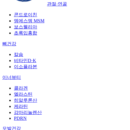
관절·연골
콘드로이친
엠에스엠 MSM
보스웰리아
초록입홍합
뼈건강
칼슘
비타민D·K
이소플라본
이너뷰티
콜라겐
엘라스틴
히알루론산
케라틴
감마리놀렌산
PDRN
모발건강