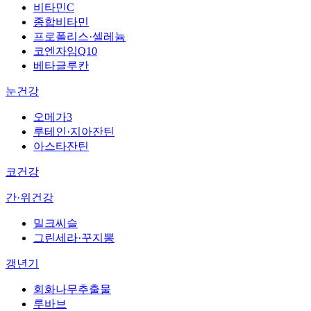
비타민C
종합비타민
프로폴리스·셀레늄
코엔자임Q10
베타글루칸
눈건강
오메가3
루테인·지아잔틴
아스타잔틴
코건강
간·위건강
밀크씨슬
그린세라·꾸지뽕
갱년기
회화나무추출물
루바브