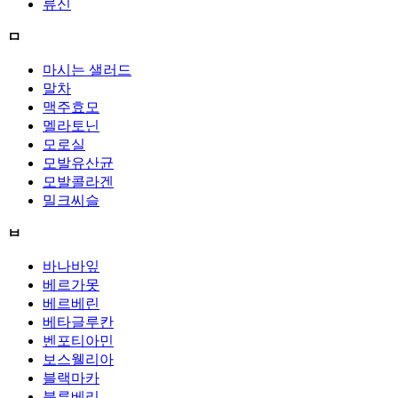
류신
ㅁ
마시는 샐러드
말차
맥주효모
멜라토닌
모로실
모발유산균
모발콜라겐
밀크씨슬
ㅂ
바나바잎
베르가못
베르베린
베타글루칸
벤포티아민
보스웰리아
블랙마카
블루베리