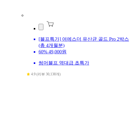
[블프특가] 여에스더 유산균 골드 Pro 2박스
(총 4개월분)
60%
49,000원
썸머블프 역대급 초특가
4.9 (리뷰 30,138개)