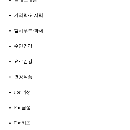
기억력·인지력
헬시푸드·과채
수면건강
요로건강
건강식품
For 여성
For 남성
For 키즈