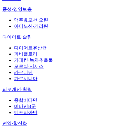
풍성·영양보충
맥주효모·비오틴
아미노산·케라틴
다이어트·슬림
다이어트유산균
파비플로라
카테킨·녹차추출물
모로실·시서스
카르니틴
가르시니아
피로개선·활력
종합비타민
비타민B군
벤포티아민
면역·항산화