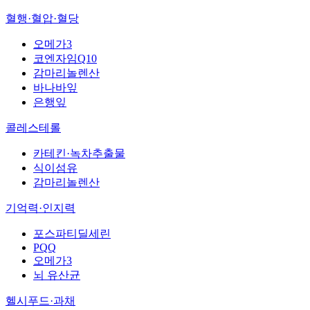
혈행·혈압·혈당
오메가3
코엔자임Q10
감마리놀렌산
바나바잎
은행잎
콜레스테롤
카테킨·녹차추출물
식이섬유
감마리놀렌산
기억력·인지력
포스파티딜세린
PQQ
오메가3
뇌 유산균
헬시푸드·과채