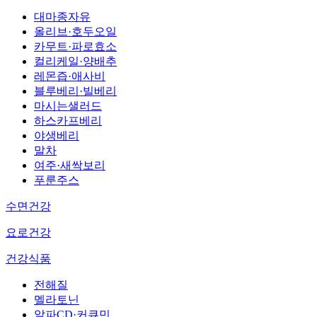
대마종자유
올리브·호두오일
카무트·파로효소
컬리케일·양배추
레몬즙·애사비
블루베리·빌베리
마시는샐러드
하스카프베리
야생베리
말차
여주·새싹보리
푸룬주스
수면건강
요로건강
건강식품
전해질
멜라토닌
알파CD·커큐민