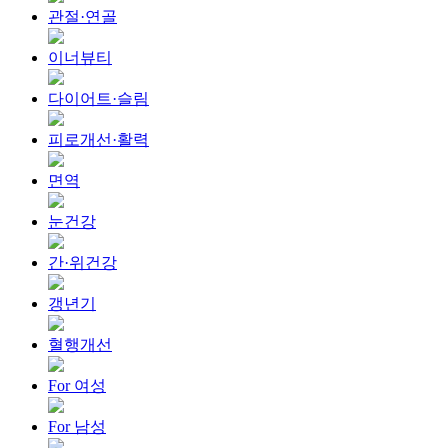
관절·연골
이너뷰티
다이어트·슬림
피로개선·활력
면역
눈건강
간·위건강
갱년기
혈행개선
For 여성
For 남성