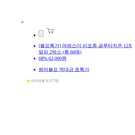
[블프특가] 여에스더 리포좀 글루타치온 12X
알파 2박스 (총 60매)
68%
62,000원
썸머블프 역대급 초특가
4.9 (리뷰 9,117개)