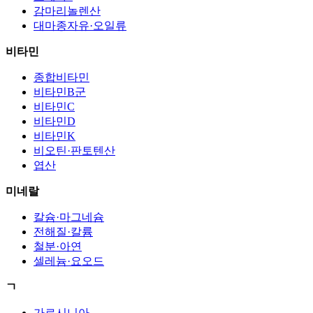
감마리놀렌산
대마종자유·오일류
비타민
종합비타민
비타민B군
비타민C
비타민D
비타민K
비오틴·판토텐산
엽산
미네랄
칼슘·마그네슘
전해질·칼륨
철분·아연
셀레늄·요오드
ㄱ
가르시니아