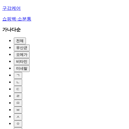
구강케어
쇼핑백·소분통
가나다순
전체
유산균
오메가
비타민
미네랄
ㄱ
ㄴ
ㄷ
ㄹ
ㅁ
ㅂ
ㅅ
ㅇ