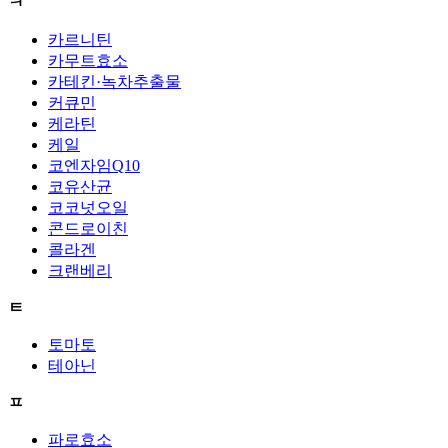
ㅋ
카르니틴
카무트효소
카테킨·녹차추출물
커큐민
케라틴
케일
코엔자임Q10
코유산균
코코넛오일
콘드로이친
콜라겐
크랜베리
ㅌ
토마토
테아닌
ㅍ
파로효소