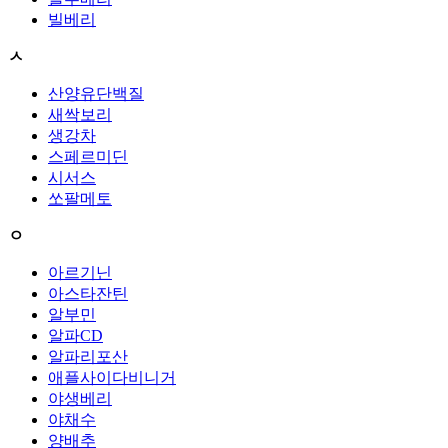
빌베리
ㅅ
산양유단백질
새싹보리
생강차
스페르미딘
시서스
쏘팔메토
ㅇ
아르기닌
아스타잔틴
알부민
알파CD
알파리포산
애플사이다비니거
야생베리
야채수
양배추