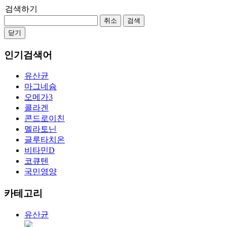
검색하기
취소
검색
닫기
인기검색어
유산균
마그네슘
오메가3
콜라겐
콘드로이친
멜라토닌
글루타치온
비타민D
코큐텐
국민영양
카테고리
유산균