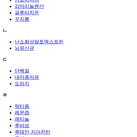
감마리놀렌산
글루타치온
꾸지뽕
ㄴ
난소화성말토덱스트린
뇌유산균
ㄷ
단백질
대마종자유
도라지
ㄹ
락티움
레몬즙
레티놀
루바브
루테인·지아잔틴