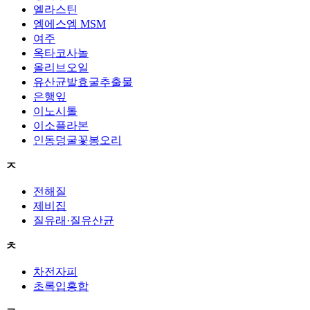
엘라스틴
엠에스엠 MSM
여주
옥타코사놀
올리브오일
유산균발효굴추출물
은행잎
이노시톨
이소플라본
인동덩굴꽃봉오리
ㅈ
전해질
제비집
질유래·질유산균
ㅊ
차전자피
초록입홍합