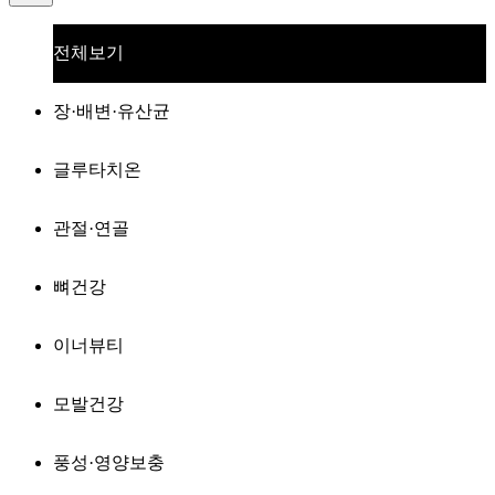
전체보기
장·배변·유산균
글루타치온
관절·연골
뼈건강
이너뷰티
모발건강
풍성·영양보충