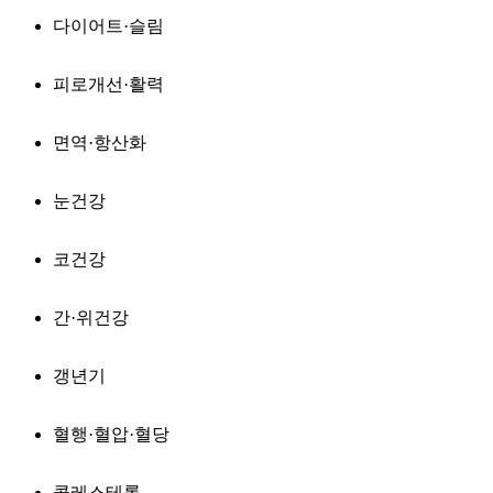
다이어트·슬림
피로개선·활력
면역·항산화
눈건강
코건강
간·위건강
갱년기
혈행·혈압·혈당
콜레스테롤