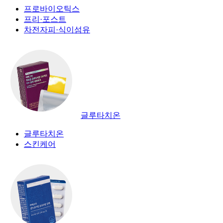
프로바이오틱스
프리·포스트
차전자피·식이섬유
글루타치온
글루타치온
스킨케어