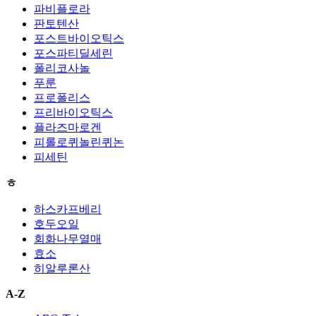
파비플로라
판토텐산
포스트바이오틱스
포스파티딜세린
폴리코사놀
푸룬
프로폴리스
프리바이오틱스
플라즈마로겐
피롤로퀴놀린퀴논
피세틴
ㅎ
하스카프베리
호두오일
회화나무열매
효소
히알루론산
A-Z