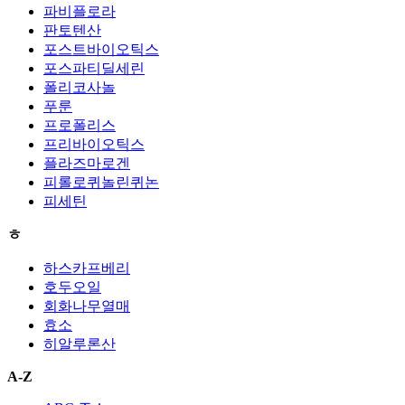
파비플로라
판토텐산
포스트바이오틱스
포스파티딜세린
폴리코사놀
푸룬
프로폴리스
프리바이오틱스
플라즈마로겐
피롤로퀴놀린퀴논
피세틴
ㅎ
하스카프베리
호두오일
회화나무열매
효소
히알루론산
A-Z