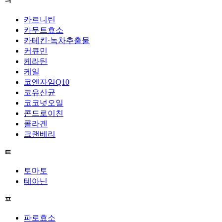
ㅋ
카르니틴
카무트효소
카테킨·녹차추출물
커큐민
케라틴
케일
코엔자임Q10
코유산균
코코넛오일
콘드로이친
콜라겐
크랜베리
ㅌ
토마토
테아닌
ㅍ
파로효소