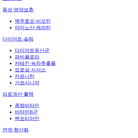
풍성·영양보충
맥주효모·비오틴
아미노산·케라틴
다이어트·슬림
다이어트유산균
파비플로라
카테킨·녹차추출물
모로실·시서스
카르니틴
가르시니아
피로개선·활력
종합비타민
비타민B군
벤포티아민
면역·항산화