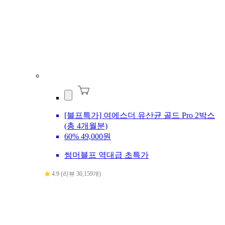
[블프특가] 여에스더 유산균 골드 Pro 2박스
(총 4개월분)
60%
49,000원
썸머블프 역대급 초특가
4.9 (리뷰 30,159개)