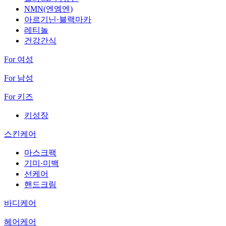
NMN(엔엠엔)
아르기닌·블랙마카
레티놀
건강간식
For 여성
For 남성
For 키즈
키성장
스킨케어
마스크팩
기미·미백
선케어
핸드크림
바디케어
헤어케어