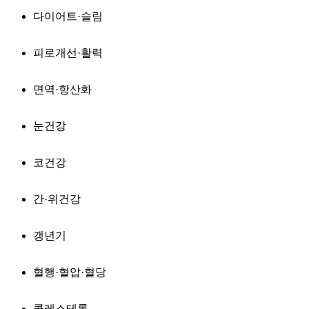
다이어트·슬림
피로개선·활력
면역·항산화
눈건강
코건강
간·위건강
갱년기
혈행·혈압·혈당
콜레스테롤