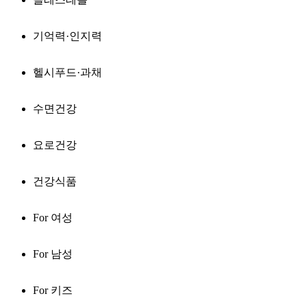
기억력·인지력
헬시푸드·과채
수면건강
요로건강
건강식품
For 여성
For 남성
For 키즈