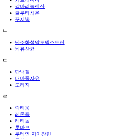
감마리놀렌산
글루타치온
꾸지뽕
ㄴ
난소화성말토덱스트린
뇌유산균
ㄷ
단백질
대마종자유
도라지
ㄹ
락티움
레몬즙
레티놀
루바브
루테인·지아잔틴