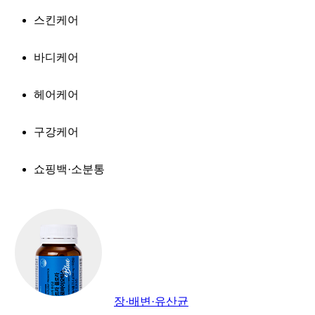
스킨케어
바디케어
헤어케어
구강케어
쇼핑백·소분통
장·배변·유산균