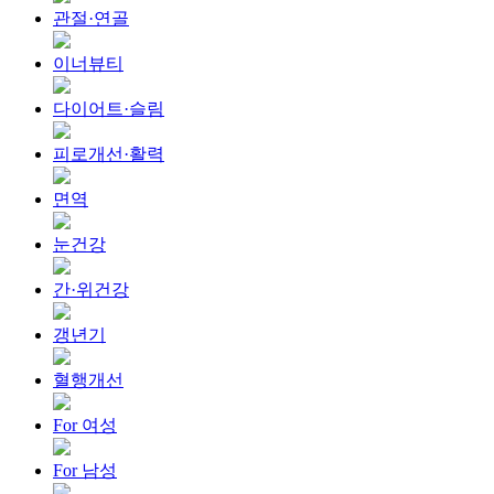
관절·연골
이너뷰티
다이어트·슬림
피로개선·활력
면역
눈건강
간·위건강
갱년기
혈행개선
For 여성
For 남성