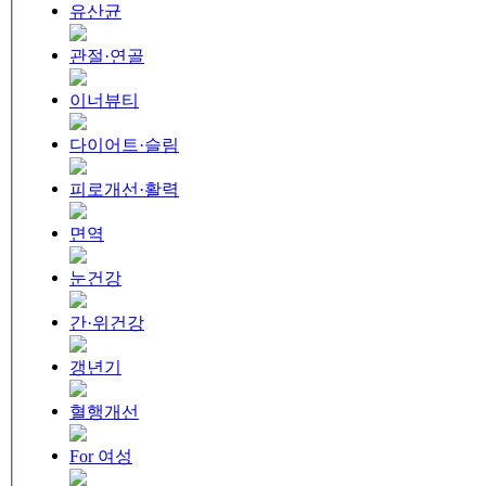
유산균
관절·연골
이너뷰티
다이어트·슬림
피로개선·활력
면역
눈건강
간·위건강
갱년기
혈행개선
For 여성