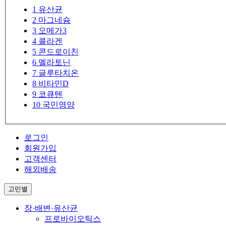
1
유산균
2
마그네슘
3
오메가3
4
콜라겐
5
콘드로이친
6
멜라토닌
7
글루타치온
8
비타민D
9
코큐텐
10
국민영양
로그인
회원가입
고객센터
해외배송
고민별
장·배변·유산균
프로바이오틱스