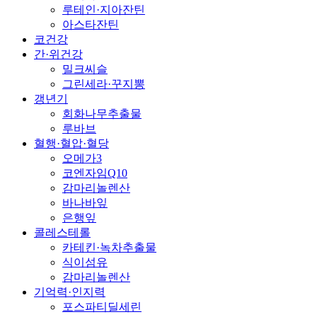
루테인·지아잔틴
아스타잔틴
코건강
간·위건강
밀크씨슬
그린세라·꾸지뽕
갱년기
회화나무추출물
루바브
혈행·혈압·혈당
오메가3
코엔자임Q10
감마리놀렌산
바나바잎
은행잎
콜레스테롤
카테킨·녹차추출물
식이섬유
감마리놀렌산
기억력·인지력
포스파티딜세린