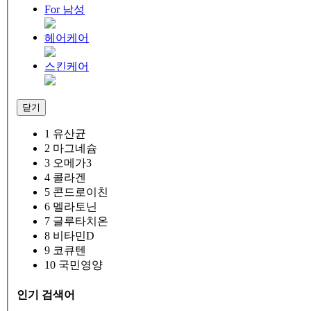
For 남성
헤어케어
스킨케어
닫기
1
유산균
2
마그네슘
3
오메가3
4
콜라겐
5
콘드로이친
6
멜라토닌
7
글루타치온
8
비타민D
9
코큐텐
10
국민영양
인기 검색어