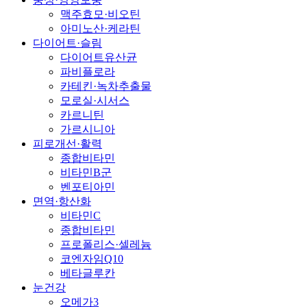
맥주효모·비오틴
아미노산·케라틴
다이어트·슬림
다이어트유산균
파비플로라
카테킨·녹차추출물
모로실·시서스
카르니틴
가르시니아
피로개선·활력
종합비타민
비타민B군
벤포티아민
면역·항산화
비타민C
종합비타민
프로폴리스·셀레늄
코엔자임Q10
베타글루칸
눈건강
오메가3