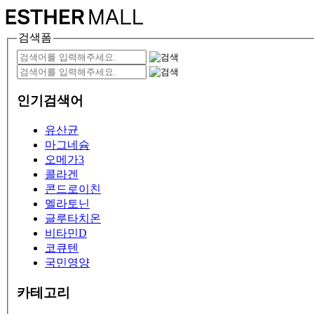
검색폼
인기검색어
유산균
마그네슘
오메가3
콜라겐
콘드로이친
멜라토닌
글루타치온
비타민D
코큐텐
국민영양
카테고리