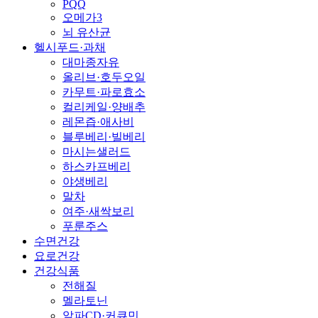
PQQ
오메가3
뇌 유산균
헬시푸드·과채
대마종자유
올리브·호두오일
카무트·파로효소
컬리케일·양배추
레몬즙·애사비
블루베리·빌베리
마시는샐러드
하스카프베리
야생베리
말차
여주·새싹보리
푸룬주스
수면건강
요로건강
건강식품
전해질
멜라토닌
알파CD·커큐민