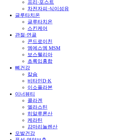
프리·포스트
차전자피·식이섬유
글루타치온
글루타치온
스킨케어
관절·연골
콘드로이친
엠에스엠 MSM
보스웰리아
초록입홍합
뼈건강
칼슘
비타민D·K
이소플라본
이너뷰티
콜라겐
엘라스틴
히알루론산
케라틴
감마리놀렌산
모발건강
풍성·영양보충