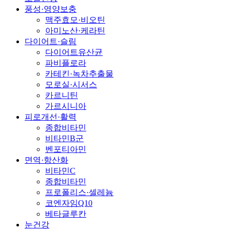
풍성·영양보충
맥주효모·비오틴
아미노산·케라틴
다이어트·슬림
다이어트유산균
파비플로라
카테킨·녹차추출물
모로실·시서스
카르니틴
가르시니아
피로개선·활력
종합비타민
비타민B군
벤포티아민
면역·항산화
비타민C
종합비타민
프로폴리스·셀레늄
코엔자임Q10
베타글루칸
눈건강