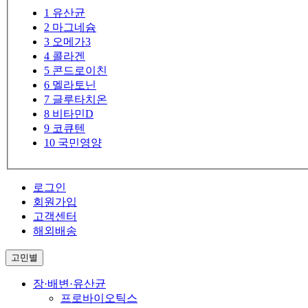
1
유산균
2
마그네슘
3
오메가3
4
콜라겐
5
콘드로이친
6
멜라토닌
7
글루타치온
8
비타민D
9
코큐텐
10
국민영양
로그인
회원가입
고객센터
해외배송
고민별
장·배변·유산균
프로바이오틱스