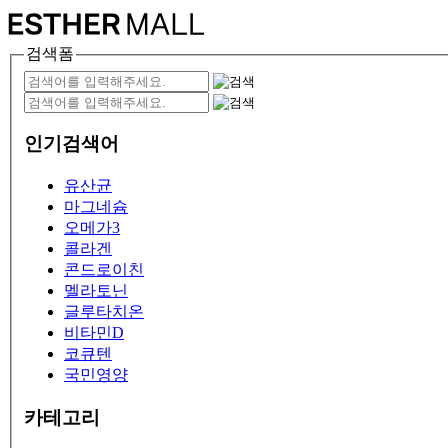
검색폼
인기검색어
유산균
마그네슘
오메가3
콜라겐
콘드로이친
멜라토닌
글루타치온
비타민D
코큐텐
국민영양
카테고리