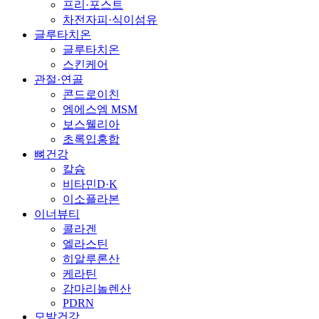
프리·포스트
차전자피·식이섬유
글루타치온
글루타치온
스킨케어
관절·연골
콘드로이친
엠에스엠 MSM
보스웰리아
초록입홍합
뼈건강
칼슘
비타민D·K
이소플라본
이너뷰티
콜라겐
엘라스틴
히알루론산
케라틴
감마리놀렌산
PDRN
모발건강