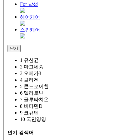
For 남성
헤어케어
스킨케어
닫기
1
유산균
2
마그네슘
3
오메가3
4
콜라겐
5
콘드로이친
6
멜라토닌
7
글루타치온
8
비타민D
9
코큐텐
10
국민영양
인기 검색어