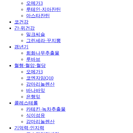
오메가3
루테인·지아잔틴
아스타잔틴
코건강
간·위건강
밀크씨슬
그린세라·꾸지뽕
갱년기
회화나무추출물
루바브
혈행·혈압·혈당
오메가3
코엔자임Q10
감마리놀렌산
바나바잎
은행잎
콜레스테롤
카테킨·녹차추출물
식이섬유
감마리놀렌산
기억력·인지력