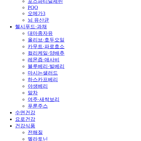
포스파티딜세린
PQQ
오메가3
뇌 유산균
헬시푸드·과채
대마종자유
올리브·호두오일
카무트·파로효소
컬리케일·양배추
레몬즙·애사비
블루베리·빌베리
마시는샐러드
하스카프베리
야생베리
말차
여주·새싹보리
푸룬주스
수면건강
요로건강
건강식품
전해질
멜라토닌