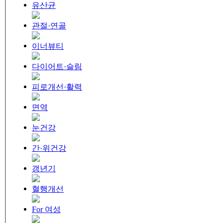
유산균
관절·연골
이너뷰티
다이어트·슬림
피로개선·활력
면역
눈건강
간·위건강
갱년기
혈행개선
For 여성