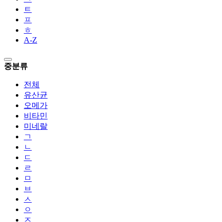
ㅌ
ㅍ
ㅎ
A-Z
중분류
전체
유산균
오메가
비타민
미네랄
ㄱ
ㄴ
ㄷ
ㄹ
ㅁ
ㅂ
ㅅ
ㅇ
ㅈ