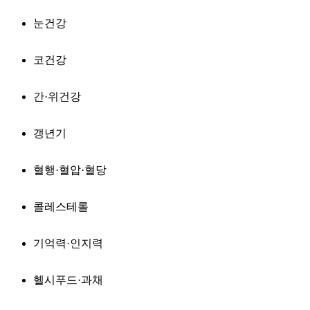
눈건강
코건강
간·위건강
갱년기
혈행·혈압·혈당
콜레스테롤
기억력·인지력
헬시푸드·과채