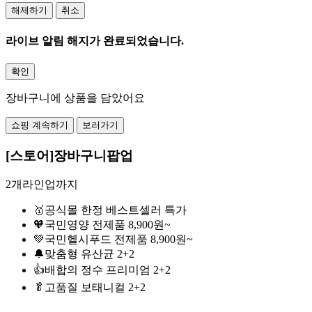
해제하기
취소
라이브 알림 해지가 완료되었습니다.
확인
장바구니에 상품을 담았어요
쇼핑 계속하기
보러가기
[스토어]장바구니팝업
2개라인업까지
🥇공식몰 한정 베스트셀러 특가
🧡국민영양 전제품 8,900원~
💚국민헬시푸드 전제품 8,900원~
🔔맞춤형 유산균 2+2
👍배합의 정수 프리미엄 2+2
🥬고품질 보태니컬 2+2