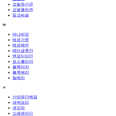
모발유산균
모발콜라겐
밀크씨슬
ㅂ
바나바잎
베르가못
베르베린
베타글루칸
벤포티아민
보스웰리아
블랙마카
블루베리
빌베리
ㅅ
산양유단백질
새싹보리
생강차
스페르미딘