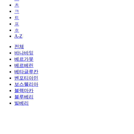
ㅊ
ㅋ
ㅌ
ㅍ
ㅎ
A-Z
전체
바나바잎
베르가못
베르베린
베타글루칸
벤포티아민
보스웰리아
블랙마카
블루베리
빌베리