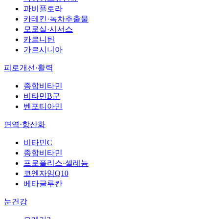
파비플로라
카테킨·녹차추출물
모로실·시서스
카르니틴
가르시니아
피로개선·활력
종합비타민
비타민B군
벤포티아민
면역·항산화
비타민C
종합비타민
프로폴리스·셀레늄
코엔자임Q10
베타글루칸
눈건강