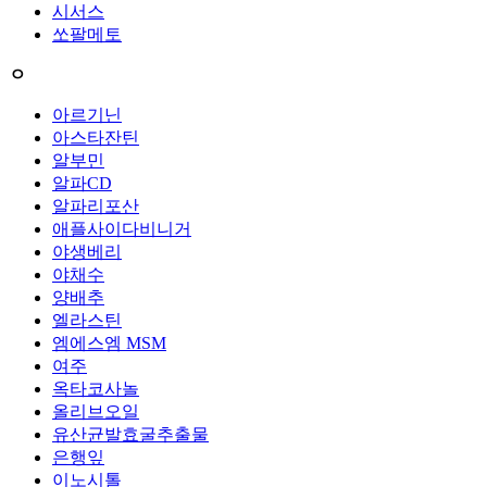
시서스
쏘팔메토
ㅇ
아르기닌
아스타잔틴
알부민
알파CD
알파리포산
애플사이다비니거
야생베리
야채수
양배추
엘라스틴
엠에스엠 MSM
여주
옥타코사놀
올리브오일
유산균발효굴추출물
은행잎
이노시톨