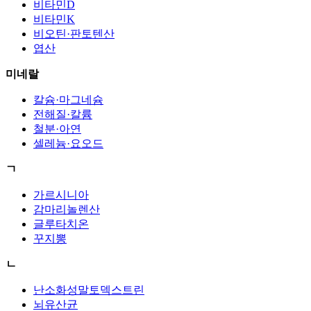
비타민D
비타민K
비오틴·판토텐산
엽산
미네랄
칼슘·마그네슘
전해질·칼륨
철분·아연
셀레늄·요오드
ㄱ
가르시니아
감마리놀렌산
글루타치온
꾸지뽕
ㄴ
난소화성말토덱스트린
뇌유산균