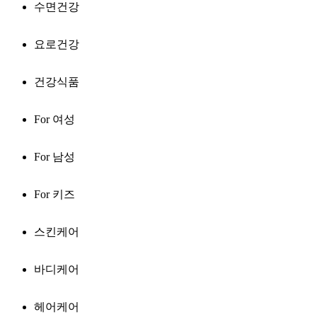
수면건강
요로건강
건강식품
For 여성
For 남성
For 키즈
스킨케어
바디케어
헤어케어