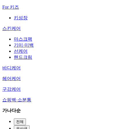
For 키즈
키성장
스킨케어
마스크팩
기미·미백
선케어
핸드크림
바디케어
헤어케어
구강케어
쇼핑백·소분통
가나다순
전체
유산균