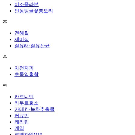
이소플라본
인동덩굴꽃봉오리
ㅈ
전해질
제비집
질유래·질유산균
ㅊ
차전자피
초록입홍합
ㅋ
카르니틴
카무트효소
카테킨·녹차추출물
커큐민
케라틴
케일
코엔자임Q10