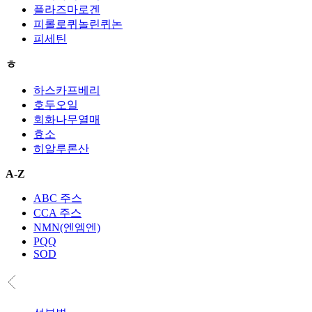
플라즈마로겐
피롤로퀴놀린퀴논
피세틴
ㅎ
하스카프베리
호두오일
회화나무열매
효소
히알루론산
A-Z
ABC 주스
CCA 주스
NMN(엔엠엔)
PQQ
SOD