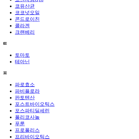
코유산균
코코넛오일
콘드로이친
콜라겐
크랜베리
ㅌ
토마토
테아닌
ㅍ
파로효소
파비플로라
판토텐산
포스트바이오틱스
포스파티딜세린
폴리코사놀
푸룬
프로폴리스
프리바이오틱스