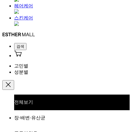
헤어케어
스킨케어
검색
고민별
성분별
전체보기
장·배변·유산균