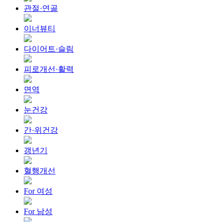
관절·연골
이너뷰티
다이어트·슬림
피로개선·활력
면역
눈건강
간·위건강
갱년기
혈행개선
For 여성
For 남성