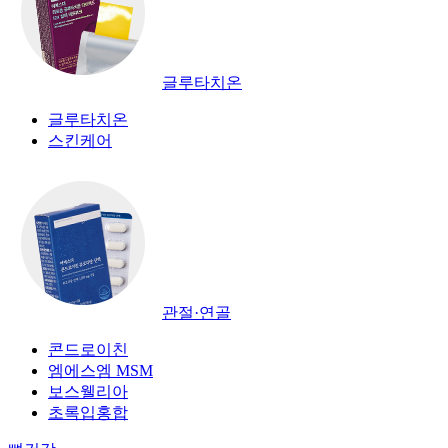
글루타치온
글루타치온
스킨케어
관절·연골
콘드로이친
엠에스엠 MSM
보스웰리아
초록입홍합