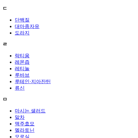
ㄷ
단백질
대마종자유
도라지
ㄹ
락티움
레몬즙
레티놀
루바브
루테인·지아잔틴
류신
ㅁ
마시는 샐러드
말차
맥주효모
멜라토닌
모로실