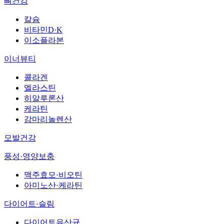
뼈건강
칼슘
비타민D·K
이소플라본
이너뷰티
콜라겐
엘라스틴
히알루론산
케라틴
감마리놀렌산
모발건강
풍성·영양보충
맥주효모·비오틴
아미노산·케라틴
다이어트·슬림
다이어트유산균