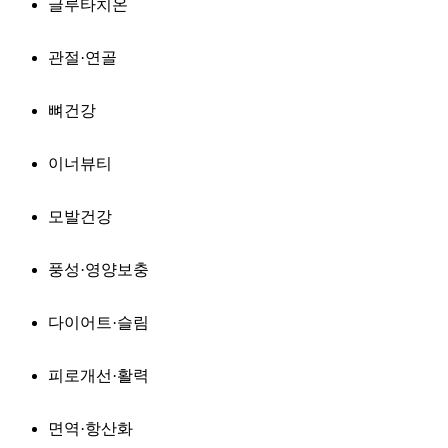
글루타치온
관절·연골
뼈건강
이너뷰티
모발건강
풍성·영양보충
다이어트·슬림
피로개선·활력
면역·항산화