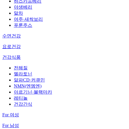
하스카프베리
야생베리
말차
여주·새싹보리
푸룬주스
수면건강
요로건강
건강식품
전해질
멜라토닌
알파CD·커큐민
NMN(엔엠엔)
아르기닌·블랙마카
레티놀
건강간식
For 여성
For 남성