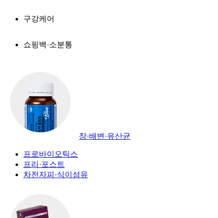
구강케어
쇼핑백·소분통
장·배변·유산균
프로바이오틱스
프리·포스트
차전자피·식이섬유