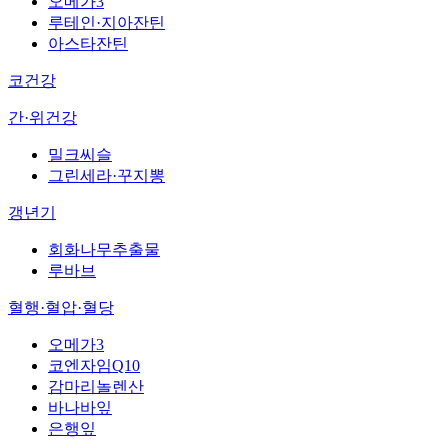
오메가3
루테인·지아잔틴
아스타잔틴
코건강
간·위건강
밀크씨슬
그린세라·꾸지뽕
갱년기
회화나무추출물
루바브
혈행·혈압·혈당
오메가3
코엔자임Q10
감마리놀렌산
바나바잎
은행잎