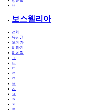
성분별
ㅂ
보스웰리아
전체
유산균
오메가
비타민
미네랄
ㄱ
ㄴ
ㄷ
ㄹ
ㅁ
ㅂ
ㅅ
ㅇ
ㅈ
ㅊ
ㅋ