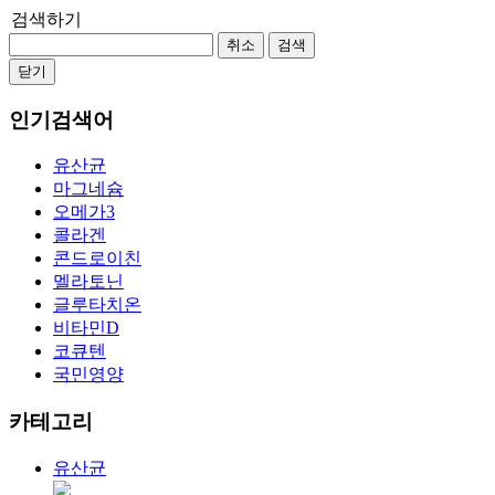
검색하기
취소
검색
닫기
인기검색어
유산균
마그네슘
오메가3
콜라겐
콘드로이친
멜라토닌
글루타치온
비타민D
코큐텐
국민영양
카테고리
유산균