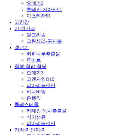
오메가3
루테인·지아잔틴
아스타잔틴
코건강
간·위건강
밀크씨슬
그린세라·꾸지뽕
갱년기
회화나무추출물
루바브
혈행·혈압·혈당
오메가3
코엔자임Q10
감마리놀렌산
바나바잎
은행잎
콜레스테롤
카테킨·녹차추출물
식이섬유
감마리놀렌산
기억력·인지력