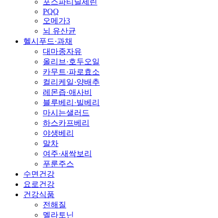
포스파티딜세린
PQQ
오메가3
뇌 유산균
헬시푸드·과채
대마종자유
올리브·호두오일
카무트·파로효소
컬리케일·양배추
레몬즙·애사비
블루베리·빌베리
마시는샐러드
하스카프베리
야생베리
말차
여주·새싹보리
푸룬주스
수면건강
요로건강
건강식품
전해질
멜라토닌