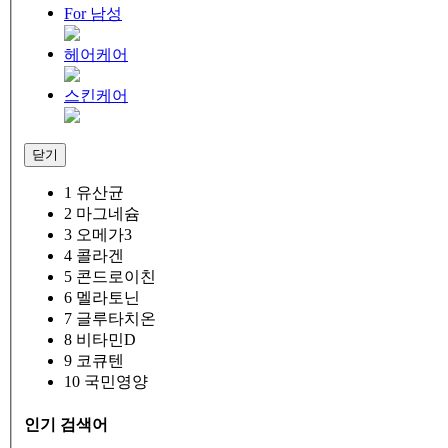
For 남성
헤어케어
스킨케어
닫기
1
유산균
2
마그네슘
3
오메가3
4
콜라겐
5
콘드로이친
6
멜라토닌
7
글루타치온
8
비타민D
9
코큐텐
10
국민영양
인기 검색어