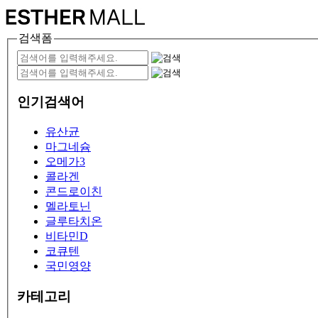
검색폼
인기검색어
유산균
마그네슘
오메가3
콜라겐
콘드로이친
멜라토닌
글루타치온
비타민D
코큐텐
국민영양
카테고리