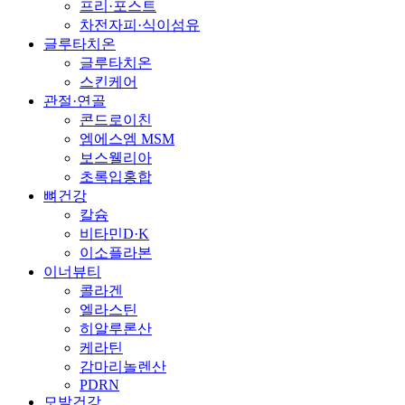
프리·포스트
차전자피·식이섬유
글루타치온
글루타치온
스킨케어
관절·연골
콘드로이친
엠에스엠 MSM
보스웰리아
초록입홍합
뼈건강
칼슘
비타민D·K
이소플라본
이너뷰티
콜라겐
엘라스틴
히알루론산
케라틴
감마리놀렌산
PDRN
모발건강