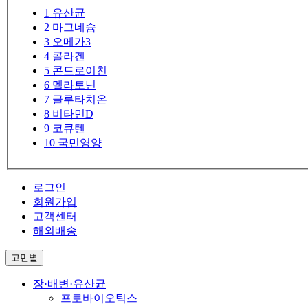
1
유산균
2
마그네슘
3
오메가3
4
콜라겐
5
콘드로이친
6
멜라토닌
7
글루타치온
8
비타민D
9
코큐텐
10
국민영양
로그인
회원가입
고객센터
해외배송
고민별
장·배변·유산균
프로바이오틱스