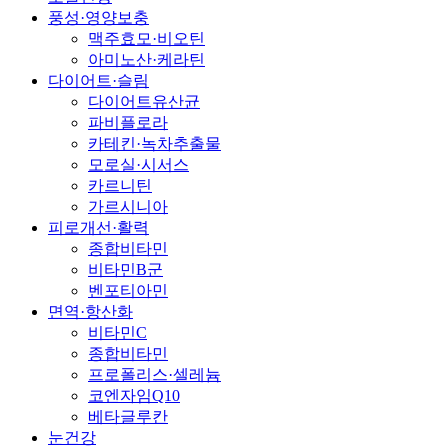
풍성·영양보충
맥주효모·비오틴
아미노산·케라틴
다이어트·슬림
다이어트유산균
파비플로라
카테킨·녹차추출물
모로실·시서스
카르니틴
가르시니아
피로개선·활력
종합비타민
비타민B군
벤포티아민
면역·항산화
비타민C
종합비타민
프로폴리스·셀레늄
코엔자임Q10
베타글루칸
눈건강