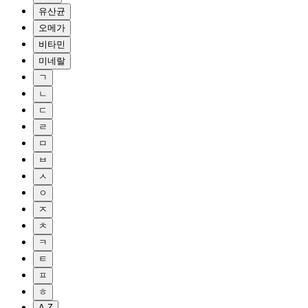
유산균
오메가
비타민
미네랄
ㄱ
ㄴ
ㄷ
ㄹ
ㅁ
ㅂ
ㅅ
ㅇ
ㅈ
ㅊ
ㅋ
ㅌ
ㅍ
ㅎ
A-Z