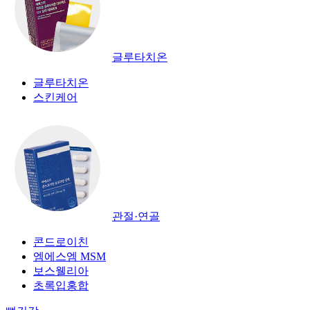
글루타치온
글루타치온
스킨케어
관절·연골
콘드로이친
엠에스엠 MSM
보스웰리아
초록입홍합