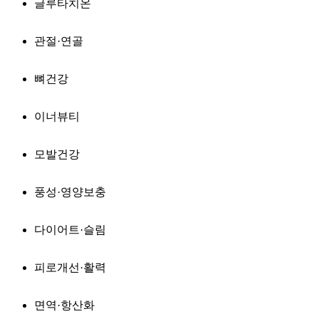
글루타치온
관절·연골
뼈건강
이너뷰티
모발건강
풍성·영양보충
다이어트·슬림
피로개선·활력
면역·항산화