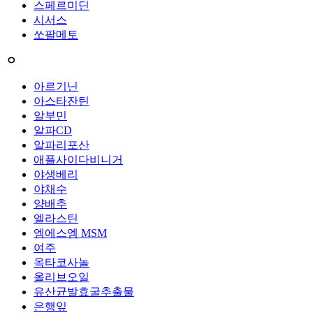
스페르미딘
시서스
쏘팔메토
ㅇ
아르기닌
아스타잔틴
알부민
알파CD
알파리포산
애플사이다비니거
야생베리
야채수
양배추
엘라스틴
엠에스엠 MSM
여주
옥타코사놀
올리브오일
유산균발효굴추출물
은행잎