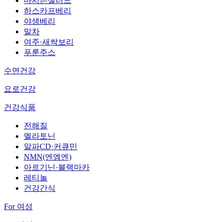
마시는샐러드
하스카프베리
야생베리
말차
여주·새싹보리
푸룬주스
수면건강
요로건강
건강식품
전해질
멜라토닌
알파CD·커큐민
NMN(엔엠엔)
아르기닌·블랙마카
레티놀
건강간식
For 여성