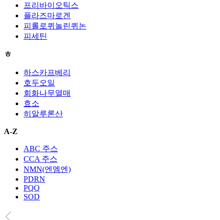
프리바이오틱스
플라즈마로겐
피롤로퀴놀린퀴논
피세틴
ㅎ
하스카프베리
호두오일
회화나무열매
효소
히알루론산
A-Z
ABC 주스
CCA 주스
NMN(엔엠엔)
PDRN
PQQ
SOD