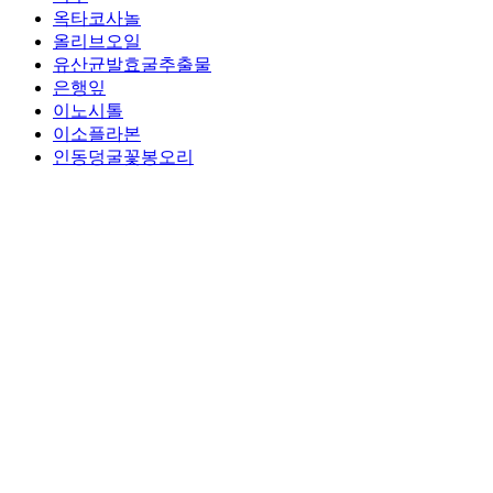
옥타코사놀
올리브오일
유산균발효굴추출물
은행잎
이노시톨
이소플라본
인동덩굴꽃봉오리