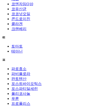
코엔자임Q10
코유산균
코코넛오일
콘드로이친
콜라겐
크랜베리
ㅌ
토마토
테아닌
ㅍ
파로효소
파비플로라
판토텐산
포스트바이오틱스
포스파티딜세린
폴리코사놀
푸룬
프로폴리스