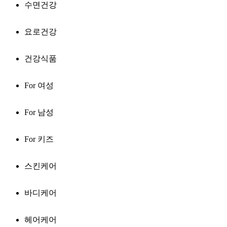
수면건강
요로건강
건강식품
For 여성
For 남성
For 키즈
스킨케어
바디케어
헤어케어