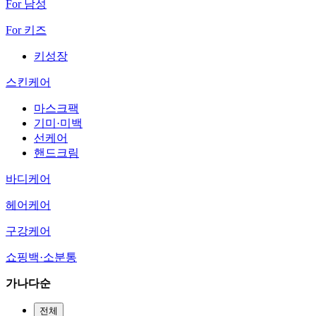
For 남성
For 키즈
키성장
스킨케어
마스크팩
기미·미백
선케어
핸드크림
바디케어
헤어케어
구강케어
쇼핑백·소분통
가나다순
전체