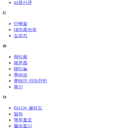
뇌유산균
ㄷ
단백질
대마종자유
도라지
ㄹ
락티움
레몬즙
레티놀
루바브
루테인·지아잔틴
류신
ㅁ
마시는 샐러드
말차
맥주효모
멜라토닌