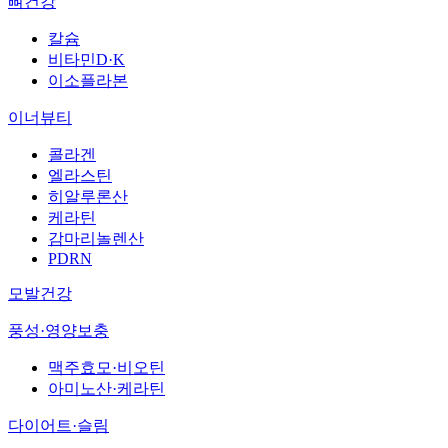
뼈건강
칼슘
비타민D·K
이소플라본
이너뷰티
콜라겐
엘라스틴
히알루론산
케라틴
감마리놀렌산
PDRN
모발건강
풍성·영양보충
맥주효모·비오틴
아미노산·케라틴
다이어트·슬림