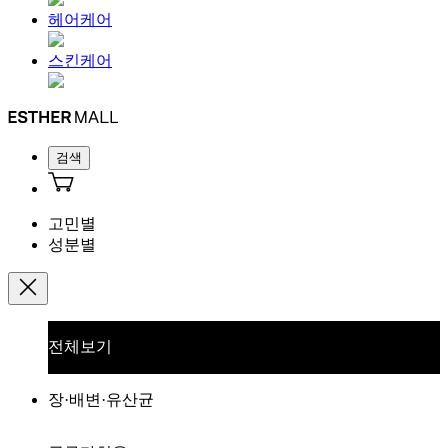
헤어케어
스킨케어
검색
고민별
성분별
전체보기
장·배변·유산균