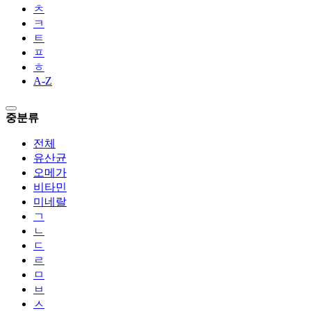
ㅊ
ㅋ
ㅌ
ㅍ
ㅎ
A-Z
중분류
전체
유산균
오메가
비타민
미네랄
ㄱ
ㄴ
ㄷ
ㄹ
ㅁ
ㅂ
ㅅ