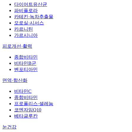
다이어트유산균
파비플로라
카테킨·녹차추출물
모로실·시서스
카르니틴
가르시니아
피로개선·활력
종합비타민
비타민B군
벤포티아민
면역·항산화
비타민C
종합비타민
프로폴리스·셀레늄
코엔자임Q10
베타글루칸
눈건강