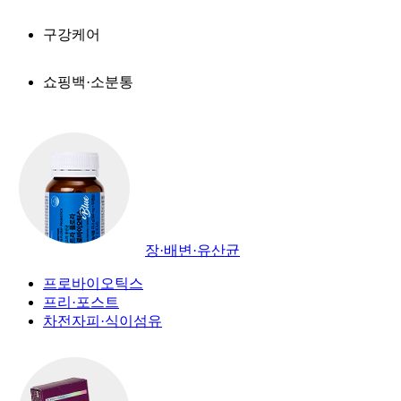
구강케어
쇼핑백·소분통
장·배변·유산균
프로바이오틱스
프리·포스트
차전자피·식이섬유