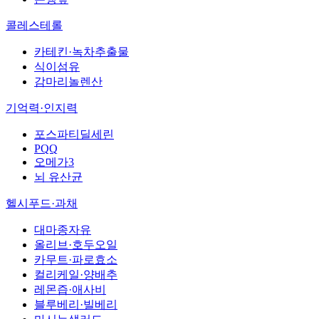
콜레스테롤
카테킨·녹차추출물
식이섬유
감마리놀렌산
기억력·인지력
포스파티딜세린
PQQ
오메가3
뇌 유산균
헬시푸드·과채
대마종자유
올리브·호두오일
카무트·파로효소
컬리케일·양배추
레몬즙·애사비
블루베리·빌베리