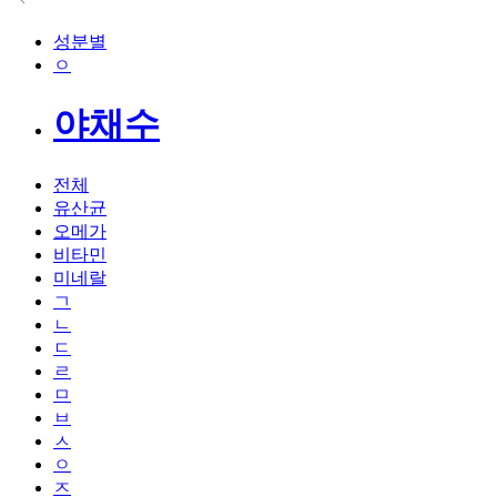
성분별
ㅇ
야채수
전체
유산균
오메가
비타민
미네랄
ㄱ
ㄴ
ㄷ
ㄹ
ㅁ
ㅂ
ㅅ
ㅇ
ㅈ