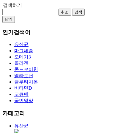
검색하기
취소
검색
닫기
인기검색어
유산균
마그네슘
오메가3
콜라겐
콘드로이친
멜라토닌
글루타치온
비타민D
코큐텐
국민영양
카테고리
유산균