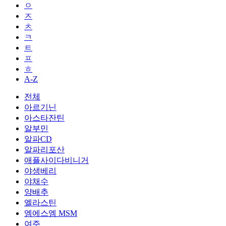
ㅇ
ㅈ
ㅊ
ㅋ
ㅌ
ㅍ
ㅎ
A-Z
전체
아르기닌
아스타잔틴
알부민
알파CD
알파리포산
애플사이다비니거
야생베리
야채수
양배추
엘라스틴
엠에스엠 MSM
여주