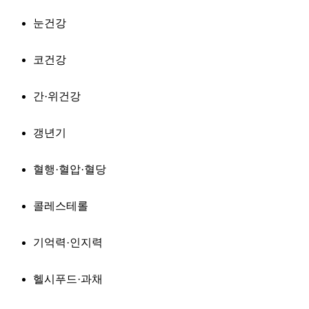
눈건강
코건강
간·위건강
갱년기
혈행·혈압·혈당
콜레스테롤
기억력·인지력
헬시푸드·과채