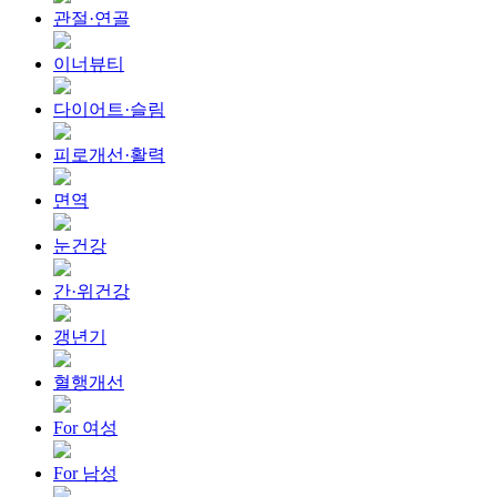
관절·연골
이너뷰티
다이어트·슬림
피로개선·활력
면역
눈건강
간·위건강
갱년기
혈행개선
For 여성
For 남성