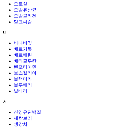
모로실
모발유산균
모발콜라겐
밀크씨슬
ㅂ
바나바잎
베르가못
베르베린
베타글루칸
벤포티아민
보스웰리아
블랙마카
블루베리
빌베리
ㅅ
산양유단백질
새싹보리
생강차