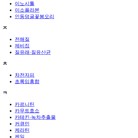
이노시톨
이소플라본
인동덩굴꽃봉오리
ㅈ
전해질
제비집
질유래·질유산균
ㅊ
차전자피
초록입홍합
ㅋ
카르니틴
카무트효소
카테킨·녹차추출물
커큐민
케라틴
케일