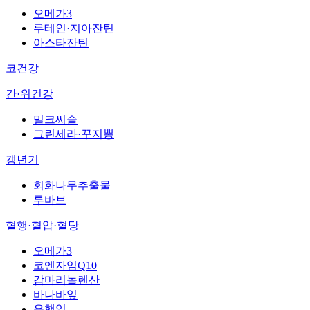
오메가3
루테인·지아잔틴
아스타잔틴
코건강
간·위건강
밀크씨슬
그린세라·꾸지뽕
갱년기
회화나무추출물
루바브
혈행·혈압·혈당
오메가3
코엔자임Q10
감마리놀렌산
바나바잎
은행잎