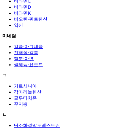
비타민C
비타민D
비타민K
비오틴·판토텐산
엽산
미네랄
칼슘·마그네슘
전해질·칼륨
철분·아연
셀레늄·요오드
ㄱ
가르시니아
감마리놀렌산
글루타치온
꾸지뽕
ㄴ
난소화성말토덱스트린