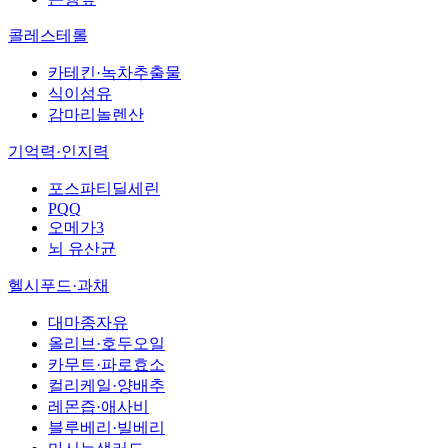
콜레스테롤
카테킨·녹차추출물
식이섬유
감마리놀렌산
기억력·인지력
포스파티딜세린
PQQ
오메가3
뇌 유산균
헬시푸드·과채
대마종자유
올리브·호두오일
카무트·파로효소
컬리케일·양배추
레몬즙·애사비
블루베리·빌베리