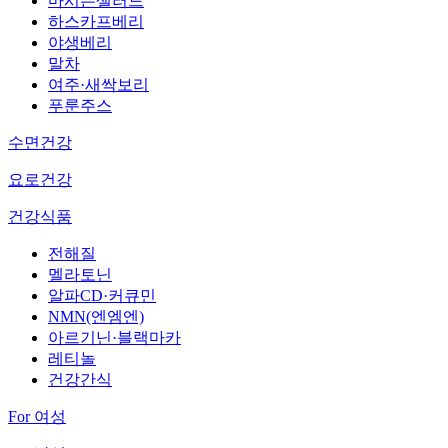
마시는샐러드
하스카프베리
야생베리
말차
여주·새싹보리
푸룬주스
수면건강
요로건강
건강식품
전해질
멜라토닌
알파CD·커큐민
NMN(엔엠엔)
아르기닌·블랙마카
레티놀
건강간식
For 여성