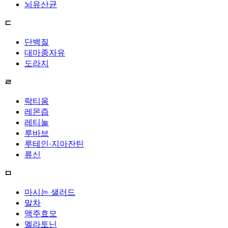
뇌유산균
ㄷ
단백질
대마종자유
도라지
ㄹ
락티움
레몬즙
레티놀
루바브
루테인·지아잔틴
류신
ㅁ
마시는 샐러드
말차
맥주효모
멜라토닌