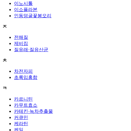
이노시톨
이소플라본
인동덩굴꽃봉오리
ㅈ
전해질
제비집
질유래·질유산균
ㅊ
차전자피
초록입홍합
ㅋ
카르니틴
카무트효소
카테킨·녹차추출물
커큐민
케라틴
케일