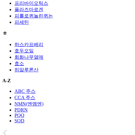
프리바이오틱스
플라즈마로겐
피롤로퀴놀린퀴논
피세틴
ㅎ
하스카프베리
호두오일
회화나무열매
효소
히알루론산
A-Z
ABC 주스
CCA 주스
NMN(엔엠엔)
PDRN
PQQ
SOD