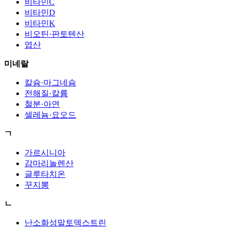
비타민C
비타민D
비타민K
비오틴·판토텐산
엽산
미네랄
칼슘·마그네슘
전해질·칼륨
철분·아연
셀레늄·요오드
ㄱ
가르시니아
감마리놀렌산
글루타치온
꾸지뽕
ㄴ
난소화성말토덱스트린