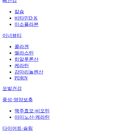
뼈건강
칼슘
비타민D·K
이소플라본
이너뷰티
콜라겐
엘라스틴
히알루론산
케라틴
감마리놀렌산
PDRN
모발건강
풍성·영양보충
맥주효모·비오틴
아미노산·케라틴
다이어트·슬림