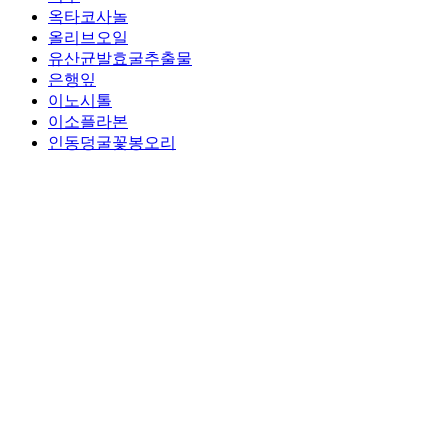
옥타코사놀
올리브오일
유산균발효굴추출물
은행잎
이노시톨
이소플라본
인동덩굴꽃봉오리