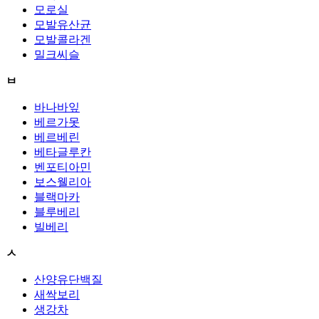
모로실
모발유산균
모발콜라겐
밀크씨슬
ㅂ
바나바잎
베르가못
베르베린
베타글루칸
벤포티아민
보스웰리아
블랙마카
블루베리
빌베리
ㅅ
산양유단백질
새싹보리
생강차