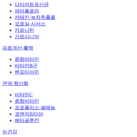
다이어트유산균
파비플로라
카테킨·녹차추출물
모로실·시서스
카르니틴
가르시니아
피로개선·활력
종합비타민
비타민B군
벤포티아민
면역·항산화
비타민C
종합비타민
프로폴리스·셀레늄
코엔자임Q10
베타글루칸
눈건강