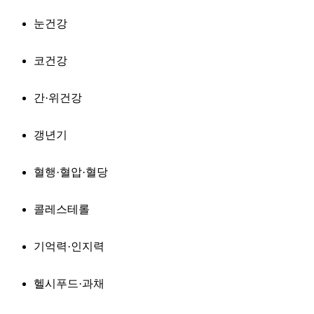
눈건강
코건강
간·위건강
갱년기
혈행·혈압·혈당
콜레스테롤
기억력·인지력
헬시푸드·과채