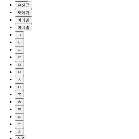
유산균
오메가
비타민
미네랄
ㄱ
ㄴ
ㄷ
ㄹ
ㅁ
ㅂ
ㅅ
ㅇ
ㅈ
ㅊ
ㅋ
ㅌ
ㅍ
ㅎ
A-Z