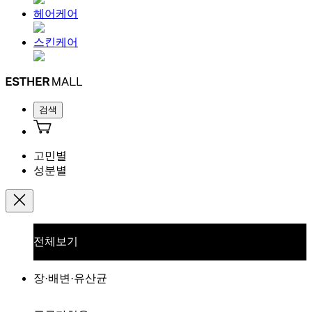
헤어케어
스킨케어
검색
고민별
성분별
전체보기
장·배변·유산균