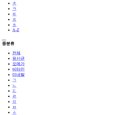
ㅊ
ㅋ
ㅌ
ㅍ
ㅎ
A-Z
중분류
전체
유산균
오메가
비타민
미네랄
ㄱ
ㄴ
ㄷ
ㄹ
ㅁ
ㅂ
ㅅ