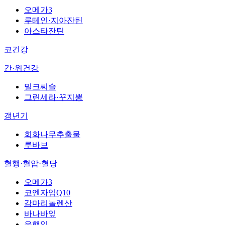
오메가3
루테인·지아잔틴
아스타잔틴
코건강
간·위건강
밀크씨슬
그린세라·꾸지뽕
갱년기
회화나무추출물
루바브
혈행·혈압·혈당
오메가3
코엔자임Q10
감마리놀렌산
바나바잎
은행잎