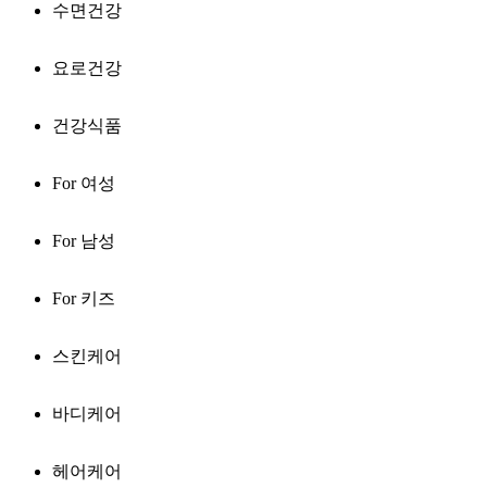
수면건강
요로건강
건강식품
For 여성
For 남성
For 키즈
스킨케어
바디케어
헤어케어