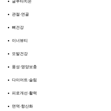
글루타치온
관절·연골
뼈건강
이너뷰티
모발건강
풍성·영양보충
다이어트·슬림
피로개선·활력
면역·항산화