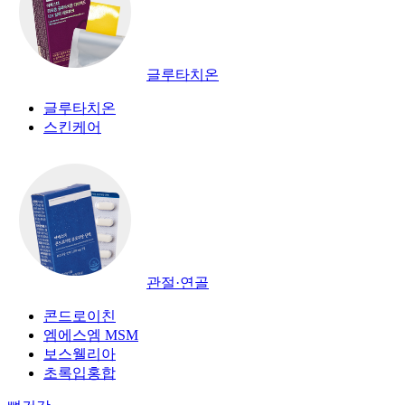
글루타치온
글루타치온
스킨케어
관절·연골
콘드로이친
엠에스엠 MSM
보스웰리아
초록입홍합