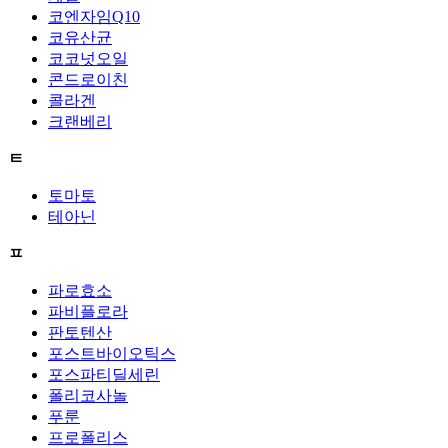
코엔자임Q10
코유산균
코코넛오일
콘드로이친
콜라겐
크랜베리
ㅌ
토마토
테아닌
ㅍ
파로효소
파비플로라
판토텐산
포스트바이오틱스
포스파티딜세린
폴리코사놀
푸룬
프로폴리스