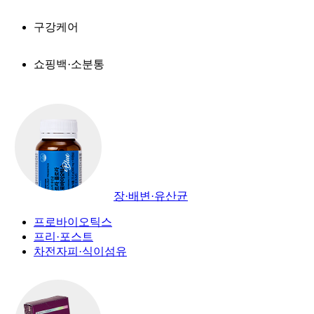
구강케어
쇼핑백·소분통
장·배변·유산균
프로바이오틱스
프리·포스트
차전자피·식이섬유