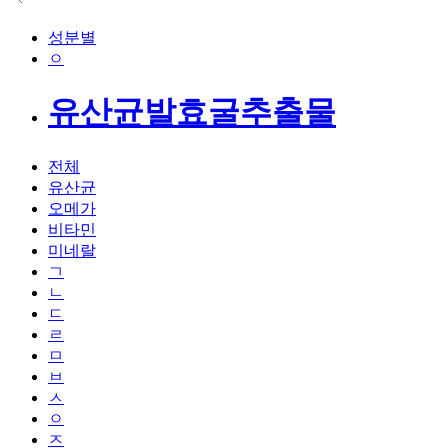
성분별
ㅇ
유산균발효굴추출물
전체
유산균
오메가
비타민
미네랄
ㄱ
ㄴ
ㄷ
ㄹ
ㅁ
ㅂ
ㅅ
ㅇ
ㅈ