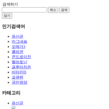
검색하기
취소
검색
닫기
인기검색어
유산균
마그네슘
오메가3
콜라겐
콘드로이친
멜라토닌
글루타치온
비타민D
코큐텐
국민영양
카테고리
유산균