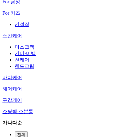
For 남성
For 키즈
키성장
스킨케어
마스크팩
기미·미백
선케어
핸드크림
바디케어
헤어케어
구강케어
쇼핑백·소분통
가나다순
전체