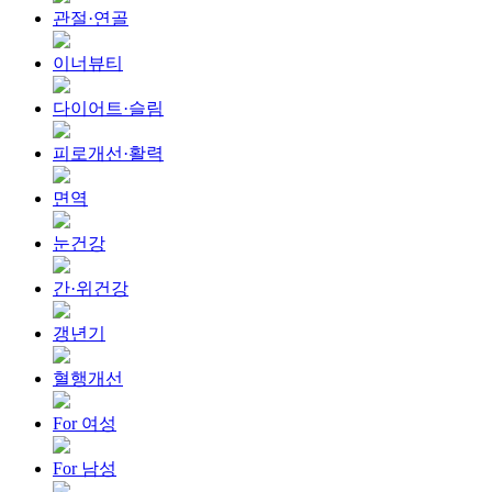
관절·연골
이너뷰티
다이어트·슬림
피로개선·활력
면역
눈건강
간·위건강
갱년기
혈행개선
For 여성
For 남성