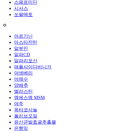
스페르미딘
시서스
쏘팔메토
ㅇ
아르기닌
아스타잔틴
알부민
알파CD
알파리포산
애플사이다비니거
야생베리
야채수
양배추
엘라스틴
엠에스엠 MSM
여주
옥타코사놀
올리브오일
유산균발효굴추출물
은행잎