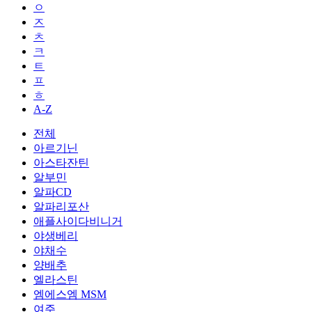
ㅇ
ㅈ
ㅊ
ㅋ
ㅌ
ㅍ
ㅎ
A-Z
전체
아르기닌
아스타잔틴
알부민
알파CD
알파리포산
애플사이다비니거
야생베리
야채수
양배추
엘라스틴
엠에스엠 MSM
여주