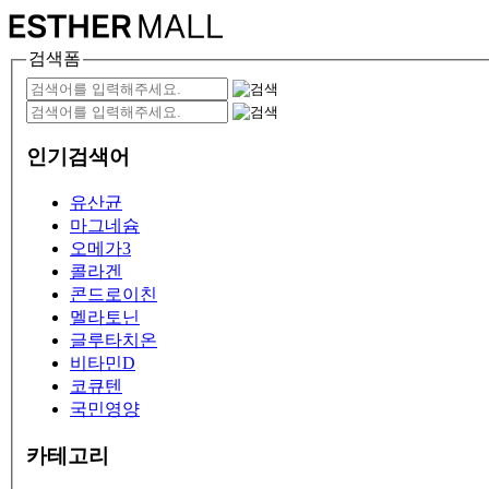
검색폼
인기검색어
유산균
마그네슘
오메가3
콜라겐
콘드로이친
멜라토닌
글루타치온
비타민D
코큐텐
국민영양
카테고리