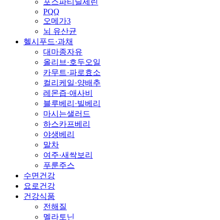
포스파티딜세린
PQQ
오메가3
뇌 유산균
헬시푸드·과채
대마종자유
올리브·호두오일
카무트·파로효소
컬리케일·양배추
레몬즙·애사비
블루베리·빌베리
마시는샐러드
하스카프베리
야생베리
말차
여주·새싹보리
푸룬주스
수면건강
요로건강
건강식품
전해질
멜라토닌