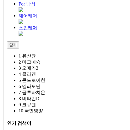
For 남성
헤어케어
스킨케어
닫기
1
유산균
2
마그네슘
3
오메가3
4
콜라겐
5
콘드로이친
6
멜라토닌
7
글루타치온
8
비타민D
9
코큐텐
10
국민영양
인기 검색어