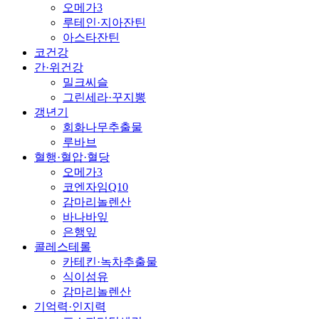
오메가3
루테인·지아잔틴
아스타잔틴
코건강
간·위건강
밀크씨슬
그린세라·꾸지뽕
갱년기
회화나무추출물
루바브
혈행·혈압·혈당
오메가3
코엔자임Q10
감마리놀렌산
바나바잎
은행잎
콜레스테롤
카테킨·녹차추출물
식이섬유
감마리놀렌산
기억력·인지력