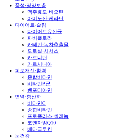
풍성·영양보충
맥주효모·비오틴
아미노산·케라틴
다이어트·슬림
다이어트유산균
파비플로라
카테킨·녹차추출물
모로실·시서스
카르니틴
가르시니아
피로개선·활력
종합비타민
비타민B군
벤포티아민
면역·항산화
비타민C
종합비타민
프로폴리스·셀레늄
코엔자임Q10
베타글루칸
눈건강