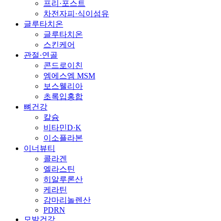
프리·포스트
차전자피·식이섬유
글루타치온
글루타치온
스킨케어
관절·연골
콘드로이친
엠에스엠 MSM
보스웰리아
초록입홍합
뼈건강
칼슘
비타민D·K
이소플라본
이너뷰티
콜라겐
엘라스틴
히알루론산
케라틴
감마리놀렌산
PDRN
모발건강