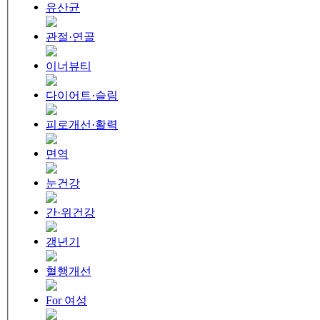
유산균
관절·연골
이너뷰티
다이어트·슬림
피로개선·활력
면역
눈건강
간·위건강
갱년기
혈행개선
For 여성