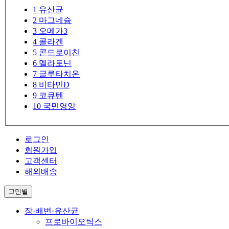
1
유산균
2
마그네슘
3
오메가3
4
콜라겐
5
콘드로이친
6
멜라토닌
7
글루타치온
8
비타민D
9
코큐텐
10
국민영양
로그인
회원가입
고객센터
해외배송
고민별
장·배변·유산균
프로바이오틱스