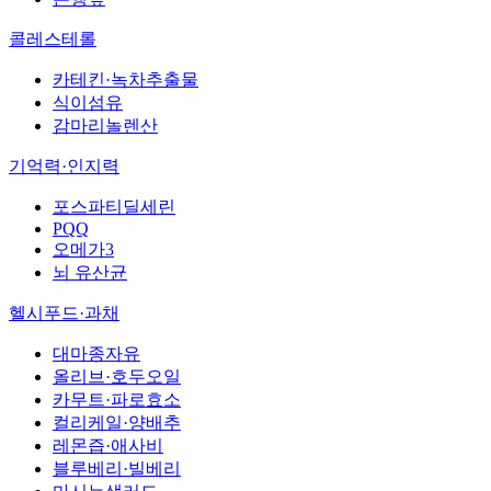
콜레스테롤
카테킨·녹차추출물
식이섬유
감마리놀렌산
기억력·인지력
포스파티딜세린
PQQ
오메가3
뇌 유산균
헬시푸드·과채
대마종자유
올리브·호두오일
카무트·파로효소
컬리케일·양배추
레몬즙·애사비
블루베리·빌베리