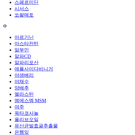
스페르미딘
시서스
쏘팔메토
ㅇ
아르기닌
아스타잔틴
알부민
알파CD
알파리포산
애플사이다비니거
야생베리
야채수
양배추
엘라스틴
엠에스엠 MSM
여주
옥타코사놀
올리브오일
유산균발효굴추출물
은행잎