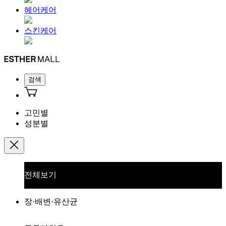
헤어케어
스킨케어
검색
고민별
성분별
전체보기
장·배변·유산균