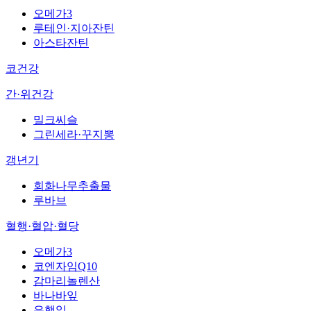
오메가3
루테인·지아잔틴
아스타잔틴
코건강
간·위건강
밀크씨슬
그린세라·꾸지뽕
갱년기
회화나무추출물
루바브
혈행·혈압·혈당
오메가3
코엔자임Q10
감마리놀렌산
바나바잎
은행잎