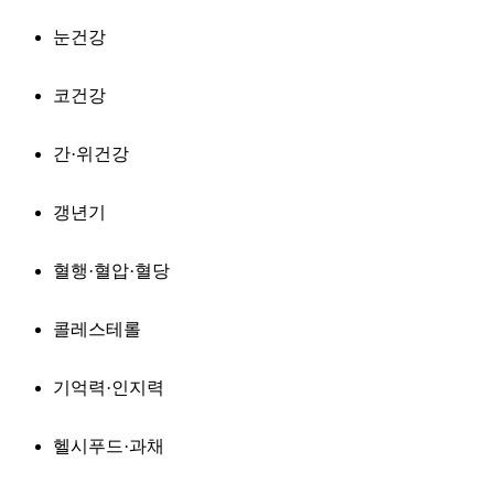
눈건강
코건강
간·위건강
갱년기
혈행·혈압·혈당
콜레스테롤
기억력·인지력
헬시푸드·과채