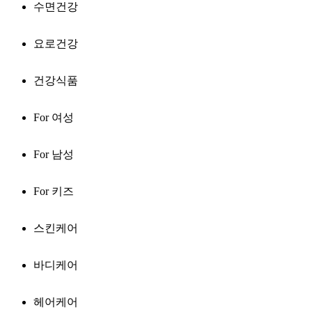
수면건강
요로건강
건강식품
For 여성
For 남성
For 키즈
스킨케어
바디케어
헤어케어