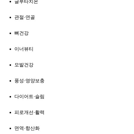
글루타치온
관절·연골
뼈건강
이너뷰티
모발건강
풍성·영양보충
다이어트·슬림
피로개선·활력
면역·항산화