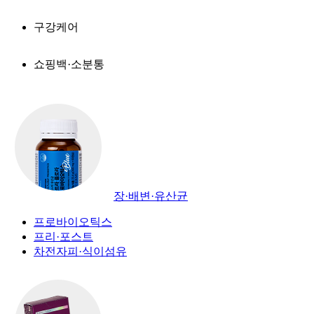
구강케어
쇼핑백·소분통
장·배변·유산균
프로바이오틱스
프리·포스트
차전자피·식이섬유