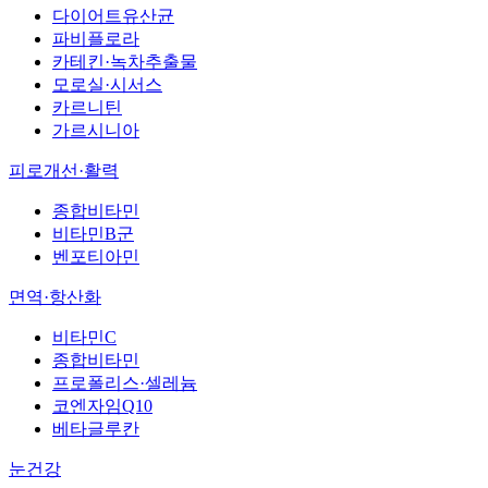
다이어트유산균
파비플로라
카테킨·녹차추출물
모로실·시서스
카르니틴
가르시니아
피로개선·활력
종합비타민
비타민B군
벤포티아민
면역·항산화
비타민C
종합비타민
프로폴리스·셀레늄
코엔자임Q10
베타글루칸
눈건강