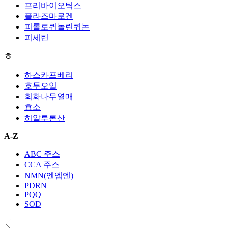
프리바이오틱스
플라즈마로겐
피롤로퀴놀린퀴논
피세틴
ㅎ
하스카프베리
호두오일
회화나무열매
효소
히알루론산
A-Z
ABC 주스
CCA 주스
NMN(엔엠엔)
PDRN
PQQ
SOD