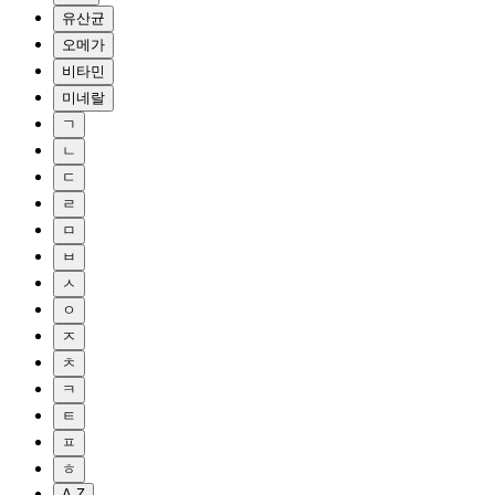
유산균
오메가
비타민
미네랄
ㄱ
ㄴ
ㄷ
ㄹ
ㅁ
ㅂ
ㅅ
ㅇ
ㅈ
ㅊ
ㅋ
ㅌ
ㅍ
ㅎ
A-Z