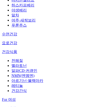
마시는샐러드
하스카프베리
야생베리
말차
여주·새싹보리
푸룬주스
수면건강
요로건강
건강식품
전해질
멜라토닌
알파CD·커큐민
NMN(엔엠엔)
아르기닌·블랙마카
레티놀
건강간식
For 여성