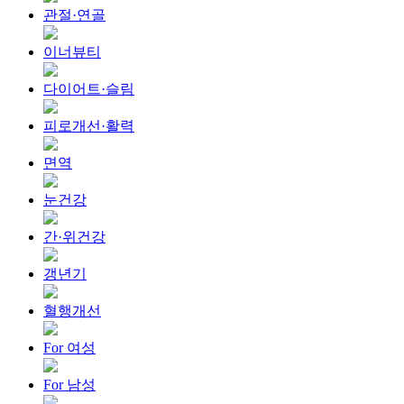
관절·연골
이너뷰티
다이어트·슬림
피로개선·활력
면역
눈건강
간·위건강
갱년기
혈행개선
For 여성
For 남성