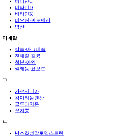
비타민C
비타민D
비타민K
비오틴·판토텐산
엽산
미네랄
칼슘·마그네슘
전해질·칼륨
철분·아연
셀레늄·요오드
ㄱ
가르시니아
감마리놀렌산
글루타치온
꾸지뽕
ㄴ
난소화성말토덱스트린