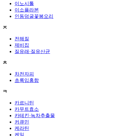
이노시톨
이소플라본
인동덩굴꽃봉오리
ㅈ
전해질
제비집
질유래·질유산균
ㅊ
차전자피
초록입홍합
ㅋ
카르니틴
카무트효소
카테킨·녹차추출물
커큐민
케라틴
케일