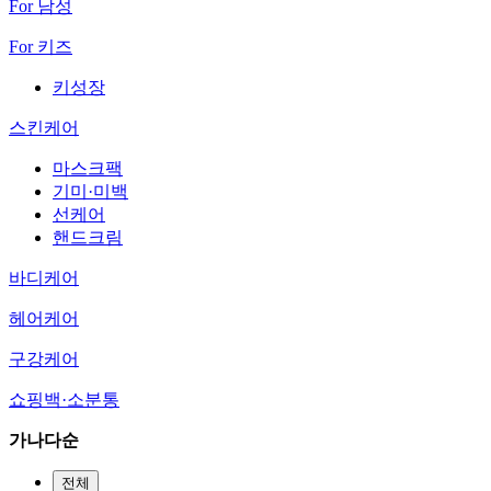
For 남성
For 키즈
키성장
스킨케어
마스크팩
기미·미백
선케어
핸드크림
바디케어
헤어케어
구강케어
쇼핑백·소분통
가나다순
전체