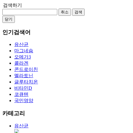
검색하기
취소
검색
닫기
인기검색어
유산균
마그네슘
오메가3
콜라겐
콘드로이친
멜라토닌
글루타치온
비타민D
코큐텐
국민영양
카테고리
유산균