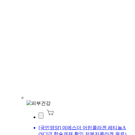
[국민영양] 여에스더 어린콜라겐 레티놀A
(SCI급 학술게재 확인 저분자콜라겐 원료)