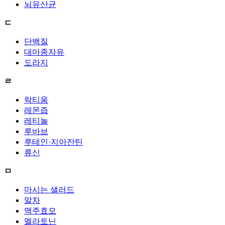
뇌유산균
ㄷ
단백질
대마종자유
도라지
ㄹ
락티움
레몬즙
레티놀
루바브
루테인·지아잔틴
류신
ㅁ
마시는 샐러드
말차
맥주효모
멜라토닌