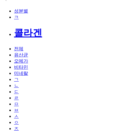
성분별
ㅋ
콜라겐
전체
유산균
오메가
비타민
미네랄
ㄱ
ㄴ
ㄷ
ㄹ
ㅁ
ㅂ
ㅅ
ㅇ
ㅈ