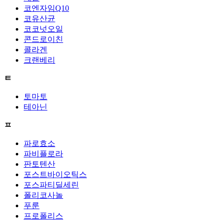
코엔자임Q10
코유산균
코코넛오일
콘드로이친
콜라겐
크랜베리
ㅌ
토마토
테아닌
ㅍ
파로효소
파비플로라
판토텐산
포스트바이오틱스
포스파티딜세린
폴리코사놀
푸룬
프로폴리스