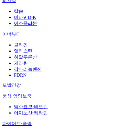
뼈건강
칼슘
비타민D·K
이소플라본
이너뷰티
콜라겐
엘라스틴
히알루론산
케라틴
감마리놀렌산
PDRN
모발건강
풍성·영양보충
맥주효모·비오틴
아미노산·케라틴
다이어트·슬림