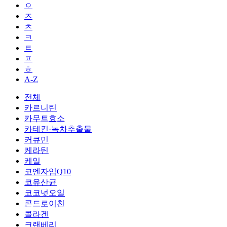
ㅇ
ㅈ
ㅊ
ㅋ
ㅌ
ㅍ
ㅎ
A-Z
전체
카르니틴
카무트효소
카테킨·녹차추출물
커큐민
케라틴
케일
코엔자임Q10
코유산균
코코넛오일
콘드로이친
콜라겐
크랜베리