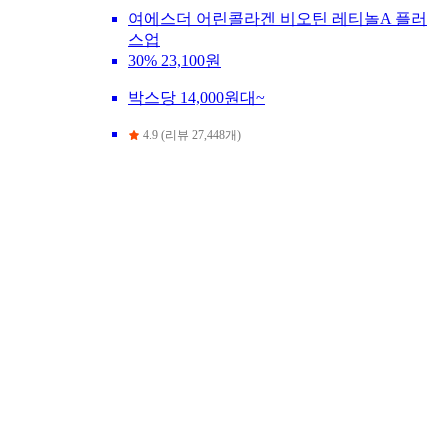
여에스더 어린콜라겐 비오틴 레티놀A 플러
스업
30%
23,100원
박스당 14,000원대~
4.9 (리뷰 27,448개)