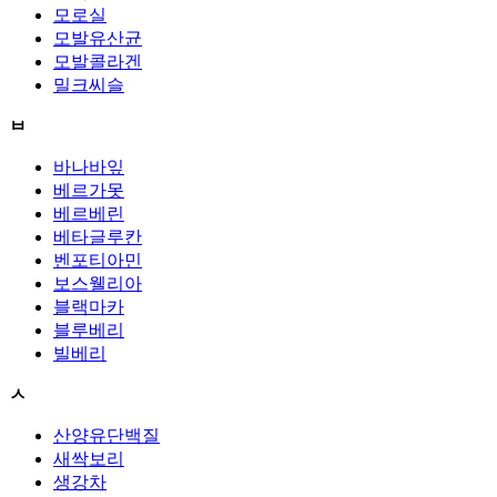
모로실
모발유산균
모발콜라겐
밀크씨슬
ㅂ
바나바잎
베르가못
베르베린
베타글루칸
벤포티아민
보스웰리아
블랙마카
블루베리
빌베리
ㅅ
산양유단백질
새싹보리
생강차