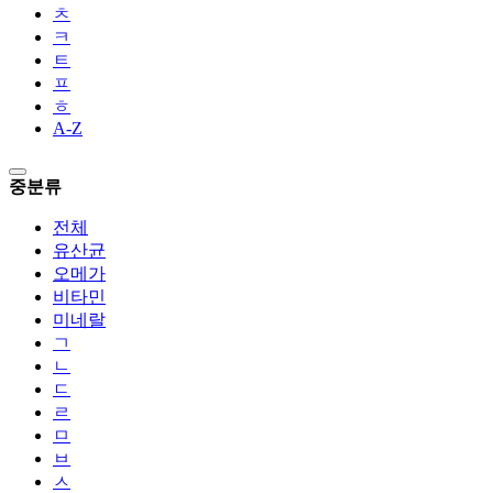
ㅊ
ㅋ
ㅌ
ㅍ
ㅎ
A-Z
중분류
전체
유산균
오메가
비타민
미네랄
ㄱ
ㄴ
ㄷ
ㄹ
ㅁ
ㅂ
ㅅ