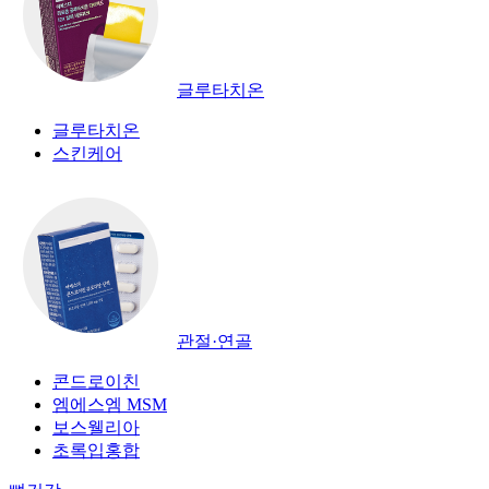
글루타치온
글루타치온
스킨케어
관절·연골
콘드로이친
엠에스엠 MSM
보스웰리아
초록입홍합