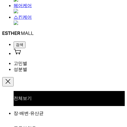
헤어케어
스킨케어
검색
고민별
성분별
전체보기
장·배변·유산균