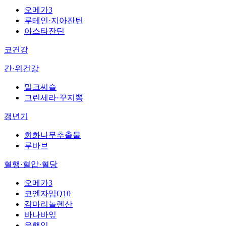
오메가3
루테인·지아잔틴
아스타잔틴
코건강
간·위건강
밀크씨슬
그린세라·꾸지뽕
갱년기
회화나무추출물
루바브
혈행·혈압·혈당
오메가3
코엔자임Q10
감마리놀렌산
바나바잎
은행잎