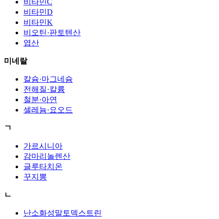
비타민C
비타민D
비타민K
비오틴·판토텐산
엽산
미네랄
칼슘·마그네슘
전해질·칼륨
철분·아연
셀레늄·요오드
ㄱ
가르시니아
감마리놀렌산
글루타치온
꾸지뽕
ㄴ
난소화성말토덱스트린