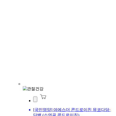
[국민영양] 여에스더 콘드로이친 뮤코다당·
단백 (소연골 콘드로이친)