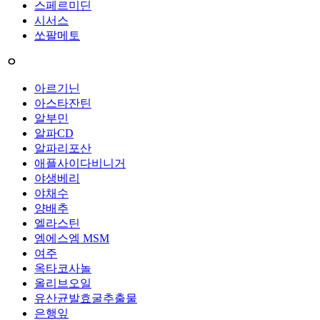
스페르미딘
시서스
쏘팔메토
ㅇ
아르기닌
아스타잔틴
알부민
알파CD
알파리포산
애플사이다비니거
야생베리
야채수
양배추
엘라스틴
엠에스엠 MSM
여주
옥타코사놀
올리브오일
유산균발효굴추출물
은행잎