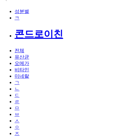
성분별
ㅋ
콘드로이친
전체
유산균
오메가
비타민
미네랄
ㄱ
ㄴ
ㄷ
ㄹ
ㅁ
ㅂ
ㅅ
ㅇ
ㅈ