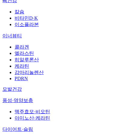
뼈건강
칼슘
비타민D·K
이소플라본
이너뷰티
콜라겐
엘라스틴
히알루론산
케라틴
감마리놀렌산
PDRN
모발건강
풍성·영양보충
맥주효모·비오틴
아미노산·케라틴
다이어트·슬림