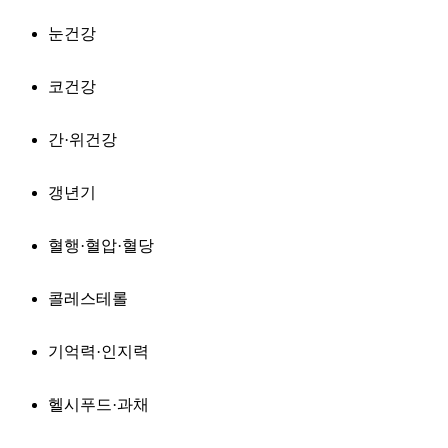
눈건강
코건강
간·위건강
갱년기
혈행·혈압·혈당
콜레스테롤
기억력·인지력
헬시푸드·과채