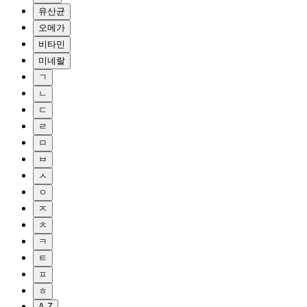
유산균
오메가
비타민
미네랄
ㄱ
ㄴ
ㄷ
ㄹ
ㅁ
ㅂ
ㅅ
ㅇ
ㅈ
ㅊ
ㅋ
ㅌ
ㅍ
ㅎ
A-Z