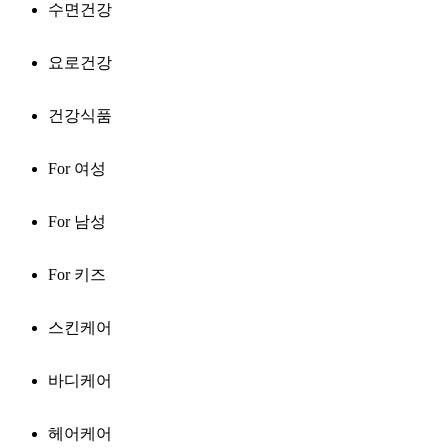
수면건강
요로건강
건강식품
For 여성
For 남성
For 키즈
스킨케어
바디케어
헤어케어