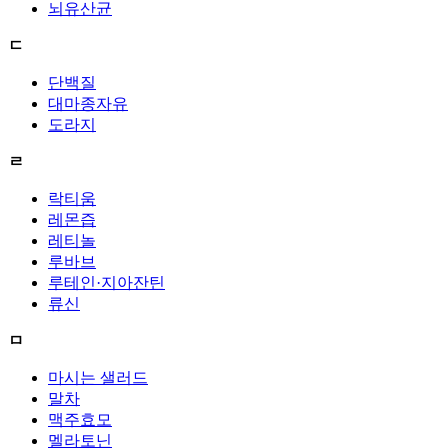
뇌유산균
ㄷ
단백질
대마종자유
도라지
ㄹ
락티움
레몬즙
레티놀
루바브
루테인·지아잔틴
류신
ㅁ
마시는 샐러드
말차
맥주효모
멜라토닌