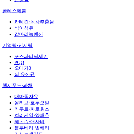
콜레스테롤
카테킨·녹차추출물
식이섬유
감마리놀렌산
기억력·인지력
포스파티딜세린
PQQ
오메가3
뇌 유산균
헬시푸드·과채
대마종자유
올리브·호두오일
카무트·파로효소
컬리케일·양배추
레몬즙·애사비
블루베리·빌베리