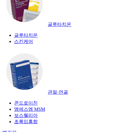
글루타치온
글루타치온
스킨케어
관절·연골
콘드로이친
엠에스엠 MSM
보스웰리아
초록입홍합