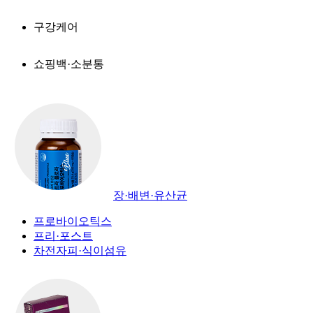
구강케어
쇼핑백·소분통
장·배변·유산균
프로바이오틱스
프리·포스트
차전자피·식이섬유