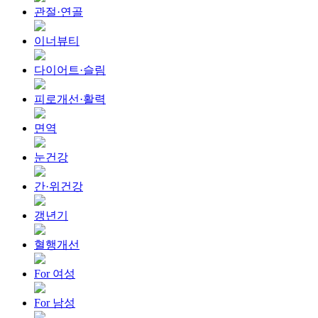
관절·연골
이너뷰티
다이어트·슬림
피로개선·활력
면역
눈건강
간·위건강
갱년기
혈행개선
For 여성
For 남성