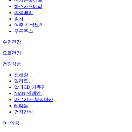
마시는샐러드
하스카프베리
야생베리
말차
여주·새싹보리
푸룬주스
수면건강
요로건강
건강식품
전해질
멜라토닌
알파CD·커큐민
NMN(엔엠엔)
아르기닌·블랙마카
레티놀
건강간식
For 여성