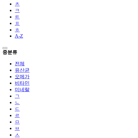
ㅊ
ㅋ
ㅌ
ㅍ
ㅎ
A-Z
중분류
전체
유산균
오메가
비타민
미네랄
ㄱ
ㄴ
ㄷ
ㄹ
ㅁ
ㅂ
ㅅ