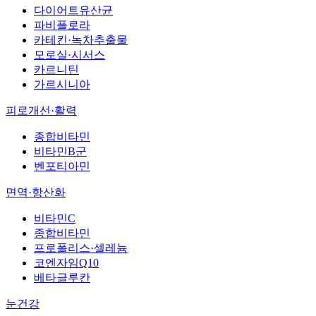
다이어트유산균
파비플로라
카테킨·녹차추출물
모로실·시서스
카르니틴
가르시니아
피로개선·활력
종합비타민
비타민B군
벤포티아민
면역·항산화
비타민C
종합비타민
프로폴리스·셀레늄
코엔자임Q10
베타글루칸
눈건강