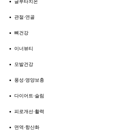
글루타치온
관절·연골
뼈건강
이너뷰티
모발건강
풍성·영양보충
다이어트·슬림
피로개선·활력
면역·항산화