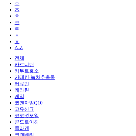
ㅇ
ㅈ
ㅊ
ㅋ
ㅌ
ㅍ
ㅎ
A-Z
전체
카르니틴
카무트효소
카테킨·녹차추출물
커큐민
케라틴
케일
코엔자임Q10
코유산균
코코넛오일
콘드로이친
콜라겐
크랜베리