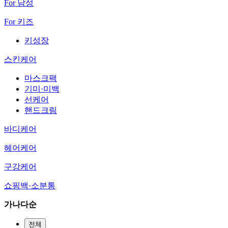
For 남성
For 키즈
키성장
스킨케어
마스크팩
기미·미백
선케어
핸드크림
바디케어
헤어케어
구강케어
쇼핑백·소분통
가나다순
전체