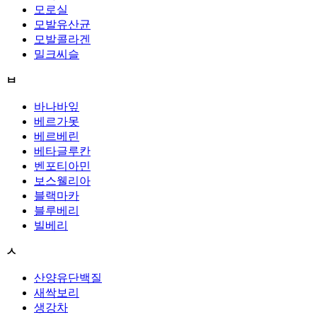
모로실
모발유산균
모발콜라겐
밀크씨슬
ㅂ
바나바잎
베르가못
베르베린
베타글루칸
벤포티아민
보스웰리아
블랙마카
블루베리
빌베리
ㅅ
산양유단백질
새싹보리
생강차