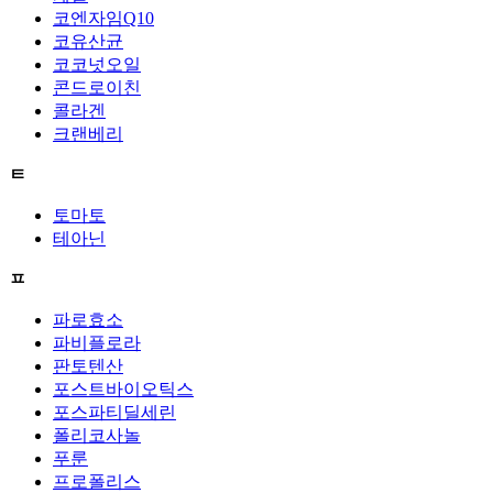
코엔자임Q10
코유산균
코코넛오일
콘드로이친
콜라겐
크랜베리
ㅌ
토마토
테아닌
ㅍ
파로효소
파비플로라
판토텐산
포스트바이오틱스
포스파티딜세린
폴리코사놀
푸룬
프로폴리스