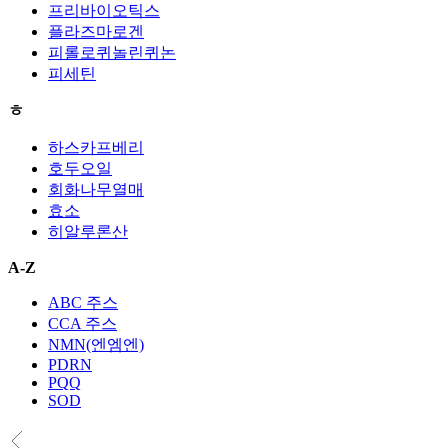
프리바이오틱스
플라즈마로겐
피롤로퀴놀린퀴논
피세틴
ㅎ
하스카프베리
호두오일
회화나무열매
효소
히알루론산
A-Z
ABC 주스
CCA 주스
NMN(엔엠엔)
PDRN
PQQ
SOD