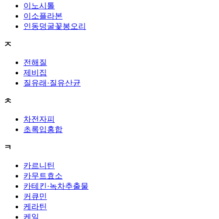
이노시톨
이소플라본
인동덩굴꽃봉오리
ㅈ
전해질
제비집
질유래·질유산균
ㅊ
차전자피
초록입홍합
ㅋ
카르니틴
카무트효소
카테킨·녹차추출물
커큐민
케라틴
케일