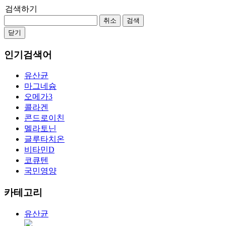
검색하기
취소
검색
닫기
인기검색어
유산균
마그네슘
오메가3
콜라겐
콘드로이친
멜라토닌
글루타치온
비타민D
코큐텐
국민영양
카테고리
유산균