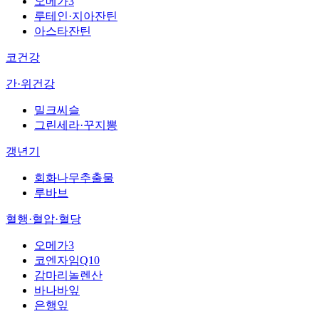
오메가3
루테인·지아잔틴
아스타잔틴
코건강
간·위건강
밀크씨슬
그린세라·꾸지뽕
갱년기
회화나무추출물
루바브
혈행·혈압·혈당
오메가3
코엔자임Q10
감마리놀렌산
바나바잎
은행잎