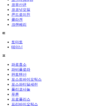
코유산균
코코넛오일
콘드로이친
콜라겐
크랜베리
ㅌ
토마토
테아닌
ㅍ
파로효소
파비플로라
판토텐산
포스트바이오틱스
포스파티딜세린
폴리코사놀
푸룬
프로폴리스
프리바이오틱스