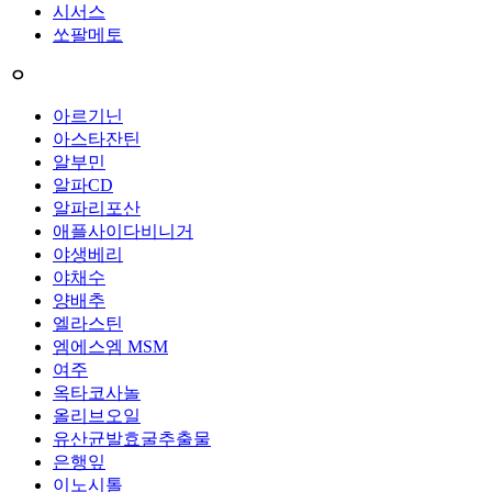
시서스
쏘팔메토
ㅇ
아르기닌
아스타잔틴
알부민
알파CD
알파리포산
애플사이다비니거
야생베리
야채수
양배추
엘라스틴
엠에스엠 MSM
여주
옥타코사놀
올리브오일
유산균발효굴추출물
은행잎
이노시톨