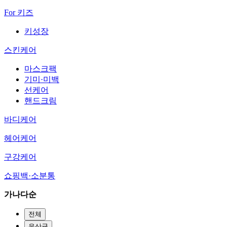
For 키즈
키성장
스킨케어
마스크팩
기미·미백
선케어
핸드크림
바디케어
헤어케어
구강케어
쇼핑백·소분통
가나다순
전체
유산균