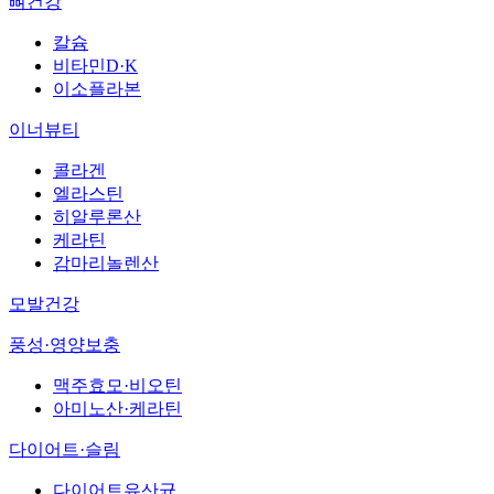
뼈건강
칼슘
비타민D·K
이소플라본
이너뷰티
콜라겐
엘라스틴
히알루론산
케라틴
감마리놀렌산
모발건강
풍성·영양보충
맥주효모·비오틴
아미노산·케라틴
다이어트·슬림
다이어트유산균