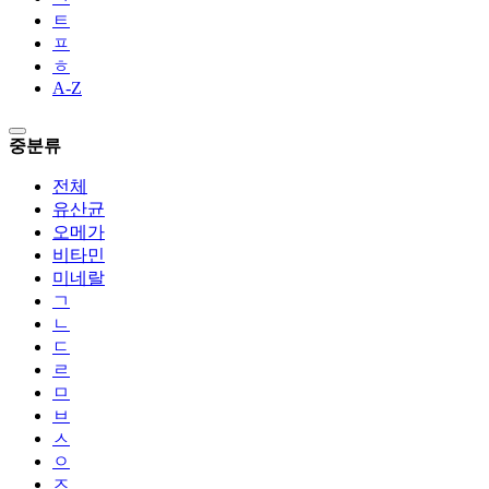
ㅌ
ㅍ
ㅎ
A-Z
중분류
전체
유산균
오메가
비타민
미네랄
ㄱ
ㄴ
ㄷ
ㄹ
ㅁ
ㅂ
ㅅ
ㅇ
ㅈ