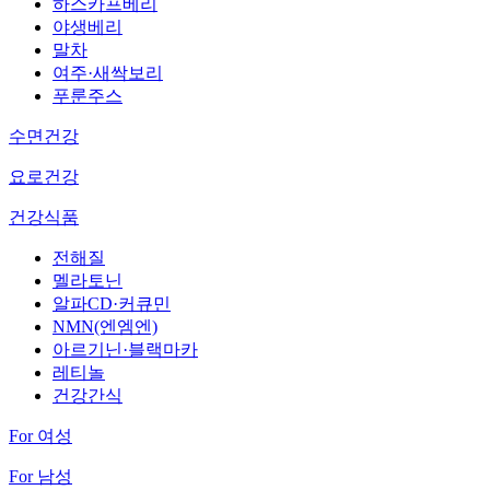
하스카프베리
야생베리
말차
여주·새싹보리
푸룬주스
수면건강
요로건강
건강식품
전해질
멜라토닌
알파CD·커큐민
NMN(엔엠엔)
아르기닌·블랙마카
레티놀
건강간식
For 여성
For 남성