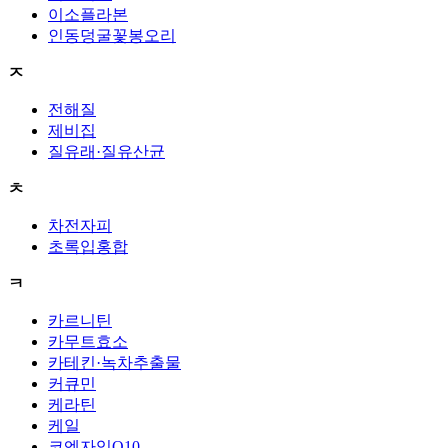
이소플라본
인동덩굴꽃봉오리
ㅈ
전해질
제비집
질유래·질유산균
ㅊ
차전자피
초록입홍합
ㅋ
카르니틴
카무트효소
카테킨·녹차추출물
커큐민
케라틴
케일
코엔자임Q10