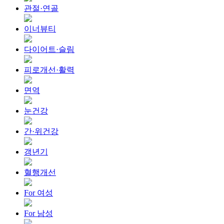
관절·연골
이너뷰티
다이어트·슬림
피로개선·활력
면역
눈건강
간·위건강
갱년기
혈행개선
For 여성
For 남성