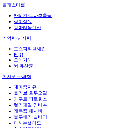
콜레스테롤
카테킨·녹차추출물
식이섬유
감마리놀렌산
기억력·인지력
포스파티딜세린
PQQ
오메가3
뇌 유산균
헬시푸드·과채
대마종자유
올리브·호두오일
카무트·파로효소
컬리케일·양배추
레몬즙·애사비
블루베리·빌베리
마시는샐러드