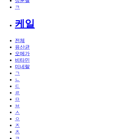
성분별
ㅋ
케일
전체
유산균
오메가
비타민
미네랄
ㄱ
ㄴ
ㄷ
ㄹ
ㅁ
ㅂ
ㅅ
ㅇ
ㅈ
ㅊ
ㅋ