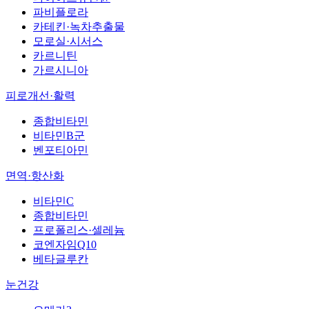
파비플로라
카테킨·녹차추출물
모로실·시서스
카르니틴
가르시니아
피로개선·활력
종합비타민
비타민B군
벤포티아민
면역·항산화
비타민C
종합비타민
프로폴리스·셀레늄
코엔자임Q10
베타글루칸
눈건강