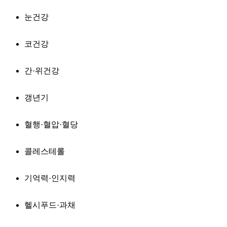
눈건강
코건강
간·위건강
갱년기
혈행·혈압·혈당
콜레스테롤
기억력·인지력
헬시푸드·과채