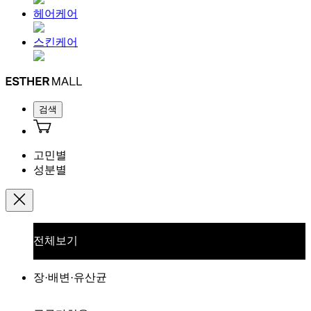
헤어케어
스킨케어
검색
고민별
성분별
전체보기
장·배변·유산균