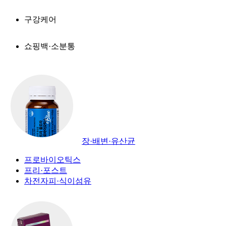
구강케어
쇼핑백·소분통
장·배변·유산균
프로바이오틱스
프리·포스트
차전자피·식이섬유