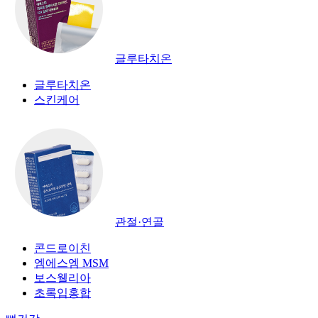
글루타치온
글루타치온
스킨케어
관절·연골
콘드로이친
엠에스엠 MSM
보스웰리아
초록입홍합