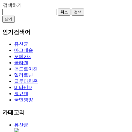
검색하기
취소
검색
닫기
인기검색어
유산균
마그네슘
오메가3
콜라겐
콘드로이친
멜라토닌
글루타치온
비타민D
코큐텐
국민영양
카테고리
유산균