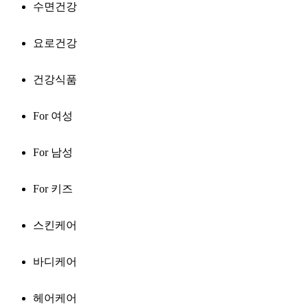
수면건강
요로건강
건강식품
For 여성
For 남성
For 키즈
스킨케어
바디케어
헤어케어