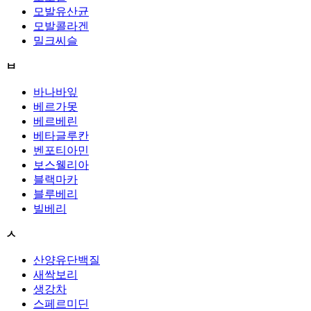
모발유산균
모발콜라겐
밀크씨슬
ㅂ
바나바잎
베르가못
베르베린
베타글루칸
벤포티아민
보스웰리아
블랙마카
블루베리
빌베리
ㅅ
산양유단백질
새싹보리
생강차
스페르미딘