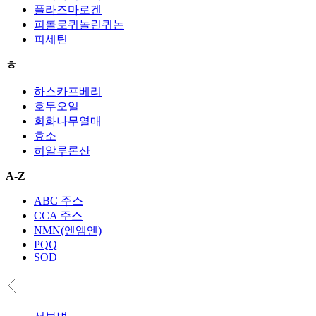
플라즈마로겐
피롤로퀴놀린퀴논
피세틴
ㅎ
하스카프베리
호두오일
회화나무열매
효소
히알루론산
A-Z
ABC 주스
CCA 주스
NMN(엔엠엔)
PQQ
SOD