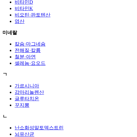
비타민D
비타민K
비오틴·판토텐산
엽산
미네랄
칼슘·마그네슘
전해질·칼륨
철분·아연
셀레늄·요오드
ㄱ
가르시니아
감마리놀렌산
글루타치온
꾸지뽕
ㄴ
난소화성말토덱스트린
뇌유산균