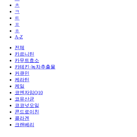
ㅊ
ㅋ
ㅌ
ㅍ
ㅎ
A-Z
전체
카르니틴
카무트효소
카테킨·녹차추출물
커큐민
케라틴
케일
코엔자임Q10
코유산균
코코넛오일
콘드로이친
콜라겐
크랜베리