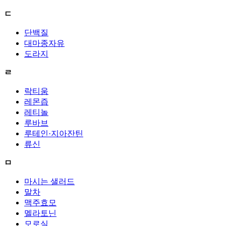
ㄷ
단백질
대마종자유
도라지
ㄹ
락티움
레몬즙
레티놀
루바브
루테인·지아잔틴
류신
ㅁ
마시는 샐러드
말차
맥주효모
멜라토닌
모로실