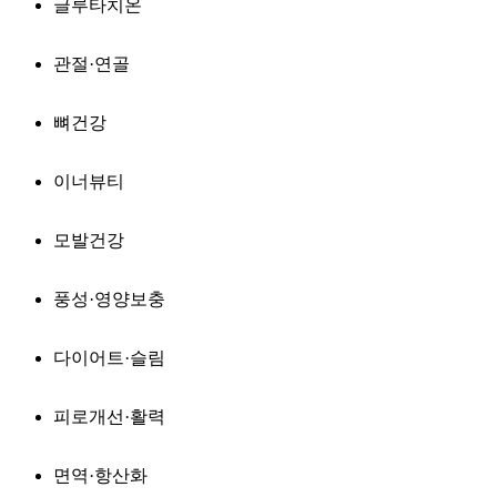
글루타치온
관절·연골
뼈건강
이너뷰티
모발건강
풍성·영양보충
다이어트·슬림
피로개선·활력
면역·항산화