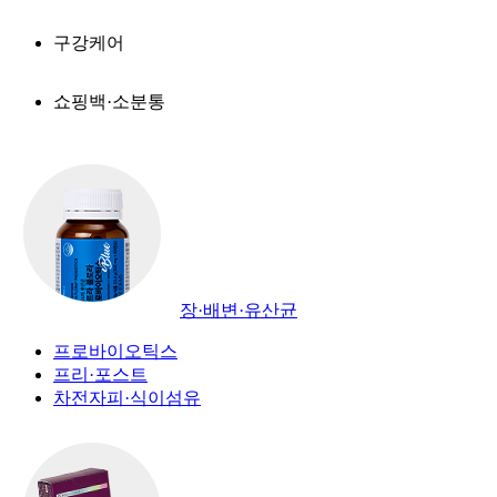
구강케어
쇼핑백·소분통
장·배변·유산균
프로바이오틱스
프리·포스트
차전자피·식이섬유