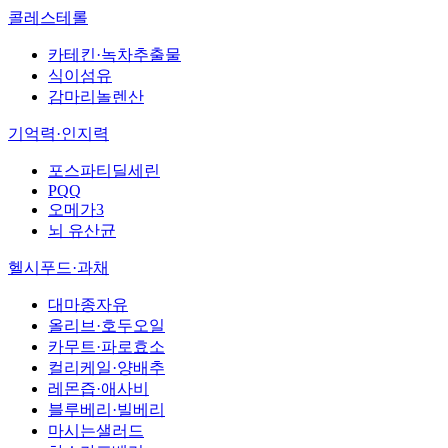
콜레스테롤
카테킨·녹차추출물
식이섬유
감마리놀렌산
기억력·인지력
포스파티딜세린
PQQ
오메가3
뇌 유산균
헬시푸드·과채
대마종자유
올리브·호두오일
카무트·파로효소
컬리케일·양배추
레몬즙·애사비
블루베리·빌베리
마시는샐러드