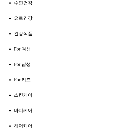
수면건강
요로건강
건강식품
For 여성
For 남성
For 키즈
스킨케어
바디케어
헤어케어