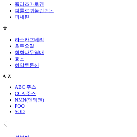
플라즈마로겐
피롤로퀴놀린퀴논
피세틴
ㅎ
하스카프베리
호두오일
회화나무열매
효소
히알루론산
A-Z
ABC 주스
CCA 주스
NMN(엔엠엔)
PQQ
SOD