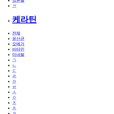
성분별
ㅋ
케라틴
전체
유산균
오메가
비타민
미네랄
ㄱ
ㄴ
ㄷ
ㄹ
ㅁ
ㅂ
ㅅ
ㅇ
ㅈ
ㅊ
ㅋ