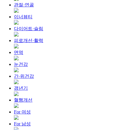
관절·연골
이너뷰티
다이어트·슬림
피로개선·활력
면역
눈건강
간·위건강
갱년기
혈행개선
For 여성
For 남성