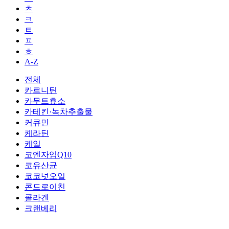
ㅊ
ㅋ
ㅌ
ㅍ
ㅎ
A-Z
전체
카르니틴
카무트효소
카테킨·녹차추출물
커큐민
케라틴
케일
코엔자임Q10
코유산균
코코넛오일
콘드로이친
콜라겐
크랜베리