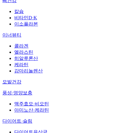
뼈건강
칼슘
비타민D·K
이소플라본
이너뷰티
콜라겐
엘라스틴
히알루론산
케라틴
감마리놀렌산
모발건강
풍성·영양보충
맥주효모·비오틴
아미노산·케라틴
다이어트·슬림
다이어트유산균