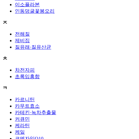
이소플라본
인동덩굴꽃봉오리
ㅈ
전해질
제비집
질유래·질유산균
ㅊ
차전자피
초록입홍합
ㅋ
카르니틴
카무트효소
카테킨·녹차추출물
커큐민
케라틴
케일
코엔자임Q10