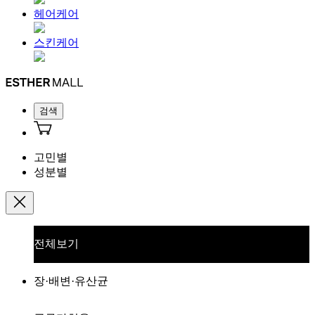
헤어케어
스킨케어
검색
고민별
성분별
전체보기
장·배변·유산균