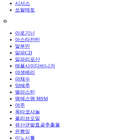
시서스
쏘팔메토
ㅇ
아르기닌
아스타잔틴
알부민
알파CD
알파리포산
애플사이다비니거
야생베리
야채수
양배추
엘라스틴
엠에스엠 MSM
여주
옥타코사놀
올리브오일
유산균발효굴추출물
은행잎
이노시톨