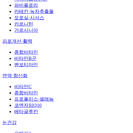
파비플로라
카테킨·녹차추출물
모로실·시서스
카르니틴
가르시니아
피로개선·활력
종합비타민
비타민B군
벤포티아민
면역·항산화
비타민C
종합비타민
프로폴리스·셀레늄
코엔자임Q10
베타글루칸
눈건강