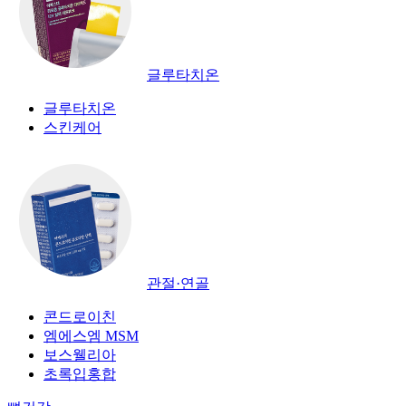
글루타치온
글루타치온
스킨케어
관절·연골
콘드로이친
엠에스엠 MSM
보스웰리아
초록입홍합