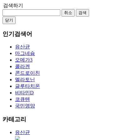
검색하기
취소
검색
닫기
인기검색어
유산균
마그네슘
오메가3
콜라겐
콘드로이친
멜라토닌
글루타치온
비타민D
코큐텐
국민영양
카테고리
유산균