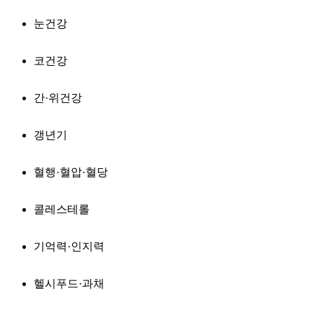
눈건강
코건강
간·위건강
갱년기
혈행·혈압·혈당
콜레스테롤
기억력·인지력
헬시푸드·과채