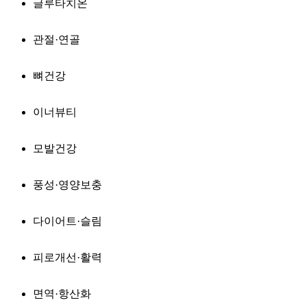
글루타치온
관절·연골
뼈건강
이너뷰티
모발건강
풍성·영양보충
다이어트·슬림
피로개선·활력
면역·항산화