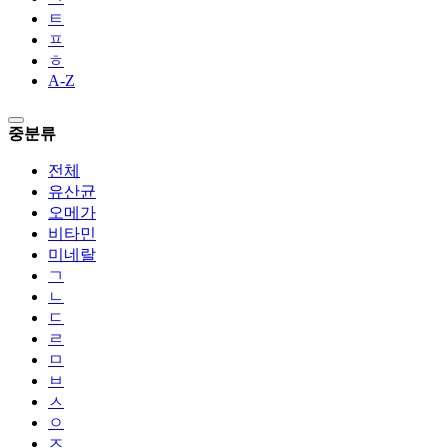
ㅌ
ㅍ
ㅎ
A-Z
중분류
전체
유산균
오메가
비타민
미네랄
ㄱ
ㄴ
ㄷ
ㄹ
ㅁ
ㅂ
ㅅ
ㅇ
ㅈ