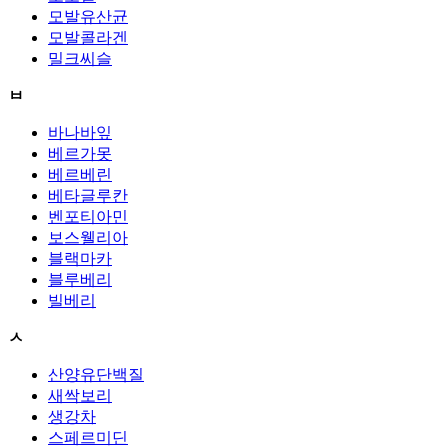
모발유산균
모발콜라겐
밀크씨슬
ㅂ
바나바잎
베르가못
베르베린
베타글루칸
벤포티아민
보스웰리아
블랙마카
블루베리
빌베리
ㅅ
산양유단백질
새싹보리
생강차
스페르미딘