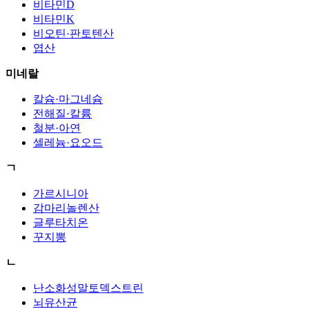
비타민D
비타민K
비오틴·판토텐산
엽산
미네랄
칼슘·마그네슘
전해질·칼륨
철분·아연
셀레늄·요오드
ㄱ
가르시니아
감마리놀렌산
글루타치온
꾸지뽕
ㄴ
난소화성말토덱스트린
뇌유산균