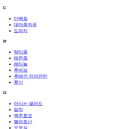
ㄷ
단백질
대마종자유
도라지
ㄹ
락티움
레몬즙
레티놀
루바브
루테인·지아잔틴
류신
ㅁ
마시는 샐러드
말차
맥주효모
멜라토닌
모로실