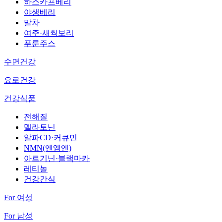
하스카프베리
야생베리
말차
여주·새싹보리
푸룬주스
수면건강
요로건강
건강식품
전해질
멜라토닌
알파CD·커큐민
NMN(엔엠엔)
아르기닌·블랙마카
레티놀
건강간식
For 여성
For 남성