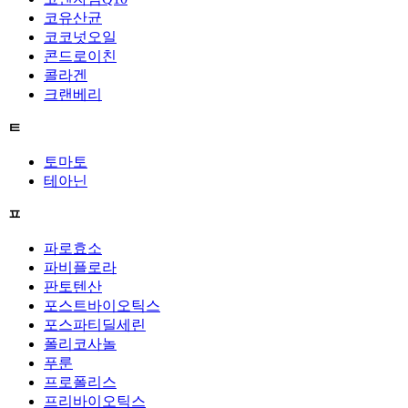
코유산균
코코넛오일
콘드로이친
콜라겐
크랜베리
ㅌ
토마토
테아닌
ㅍ
파로효소
파비플로라
판토텐산
포스트바이오틱스
포스파티딜세린
폴리코사놀
푸룬
프로폴리스
프리바이오틱스