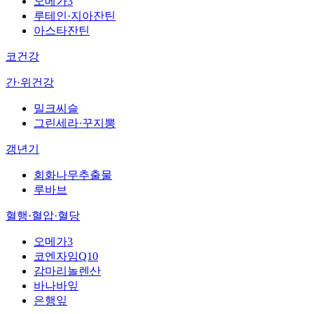
오메가3
루테인·지아잔틴
아스타잔틴
코건강
간·위건강
밀크씨슬
그린세라·꾸지뽕
갱년기
회화나무추출물
루바브
혈행·혈압·혈당
오메가3
코엔자임Q10
감마리놀렌산
바나바잎
은행잎