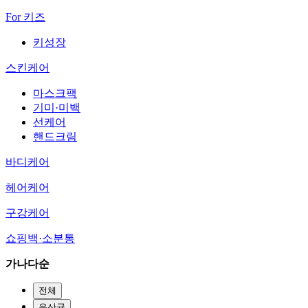
For 키즈
키성장
스킨케어
마스크팩
기미·미백
선케어
핸드크림
바디케어
헤어케어
구강케어
쇼핑백·소분통
가나다순
전체
유산균