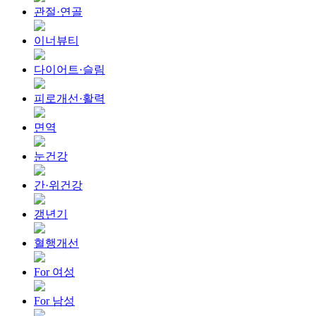
관절·연골
이너뷰티
다이어트·슬림
피로개선·활력
면역
눈건강
간·위건강
갱년기
혈행개선
For 여성
For 남성