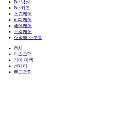
For 남성
For 키즈
스킨케어
바디케어
헤어케어
구강케어
쇼핑백·소분통
전체
마스크팩
기미·미백
선케어
핸드크림