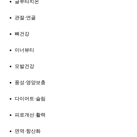
글루타치온
관절·연골
뼈건강
이너뷰티
모발건강
풍성·영양보충
다이어트·슬림
피로개선·활력
면역·항산화