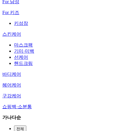
For 남성
For 키즈
키성장
스킨케어
마스크팩
기미·미백
선케어
핸드크림
바디케어
헤어케어
구강케어
쇼핑백·소분통
가나다순
전체