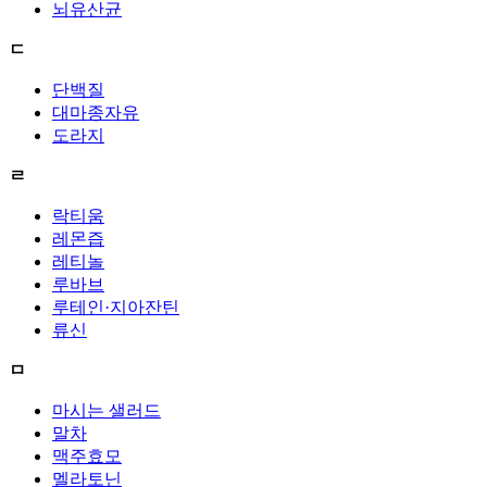
뇌유산균
ㄷ
단백질
대마종자유
도라지
ㄹ
락티움
레몬즙
레티놀
루바브
루테인·지아잔틴
류신
ㅁ
마시는 샐러드
말차
맥주효모
멜라토닌