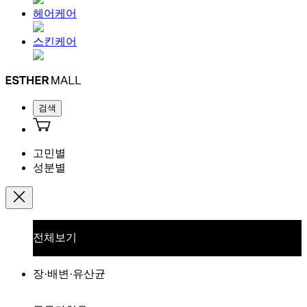
헤어케어
스킨케어
검색
고민별
성분별
전체보기
장·배변·유산균