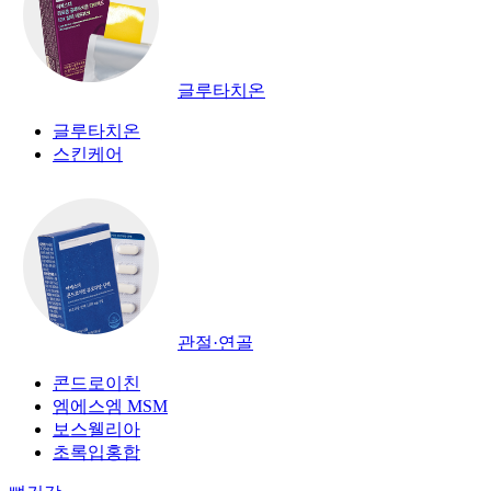
글루타치온
글루타치온
스킨케어
관절·연골
콘드로이친
엠에스엠 MSM
보스웰리아
초록입홍합