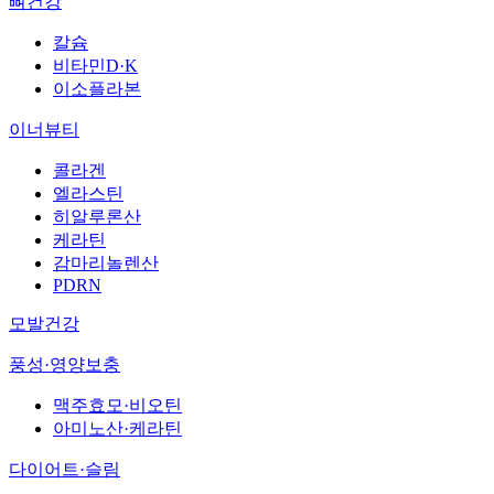
뼈건강
칼슘
비타민D·K
이소플라본
이너뷰티
콜라겐
엘라스틴
히알루론산
케라틴
감마리놀렌산
PDRN
모발건강
풍성·영양보충
맥주효모·비오틴
아미노산·케라틴
다이어트·슬림