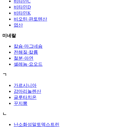
비타민C
비타민D
비타민K
비오틴·판토텐산
엽산
미네랄
칼슘·마그네슘
전해질·칼륨
철분·아연
셀레늄·요오드
ㄱ
가르시니아
감마리놀렌산
글루타치온
꾸지뽕
ㄴ
난소화성말토덱스트린