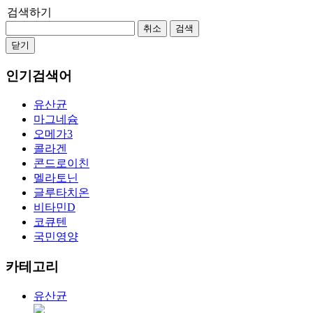
검색하기
취소
검색
닫기
인기검색어
유산균
마그네슘
오메가3
콜라겐
콘드로이친
멜라토닌
글루타치온
비타민D
코큐텐
국민영양
카테고리
유산균