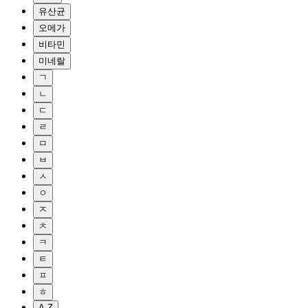
유산균
오메가
비타민
미네랄
ㄱ
ㄴ
ㄷ
ㄹ
ㅁ
ㅂ
ㅅ
ㅇ
ㅈ
ㅊ
ㅋ
ㅌ
ㅍ
ㅎ
A-Z