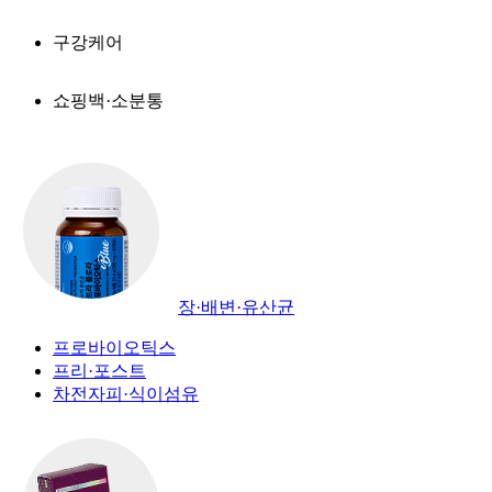
구강케어
쇼핑백·소분통
장·배변·유산균
프로바이오틱스
프리·포스트
차전자피·식이섬유