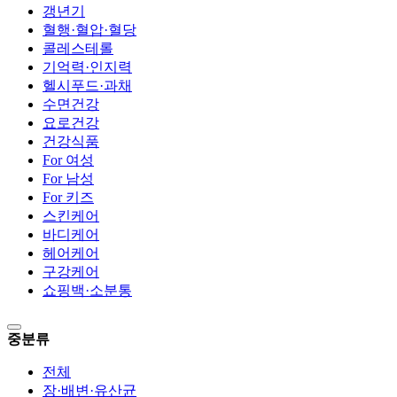
갱년기
혈행·혈압·혈당
콜레스테롤
기억력·인지력
헬시푸드·과채
수면건강
요로건강
건강식품
For 여성
For 남성
For 키즈
스킨케어
바디케어
헤어케어
구강케어
쇼핑백·소분통
중분류
전체
장·배변·유산균