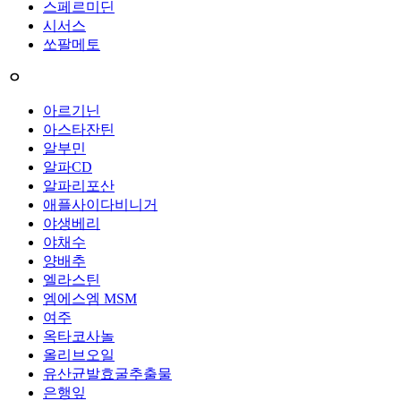
스페르미딘
시서스
쏘팔메토
ㅇ
아르기닌
아스타잔틴
알부민
알파CD
알파리포산
애플사이다비니거
야생베리
야채수
양배추
엘라스틴
엠에스엠 MSM
여주
옥타코사놀
올리브오일
유산균발효굴추출물
은행잎