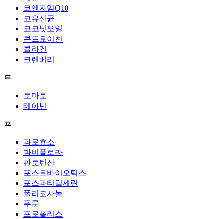
코엔자임Q10
코유산균
코코넛오일
콘드로이친
콜라겐
크랜베리
ㅌ
토마토
테아닌
ㅍ
파로효소
파비플로라
판토텐산
포스트바이오틱스
포스파티딜세린
폴리코사놀
푸룬
프로폴리스