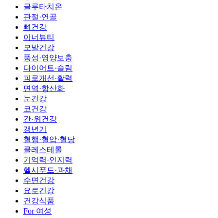
글루타치온
관절·연골
뼈건강
이너뷰티
모발건강
풍성·영양보충
다이어트·슬림
피로개선·활력
면역·항산화
눈건강
코건강
간·위건강
갱년기
혈행·혈압·혈당
콜레스테롤
기억력·인지력
헬시푸드·과채
수면건강
요로건강
건강식품
For 여성