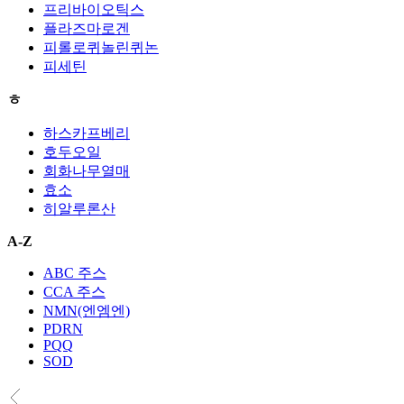
프리바이오틱스
플라즈마로겐
피롤로퀴놀린퀴논
피세틴
ㅎ
하스카프베리
호두오일
회화나무열매
효소
히알루론산
A-Z
ABC 주스
CCA 주스
NMN(엔엠엔)
PDRN
PQQ
SOD