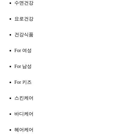
수면건강
요로건강
건강식품
For 여성
For 남성
For 키즈
스킨케어
바디케어
헤어케어