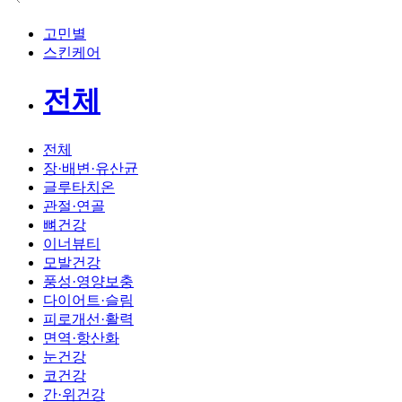
고민별
스킨케어
전체
전체
장·배변·유산균
글루타치온
관절·연골
뼈건강
이너뷰티
모발건강
풍성·영양보충
다이어트·슬림
피로개선·활력
면역·항산화
눈건강
코건강
간·위건강