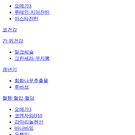
오메가3
루테인·지아잔틴
아스타잔틴
코건강
간·위건강
밀크씨슬
그린세라·꾸지뽕
갱년기
회화나무추출물
루바브
혈행·혈압·혈당
오메가3
코엔자임Q10
감마리놀렌산
바나바잎
은행잎