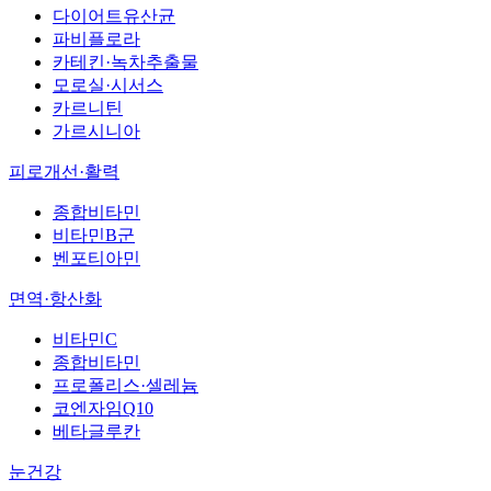
다이어트유산균
파비플로라
카테킨·녹차추출물
모로실·시서스
카르니틴
가르시니아
피로개선·활력
종합비타민
비타민B군
벤포티아민
면역·항산화
비타민C
종합비타민
프로폴리스·셀레늄
코엔자임Q10
베타글루칸
눈건강