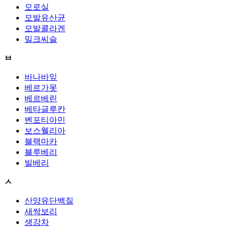
모로실
모발유산균
모발콜라겐
밀크씨슬
ㅂ
바나바잎
베르가못
베르베린
베타글루칸
벤포티아민
보스웰리아
블랙마카
블루베리
빌베리
ㅅ
산양유단백질
새싹보리
생강차