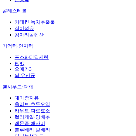
콜레스테롤
카테킨·녹차추출물
식이섬유
감마리놀렌산
기억력·인지력
포스파티딜세린
PQQ
오메가3
뇌 유산균
헬시푸드·과채
대마종자유
올리브·호두오일
카무트·파로효소
컬리케일·양배추
레몬즙·애사비
블루베리·빌베리