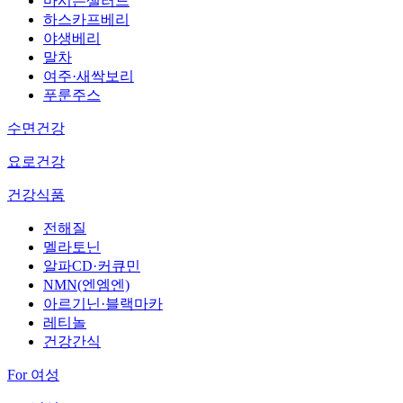
마시는샐러드
하스카프베리
야생베리
말차
여주·새싹보리
푸룬주스
수면건강
요로건강
건강식품
전해질
멜라토닌
알파CD·커큐민
NMN(엔엠엔)
아르기닌·블랙마카
레티놀
건강간식
For 여성