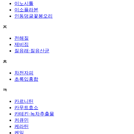
이노시톨
이소플라본
인동덩굴꽃봉오리
ㅈ
전해질
제비집
질유래·질유산균
ㅊ
차전자피
초록입홍합
ㅋ
카르니틴
카무트효소
카테킨·녹차추출물
커큐민
케라틴
케일