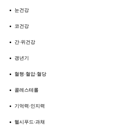
눈건강
코건강
간·위건강
갱년기
혈행·혈압·혈당
콜레스테롤
기억력·인지력
헬시푸드·과채