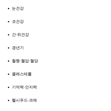
눈건강
코건강
간·위건강
갱년기
혈행·혈압·혈당
콜레스테롤
기억력·인지력
헬시푸드·과채