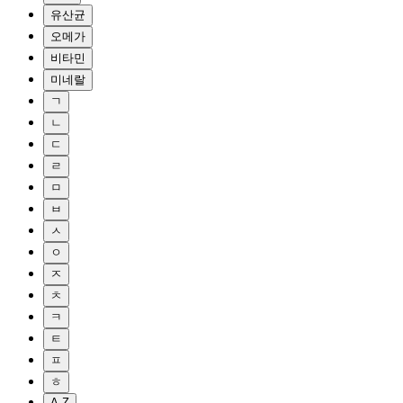
유산균
오메가
비타민
미네랄
ㄱ
ㄴ
ㄷ
ㄹ
ㅁ
ㅂ
ㅅ
ㅇ
ㅈ
ㅊ
ㅋ
ㅌ
ㅍ
ㅎ
A-Z