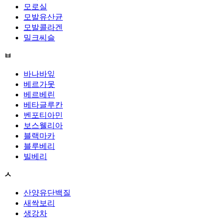
모로실
모발유산균
모발콜라겐
밀크씨슬
ㅂ
바나바잎
베르가못
베르베린
베타글루칸
벤포티아민
보스웰리아
블랙마카
블루베리
빌베리
ㅅ
산양유단백질
새싹보리
생강차