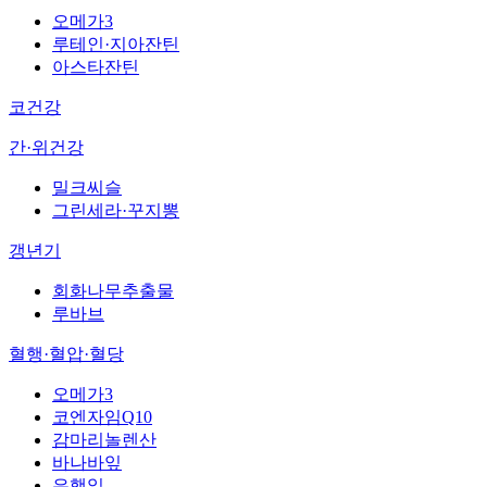
오메가3
루테인·지아잔틴
아스타잔틴
코건강
간·위건강
밀크씨슬
그린세라·꾸지뽕
갱년기
회화나무추출물
루바브
혈행·혈압·혈당
오메가3
코엔자임Q10
감마리놀렌산
바나바잎
은행잎