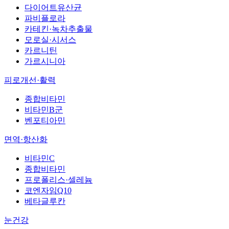
다이어트유산균
파비플로라
카테킨·녹차추출물
모로실·시서스
카르니틴
가르시니아
피로개선·활력
종합비타민
비타민B군
벤포티아민
면역·항산화
비타민C
종합비타민
프로폴리스·셀레늄
코엔자임Q10
베타글루칸
눈건강