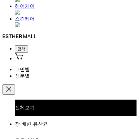
헤어케어
스킨케어
검색
고민별
성분별
전체보기
장·배변·유산균