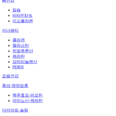
뼈건강
칼슘
비타민D·K
이소플라본
이너뷰티
콜라겐
엘라스틴
히알루론산
케라틴
감마리놀렌산
PDRN
모발건강
풍성·영양보충
맥주효모·비오틴
아미노산·케라틴
다이어트·슬림