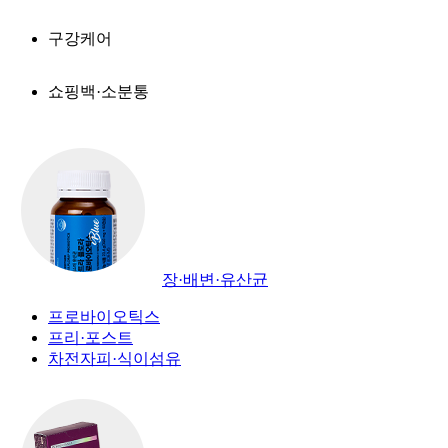
구강케어
쇼핑백·소분통
장·배변·유산균
프로바이오틱스
프리·포스트
차전자피·식이섬유