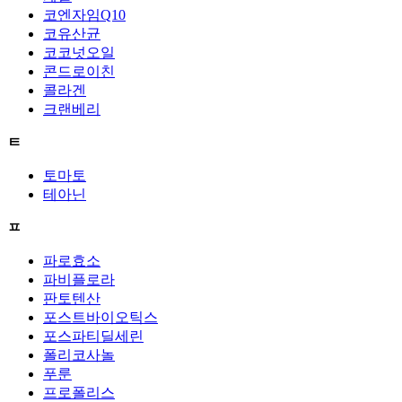
코엔자임Q10
코유산균
코코넛오일
콘드로이친
콜라겐
크랜베리
ㅌ
토마토
테아닌
ㅍ
파로효소
파비플로라
판토텐산
포스트바이오틱스
포스파티딜세린
폴리코사놀
푸룬
프로폴리스