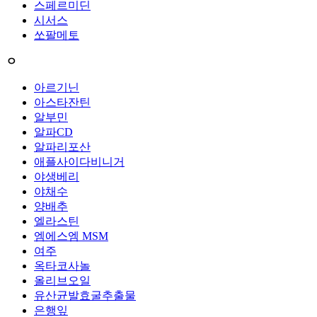
스페르미딘
시서스
쏘팔메토
ㅇ
아르기닌
아스타잔틴
알부민
알파CD
알파리포산
애플사이다비니거
야생베리
야채수
양배추
엘라스틴
엠에스엠 MSM
여주
옥타코사놀
올리브오일
유산균발효굴추출물
은행잎