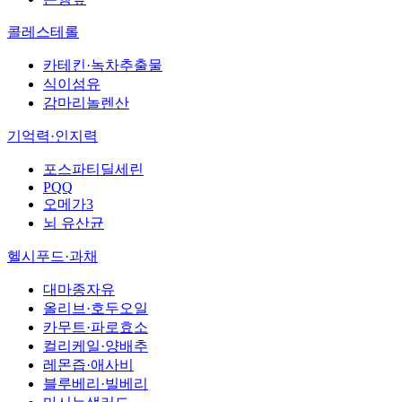
콜레스테롤
카테킨·녹차추출물
식이섬유
감마리놀렌산
기억력·인지력
포스파티딜세린
PQQ
오메가3
뇌 유산균
헬시푸드·과채
대마종자유
올리브·호두오일
카무트·파로효소
컬리케일·양배추
레몬즙·애사비
블루베리·빌베리