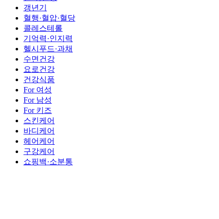
갱년기
혈행·혈압·혈당
콜레스테롤
기억력·인지력
헬시푸드·과채
수면건강
요로건강
건강식품
For 여성
For 남성
For 키즈
스킨케어
바디케어
헤어케어
구강케어
쇼핑백·소분통