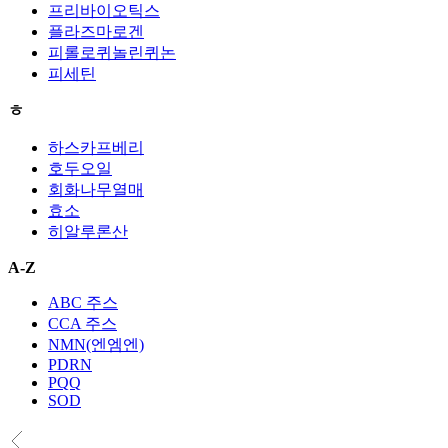
프리바이오틱스
플라즈마로겐
피롤로퀴놀린퀴논
피세틴
ㅎ
하스카프베리
호두오일
회화나무열매
효소
히알루론산
A-Z
ABC 주스
CCA 주스
NMN(엔엠엔)
PDRN
PQQ
SOD