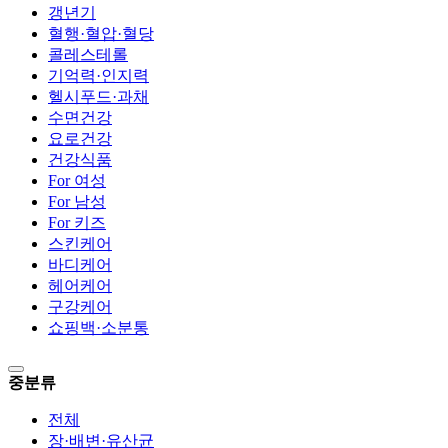
갱년기
혈행·혈압·혈당
콜레스테롤
기억력·인지력
헬시푸드·과채
수면건강
요로건강
건강식품
For 여성
For 남성
For 키즈
스킨케어
바디케어
헤어케어
구강케어
쇼핑백·소분통
중분류
전체
장·배변·유산균