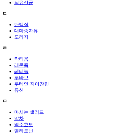
뇌유산균
ㄷ
단백질
대마종자유
도라지
ㄹ
락티움
레몬즙
레티놀
루바브
루테인·지아잔틴
류신
ㅁ
마시는 샐러드
말차
맥주효모
멜라토닌