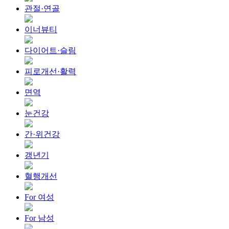
관절·연골
이너뷰티
다이어트·슬림
피로개선·활력
면역
눈건강
간·위건강
갱년기
혈행개선
For 여성
For 남성