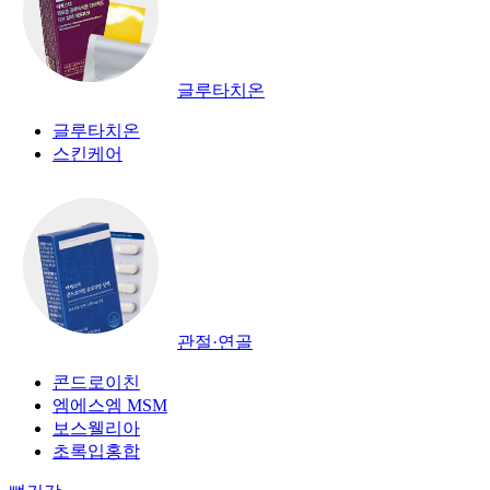
글루타치온
글루타치온
스킨케어
관절·연골
콘드로이친
엠에스엠 MSM
보스웰리아
초록입홍합