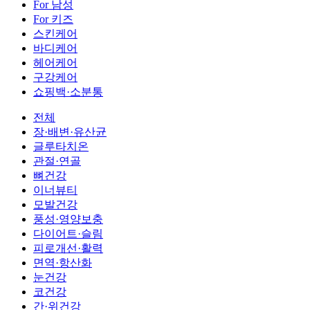
For 남성
For 키즈
스킨케어
바디케어
헤어케어
구강케어
쇼핑백·소분통
전체
장·배변·유산균
글루타치온
관절·연골
뼈건강
이너뷰티
모발건강
풍성·영양보충
다이어트·슬림
피로개선·활력
면역·항산화
눈건강
코건강
간·위건강