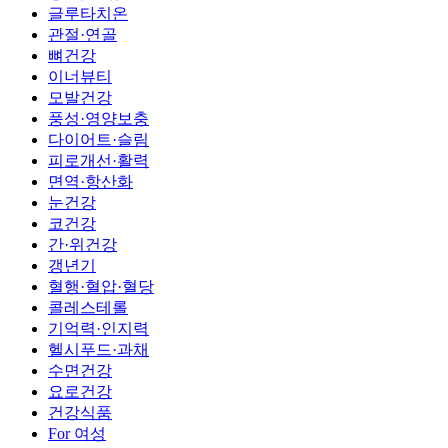
글루타치온
관절·연골
뼈건강
이너뷰티
모발건강
풍성·영양보충
다이어트·슬림
피로개선·활력
면역·항산화
눈건강
코건강
간·위건강
갱년기
혈행·혈압·혈당
콜레스테롤
기억력·인지력
헬시푸드·과채
수면건강
요로건강
건강식품
For 여성