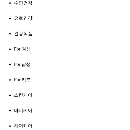
수면건강
요로건강
건강식품
For 여성
For 남성
For 키즈
스킨케어
바디케어
헤어케어