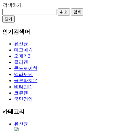
검색하기
취소
검색
닫기
인기검색어
유산균
마그네슘
오메가3
콜라겐
콘드로이친
멜라토닌
글루타치온
비타민D
코큐텐
국민영양
카테고리
유산균