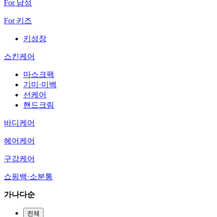
For 남성
For 키즈
키성장
스킨케어
마스크팩
기미·미백
선케어
핸드크림
바디케어
헤어케어
구강케어
쇼핑백·소분통
가나다순
전체