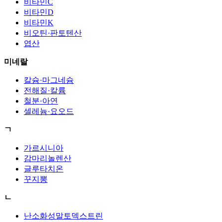
비타민C
비타민D
비타민K
비오틴·판토텐산
엽산
미네랄
칼슘·마그네슘
전해질·칼륨
철분·아연
셀레늄·요오드
ㄱ
가르시니아
감마리놀렌산
글루타치온
꾸지뽕
ㄴ
난소화성말토덱스트린