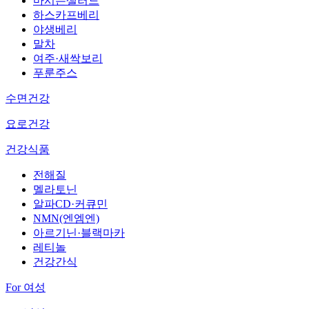
마시는샐러드
하스카프베리
야생베리
말차
여주·새싹보리
푸룬주스
수면건강
요로건강
건강식품
전해질
멜라토닌
알파CD·커큐민
NMN(엔엠엔)
아르기닌·블랙마카
레티놀
건강간식
For 여성