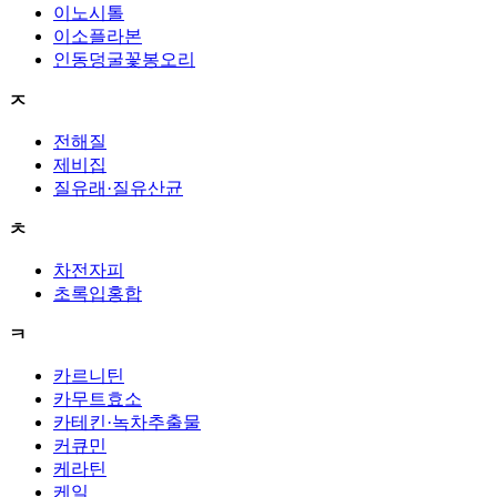
이노시톨
이소플라본
인동덩굴꽃봉오리
ㅈ
전해질
제비집
질유래·질유산균
ㅊ
차전자피
초록입홍합
ㅋ
카르니틴
카무트효소
카테킨·녹차추출물
커큐민
케라틴
케일