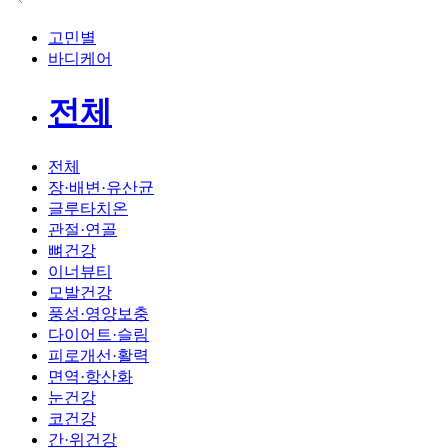
고민별
바디케어
전체
전체
장·배변·유산균
글루타치온
관절·연골
뼈건강
이너뷰티
모발건강
풍성·영양보충
다이어트·슬림
피로개선·활력
면역·항산화
눈건강
코건강
간·위건강