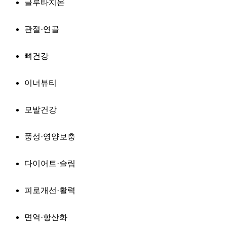
글루타치온
관절·연골
뼈건강
이너뷰티
모발건강
풍성·영양보충
다이어트·슬림
피로개선·활력
면역·항산화