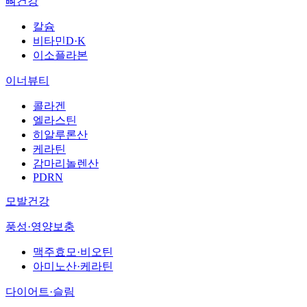
뼈건강
칼슘
비타민D·K
이소플라본
이너뷰티
콜라겐
엘라스틴
히알루론산
케라틴
감마리놀렌산
PDRN
모발건강
풍성·영양보충
맥주효모·비오틴
아미노산·케라틴
다이어트·슬림