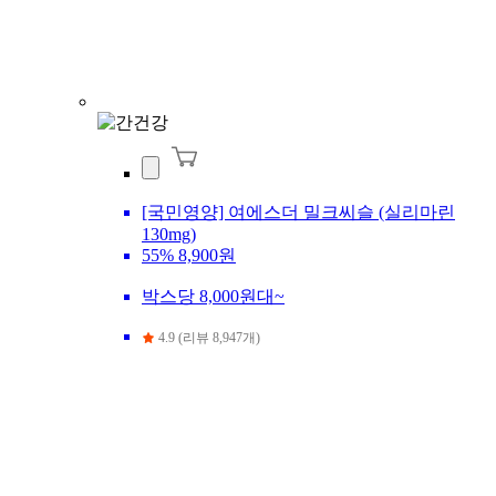
[국민영양] 여에스더 밀크씨슬 (실리마린
130mg)
55%
8,900원
박스당 8,000원대~
4.9 (리뷰 8,947개)