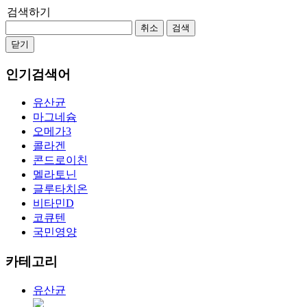
검색하기
취소
검색
닫기
인기검색어
유산균
마그네슘
오메가3
콜라겐
콘드로이친
멜라토닌
글루타치온
비타민D
코큐텐
국민영양
카테고리
유산균