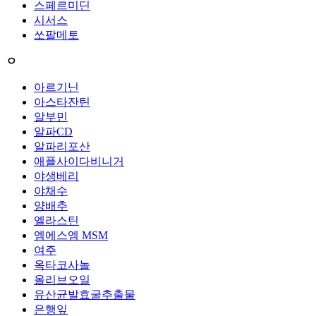
스페르미딘
시서스
쏘팔메토
ㅇ
아르기닌
아스타잔틴
알부민
알파CD
알파리포산
애플사이다비니거
야생베리
야채수
양배추
엘라스틴
엠에스엠 MSM
여주
옥타코사놀
올리브오일
유산균발효굴추출물
은행잎