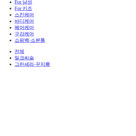
For 남성
For 키즈
스킨케어
바디케어
헤어케어
구강케어
쇼핑백·소분통
전체
밀크씨슬
그린세라·꾸지뽕