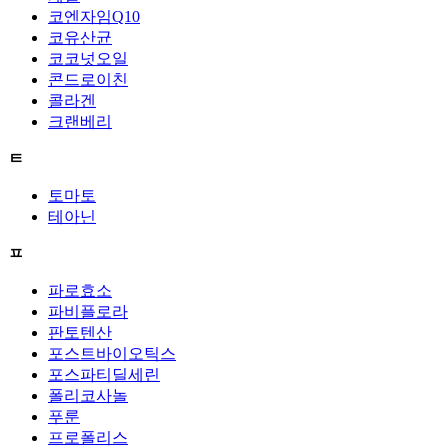
코엔자임Q10
코유산균
코코넛오일
콘드로이친
콜라겐
크랜베리
ㅌ
토마토
테아닌
ㅍ
파로효소
파비플로라
판토텐산
포스트바이오틱스
포스파티딜세린
폴리코사놀
푸룬
프로폴리스