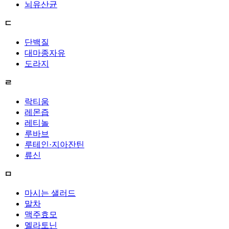
뇌유산균
ㄷ
단백질
대마종자유
도라지
ㄹ
락티움
레몬즙
레티놀
루바브
루테인·지아잔틴
류신
ㅁ
마시는 샐러드
말차
맥주효모
멜라토닌