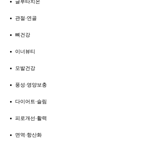
글루타치온
관절·연골
뼈건강
이너뷰티
모발건강
풍성·영양보충
다이어트·슬림
피로개선·활력
면역·항산화