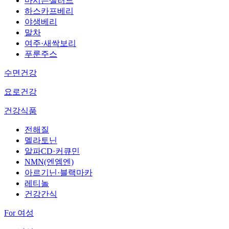
마시는샐러드
하스카프베리
야생베리
말차
여주·새싹보리
푸룬주스
수면건강
요로건강
건강식품
전해질
멜라토닌
알파CD·커큐민
NMN(엔엠엔)
아르기닌·블랙마카
레티놀
건강간식
For 여성