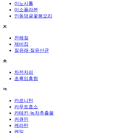
이노시톨
이소플라본
인동덩굴꽃봉오리
ㅈ
전해질
제비집
질유래·질유산균
ㅊ
차전자피
초록입홍합
ㅋ
카르니틴
카무트효소
카테킨·녹차추출물
커큐민
케라틴
케일