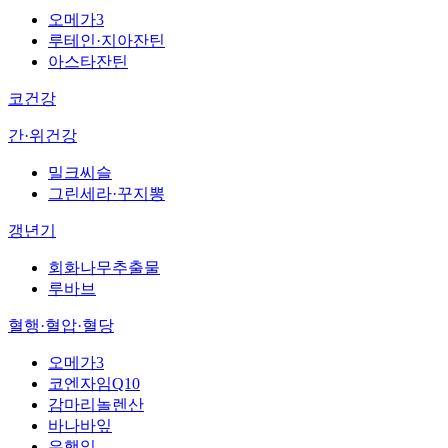
오메가3
루테인·지아잔틴
아스타잔틴
코건강
간·위건강
밀크씨슬
그린세라·꾸지뽕
갱년기
회화나무추출물
루바브
혈행·혈압·혈당
오메가3
코엔자임Q10
감마리놀렌산
바나바잎
은행잎