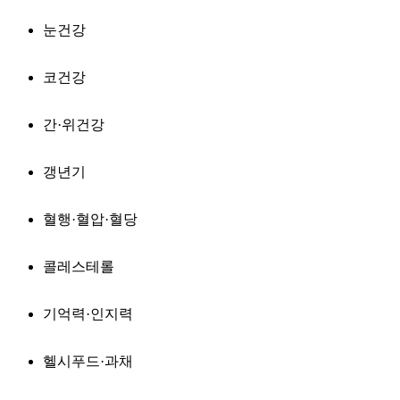
눈건강
코건강
간·위건강
갱년기
혈행·혈압·혈당
콜레스테롤
기억력·인지력
헬시푸드·과채