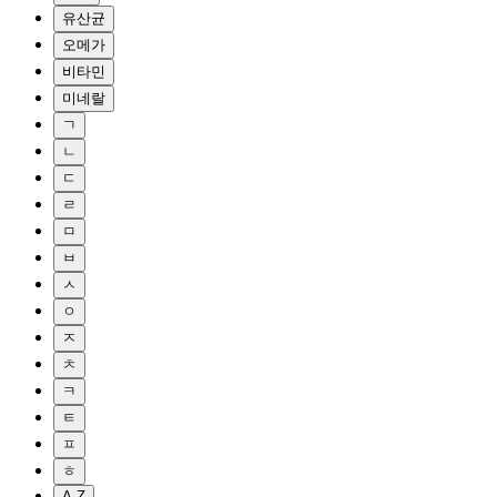
유산균
오메가
비타민
미네랄
ㄱ
ㄴ
ㄷ
ㄹ
ㅁ
ㅂ
ㅅ
ㅇ
ㅈ
ㅊ
ㅋ
ㅌ
ㅍ
ㅎ
A-Z