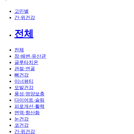
고민별
간·위건강
전체
전체
장·배변·유산균
글루타치온
관절·연골
뼈건강
이너뷰티
모발건강
풍성·영양보충
다이어트·슬림
피로개선·활력
면역·항산화
눈건강
코건강
간·위건강