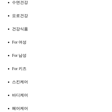
수면건강
요로건강
건강식품
For 여성
For 남성
For 키즈
스킨케어
바디케어
헤어케어