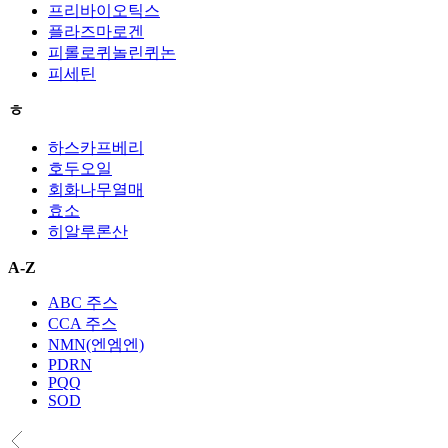
프리바이오틱스
플라즈마로겐
피롤로퀴놀린퀴논
피세틴
ㅎ
하스카프베리
호두오일
회화나무열매
효소
히알루론산
A-Z
ABC 주스
CCA 주스
NMN(엔엠엔)
PDRN
PQQ
SOD