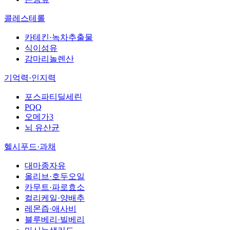
콜레스테롤
카테킨·녹차추출물
식이섬유
감마리놀렌산
기억력·인지력
포스파티딜세린
PQQ
오메가3
뇌 유산균
헬시푸드·과채
대마종자유
올리브·호두오일
카무트·파로효소
컬리케일·양배추
레몬즙·애사비
블루베리·빌베리