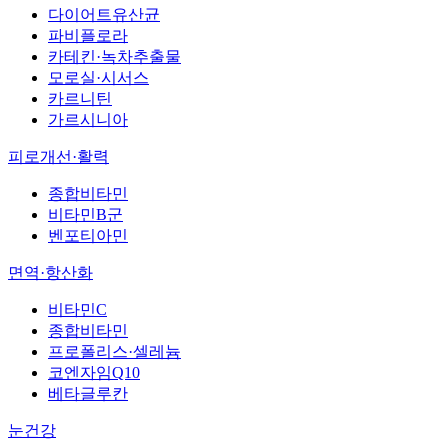
다이어트유산균
파비플로라
카테킨·녹차추출물
모로실·시서스
카르니틴
가르시니아
피로개선·활력
종합비타민
비타민B군
벤포티아민
면역·항산화
비타민C
종합비타민
프로폴리스·셀레늄
코엔자임Q10
베타글루칸
눈건강