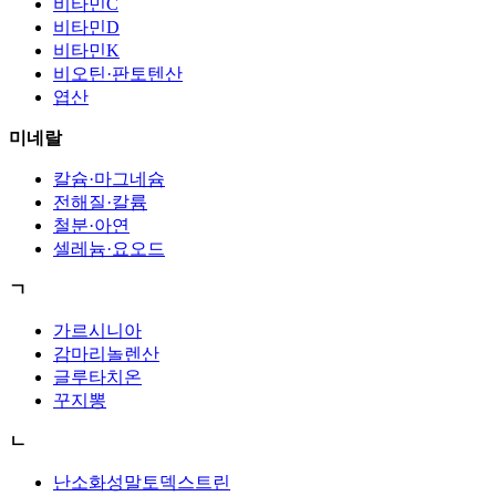
비타민C
비타민D
비타민K
비오틴·판토텐산
엽산
미네랄
칼슘·마그네슘
전해질·칼륨
철분·아연
셀레늄·요오드
ㄱ
가르시니아
감마리놀렌산
글루타치온
꾸지뽕
ㄴ
난소화성말토덱스트린