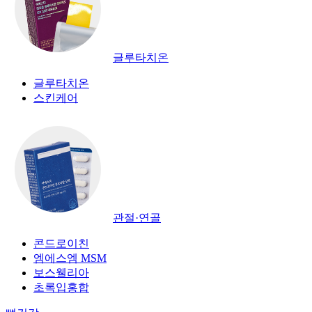
글루타치온
글루타치온
스킨케어
관절·연골
콘드로이친
엠에스엠 MSM
보스웰리아
초록입홍합