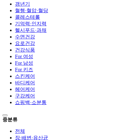
갱년기
혈행·혈압·혈당
콜레스테롤
기억력·인지력
헬시푸드·과채
수면건강
요로건강
건강식품
For 여성
For 남성
For 키즈
스킨케어
바디케어
헤어케어
구강케어
쇼핑백·소분통
중분류
전체
장·배변·유산균