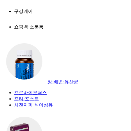
구강케어
쇼핑백·소분통
장·배변·유산균
프로바이오틱스
프리·포스트
차전자피·식이섬유