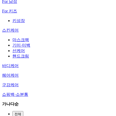
For 남성
For 키즈
키성장
스킨케어
마스크팩
기미·미백
선케어
핸드크림
바디케어
헤어케어
구강케어
쇼핑백·소분통
가나다순
전체