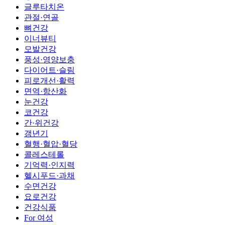
글루타치온
관절·연골
뼈건강
이너뷰티
모발건강
풍성·영양보충
다이어트·슬림
피로개선·활력
면역·항산화
눈건강
코건강
간·위건강
갱년기
혈행·혈압·혈당
콜레스테롤
기억력·인지력
헬시푸드·과채
수면건강
요로건강
건강식품
For 여성