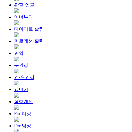
관절·연골
이너뷰티
다이어트·슬림
피로개선·활력
면역
눈건강
간·위건강
갱년기
혈행개선
For 여성
For 남성