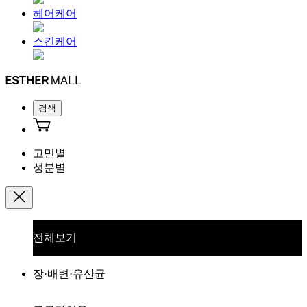
헤어케어
스킨케어
검색
고민별
성분별
전체보기
장·배변·유산균