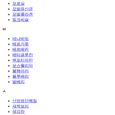
모로실
모발유산균
모발콜라겐
밀크씨슬
ㅂ
바나바잎
베르가못
베르베린
베타글루칸
벤포티아민
보스웰리아
블랙마카
블루베리
빌베리
ㅅ
산양유단백질
새싹보리
생강차