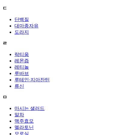
ㄷ
단백질
대마종자유
도라지
ㄹ
락티움
레몬즙
레티놀
루바브
루테인·지아잔틴
류신
ㅁ
마시는 샐러드
말차
맥주효모
멜라토닌
모로실