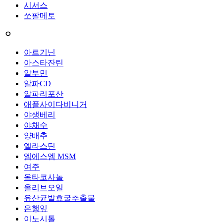
시서스
쏘팔메토
ㅇ
아르기닌
아스타잔틴
알부민
알파CD
알파리포산
애플사이다비니거
야생베리
야채수
양배추
엘라스틴
엠에스엠 MSM
여주
옥타코사놀
올리브오일
유산균발효굴추출물
은행잎
이노시톨