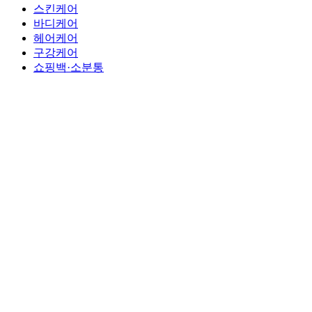
스킨케어
바디케어
헤어케어
구강케어
쇼핑백·소분통