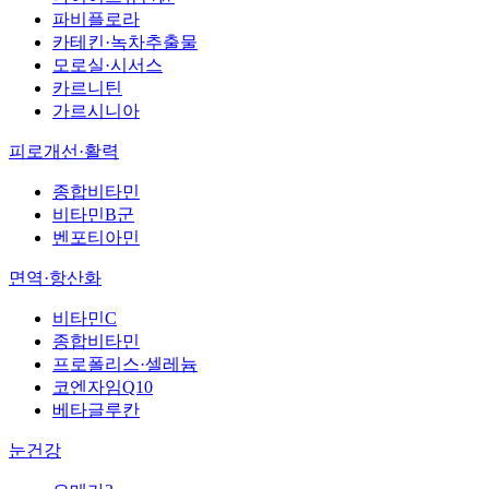
파비플로라
카테킨·녹차추출물
모로실·시서스
카르니틴
가르시니아
피로개선·활력
종합비타민
비타민B군
벤포티아민
면역·항산화
비타민C
종합비타민
프로폴리스·셀레늄
코엔자임Q10
베타글루칸
눈건강