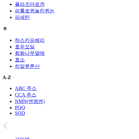
플라즈마로겐
피롤로퀴놀린퀴논
피세틴
ㅎ
하스카프베리
호두오일
회화나무열매
효소
히알루론산
A-Z
ABC 주스
CCA 주스
NMN(엔엠엔)
PQQ
SOD