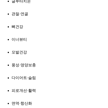
글루타치온
관절·연골
뼈건강
이너뷰티
모발건강
풍성·영양보충
다이어트·슬림
피로개선·활력
면역·항산화