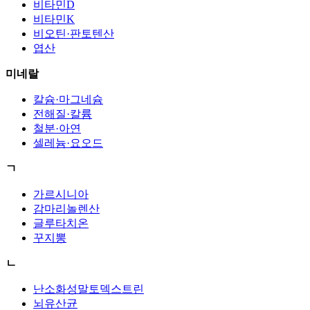
비타민D
비타민K
비오틴·판토텐산
엽산
미네랄
칼슘·마그네슘
전해질·칼륨
철분·아연
셀레늄·요오드
ㄱ
가르시니아
감마리놀렌산
글루타치온
꾸지뽕
ㄴ
난소화성말토덱스트린
뇌유산균