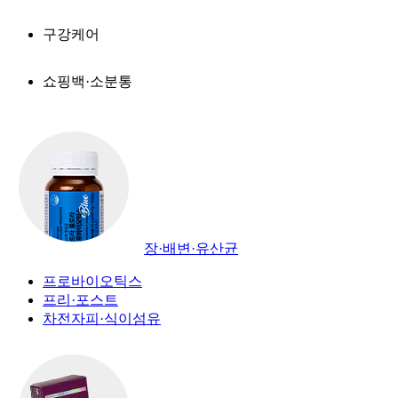
구강케어
쇼핑백·소분통
장·배변·유산균
프로바이오틱스
프리·포스트
차전자피·식이섬유