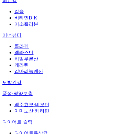
뼈건강
칼슘
비타민D·K
이소플라본
이너뷰티
콜라겐
엘라스틴
히알루론산
케라틴
감마리놀렌산
모발건강
풍성·영양보충
맥주효모·비오틴
아미노산·케라틴
다이어트·슬림
다이어트유산균