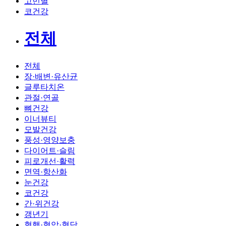
고민별
코건강
전체
전체
장·배변·유산균
글루타치온
관절·연골
뼈건강
이너뷰티
모발건강
풍성·영양보충
다이어트·슬림
피로개선·활력
면역·항산화
눈건강
코건강
간·위건강
갱년기
혈행·혈압·혈당