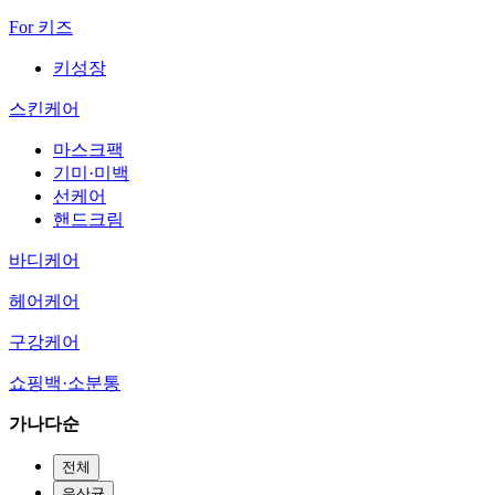
For 키즈
키성장
스킨케어
마스크팩
기미·미백
선케어
핸드크림
바디케어
헤어케어
구강케어
쇼핑백·소분통
가나다순
전체
유산균