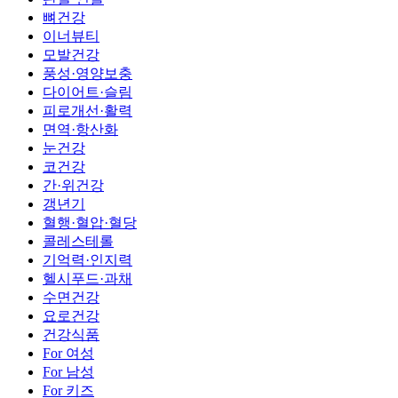
뼈건강
이너뷰티
모발건강
풍성·영양보충
다이어트·슬림
피로개선·활력
면역·항산화
눈건강
코건강
간·위건강
갱년기
혈행·혈압·혈당
콜레스테롤
기억력·인지력
헬시푸드·과채
수면건강
요로건강
건강식품
For 여성
For 남성
For 키즈