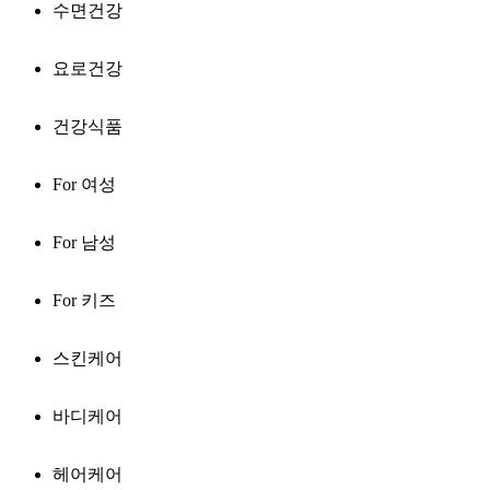
수면건강
요로건강
건강식품
For 여성
For 남성
For 키즈
스킨케어
바디케어
헤어케어