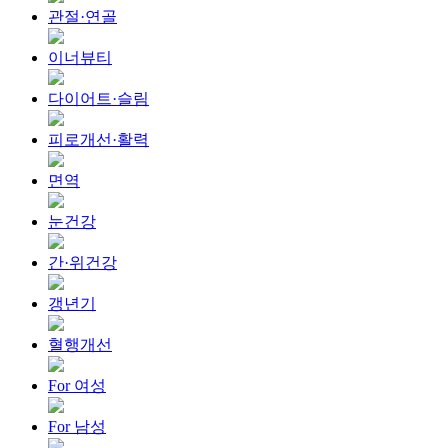
관절·연골
이너뷰티
다이어트·슬림
피로개선·활력
면역
눈건강
간·위건강
갱년기
혈행개선
For 여성
For 남성