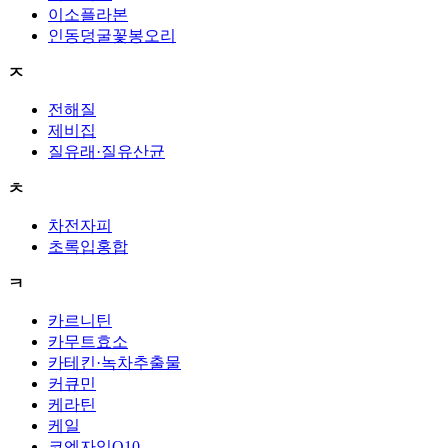
이소플라본
인동덩굴꽃봉오리
ㅈ
전해질
제비집
질유래·질유산균
ㅊ
차전자피
초록입홍합
ㅋ
카르니틴
카무트효소
카테킨·녹차추출물
커큐민
케라틴
케일
코엔자임Q10