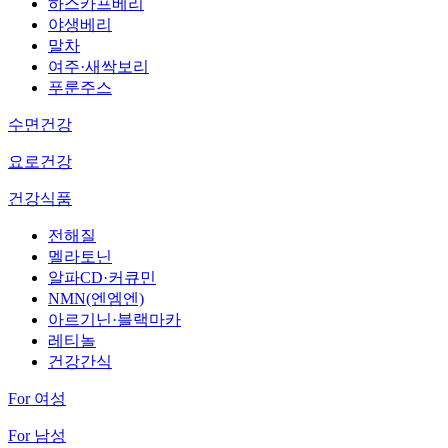
하스카프베리
야생베리
말차
여주·새싹보리
푸룬주스
수면건강
요로건강
건강식품
전해질
멜라토닌
알파CD·커큐민
NMN(엔엠엔)
아르기닌·블랙마카
레티놀
건강간식
For 여성
For 남성