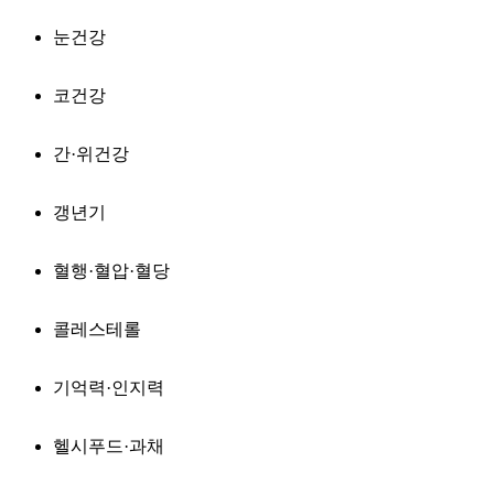
눈건강
코건강
간·위건강
갱년기
혈행·혈압·혈당
콜레스테롤
기억력·인지력
헬시푸드·과채