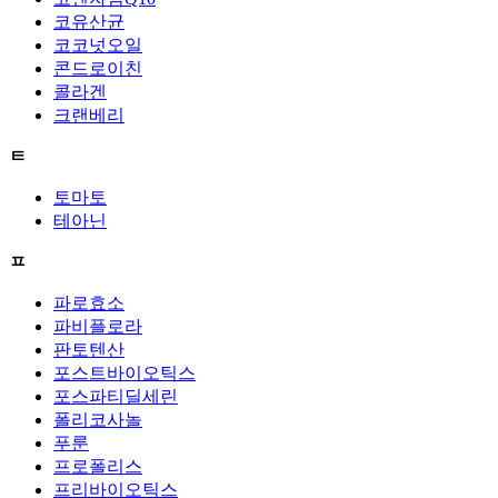
코유산균
코코넛오일
콘드로이친
콜라겐
크랜베리
ㅌ
토마토
테아닌
ㅍ
파로효소
파비플로라
판토텐산
포스트바이오틱스
포스파티딜세린
폴리코사놀
푸룬
프로폴리스
프리바이오틱스