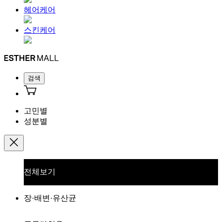
헤어케어
스킨케어
검색
고민별
성분별
전체보기
장·배변·유산균