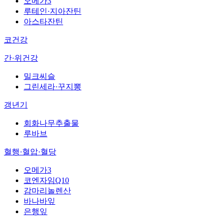
오메가3
루테인·지아잔틴
아스타잔틴
코건강
간·위건강
밀크씨슬
그린세라·꾸지뽕
갱년기
회화나무추출물
루바브
혈행·혈압·혈당
오메가3
코엔자임Q10
감마리놀렌산
바나바잎
은행잎