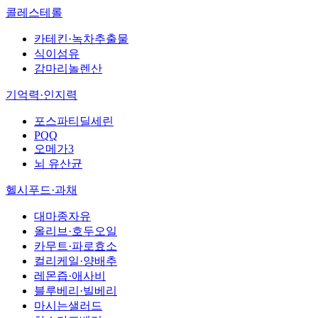
콜레스테롤
카테킨·녹차추출물
식이섬유
감마리놀렌산
기억력·인지력
포스파티딜세린
PQQ
오메가3
뇌 유산균
헬시푸드·과채
대마종자유
올리브·호두오일
카무트·파로효소
컬리케일·양배추
레몬즙·애사비
블루베리·빌베리
마시는샐러드