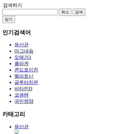
검색하기
취소
검색
닫기
인기검색어
유산균
마그네슘
오메가3
콜라겐
콘드로이친
멜라토닌
글루타치온
비타민D
코큐텐
국민영양
카테고리
유산균