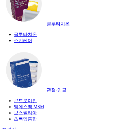
글루타치온
글루타치온
스킨케어
관절·연골
콘드로이친
엠에스엠 MSM
보스웰리아
초록입홍합