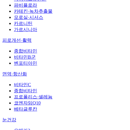
파비플로라
카테킨·녹차추출물
모로실·시서스
카르니틴
가르시니아
피로개선·활력
종합비타민
비타민B군
벤포티아민
면역·항산화
비타민C
종합비타민
프로폴리스·셀레늄
코엔자임Q10
베타글루칸
눈건강