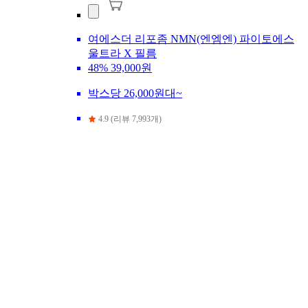
여에스더 리포좀 NMN(엔엠엔) 파이토에스
울트라 X 필름
48%
39,000원
박스당 26,000원대~
4.9 (리뷰 7,993개)