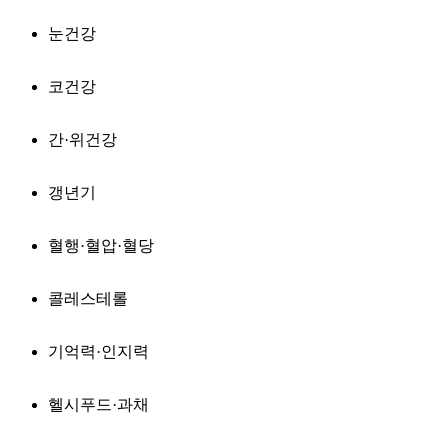
눈건강
코건강
간·위건강
갱년기
혈행·혈압·혈당
콜레스테롤
기억력·인지력
헬시푸드·과채