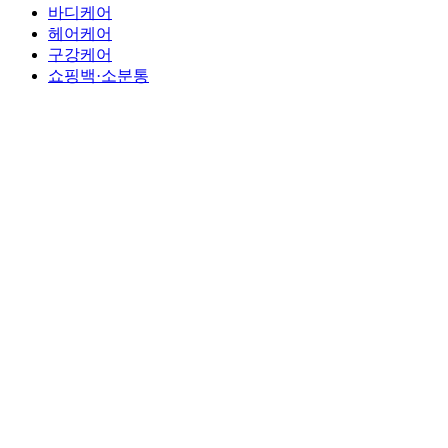
바디케어
헤어케어
구강케어
쇼핑백·소분통