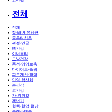
고민별
전체
전체
장·배변·유산균
글루타치온
관절·연골
뼈건강
이너뷰티
모발건강
풍성·영양보충
다이어트·슬림
피로개선·활력
면역·항산화
눈건강
코건강
간·위건강
갱년기
혈행·혈압·혈당
콜레스테롤