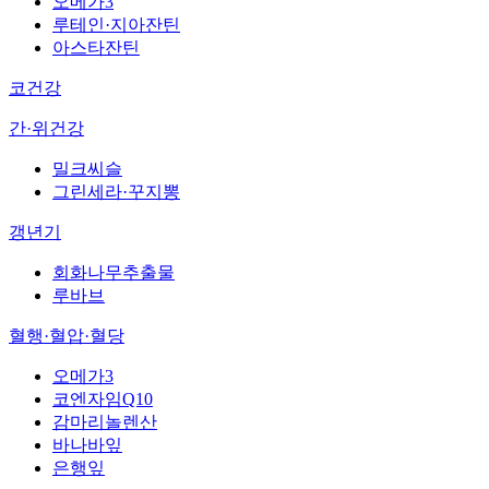
오메가3
루테인·지아잔틴
아스타잔틴
코건강
간·위건강
밀크씨슬
그린세라·꾸지뽕
갱년기
회화나무추출물
루바브
혈행·혈압·혈당
오메가3
코엔자임Q10
감마리놀렌산
바나바잎
은행잎