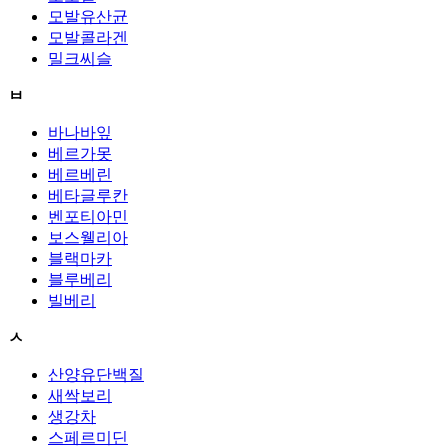
모발유산균
모발콜라겐
밀크씨슬
ㅂ
바나바잎
베르가못
베르베린
베타글루칸
벤포티아민
보스웰리아
블랙마카
블루베리
빌베리
ㅅ
산양유단백질
새싹보리
생강차
스페르미딘