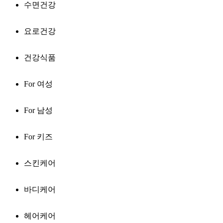
수면건강
요로건강
건강식품
For 여성
For 남성
For 키즈
스킨케어
바디케어
헤어케어