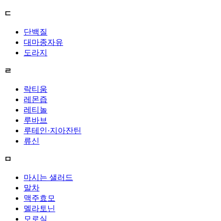
ㄷ
단백질
대마종자유
도라지
ㄹ
락티움
레몬즙
레티놀
루바브
루테인·지아잔틴
류신
ㅁ
마시는 샐러드
말차
맥주효모
멜라토닌
모로실