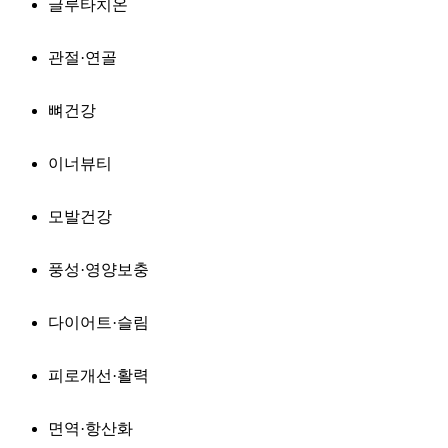
글루타치온
관절·연골
뼈건강
이너뷰티
모발건강
풍성·영양보충
다이어트·슬림
피로개선·활력
면역·항산화