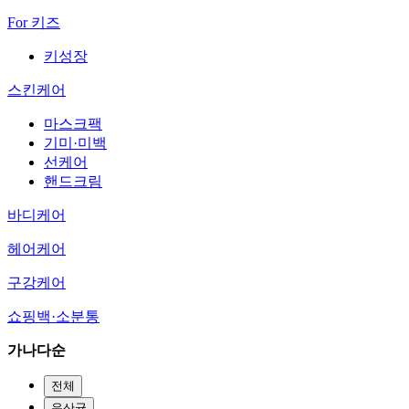
For 키즈
키성장
스킨케어
마스크팩
기미·미백
선케어
핸드크림
바디케어
헤어케어
구강케어
쇼핑백·소분통
가나다순
전체
유산균