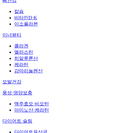
뼈건강
칼슘
비타민D·K
이소플라본
이너뷰티
콜라겐
엘라스틴
히알루론산
케라틴
감마리놀렌산
모발건강
풍성·영양보충
맥주효모·비오틴
아미노산·케라틴
다이어트·슬림
다이어트유산균