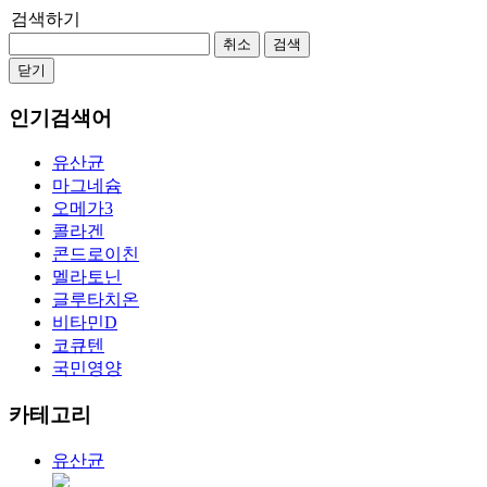
검색하기
취소
검색
닫기
인기검색어
유산균
마그네슘
오메가3
콜라겐
콘드로이친
멜라토닌
글루타치온
비타민D
코큐텐
국민영양
카테고리
유산균