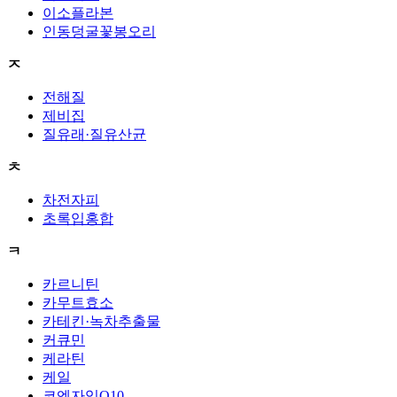
이소플라본
인동덩굴꽃봉오리
ㅈ
전해질
제비집
질유래·질유산균
ㅊ
차전자피
초록입홍합
ㅋ
카르니틴
카무트효소
카테킨·녹차추출물
커큐민
케라틴
케일
코엔자임Q10