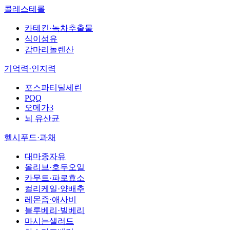
콜레스테롤
카테킨·녹차추출물
식이섬유
감마리놀렌산
기억력·인지력
포스파티딜세린
PQQ
오메가3
뇌 유산균
헬시푸드·과채
대마종자유
올리브·호두오일
카무트·파로효소
컬리케일·양배추
레몬즙·애사비
블루베리·빌베리
마시는샐러드