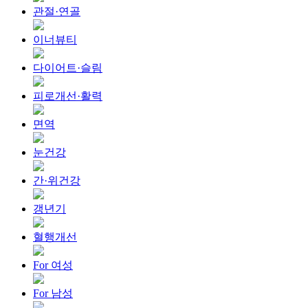
관절·연골
이너뷰티
다이어트·슬림
피로개선·활력
면역
눈건강
간·위건강
갱년기
혈행개선
For 여성
For 남성