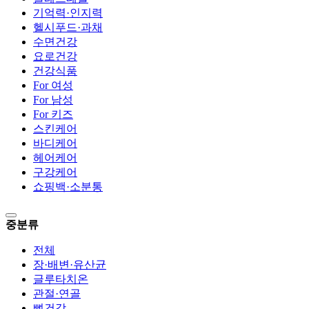
기억력·인지력
헬시푸드·과채
수면건강
요로건강
건강식품
For 여성
For 남성
For 키즈
스킨케어
바디케어
헤어케어
구강케어
쇼핑백·소분통
중분류
전체
장·배변·유산균
글루타치온
관절·연골
뼈건강