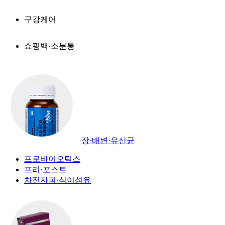
구강케어
쇼핑백·소분통
장·배변·유산균
프로바이오틱스
프리·포스트
차전자피·식이섬유