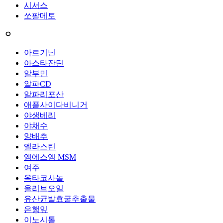
시서스
쏘팔메토
ㅇ
아르기닌
아스타잔틴
알부민
알파CD
알파리포산
애플사이다비니거
야생베리
야채수
양배추
엘라스틴
엠에스엠 MSM
여주
옥타코사놀
올리브오일
유산균발효굴추출물
은행잎
이노시톨