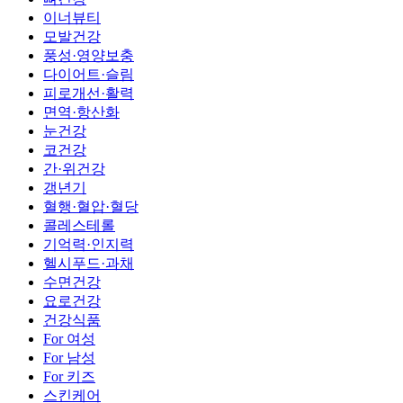
이너뷰티
모발건강
풍성·영양보충
다이어트·슬림
피로개선·활력
면역·항산화
눈건강
코건강
간·위건강
갱년기
혈행·혈압·혈당
콜레스테롤
기억력·인지력
헬시푸드·과채
수면건강
요로건강
건강식품
For 여성
For 남성
For 키즈
스킨케어