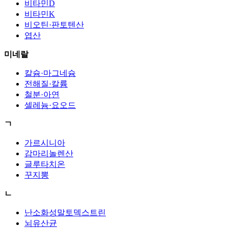
비타민D
비타민K
비오틴·판토텐산
엽산
미네랄
칼슘·마그네슘
전해질·칼륨
철분·아연
셀레늄·요오드
ㄱ
가르시니아
감마리놀렌산
글루타치온
꾸지뽕
ㄴ
난소화성말토덱스트린
뇌유산균