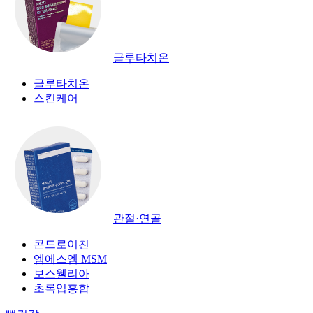
글루타치온
글루타치온
스킨케어
관절·연골
콘드로이친
엠에스엠 MSM
보스웰리아
초록입홍합