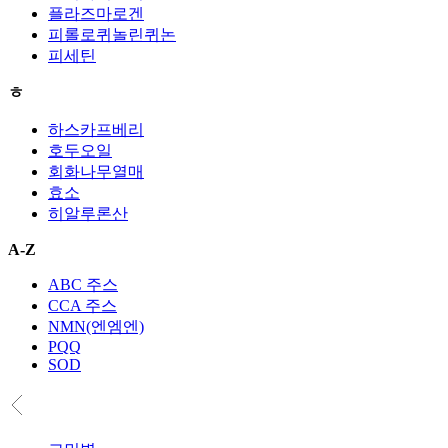
플라즈마로겐
피롤로퀴놀린퀴논
피세틴
ㅎ
하스카프베리
호두오일
회화나무열매
효소
히알루론산
A-Z
ABC 주스
CCA 주스
NMN(엔엠엔)
PQQ
SOD