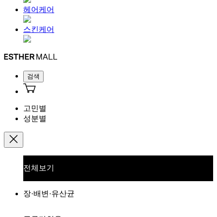
헤어케어
스킨케어
검색
고민별
성분별
전체보기
장·배변·유산균