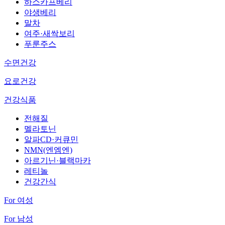
하스카프베리
야생베리
말차
여주·새싹보리
푸룬주스
수면건강
요로건강
건강식품
전해질
멜라토닌
알파CD·커큐민
NMN(엔엠엔)
아르기닌·블랙마카
레티놀
건강간식
For 여성
For 남성