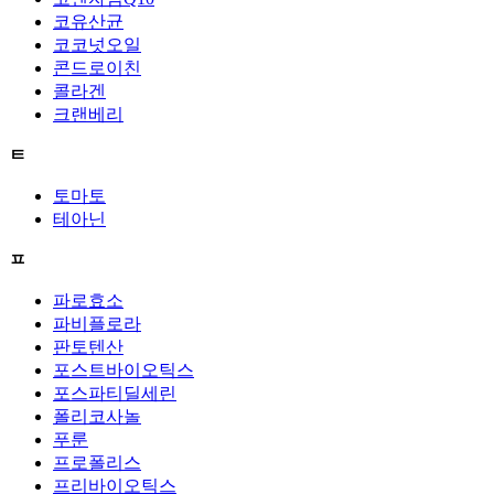
코유산균
코코넛오일
콘드로이친
콜라겐
크랜베리
ㅌ
토마토
테아닌
ㅍ
파로효소
파비플로라
판토텐산
포스트바이오틱스
포스파티딜세린
폴리코사놀
푸룬
프로폴리스
프리바이오틱스