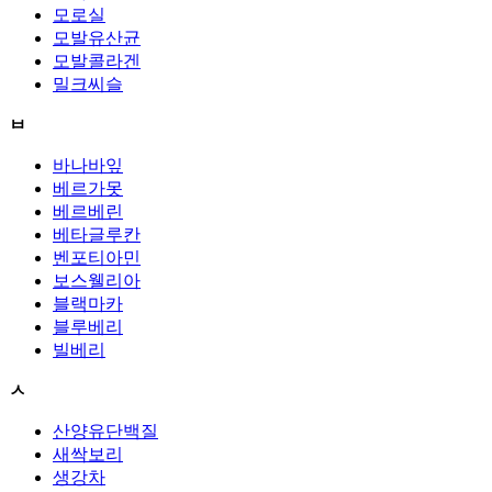
모로실
모발유산균
모발콜라겐
밀크씨슬
ㅂ
바나바잎
베르가못
베르베린
베타글루칸
벤포티아민
보스웰리아
블랙마카
블루베리
빌베리
ㅅ
산양유단백질
새싹보리
생강차