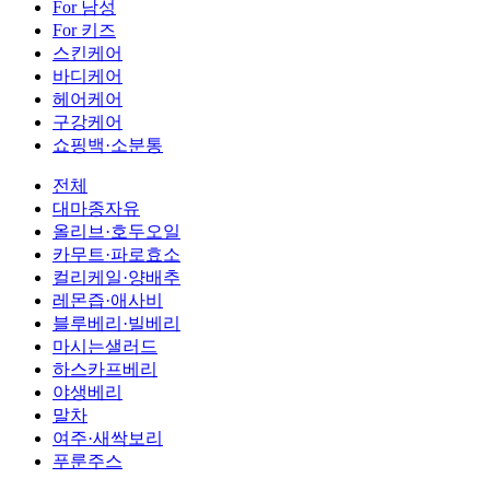
For 남성
For 키즈
스킨케어
바디케어
헤어케어
구강케어
쇼핑백·소분통
전체
대마종자유
올리브·호두오일
카무트·파로효소
컬리케일·양배추
레몬즙·애사비
블루베리·빌베리
마시는샐러드
하스카프베리
야생베리
말차
여주·새싹보리
푸룬주스