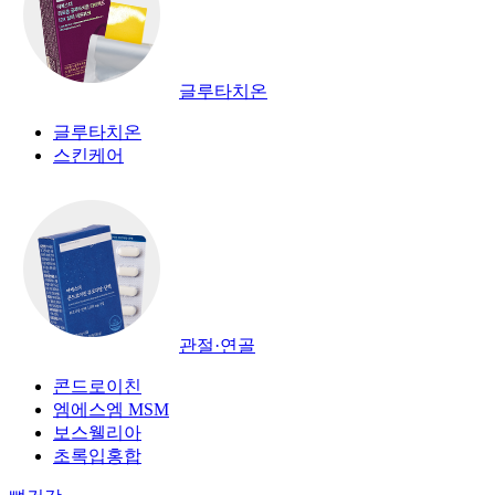
글루타치온
글루타치온
스킨케어
관절·연골
콘드로이친
엠에스엠 MSM
보스웰리아
초록입홍합