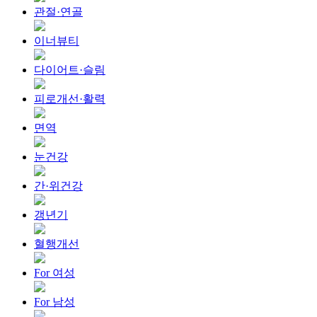
관절·연골
이너뷰티
다이어트·슬림
피로개선·활력
면역
눈건강
간·위건강
갱년기
혈행개선
For 여성
For 남성