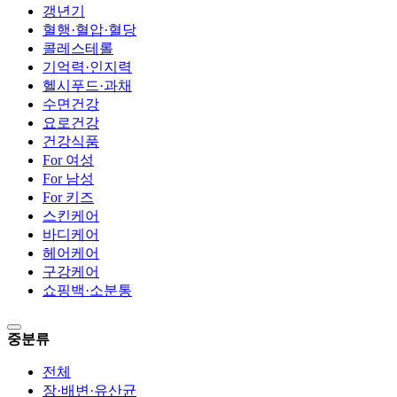
갱년기
혈행·혈압·혈당
콜레스테롤
기억력·인지력
헬시푸드·과채
수면건강
요로건강
건강식품
For 여성
For 남성
For 키즈
스킨케어
바디케어
헤어케어
구강케어
쇼핑백·소분통
중분류
전체
장·배변·유산균