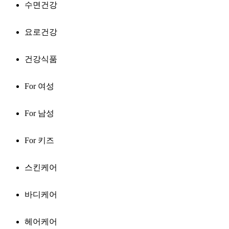
수면건강
요로건강
건강식품
For 여성
For 남성
For 키즈
스킨케어
바디케어
헤어케어