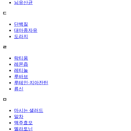
뇌유산균
ㄷ
단백질
대마종자유
도라지
ㄹ
락티움
레몬즙
레티놀
루바브
루테인·지아잔틴
류신
ㅁ
마시는 샐러드
말차
맥주효모
멜라토닌