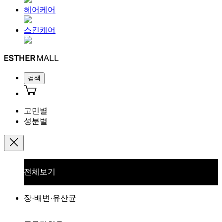
헤어케어
스킨케어
검색
고민별
성분별
전체보기
장·배변·유산균