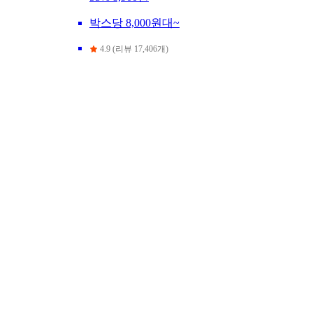
박스당 8,000원대~
4.9 (리뷰 17,406개)