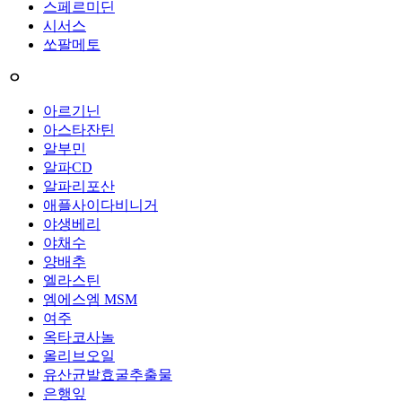
스페르미딘
시서스
쏘팔메토
ㅇ
아르기닌
아스타잔틴
알부민
알파CD
알파리포산
애플사이다비니거
야생베리
야채수
양배추
엘라스틴
엠에스엠 MSM
여주
옥타코사놀
올리브오일
유산균발효굴추출물
은행잎