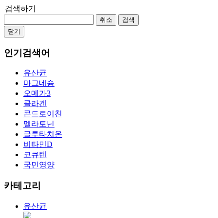
검색하기
취소
검색
닫기
인기검색어
유산균
마그네슘
오메가3
콜라겐
콘드로이친
멜라토닌
글루타치온
비타민D
코큐텐
국민영양
카테고리
유산균