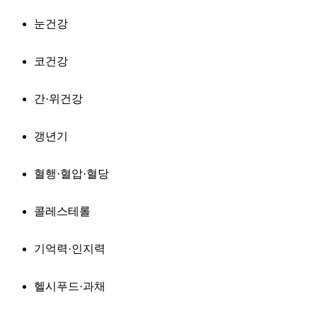
눈건강
코건강
간·위건강
갱년기
혈행·혈압·혈당
콜레스테롤
기억력·인지력
헬시푸드·과채