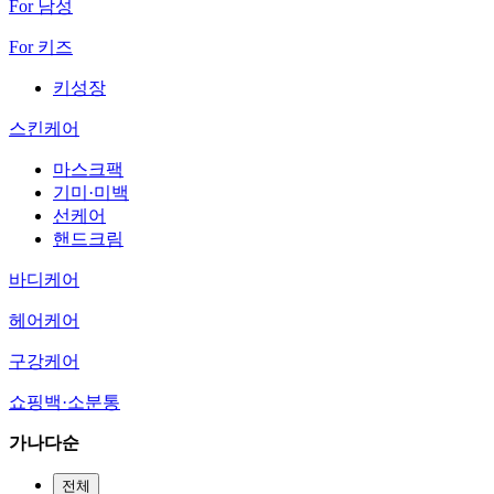
For 남성
For 키즈
키성장
스킨케어
마스크팩
기미·미백
선케어
핸드크림
바디케어
헤어케어
구강케어
쇼핑백·소분통
가나다순
전체