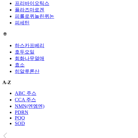
프리바이오틱스
플라즈마로겐
피롤로퀴놀린퀴논
피세틴
ㅎ
하스카프베리
호두오일
회화나무열매
효소
히알루론산
A-Z
ABC 주스
CCA 주스
NMN(엔엠엔)
PDRN
PQQ
SOD