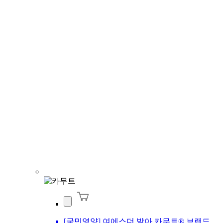
[국민영양] 여에스더 발아 카무트® 브랜드