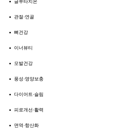
글루타치온
관절·연골
뼈건강
이너뷰티
모발건강
풍성·영양보충
다이어트·슬림
피로개선·활력
면역·항산화