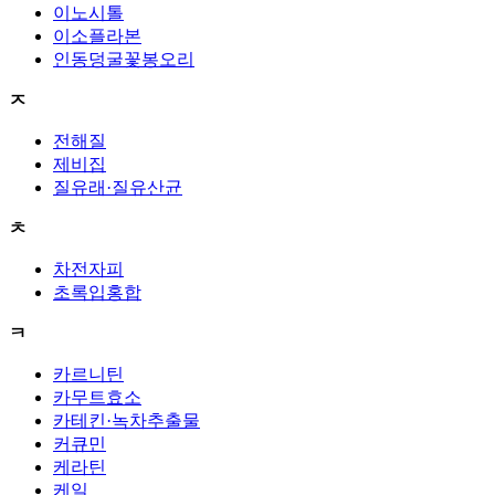
이노시톨
이소플라본
인동덩굴꽃봉오리
ㅈ
전해질
제비집
질유래·질유산균
ㅊ
차전자피
초록입홍합
ㅋ
카르니틴
카무트효소
카테킨·녹차추출물
커큐민
케라틴
케일