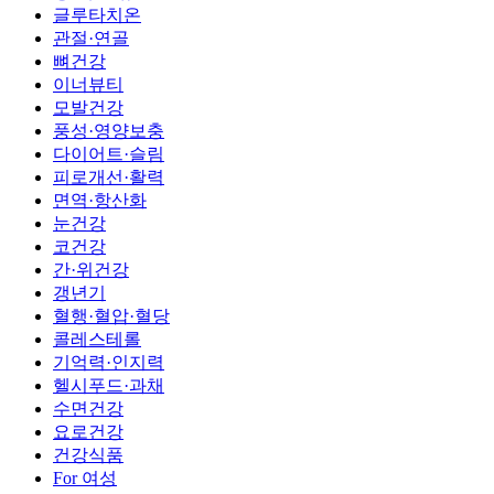
글루타치온
관절·연골
뼈건강
이너뷰티
모발건강
풍성·영양보충
다이어트·슬림
피로개선·활력
면역·항산화
눈건강
코건강
간·위건강
갱년기
혈행·혈압·혈당
콜레스테롤
기억력·인지력
헬시푸드·과채
수면건강
요로건강
건강식품
For 여성