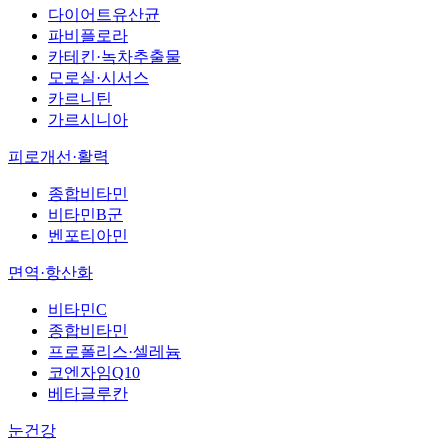
다이어트유산균
파비플로라
카테킨·녹차추출물
모로실·시서스
카르니틴
가르시니아
피로개선·활력
종합비타민
비타민B군
벤포티아민
면역·항산화
비타민C
종합비타민
프로폴리스·셀레늄
코엔자임Q10
베타글루칸
눈건강