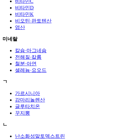
비타민C
비타민D
비타민K
비오틴·판토텐산
엽산
미네랄
칼슘·마그네슘
전해질·칼륨
철분·아연
셀레늄·요오드
ㄱ
가르시니아
감마리놀렌산
글루타치온
꾸지뽕
ㄴ
난소화성말토덱스트린