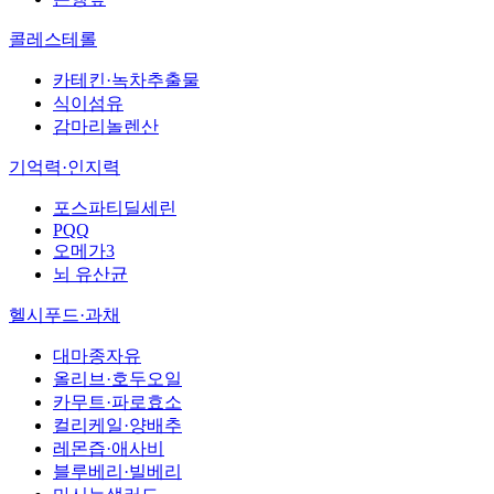
콜레스테롤
카테킨·녹차추출물
식이섬유
감마리놀렌산
기억력·인지력
포스파티딜세린
PQQ
오메가3
뇌 유산균
헬시푸드·과채
대마종자유
올리브·호두오일
카무트·파로효소
컬리케일·양배추
레몬즙·애사비
블루베리·빌베리