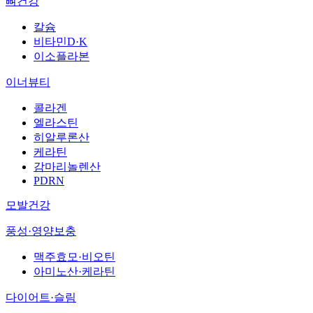
뼈건강
칼슘
비타민D·K
이소플라본
이너뷰티
콜라겐
엘라스틴
히알루론산
케라틴
감마리놀렌산
PDRN
모발건강
풍성·영양보충
맥주효모·비오틴
아미노산·케라틴
다이어트·슬림