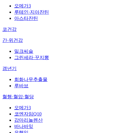
오메가3
루테인·지아잔틴
아스타잔틴
코건강
간·위건강
밀크씨슬
그린세라·꾸지뽕
갱년기
회화나무추출물
루바브
혈행·혈압·혈당
오메가3
코엔자임Q10
감마리놀렌산
바나바잎
은행잎