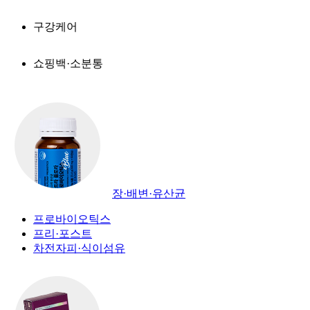
구강케어
쇼핑백·소분통
장·배변·유산균
프로바이오틱스
프리·포스트
차전자피·식이섬유