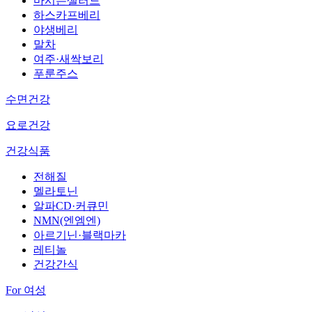
마시는샐러드
하스카프베리
야생베리
말차
여주·새싹보리
푸룬주스
수면건강
요로건강
건강식품
전해질
멜라토닌
알파CD·커큐민
NMN(엔엠엔)
아르기닌·블랙마카
레티놀
건강간식
For 여성