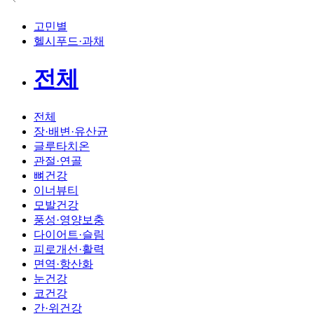
고민별
헬시푸드·과채
전체
전체
장·배변·유산균
글루타치온
관절·연골
뼈건강
이너뷰티
모발건강
풍성·영양보충
다이어트·슬림
피로개선·활력
면역·항산화
눈건강
코건강
간·위건강