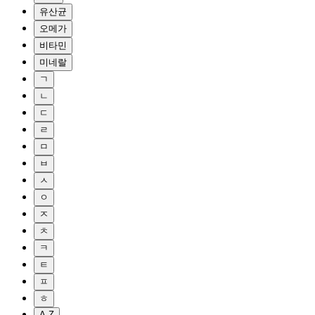
유산균
오메가
비타민
미네랄
ㄱ
ㄴ
ㄷ
ㄹ
ㅁ
ㅂ
ㅅ
ㅇ
ㅈ
ㅊ
ㅋ
ㅌ
ㅍ
ㅎ
A-Z