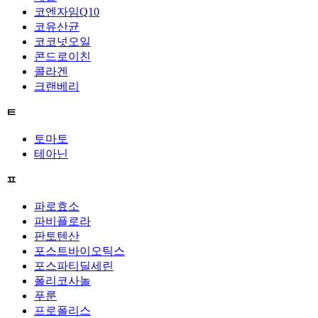
코엔자임Q10
코유산균
코코넛오일
콘드로이친
콜라겐
크랜베리
ㅌ
토마토
테아닌
ㅍ
파로효소
파비플로라
판토텐산
포스트바이오틱스
포스파티딜세린
폴리코사놀
푸룬
프로폴리스