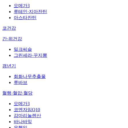
오메가3
루테인·지아잔틴
아스타잔틴
코건강
간·위건강
밀크씨슬
그린세라·꾸지뽕
갱년기
회화나무추출물
루바브
혈행·혈압·혈당
오메가3
코엔자임Q10
감마리놀렌산
바나바잎
은행잎