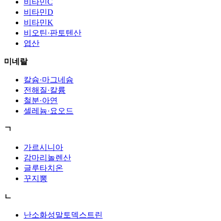
비타민C
비타민D
비타민K
비오틴·판토텐산
엽산
미네랄
칼슘·마그네슘
전해질·칼륨
철분·아연
셀레늄·요오드
ㄱ
가르시니아
감마리놀렌산
글루타치온
꾸지뽕
ㄴ
난소화성말토덱스트린