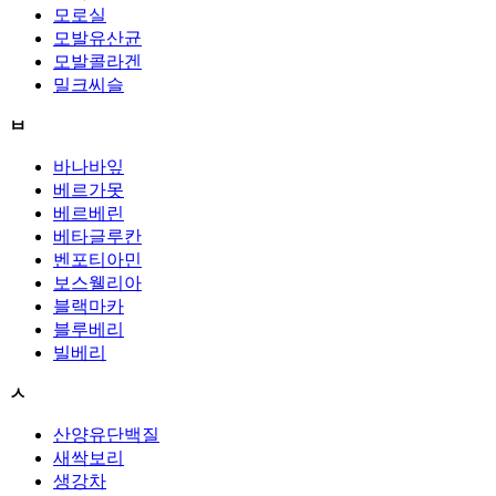
모로실
모발유산균
모발콜라겐
밀크씨슬
ㅂ
바나바잎
베르가못
베르베린
베타글루칸
벤포티아민
보스웰리아
블랙마카
블루베리
빌베리
ㅅ
산양유단백질
새싹보리
생강차