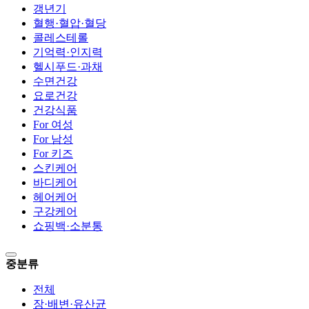
갱년기
혈행·혈압·혈당
콜레스테롤
기억력·인지력
헬시푸드·과채
수면건강
요로건강
건강식품
For 여성
For 남성
For 키즈
스킨케어
바디케어
헤어케어
구강케어
쇼핑백·소분통
중분류
전체
장·배변·유산균