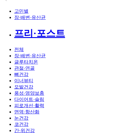
고민별
장·배변·유산균
프리·포스트
전체
장·배변·유산균
글루타치온
관절·연골
뼈건강
이너뷰티
모발건강
풍성·영양보충
다이어트·슬림
피로개선·활력
면역·항산화
눈건강
코건강
간·위건강