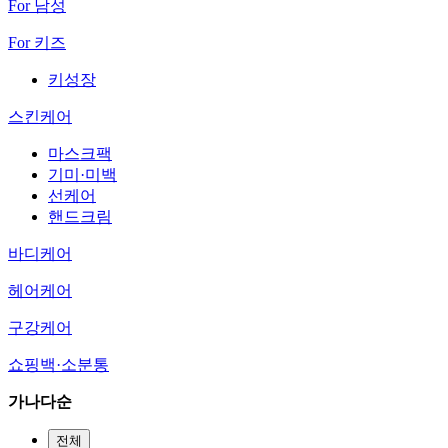
For 남성
For 키즈
키성장
스킨케어
마스크팩
기미·미백
선케어
핸드크림
바디케어
헤어케어
구강케어
쇼핑백·소분통
가나다순
전체