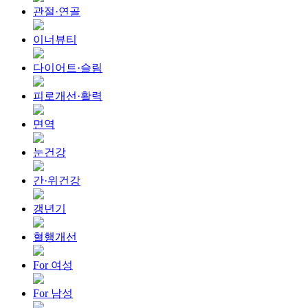
관절·연골
이너뷰티
다이어트·슬림
피로개선·활력
면역
눈건강
간·위건강
갱년기
혈행개선
For 여성
For 남성