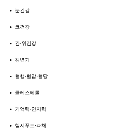
눈건강
코건강
간·위건강
갱년기
혈행·혈압·혈당
콜레스테롤
기억력·인지력
헬시푸드·과채