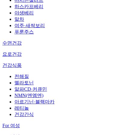
마시는샐러드
하스카프베리
야생베리
말차
여주·새싹보리
푸룬주스
수면건강
요로건강
건강식품
전해질
멜라토닌
알파CD·커큐민
NMN(엔엠엔)
아르기닌·블랙마카
레티놀
건강간식
For 여성