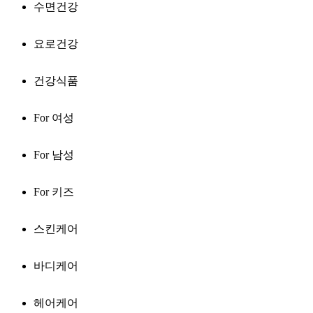
수면건강
요로건강
건강식품
For 여성
For 남성
For 키즈
스킨케어
바디케어
헤어케어