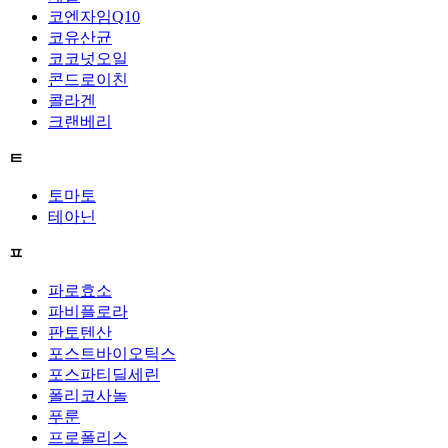
코엔자임Q10
코유산균
코코넛오일
콘드로이친
콜라겐
크랜베리
ㅌ
토마토
테아닌
ㅍ
파로효소
파비플로라
판토텐산
포스트바이오틱스
포스파티딜세린
폴리코사놀
푸룬
프로폴리스