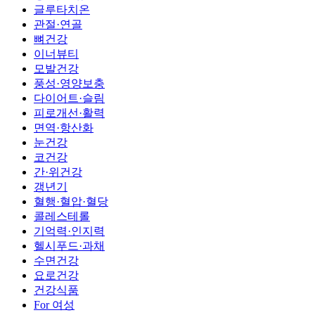
글루타치온
관절·연골
뼈건강
이너뷰티
모발건강
풍성·영양보충
다이어트·슬림
피로개선·활력
면역·항산화
눈건강
코건강
간·위건강
갱년기
혈행·혈압·혈당
콜레스테롤
기억력·인지력
헬시푸드·과채
수면건강
요로건강
건강식품
For 여성