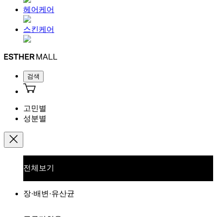
헤어케어
스킨케어
검색
고민별
성분별
전체보기
장·배변·유산균