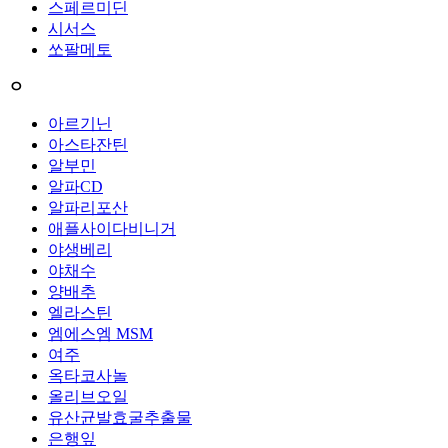
스페르미딘
시서스
쏘팔메토
ㅇ
아르기닌
아스타잔틴
알부민
알파CD
알파리포산
애플사이다비니거
야생베리
야채수
양배추
엘라스틴
엠에스엠 MSM
여주
옥타코사놀
올리브오일
유산균발효굴추출물
은행잎