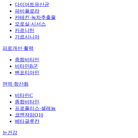
다이어트유산균
파비플로라
카테킨·녹차추출물
모로실·시서스
카르니틴
가르시니아
피로개선·활력
종합비타민
비타민B군
벤포티아민
면역·항산화
비타민C
종합비타민
프로폴리스·셀레늄
코엔자임Q10
베타글루칸
눈건강