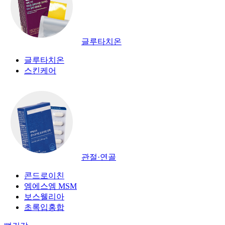
글루타치온
글루타치온
스킨케어
관절·연골
콘드로이친
엠에스엠 MSM
보스웰리아
초록입홍합