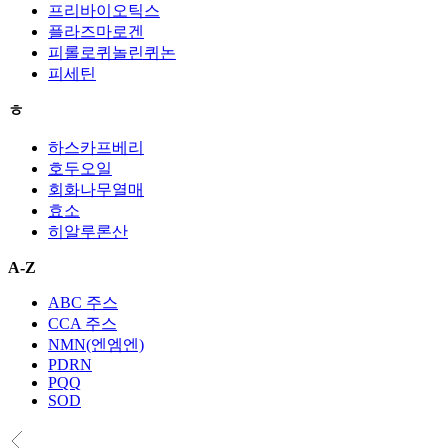
프리바이오틱스
플라즈마로겐
피롤로퀴놀린퀴논
피세틴
ㅎ
하스카프베리
호두오일
회화나무열매
효소
히알루론산
A-Z
ABC 주스
CCA 주스
NMN(엔엠엔)
PDRN
PQQ
SOD