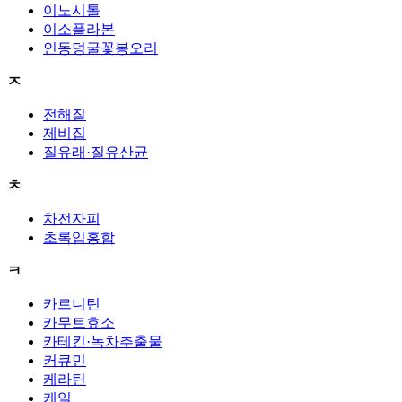
이노시톨
이소플라본
인동덩굴꽃봉오리
ㅈ
전해질
제비집
질유래·질유산균
ㅊ
차전자피
초록입홍합
ㅋ
카르니틴
카무트효소
카테킨·녹차추출물
커큐민
케라틴
케일