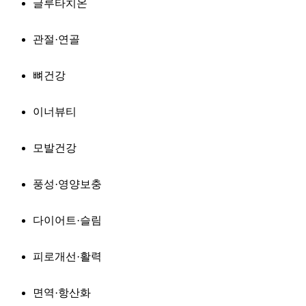
글루타치온
관절·연골
뼈건강
이너뷰티
모발건강
풍성·영양보충
다이어트·슬림
피로개선·활력
면역·항산화