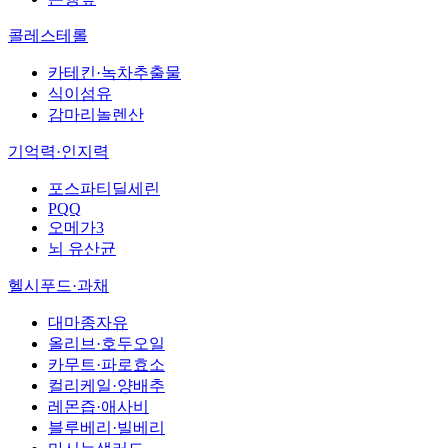
콜레스테롤
카테킨·녹차추출물
식이섬유
감마리놀렌산
기억력·인지력
포스파티딜세린
PQQ
오메가3
뇌 유산균
헬시푸드·과채
대마종자유
올리브·호두오일
카무트·파로효소
컬리케일·양배추
레몬즙·애사비
블루베리·빌베리