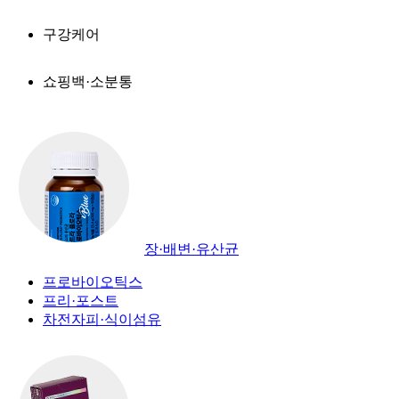
구강케어
쇼핑백·소분통
장·배변·유산균
프로바이오틱스
프리·포스트
차전자피·식이섬유