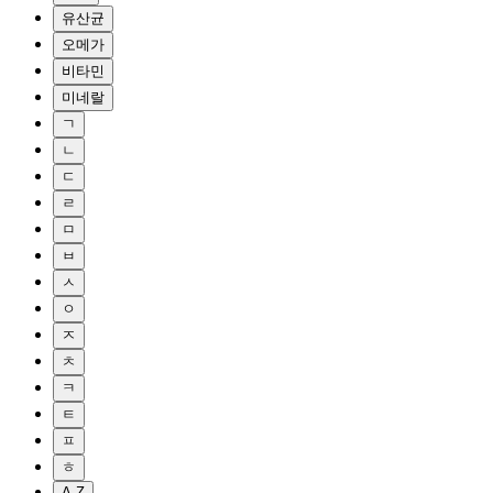
유산균
오메가
비타민
미네랄
ㄱ
ㄴ
ㄷ
ㄹ
ㅁ
ㅂ
ㅅ
ㅇ
ㅈ
ㅊ
ㅋ
ㅌ
ㅍ
ㅎ
A-Z