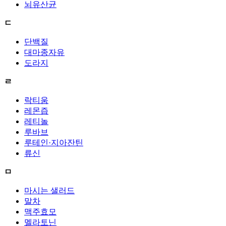
뇌유산균
ㄷ
단백질
대마종자유
도라지
ㄹ
락티움
레몬즙
레티놀
루바브
루테인·지아잔틴
류신
ㅁ
마시는 샐러드
말차
맥주효모
멜라토닌