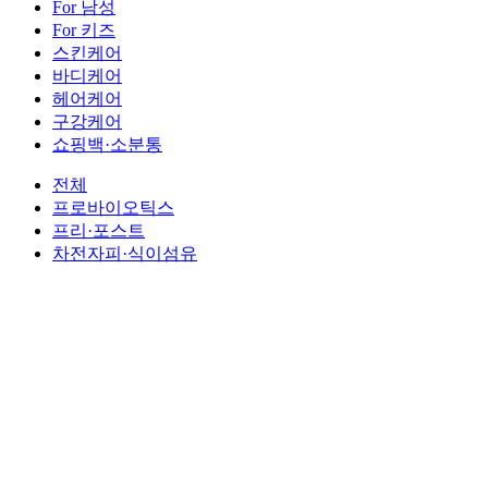
For 남성
For 키즈
스킨케어
바디케어
헤어케어
구강케어
쇼핑백·소분통
전체
프로바이오틱스
프리·포스트
차전자피·식이섬유