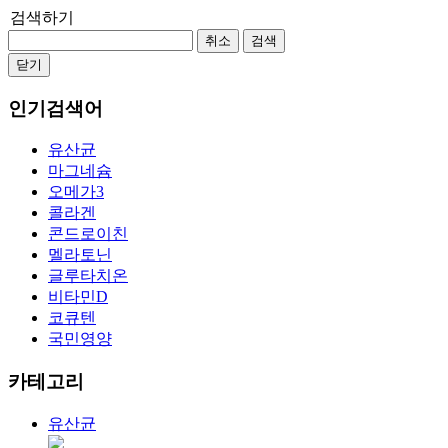
검색하기
취소
검색
닫기
인기검색어
유산균
마그네슘
오메가3
콜라겐
콘드로이친
멜라토닌
글루타치온
비타민D
코큐텐
국민영양
카테고리
유산균