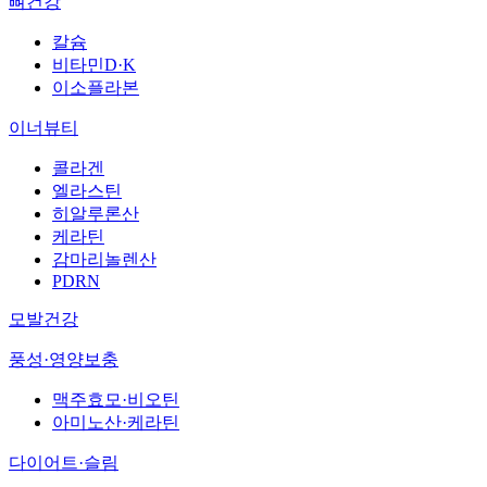
뼈건강
칼슘
비타민D·K
이소플라본
이너뷰티
콜라겐
엘라스틴
히알루론산
케라틴
감마리놀렌산
PDRN
모발건강
풍성·영양보충
맥주효모·비오틴
아미노산·케라틴
다이어트·슬림