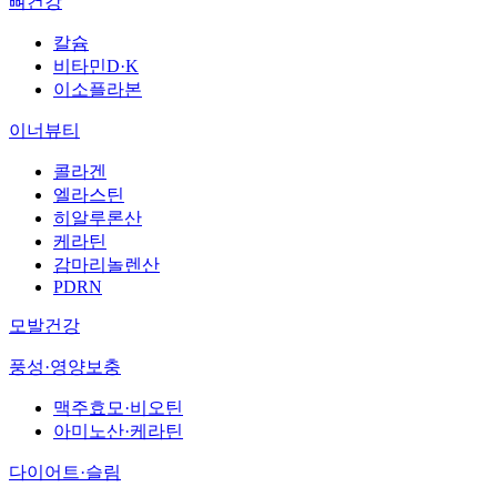
뼈건강
칼슘
비타민D·K
이소플라본
이너뷰티
콜라겐
엘라스틴
히알루론산
케라틴
감마리놀렌산
PDRN
모발건강
풍성·영양보충
맥주효모·비오틴
아미노산·케라틴
다이어트·슬림