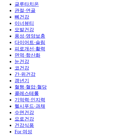
글루타치온
관절·연골
뼈건강
이너뷰티
모발건강
풍성·영양보충
다이어트·슬림
피로개선·활력
면역·항산화
눈건강
코건강
간·위건강
갱년기
혈행·혈압·혈당
콜레스테롤
기억력·인지력
헬시푸드·과채
수면건강
요로건강
건강식품
For 여성