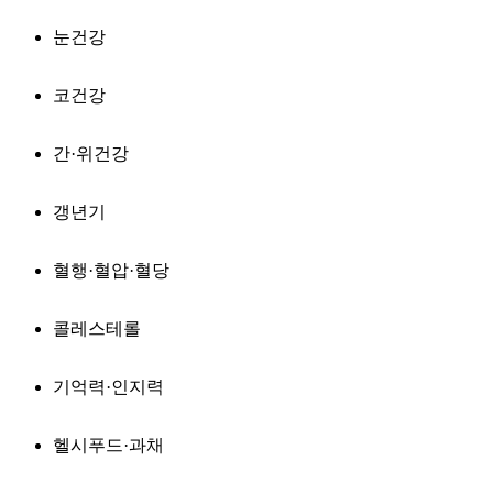
눈건강
코건강
간·위건강
갱년기
혈행·혈압·혈당
콜레스테롤
기억력·인지력
헬시푸드·과채