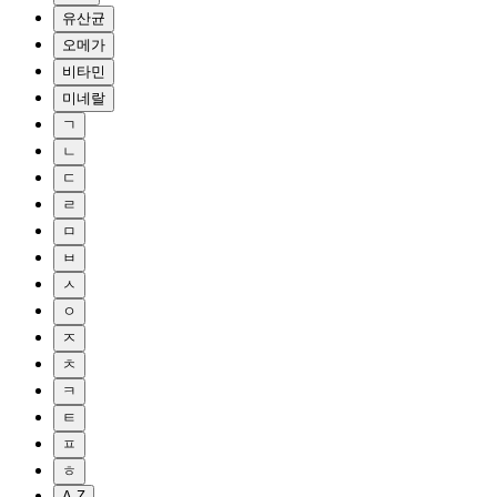
유산균
오메가
비타민
미네랄
ㄱ
ㄴ
ㄷ
ㄹ
ㅁ
ㅂ
ㅅ
ㅇ
ㅈ
ㅊ
ㅋ
ㅌ
ㅍ
ㅎ
A-Z