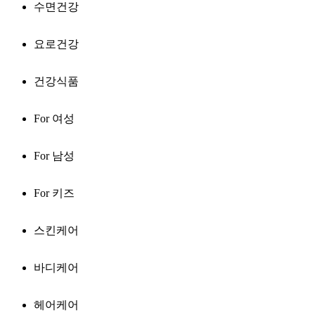
수면건강
요로건강
건강식품
For 여성
For 남성
For 키즈
스킨케어
바디케어
헤어케어