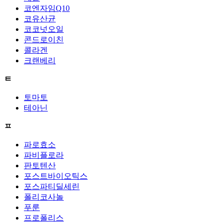
코엔자임Q10
코유산균
코코넛오일
콘드로이친
콜라겐
크랜베리
ㅌ
토마토
테아닌
ㅍ
파로효소
파비플로라
판토텐산
포스트바이오틱스
포스파티딜세린
폴리코사놀
푸룬
프로폴리스