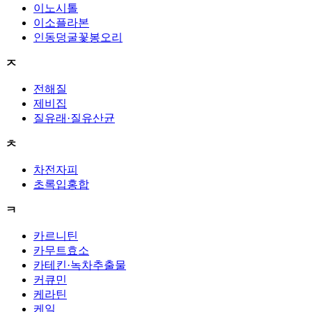
이노시톨
이소플라본
인동덩굴꽃봉오리
ㅈ
전해질
제비집
질유래·질유산균
ㅊ
차전자피
초록입홍합
ㅋ
카르니틴
카무트효소
카테킨·녹차추출물
커큐민
케라틴
케일