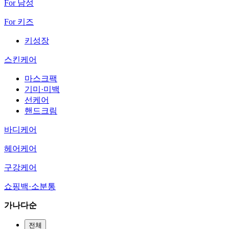
For 남성
For 키즈
키성장
스킨케어
마스크팩
기미·미백
선케어
핸드크림
바디케어
헤어케어
구강케어
쇼핑백·소분통
가나다순
전체