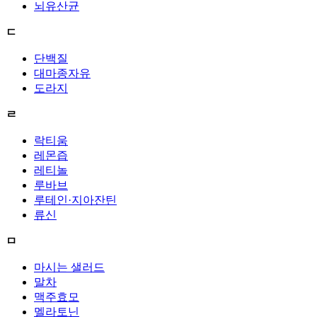
뇌유산균
ㄷ
단백질
대마종자유
도라지
ㄹ
락티움
레몬즙
레티놀
루바브
루테인·지아잔틴
류신
ㅁ
마시는 샐러드
말차
맥주효모
멜라토닌