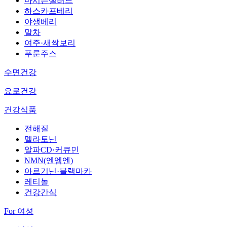
마시는샐러드
하스카프베리
야생베리
말차
여주·새싹보리
푸룬주스
수면건강
요로건강
건강식품
전해질
멜라토닌
알파CD·커큐민
NMN(엔엠엔)
아르기닌·블랙마카
레티놀
건강간식
For 여성