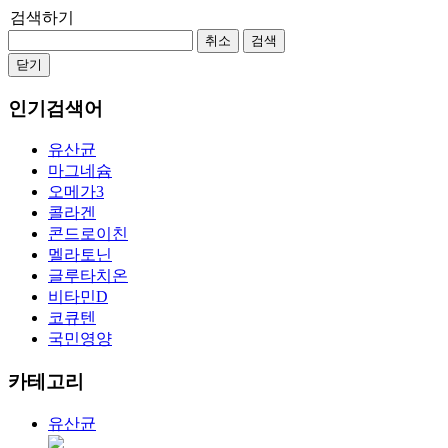
검색하기
취소
검색
닫기
인기검색어
유산균
마그네슘
오메가3
콜라겐
콘드로이친
멜라토닌
글루타치온
비타민D
코큐텐
국민영양
카테고리
유산균