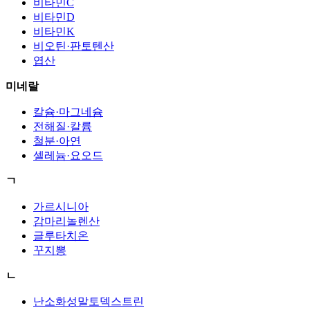
비타민C
비타민D
비타민K
비오틴·판토텐산
엽산
미네랄
칼슘·마그네슘
전해질·칼륨
철분·아연
셀레늄·요오드
ㄱ
가르시니아
감마리놀렌산
글루타치온
꾸지뽕
ㄴ
난소화성말토덱스트린