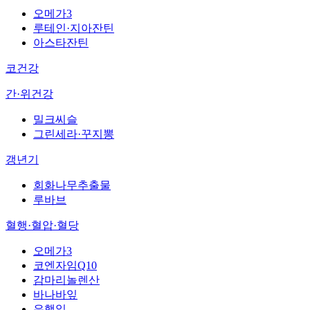
오메가3
루테인·지아잔틴
아스타잔틴
코건강
간·위건강
밀크씨슬
그린세라·꾸지뽕
갱년기
회화나무추출물
루바브
혈행·혈압·혈당
오메가3
코엔자임Q10
감마리놀렌산
바나바잎
은행잎