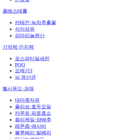
콜레스테롤
카테킨·녹차추출물
식이섬유
감마리놀렌산
기억력·인지력
포스파티딜세린
PQQ
오메가3
뇌 유산균
헬시푸드·과채
대마종자유
올리브·호두오일
카무트·파로효소
컬리케일·양배추
레몬즙·애사비
블루베리·빌베리