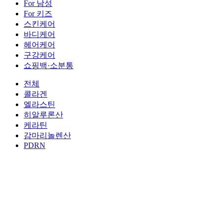
For 남성
For 키즈
스킨케어
바디케어
헤어케어
구강케어
쇼핑백·소분통
전체
콜라겐
엘라스틴
히알루론산
케라틴
감마리놀렌산
PDRN