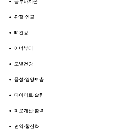
글루타치온
관절·연골
뼈건강
이너뷰티
모발건강
풍성·영양보충
다이어트·슬림
피로개선·활력
면역·항산화