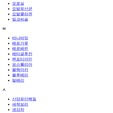
모로실
모발유산균
모발콜라겐
밀크씨슬
ㅂ
바나바잎
베르가못
베르베린
베타글루칸
벤포티아민
보스웰리아
블랙마카
블루베리
빌베리
ㅅ
산양유단백질
새싹보리
생강차