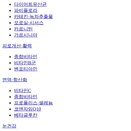
다이어트유산균
파비플로라
카테킨·녹차추출물
모로실·시서스
카르니틴
가르시니아
피로개선·활력
종합비타민
비타민B군
벤포티아민
면역·항산화
비타민C
종합비타민
프로폴리스·셀레늄
코엔자임Q10
베타글루칸
눈건강