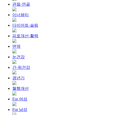
관절·연골
이너뷰티
다이어트·슬림
피로개선·활력
면역
눈건강
간·위건강
갱년기
혈행개선
For 여성
For 남성