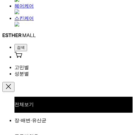
헤어케어
스킨케어
검색
고민별
성분별
전체보기
장·배변·유산균