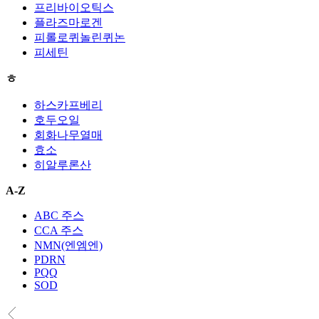
프리바이오틱스
플라즈마로겐
피롤로퀴놀린퀴논
피세틴
ㅎ
하스카프베리
호두오일
회화나무열매
효소
히알루론산
A-Z
ABC 주스
CCA 주스
NMN(엔엠엔)
PDRN
PQQ
SOD