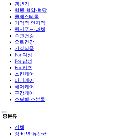
갱년기
혈행·혈압·혈당
콜레스테롤
기억력·인지력
헬시푸드·과채
수면건강
요로건강
건강식품
For 여성
For 남성
For 키즈
스킨케어
바디케어
헤어케어
구강케어
쇼핑백·소분통
중분류
전체
장·배변·유산균