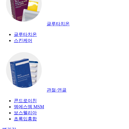
글루타치온
글루타치온
스킨케어
관절·연골
콘드로이친
엠에스엠 MSM
보스웰리아
초록입홍합