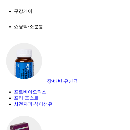
구강케어
쇼핑백·소분통
장·배변·유산균
프로바이오틱스
프리·포스트
차전자피·식이섬유