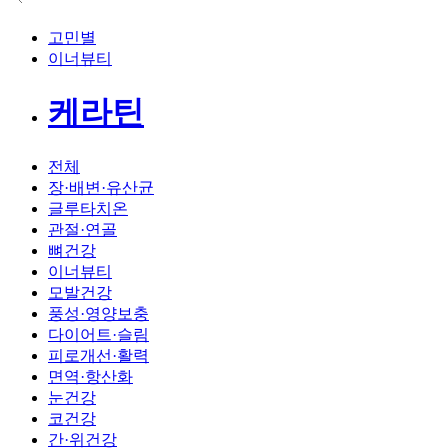
고민별
이너뷰티
케라틴
전체
장·배변·유산균
글루타치온
관절·연골
뼈건강
이너뷰티
모발건강
풍성·영양보충
다이어트·슬림
피로개선·활력
면역·항산화
눈건강
코건강
간·위건강