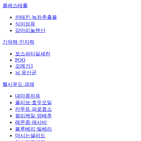
콜레스테롤
카테킨·녹차추출물
식이섬유
감마리놀렌산
기억력·인지력
포스파티딜세린
PQQ
오메가3
뇌 유산균
헬시푸드·과채
대마종자유
올리브·호두오일
카무트·파로효소
컬리케일·양배추
레몬즙·애사비
블루베리·빌베리
마시는샐러드