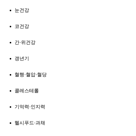
눈건강
코건강
간·위건강
갱년기
혈행·혈압·혈당
콜레스테롤
기억력·인지력
헬시푸드·과채