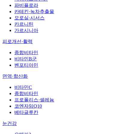
파비플로라
카테킨·녹차추출물
모로실·시서스
카르니틴
가르시니아
피로개선·활력
종합비타민
비타민B군
벤포티아민
면역·항산화
비타민C
종합비타민
프로폴리스·셀레늄
코엔자임Q10
베타글루칸
눈건강