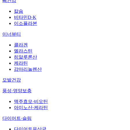
뼈건강
칼슘
비타민D·K
이소플라본
이너뷰티
콜라겐
엘라스틴
히알루론산
케라틴
감마리놀렌산
모발건강
풍성·영양보충
맥주효모·비오틴
아미노산·케라틴
다이어트·슬림
다이어트유산균