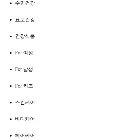
수면건강
요로건강
건강식품
For 여성
For 남성
For 키즈
스킨케어
바디케어
헤어케어