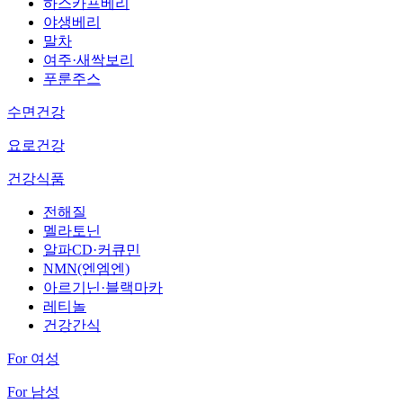
하스카프베리
야생베리
말차
여주·새싹보리
푸룬주스
수면건강
요로건강
건강식품
전해질
멜라토닌
알파CD·커큐민
NMN(엔엠엔)
아르기닌·블랙마카
레티놀
건강간식
For 여성
For 남성