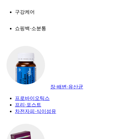
구강케어
쇼핑백·소분통
장·배변·유산균
프로바이오틱스
프리·포스트
차전자피·식이섬유