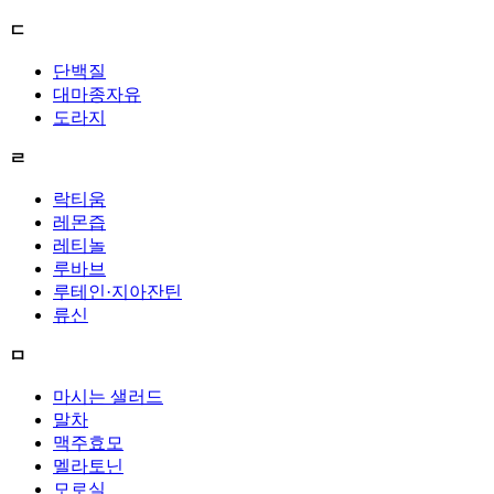
ㄷ
단백질
대마종자유
도라지
ㄹ
락티움
레몬즙
레티놀
루바브
루테인·지아잔틴
류신
ㅁ
마시는 샐러드
말차
맥주효모
멜라토닌
모로실