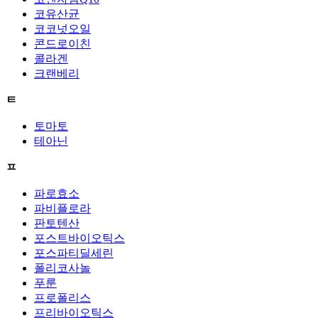
코유산균
코코넛오일
콘드로이친
콜라겐
크랜베리
ㅌ
토마토
테아닌
ㅍ
파로효소
파비플로라
판토텐산
포스트바이오틱스
포스파티딜세린
폴리코사놀
푸룬
프로폴리스
프리바이오틱스