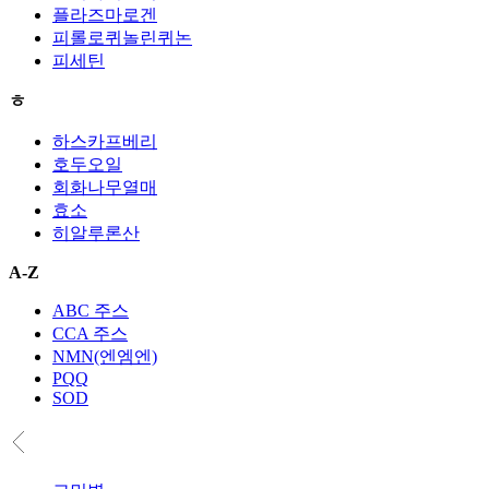
플라즈마로겐
피롤로퀴놀린퀴논
피세틴
ㅎ
하스카프베리
호두오일
회화나무열매
효소
히알루론산
A-Z
ABC 주스
CCA 주스
NMN(엔엠엔)
PQQ
SOD