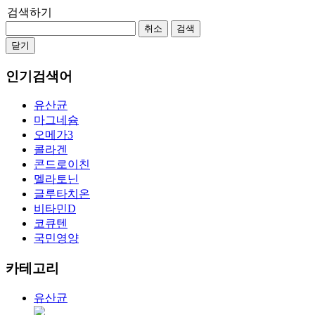
검색하기
취소
검색
닫기
인기검색어
유산균
마그네슘
오메가3
콜라겐
콘드로이친
멜라토닌
글루타치온
비타민D
코큐텐
국민영양
카테고리
유산균