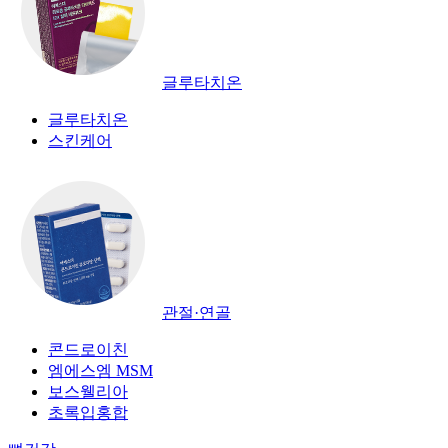
글루타치온
글루타치온
스킨케어
관절·연골
콘드로이친
엠에스엠 MSM
보스웰리아
초록입홍합