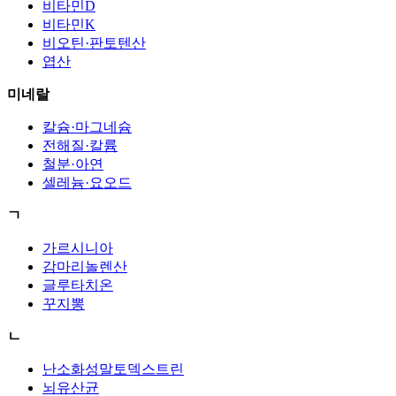
비타민D
비타민K
비오틴·판토텐산
엽산
미네랄
칼슘·마그네슘
전해질·칼륨
철분·아연
셀레늄·요오드
ㄱ
가르시니아
감마리놀렌산
글루타치온
꾸지뽕
ㄴ
난소화성말토덱스트린
뇌유산균