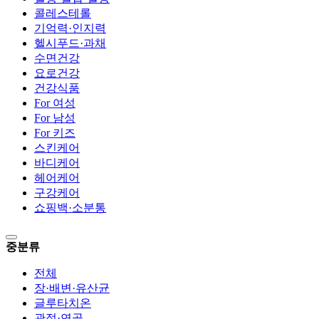
콜레스테롤
기억력·인지력
헬시푸드·과채
수면건강
요로건강
건강식품
For 여성
For 남성
For 키즈
스킨케어
바디케어
헤어케어
구강케어
쇼핑백·소분통
중분류
전체
장·배변·유산균
글루타치온
관절·연골