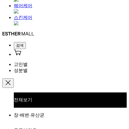
헤어케어
스킨케어
검색
고민별
성분별
전체보기
장·배변·유산균