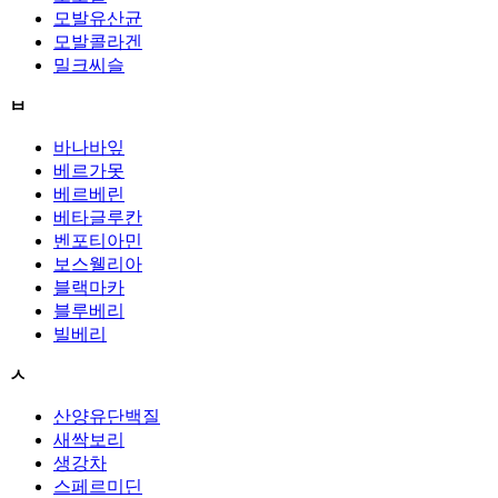
모발유산균
모발콜라겐
밀크씨슬
ㅂ
바나바잎
베르가못
베르베린
베타글루칸
벤포티아민
보스웰리아
블랙마카
블루베리
빌베리
ㅅ
산양유단백질
새싹보리
생강차
스페르미딘