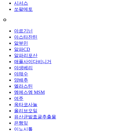
시서스
쏘팔메토
ㅇ
아르기닌
아스타잔틴
알부민
알파CD
알파리포산
애플사이다비니거
야생베리
야채수
양배추
엘라스틴
엠에스엠 MSM
여주
옥타코사놀
올리브오일
유산균발효굴추출물
은행잎
이노시톨