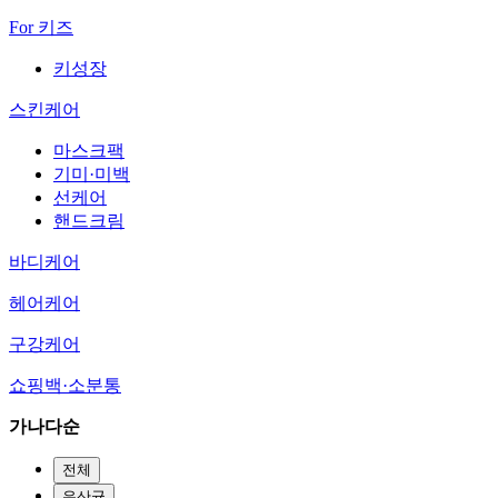
For 키즈
키성장
스킨케어
마스크팩
기미·미백
선케어
핸드크림
바디케어
헤어케어
구강케어
쇼핑백·소분통
가나다순
전체
유산균