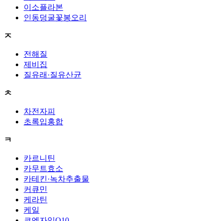
이소플라본
인동덩굴꽃봉오리
ㅈ
전해질
제비집
질유래·질유산균
ㅊ
차전자피
초록입홍합
ㅋ
카르니틴
카무트효소
카테킨·녹차추출물
커큐민
케라틴
케일
코엔자임Q10