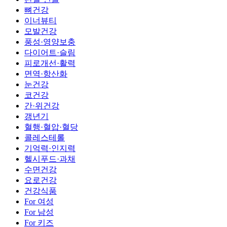
뼈건강
이너뷰티
모발건강
풍성·영양보충
다이어트·슬림
피로개선·활력
면역·항산화
눈건강
코건강
간·위건강
갱년기
혈행·혈압·혈당
콜레스테롤
기억력·인지력
헬시푸드·과채
수면건강
요로건강
건강식품
For 여성
For 남성
For 키즈