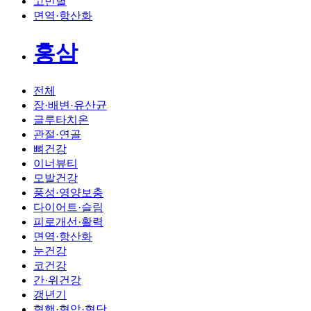
고민별
면역·항산화
홍삼
전체
장·배변·유산균
글루타치온
관절·연골
뼈건강
이너뷰티
모발건강
풍성·영양보충
다이어트·슬림
피로개선·활력
면역·항산화
눈건강
코건강
간·위건강
갱년기
혈행·혈압·혈당