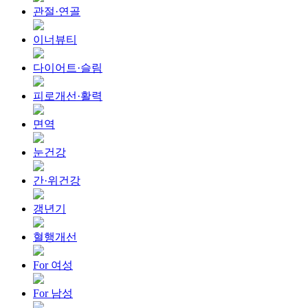
관절·연골
이너뷰티
다이어트·슬림
피로개선·활력
면역
눈건강
간·위건강
갱년기
혈행개선
For 여성
For 남성