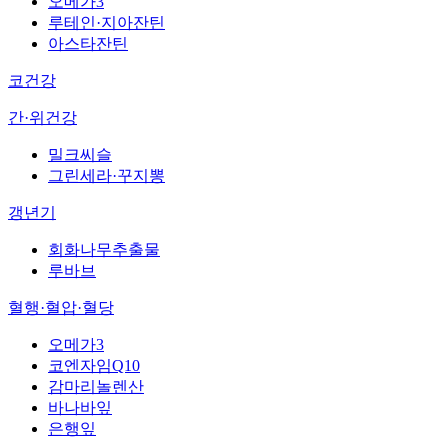
오메가3
루테인·지아잔틴
아스타잔틴
코건강
간·위건강
밀크씨슬
그린세라·꾸지뽕
갱년기
회화나무추출물
루바브
혈행·혈압·혈당
오메가3
코엔자임Q10
감마리놀렌산
바나바잎
은행잎