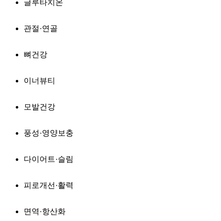
글루타치온
관절·연골
뼈건강
이너뷰티
모발건강
풍성·영양보충
다이어트·슬림
피로개선·활력
면역·항산화