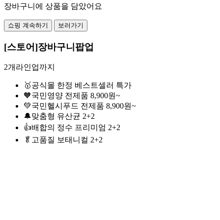
장바구니에 상품을 담았어요
쇼핑 계속하기
보러가기
[스토어]장바구니팝업
2개라인업까지
🥇공식몰 한정 베스트셀러 특가
🧡국민영양 전제품 8,900원~
💚국민헬시푸드 전제품 8,900원~
🔔맞춤형 유산균 2+2
👍배합의 정수 프리미엄 2+2
🥬고품질 보태니컬 2+2