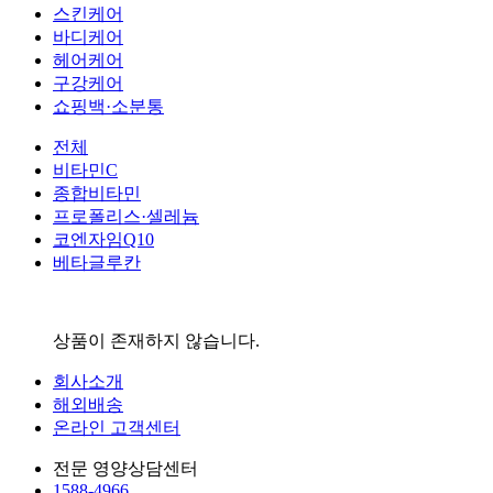
스킨케어
바디케어
헤어케어
구강케어
쇼핑백·소분통
전체
비타민C
종합비타민
프로폴리스·셀레늄
코엔자임Q10
베타글루칸
상품이 존재하지 않습니다.
회사소개
해외배송
온라인 고객센터
전문 영양상담센터
1588-4966