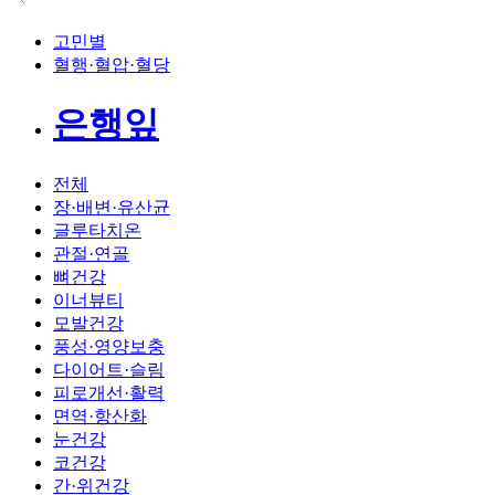
고민별
혈행·혈압·혈당
은행잎
전체
장·배변·유산균
글루타치온
관절·연골
뼈건강
이너뷰티
모발건강
풍성·영양보충
다이어트·슬림
피로개선·활력
면역·항산화
눈건강
코건강
간·위건강