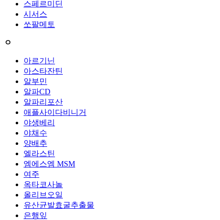
스페르미딘
시서스
쏘팔메토
ㅇ
아르기닌
아스타잔틴
알부민
알파CD
알파리포산
애플사이다비니거
야생베리
야채수
양배추
엘라스틴
엠에스엠 MSM
여주
옥타코사놀
올리브오일
유산균발효굴추출물
은행잎