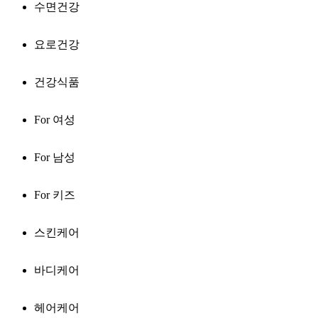
수면건강
요로건강
건강식품
For 여성
For 남성
For 키즈
스킨케어
바디케어
헤어케어