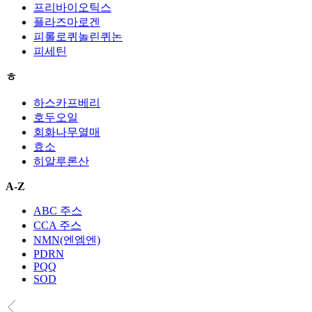
프리바이오틱스
플라즈마로겐
피롤로퀴놀린퀴논
피세틴
ㅎ
하스카프베리
호두오일
회화나무열매
효소
히알루론산
A-Z
ABC 주스
CCA 주스
NMN(엔엠엔)
PDRN
PQQ
SOD