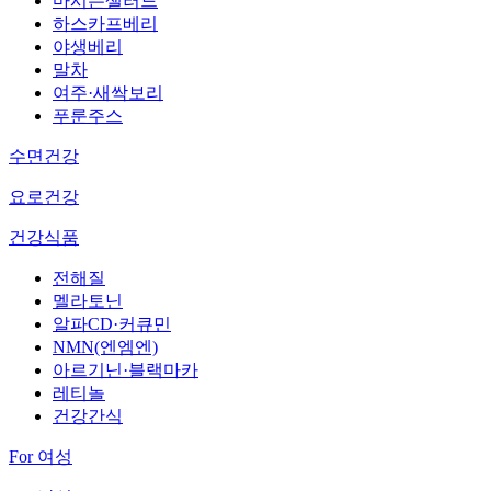
마시는샐러드
하스카프베리
야생베리
말차
여주·새싹보리
푸룬주스
수면건강
요로건강
건강식품
전해질
멜라토닌
알파CD·커큐민
NMN(엔엠엔)
아르기닌·블랙마카
레티놀
건강간식
For 여성