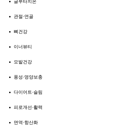
글루타치온
관절·연골
뼈건강
이너뷰티
모발건강
풍성·영양보충
다이어트·슬림
피로개선·활력
면역·항산화