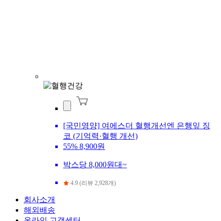
[국민영양] 여에스더 혈행개선엔 은행잎 징
코 (기억력·혈행 개선)
55%
8,900원
박스당 8,000원대~
4.9 (리뷰 2,928개)
회사소개
해외배송
온라인 고객센터