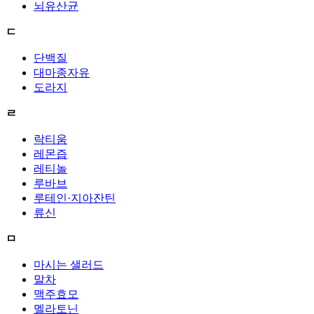
뇌유산균
ㄷ
단백질
대마종자유
도라지
ㄹ
락티움
레몬즙
레티놀
루바브
루테인·지아잔틴
류신
ㅁ
마시는 샐러드
말차
맥주효모
멜라토닌