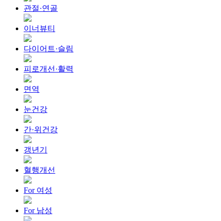
관절·연골
이너뷰티
다이어트·슬림
피로개선·활력
면역
눈건강
간·위건강
갱년기
혈행개선
For 여성
For 남성