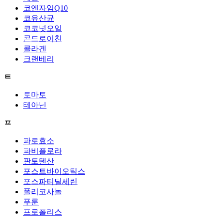
코엔자임Q10
코유산균
코코넛오일
콘드로이친
콜라겐
크랜베리
ㅌ
토마토
테아닌
ㅍ
파로효소
파비플로라
판토텐산
포스트바이오틱스
포스파티딜세린
폴리코사놀
푸룬
프로폴리스