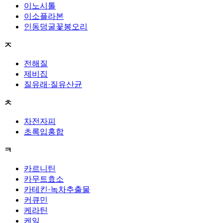
이노시톨
이소플라본
인동덩굴꽃봉오리
ㅈ
전해질
제비집
질유래·질유산균
ㅊ
차전자피
초록입홍합
ㅋ
카르니틴
카무트효소
카테킨·녹차추출물
커큐민
케라틴
케일