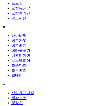
모로실
모발유산균
모발콜라겐
밀크씨슬
ㅂ
바나바잎
베르가못
베르베린
베타글루칸
벤포티아민
보스웰리아
블랙마카
블루베리
빌베리
ㅅ
산양유단백질
새싹보리
생강차