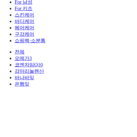
For 남성
For 키즈
스킨케어
바디케어
헤어케어
구강케어
쇼핑백·소분통
전체
오메가3
코엔자임Q10
감마리놀렌산
바나바잎
은행잎