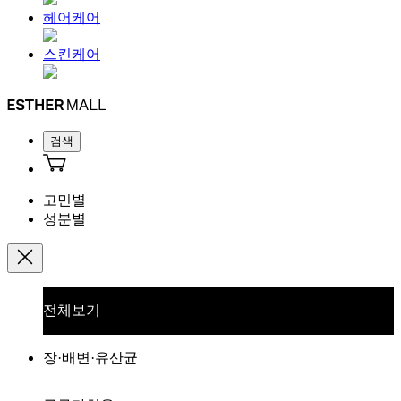
헤어케어
스킨케어
검색
고민별
성분별
전체보기
장·배변·유산균