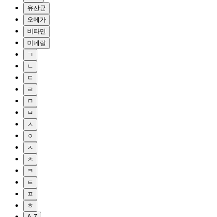
유산균
오메가
비타민
미네랄
ㄱ
ㄴ
ㄷ
ㄹ
ㅁ
ㅂ
ㅅ
ㅇ
ㅈ
ㅊ
ㅋ
ㅌ
ㅍ
ㅎ
A-Z