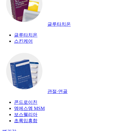
글루타치온
글루타치온
스킨케어
관절·연골
콘드로이친
엠에스엠 MSM
보스웰리아
초록입홍합