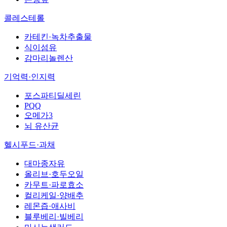
콜레스테롤
카테킨·녹차추출물
식이섬유
감마리놀렌산
기억력·인지력
포스파티딜세린
PQQ
오메가3
뇌 유산균
헬시푸드·과채
대마종자유
올리브·호두오일
카무트·파로효소
컬리케일·양배추
레몬즙·애사비
블루베리·빌베리