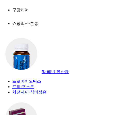
구강케어
쇼핑백·소분통
장·배변·유산균
프로바이오틱스
프리·포스트
차전자피·식이섬유