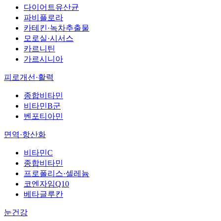
다이어트유산균
파비플로라
카테킨·녹차추출물
모로실·시서스
카르니틴
가르시니아
피로개선·활력
종합비타민
비타민B군
벤포티아민
면역·항산화
비타민C
종합비타민
프로폴리스·셀레늄
코엔자임Q10
베타글루칸
눈건강