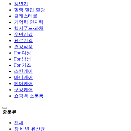
갱년기
혈행·혈압·혈당
콜레스테롤
기억력·인지력
헬시푸드·과채
수면건강
요로건강
건강식품
For 여성
For 남성
For 키즈
스킨케어
바디케어
헤어케어
구강케어
쇼핑백·소분통
중분류
전체
장·배변·유산균