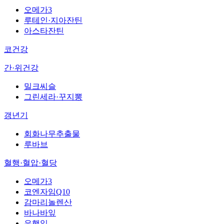
오메가3
루테인·지아잔틴
아스타잔틴
코건강
간·위건강
밀크씨슬
그린세라·꾸지뽕
갱년기
회화나무추출물
루바브
혈행·혈압·혈당
오메가3
코엔자임Q10
감마리놀렌산
바나바잎
은행잎