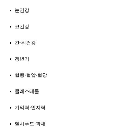
눈건강
코건강
간·위건강
갱년기
혈행·혈압·혈당
콜레스테롤
기억력·인지력
헬시푸드·과채