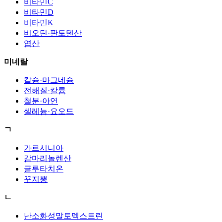
비타민C
비타민D
비타민K
비오틴·판토텐산
엽산
미네랄
칼슘·마그네슘
전해질·칼륨
철분·아연
셀레늄·요오드
ㄱ
가르시니아
감마리놀렌산
글루타치온
꾸지뽕
ㄴ
난소화성말토덱스트린