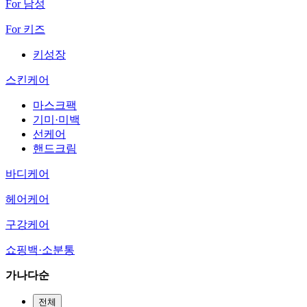
For 남성
For 키즈
키성장
스킨케어
마스크팩
기미·미백
선케어
핸드크림
바디케어
헤어케어
구강케어
쇼핑백·소분통
가나다순
전체