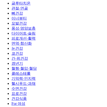
글루타치온
관절·연골
뼈건강
이너뷰티
모발건강
풍성·영양보충
다이어트·슬림
피로개선·활력
면역·항산화
눈건강
코건강
간·위건강
갱년기
혈행·혈압·혈당
콜레스테롤
기억력·인지력
헬시푸드·과채
수면건강
요로건강
건강식품
For 여성