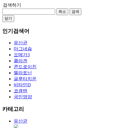
검색하기
취소
검색
닫기
인기검색어
유산균
마그네슘
오메가3
콜라겐
콘드로이친
멜라토닌
글루타치온
비타민D
코큐텐
국민영양
카테고리
유산균