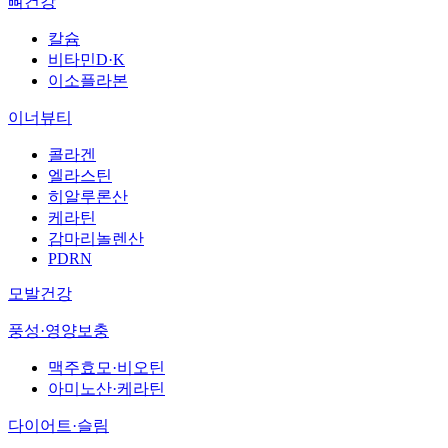
뼈건강
칼슘
비타민D·K
이소플라본
이너뷰티
콜라겐
엘라스틴
히알루론산
케라틴
감마리놀렌산
PDRN
모발건강
풍성·영양보충
맥주효모·비오틴
아미노산·케라틴
다이어트·슬림