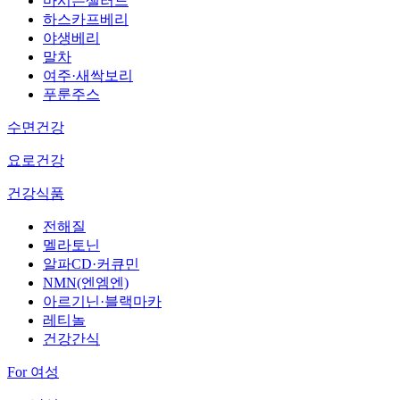
마시는샐러드
하스카프베리
야생베리
말차
여주·새싹보리
푸룬주스
수면건강
요로건강
건강식품
전해질
멜라토닌
알파CD·커큐민
NMN(엔엠엔)
아르기닌·블랙마카
레티놀
건강간식
For 여성