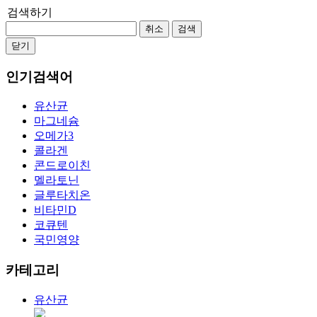
검색하기
취소
검색
닫기
인기검색어
유산균
마그네슘
오메가3
콜라겐
콘드로이친
멜라토닌
글루타치온
비타민D
코큐텐
국민영양
카테고리
유산균