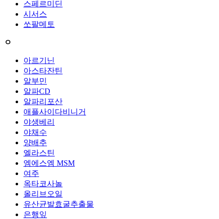
스페르미딘
시서스
쏘팔메토
ㅇ
아르기닌
아스타잔틴
알부민
알파CD
알파리포산
애플사이다비니거
야생베리
야채수
양배추
엘라스틴
엠에스엠 MSM
여주
옥타코사놀
올리브오일
유산균발효굴추출물
은행잎