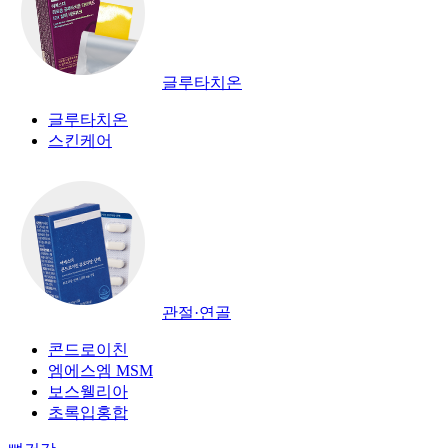
글루타치온
글루타치온
스킨케어
관절·연골
콘드로이친
엠에스엠 MSM
보스웰리아
초록입홍합