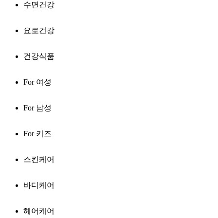
수면건강
요로건강
건강식품
For 여성
For 남성
For 키즈
스킨케어
바디케어
헤어케어