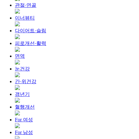
관절·연골
이너뷰티
다이어트·슬림
피로개선·활력
면역
눈건강
간·위건강
갱년기
혈행개선
For 여성
For 남성