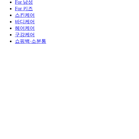
For 남성
For 키즈
스킨케어
바디케어
헤어케어
구강케어
쇼핑백·소분통