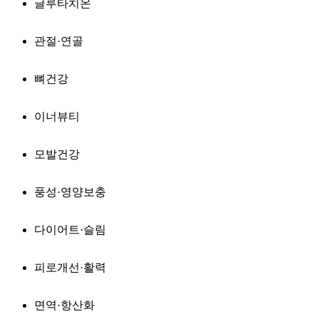
글루타치온
관절·연골
뼈건강
이너뷰티
모발건강
풍성·영양보충
다이어트·슬림
피로개선·활력
면역·항산화