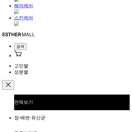
헤어케어
스킨케어
검색
고민별
성분별
전체보기
장·배변·유산균