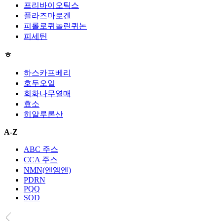
프리바이오틱스
플라즈마로겐
피롤로퀴놀린퀴논
피세틴
ㅎ
하스카프베리
호두오일
회화나무열매
효소
히알루론산
A-Z
ABC 주스
CCA 주스
NMN(엔엠엔)
PDRN
PQQ
SOD