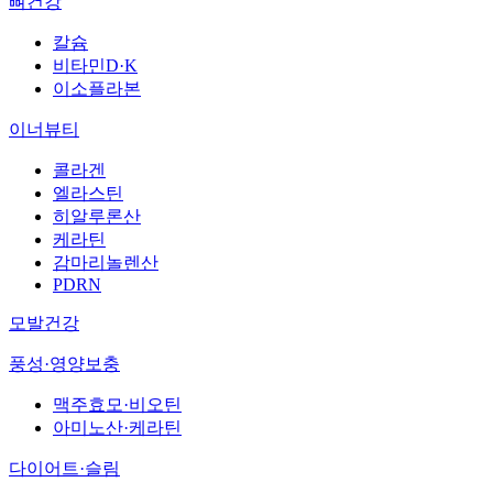
뼈건강
칼슘
비타민D·K
이소플라본
이너뷰티
콜라겐
엘라스틴
히알루론산
케라틴
감마리놀렌산
PDRN
모발건강
풍성·영양보충
맥주효모·비오틴
아미노산·케라틴
다이어트·슬림