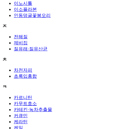
이노시톨
이소플라본
인동덩굴꽃봉오리
ㅈ
전해질
제비집
질유래·질유산균
ㅊ
차전자피
초록입홍합
ㅋ
카르니틴
카무트효소
카테킨·녹차추출물
커큐민
케라틴
케일