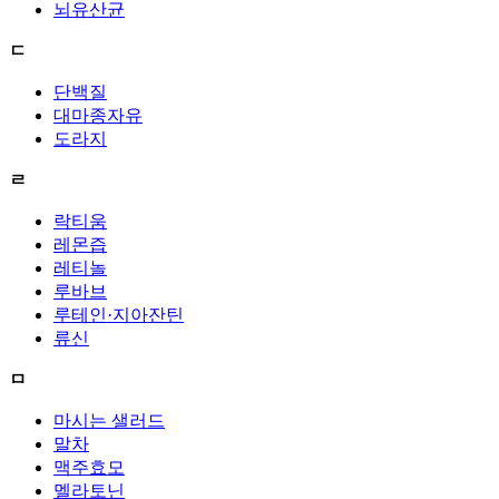
뇌유산균
ㄷ
단백질
대마종자유
도라지
ㄹ
락티움
레몬즙
레티놀
루바브
루테인·지아잔틴
류신
ㅁ
마시는 샐러드
말차
맥주효모
멜라토닌