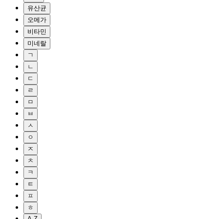
유산균
오메가
비타민
미네랄
ㄱ
ㄴ
ㄷ
ㄹ
ㅁ
ㅂ
ㅅ
ㅇ
ㅈ
ㅊ
ㅋ
ㅌ
ㅍ
ㅎ
A-Z