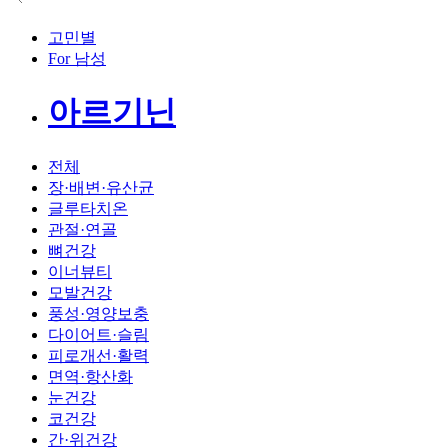
고민별
For 남성
아르기닌
전체
장·배변·유산균
글루타치온
관절·연골
뼈건강
이너뷰티
모발건강
풍성·영양보충
다이어트·슬림
피로개선·활력
면역·항산화
눈건강
코건강
간·위건강