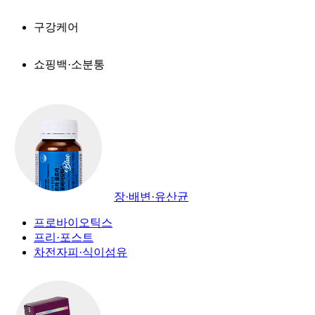
구강케어
쇼핑백·소분통
장·배변·유산균
프로바이오틱스
프리·포스트
차전자피·식이섬유