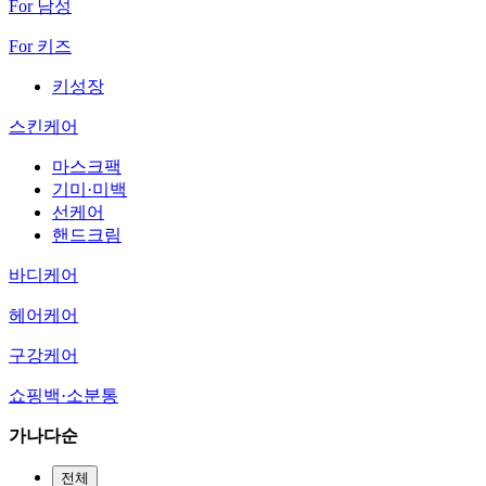
For 남성
For 키즈
키성장
스킨케어
마스크팩
기미·미백
선케어
핸드크림
바디케어
헤어케어
구강케어
쇼핑백·소분통
가나다순
전체