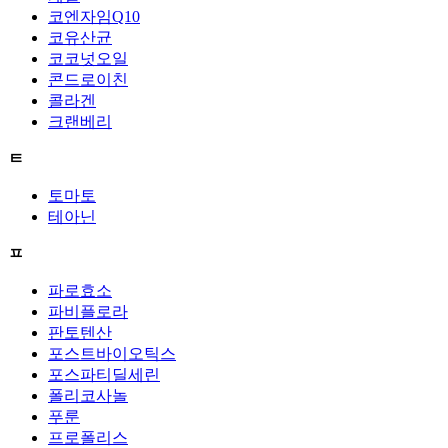
코엔자임Q10
코유산균
코코넛오일
콘드로이친
콜라겐
크랜베리
ㅌ
토마토
테아닌
ㅍ
파로효소
파비플로라
판토텐산
포스트바이오틱스
포스파티딜세린
폴리코사놀
푸룬
프로폴리스