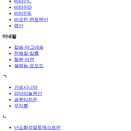
비타민C
비타민D
비타민K
비오틴·판토텐산
엽산
미네랄
칼슘·마그네슘
전해질·칼륨
철분·아연
셀레늄·요오드
ㄱ
가르시니아
감마리놀렌산
글루타치온
꾸지뽕
ㄴ
난소화성말토덱스트린