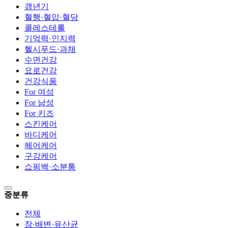
갱년기
혈행·혈압·혈당
콜레스테롤
기억력·인지력
헬시푸드·과채
수면건강
요로건강
건강식품
For 여성
For 남성
For 키즈
스킨케어
바디케어
헤어케어
구강케어
쇼핑백·소분통
중분류
전체
장·배변·유산균