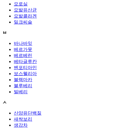
모로실
모발유산균
모발콜라겐
밀크씨슬
ㅂ
바나바잎
베르가못
베르베린
베타글루칸
벤포티아민
보스웰리아
블랙마카
블루베리
빌베리
ㅅ
산양유단백질
새싹보리
생강차