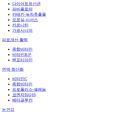
다이어트유산균
파비플로라
카테킨·녹차추출물
모로실·시서스
카르니틴
가르시니아
피로개선·활력
종합비타민
비타민B군
벤포티아민
면역·항산화
비타민C
종합비타민
프로폴리스·셀레늄
코엔자임Q10
베타글루칸
눈건강