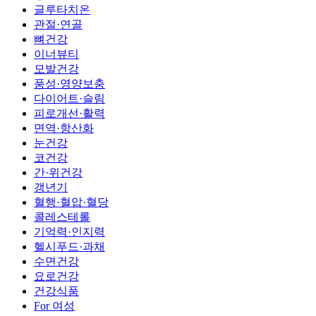
글루타치온
관절·연골
뼈건강
이너뷰티
모발건강
풍성·영양보충
다이어트·슬림
피로개선·활력
면역·항산화
눈건강
코건강
간·위건강
갱년기
혈행·혈압·혈당
콜레스테롤
기억력·인지력
헬시푸드·과채
수면건강
요로건강
건강식품
For 여성