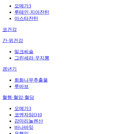
오메가3
루테인·지아잔틴
아스타잔틴
코건강
간·위건강
밀크씨슬
그린세라·꾸지뽕
갱년기
회화나무추출물
루바브
혈행·혈압·혈당
오메가3
코엔자임Q10
감마리놀렌산
바나바잎
은행잎