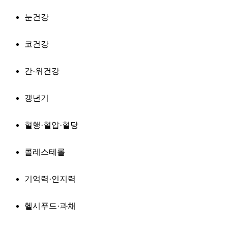
눈건강
코건강
간·위건강
갱년기
혈행·혈압·혈당
콜레스테롤
기억력·인지력
헬시푸드·과채