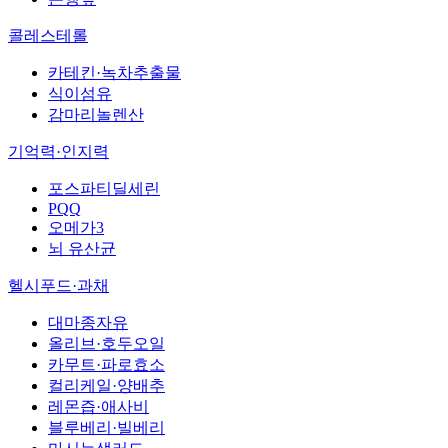
콜레스테롤
카테킨·녹차추출물
식이섬유
감마리놀렌산
기억력·인지력
포스파티딜세린
PQQ
오메가3
뇌 유산균
헬시푸드·과채
대마종자유
올리브·호두오일
카무트·파로효소
컬리케일·양배추
레몬즙·애사비
블루베리·빌베리