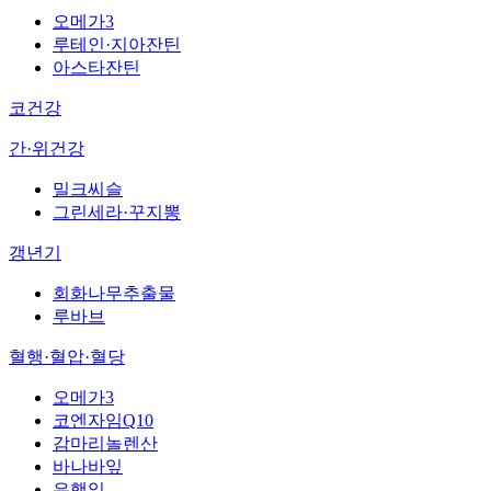
오메가3
루테인·지아잔틴
아스타잔틴
코건강
간·위건강
밀크씨슬
그린세라·꾸지뽕
갱년기
회화나무추출물
루바브
혈행·혈압·혈당
오메가3
코엔자임Q10
감마리놀렌산
바나바잎
은행잎