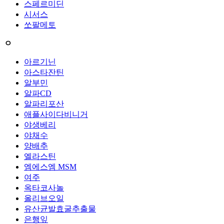
스페르미딘
시서스
쏘팔메토
ㅇ
아르기닌
아스타잔틴
알부민
알파CD
알파리포산
애플사이다비니거
야생베리
야채수
양배추
엘라스틴
엠에스엠 MSM
여주
옥타코사놀
올리브오일
유산균발효굴추출물
은행잎