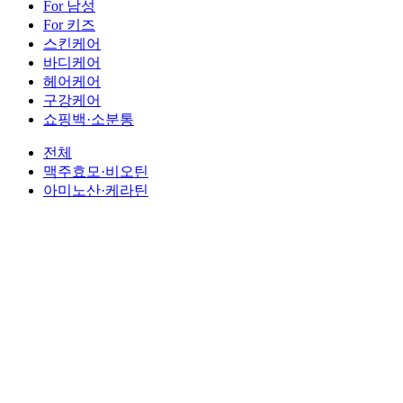
For 남성
For 키즈
스킨케어
바디케어
헤어케어
구강케어
쇼핑백·소분통
전체
맥주효모·비오틴
아미노산·케라틴