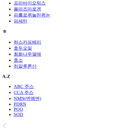
프리바이오틱스
플라즈마로겐
피롤로퀴놀린퀴논
피세틴
ㅎ
하스카프베리
호두오일
회화나무열매
효소
히알루론산
A-Z
ABC 주스
CCA 주스
NMN(엔엠엔)
PDRN
PQQ
SOD