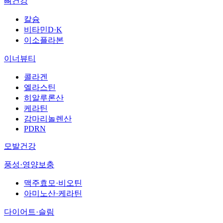
뼈건강
칼슘
비타민D·K
이소플라본
이너뷰티
콜라겐
엘라스틴
히알루론산
케라틴
감마리놀렌산
PDRN
모발건강
풍성·영양보충
맥주효모·비오틴
아미노산·케라틴
다이어트·슬림