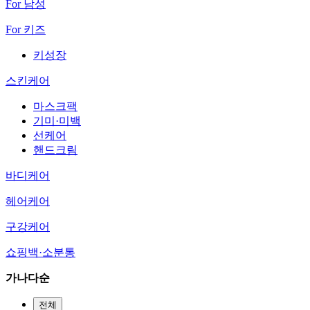
For 남성
For 키즈
키성장
스킨케어
마스크팩
기미·미백
선케어
핸드크림
바디케어
헤어케어
구강케어
쇼핑백·소분통
가나다순
전체