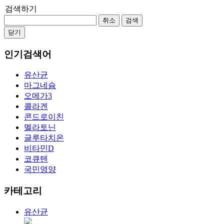
검색하기
취소
검색
닫기
인기검색어
유산균
마그네슘
오메가3
콜라겐
콘드로이친
멜라토닌
글루타치온
비타민D
코큐텐
국민영양
카테고리
유산균