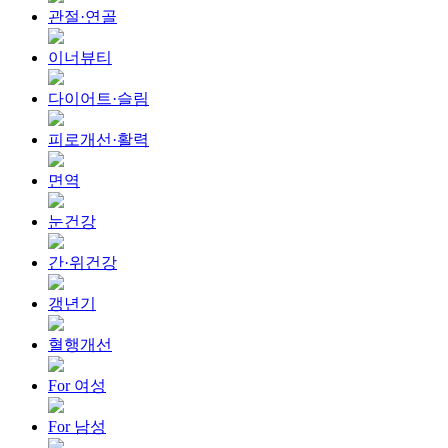
관절·연골
이너뷰티
다이어트·슬림
피로개선·활력
면역
눈건강
간·위건강
갱년기
혈행개선
For 여성
For 남성