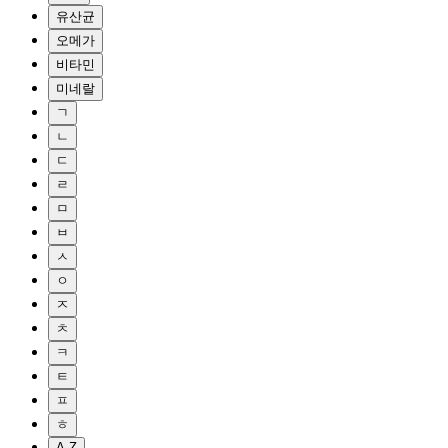
유산균
오메가
비타민
미네랄
ㄱ
ㄴ
ㄷ
ㄹ
ㅁ
ㅂ
ㅅ
ㅇ
ㅈ
ㅊ
ㅋ
ㅌ
ㅍ
ㅎ
A-Z