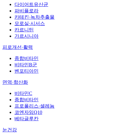
다이어트유산균
파비플로라
카테킨·녹차추출물
모로실·시서스
카르니틴
가르시니아
피로개선·활력
종합비타민
비타민B군
벤포티아민
면역·항산화
비타민C
종합비타민
프로폴리스·셀레늄
코엔자임Q10
베타글루칸
눈건강