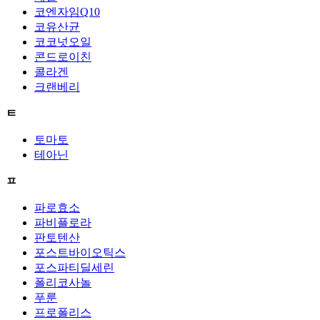
코엔자임Q10
코유산균
코코넛오일
콘드로이친
콜라겐
크랜베리
ㅌ
토마토
테아닌
ㅍ
파로효소
파비플로라
판토텐산
포스트바이오틱스
포스파티딜세린
폴리코사놀
푸룬
프로폴리스