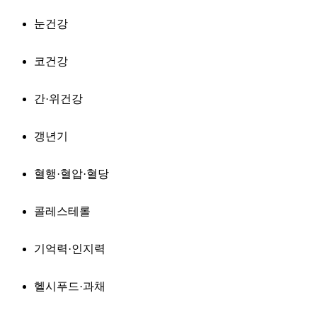
눈건강
코건강
간·위건강
갱년기
혈행·혈압·혈당
콜레스테롤
기억력·인지력
헬시푸드·과채