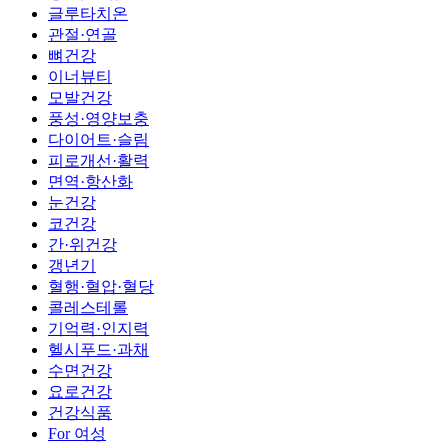
글루타치온
관절·연골
뼈건강
이너뷰티
모발건강
풍성·영양보충
다이어트·슬림
피로개선·활력
면역·항산화
눈건강
코건강
간·위건강
갱년기
혈행·혈압·혈당
콜레스테롤
기억력·인지력
헬시푸드·과채
수면건강
요로건강
건강식품
For 여성