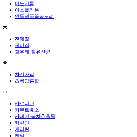
이노시톨
이소플라본
인동덩굴꽃봉오리
ㅈ
전해질
제비집
질유래·질유산균
ㅊ
차전자피
초록입홍합
ㅋ
카르니틴
카무트효소
카테킨·녹차추출물
커큐민
케라틴
케일