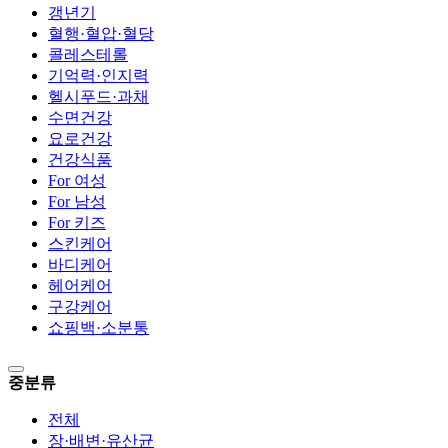
갱년기
혈행·혈압·혈당
콜레스테롤
기억력·인지력
헬시푸드·과채
수면건강
요로건강
건강식품
For 여성
For 남성
For 키즈
스킨케어
바디케어
헤어케어
구강케어
쇼핑백·소분통
중분류
전체
장·배변·유산균