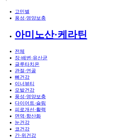
고민별
풍성·영양보충
아미노산·케라틴
전체
장·배변·유산균
글루타치온
관절·연골
뼈건강
이너뷰티
모발건강
풍성·영양보충
다이어트·슬림
피로개선·활력
면역·항산화
눈건강
코건강
간·위건강