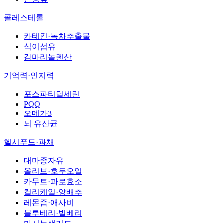
콜레스테롤
카테킨·녹차추출물
식이섬유
감마리놀렌산
기억력·인지력
포스파티딜세린
PQQ
오메가3
뇌 유산균
헬시푸드·과채
대마종자유
올리브·호두오일
카무트·파로효소
컬리케일·양배추
레몬즙·애사비
블루베리·빌베리