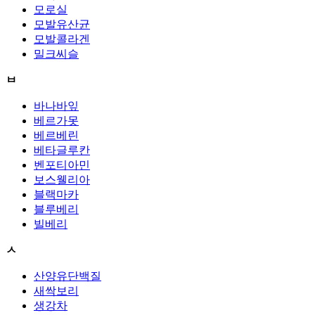
모로실
모발유산균
모발콜라겐
밀크씨슬
ㅂ
바나바잎
베르가못
베르베린
베타글루칸
벤포티아민
보스웰리아
블랙마카
블루베리
빌베리
ㅅ
산양유단백질
새싹보리
생강차