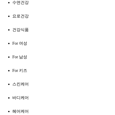
수면건강
요로건강
건강식품
For 여성
For 남성
For 키즈
스킨케어
바디케어
헤어케어