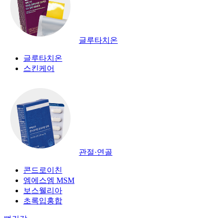
글루타치온
글루타치온
스킨케어
관절·연골
콘드로이친
엠에스엠 MSM
보스웰리아
초록입홍합