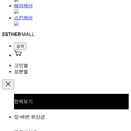
헤어케어
스킨케어
검색
고민별
성분별
전체보기
장·배변·유산균