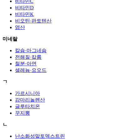
비타민C
비타민D
비타민K
비오틴·판토텐산
엽산
미네랄
칼슘·마그네슘
전해질·칼륨
철분·아연
셀레늄·요오드
ㄱ
가르시니아
감마리놀렌산
글루타치온
꾸지뽕
ㄴ
난소화성말토덱스트린