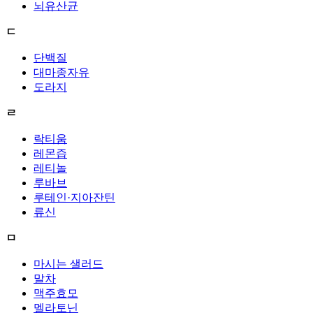
뇌유산균
ㄷ
단백질
대마종자유
도라지
ㄹ
락티움
레몬즙
레티놀
루바브
루테인·지아잔틴
류신
ㅁ
마시는 샐러드
말차
맥주효모
멜라토닌