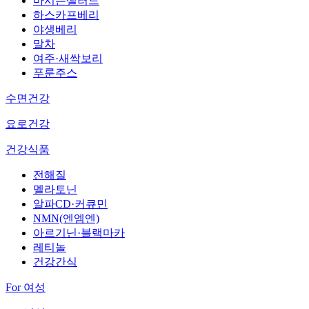
마시는샐러드
하스카프베리
야생베리
말차
여주·새싹보리
푸룬주스
수면건강
요로건강
건강식품
전해질
멜라토닌
알파CD·커큐민
NMN(엔엠엔)
아르기닌·블랙마카
레티놀
건강간식
For 여성