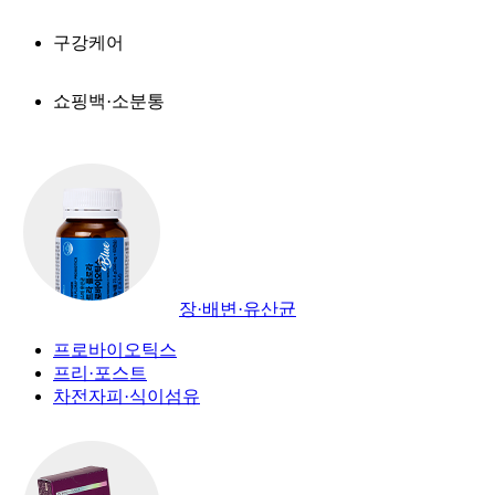
구강케어
쇼핑백·소분통
장·배변·유산균
프로바이오틱스
프리·포스트
차전자피·식이섬유