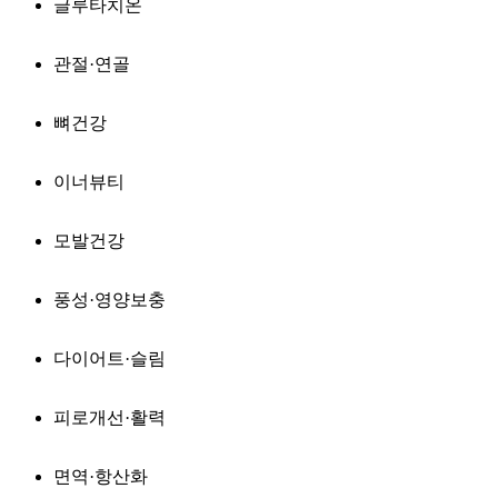
글루타치온
관절·연골
뼈건강
이너뷰티
모발건강
풍성·영양보충
다이어트·슬림
피로개선·활력
면역·항산화