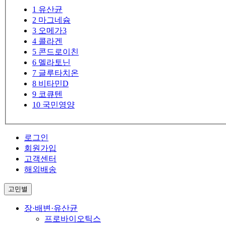
1
유산균
2
마그네슘
3
오메가3
4
콜라겐
5
콘드로이친
6
멜라토닌
7
글루타치온
8
비타민D
9
코큐텐
10
국민영양
로그인
회원가입
고객센터
해외배송
고민별
장·배변·유산균
프로바이오틱스