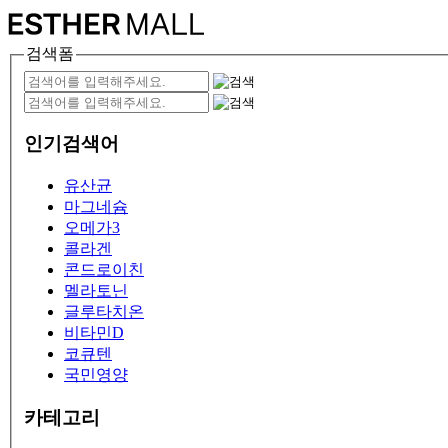
검색폼
인기검색어
유산균
마그네슘
오메가3
콜라겐
콘드로이친
멜라토닌
글루타치온
비타민D
코큐텐
국민영양
카테고리