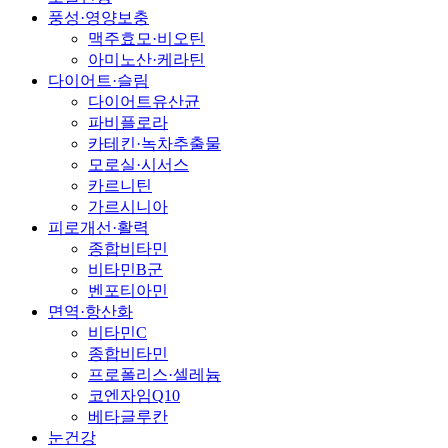
풍성·영양보충
맥주효모·비오틴
아미노산·케라틴
다이어트·슬림
다이어트유산균
파비플로라
카테킨·녹차추출물
모로실·시서스
카르니틴
가르시니아
피로개선·활력
종합비타민
비타민B군
벤포티아민
면역·항산화
비타민C
종합비타민
프로폴리스·셀레늄
코엔자임Q10
베타글루칸
눈건강