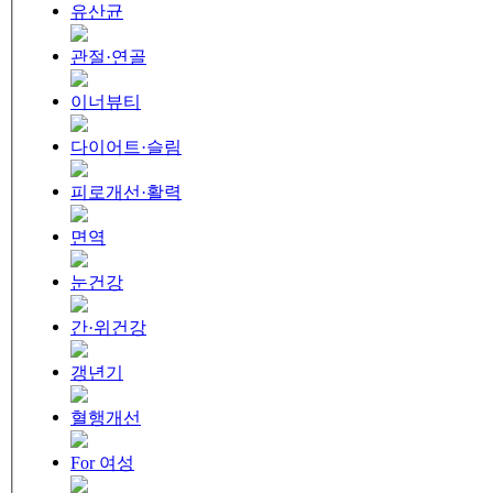
유산균
관절·연골
이너뷰티
다이어트·슬림
피로개선·활력
면역
눈건강
간·위건강
갱년기
혈행개선
For 여성