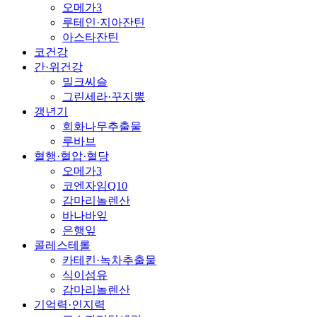
오메가3
루테인·지아잔틴
아스타잔틴
코건강
간·위건강
밀크씨슬
그린세라·꾸지뽕
갱년기
회화나무추출물
루바브
혈행·혈압·혈당
오메가3
코엔자임Q10
감마리놀렌산
바나바잎
은행잎
콜레스테롤
카테킨·녹차추출물
식이섬유
감마리놀렌산
기억력·인지력