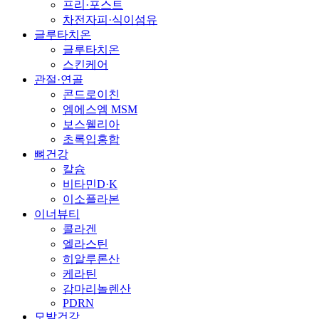
프리·포스트
차전자피·식이섬유
글루타치온
글루타치온
스킨케어
관절·연골
콘드로이친
엠에스엠 MSM
보스웰리아
초록입홍합
뼈건강
칼슘
비타민D·K
이소플라본
이너뷰티
콜라겐
엘라스틴
히알루론산
케라틴
감마리놀렌산
PDRN
모발건강