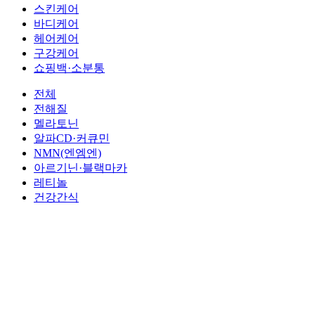
스킨케어
바디케어
헤어케어
구강케어
쇼핑백·소분통
전체
전해질
멜라토닌
알파CD·커큐민
NMN(엔엠엔)
아르기닌·블랙마카
레티놀
건강간식