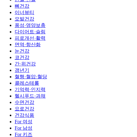
뼈건강
이너뷰티
모발건강
풍성·영양보충
다이어트·슬림
피로개선·활력
면역·항산화
눈건강
코건강
간·위건강
갱년기
혈행·혈압·혈당
콜레스테롤
기억력·인지력
헬시푸드·과채
수면건강
요로건강
건강식품
For 여성
For 남성
For 키즈