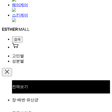
헤어케어
스킨케어
검색
고민별
성분별
전체보기
장·배변·유산균