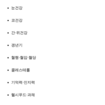
눈건강
코건강
간·위건강
갱년기
혈행·혈압·혈당
콜레스테롤
기억력·인지력
헬시푸드·과채