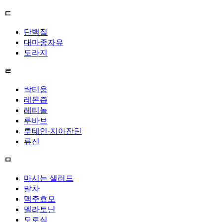
ㄷ
단백질
대마종자유
도라지
ㄹ
락티움
레몬즙
레티놀
루바브
루테인·지아잔틴
류신
ㅁ
마시는 샐러드
말차
맥주효모
멜라토닌
모로실