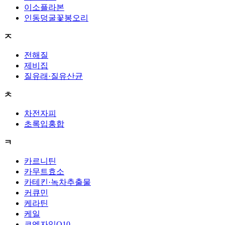
이소플라본
인동덩굴꽃봉오리
ㅈ
전해질
제비집
질유래·질유산균
ㅊ
차전자피
초록입홍합
ㅋ
카르니틴
카무트효소
카테킨·녹차추출물
커큐민
케라틴
케일
코엔자임Q10