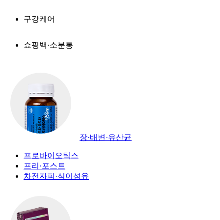
구강케어
쇼핑백·소분통
장·배변·유산균
프로바이오틱스
프리·포스트
차전자피·식이섬유