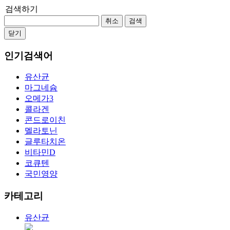
검색하기
취소
검색
닫기
인기검색어
유산균
마그네슘
오메가3
콜라겐
콘드로이친
멜라토닌
글루타치온
비타민D
코큐텐
국민영양
카테고리
유산균