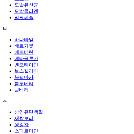
모발유산균
모발콜라겐
밀크씨슬
ㅂ
바나바잎
베르가못
베르베린
베타글루칸
벤포티아민
보스웰리아
블랙마카
블루베리
빌베리
ㅅ
산양유단백질
새싹보리
생강차
스페르미딘