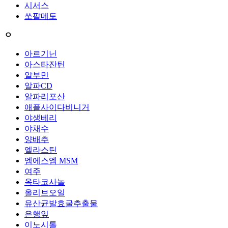
시서스
쏘팔메토
ㅇ
아르기닌
아스타잔틴
알부민
알파CD
알파리포산
애플사이다비니거
야생베리
야채수
양배추
엘라스틴
엠에스엠 MSM
여주
옥타코사놀
올리브오일
유산균발효굴추출물
은행잎
이노시톨