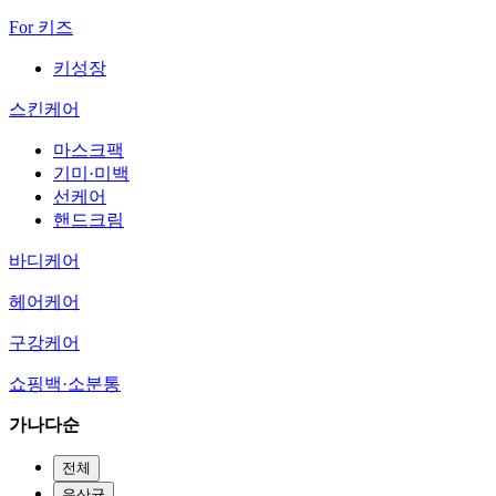
For 키즈
키성장
스킨케어
마스크팩
기미·미백
선케어
핸드크림
바디케어
헤어케어
구강케어
쇼핑백·소분통
가나다순
전체
유산균