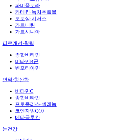
파비플로라
카테킨·녹차추출물
모로실·시서스
카르니틴
가르시니아
피로개선·활력
종합비타민
비타민B군
벤포티아민
면역·항산화
비타민C
종합비타민
프로폴리스·셀레늄
코엔자임Q10
베타글루칸
눈건강