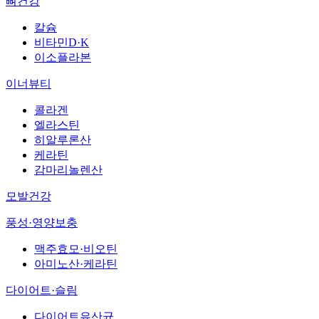
뼈건강
칼슘
비타민D·K
이소플라본
이너뷰티
콜라겐
엘라스틴
히알루론산
케라틴
감마리놀렌산
모발건강
풍성·영양보충
맥주효모·비오틴
아미노산·케라틴
다이어트·슬림
다이어트유산균