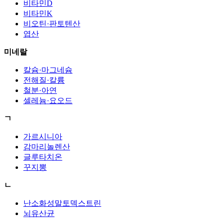
비타민D
비타민K
비오틴·판토텐산
엽산
미네랄
칼슘·마그네슘
전해질·칼륨
철분·아연
셀레늄·요오드
ㄱ
가르시니아
감마리놀렌산
글루타치온
꾸지뽕
ㄴ
난소화성말토덱스트린
뇌유산균