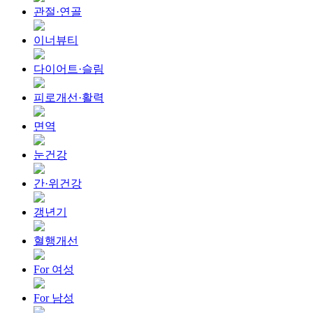
관절·연골
이너뷰티
다이어트·슬림
피로개선·활력
면역
눈건강
간·위건강
갱년기
혈행개선
For 여성
For 남성