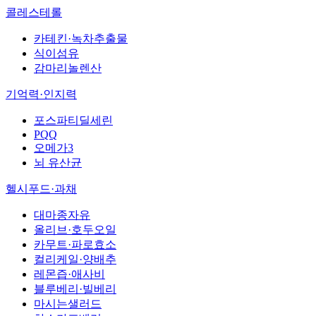
콜레스테롤
카테킨·녹차추출물
식이섬유
감마리놀렌산
기억력·인지력
포스파티딜세린
PQQ
오메가3
뇌 유산균
헬시푸드·과채
대마종자유
올리브·호두오일
카무트·파로효소
컬리케일·양배추
레몬즙·애사비
블루베리·빌베리
마시는샐러드