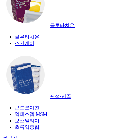
글루타치온
글루타치온
스킨케어
관절·연골
콘드로이친
엠에스엠 MSM
보스웰리아
초록입홍합