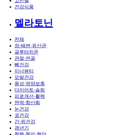
고민별
건강식품
멜라토닌
전체
장·배변·유산균
글루타치온
관절·연골
뼈건강
이너뷰티
모발건강
풍성·영양보충
다이어트·슬림
피로개선·활력
면역·항산화
눈건강
코건강
간·위건강
갱년기
혈행·혈압·혈당