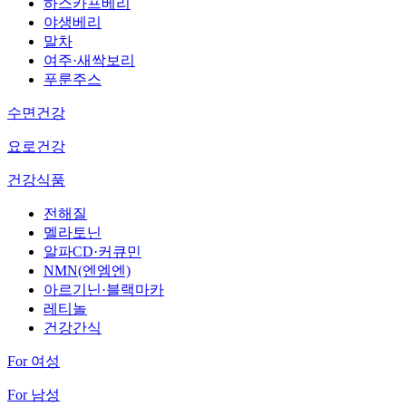
하스카프베리
야생베리
말차
여주·새싹보리
푸룬주스
수면건강
요로건강
건강식품
전해질
멜라토닌
알파CD·커큐민
NMN(엔엠엔)
아르기닌·블랙마카
레티놀
건강간식
For 여성
For 남성