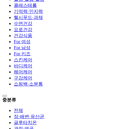
콜레스테롤
기억력·인지력
헬시푸드·과채
수면건강
요로건강
건강식품
For 여성
For 남성
For 키즈
스킨케어
바디케어
헤어케어
구강케어
쇼핑백·소분통
중분류
전체
장·배변·유산균
글루타치온
관절·연골