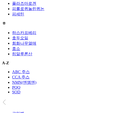
플라즈마로겐
피롤로퀴놀린퀴논
피세틴
ㅎ
하스카프베리
호두오일
회화나무열매
효소
히알루론산
A-Z
ABC 주스
CCA 주스
NMN(엔엠엔)
PQQ
SOD