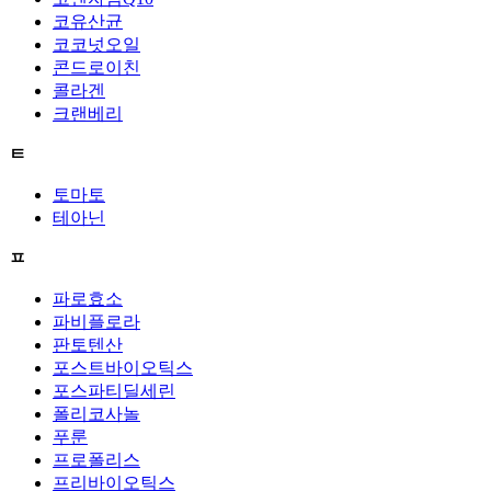
코유산균
코코넛오일
콘드로이친
콜라겐
크랜베리
ㅌ
토마토
테아닌
ㅍ
파로효소
파비플로라
판토텐산
포스트바이오틱스
포스파티딜세린
폴리코사놀
푸룬
프로폴리스
프리바이오틱스