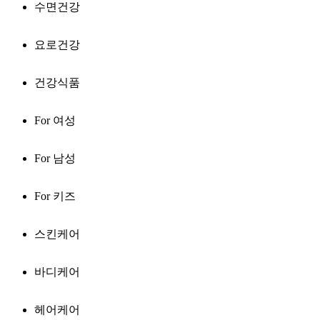
수면건강
요로건강
건강식품
For 여성
For 남성
For 키즈
스킨케어
바디케어
헤어케어