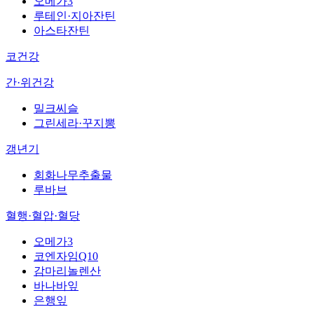
오메가3
루테인·지아잔틴
아스타잔틴
코건강
간·위건강
밀크씨슬
그린세라·꾸지뽕
갱년기
회화나무추출물
루바브
혈행·혈압·혈당
오메가3
코엔자임Q10
감마리놀렌산
바나바잎
은행잎