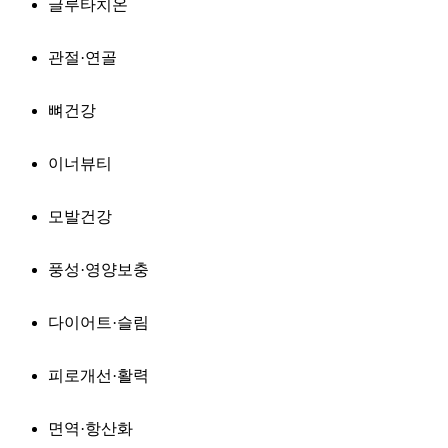
글루타치온
관절·연골
뼈건강
이너뷰티
모발건강
풍성·영양보충
다이어트·슬림
피로개선·활력
면역·항산화