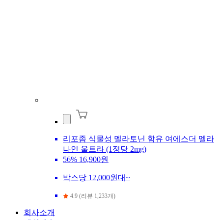
리포좀 식물성 멜라토닌 함유 여에스더 멜라
나인 울트라 (1정당 2mg)
56%
16,900원
박스당 12,000원대~
4.9 (리뷰 1,233개)
회사소개