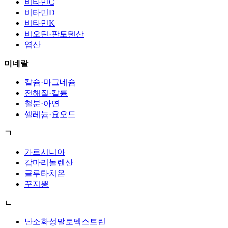
비타민C
비타민D
비타민K
비오틴·판토텐산
엽산
미네랄
칼슘·마그네슘
전해질·칼륨
철분·아연
셀레늄·요오드
ㄱ
가르시니아
감마리놀렌산
글루타치온
꾸지뽕
ㄴ
난소화성말토덱스트린