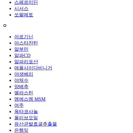
스페르미딘
시서스
쏘팔메토
ㅇ
아르기닌
아스타잔틴
알부민
알파CD
알파리포산
애플사이다비니거
야생베리
야채수
양배추
엘라스틴
엠에스엠 MSM
여주
옥타코사놀
올리브오일
유산균발효굴추출물
은행잎