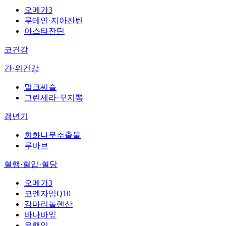
오메가3
루테인·지아잔틴
아스타잔틴
코건강
간·위건강
밀크씨슬
그린세라·꾸지뽕
갱년기
회화나무추출물
루바브
혈행·혈압·혈당
오메가3
코엔자임Q10
감마리놀렌산
바나바잎
은행잎