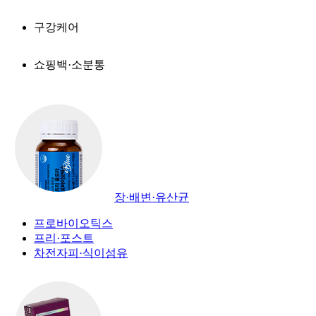
구강케어
쇼핑백·소분통
장·배변·유산균
프로바이오틱스
프리·포스트
차전자피·식이섬유