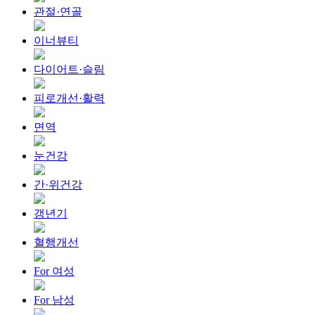
관절·연골
이너뷰티
다이어트·슬림
피로개선·활력
면역
눈건강
간·위건강
갱년기
혈행개선
For 여성
For 남성