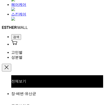
헤어케어
스킨케어
검색
고민별
성분별
전체보기
장·배변·유산균