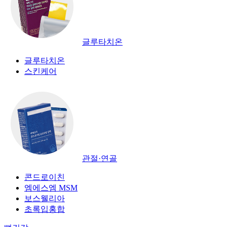
글루타치온
글루타치온
스킨케어
관절·연골
콘드로이친
엠에스엠 MSM
보스웰리아
초록입홍합