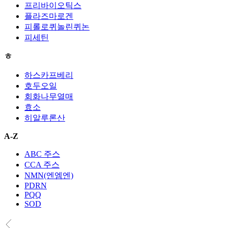
프리바이오틱스
플라즈마로겐
피롤로퀴놀린퀴논
피세틴
ㅎ
하스카프베리
호두오일
회화나무열매
효소
히알루론산
A-Z
ABC 주스
CCA 주스
NMN(엔엠엔)
PDRN
PQQ
SOD