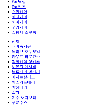
For 남성
For 키즈
스킨케어
바디케어
헤어케어
구강케어
쇼핑백·소분통
전체
대마종자유
올리브·호두오일
카무트·파로효소
컬리케일·양배추
레몬즙·애사비
블루베리·빌베리
마시는샐러드
하스카프베리
야생베리
말차
여주·새싹보리
푸룬주스