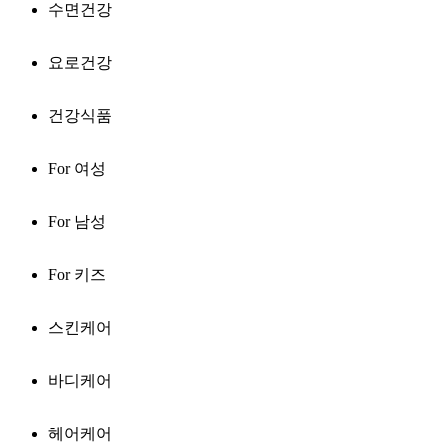
수면건강
요로건강
건강식품
For 여성
For 남성
For 키즈
스킨케어
바디케어
헤어케어