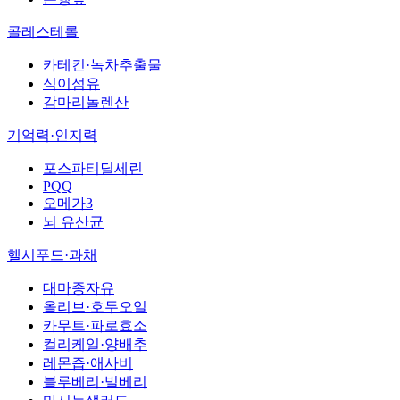
콜레스테롤
카테킨·녹차추출물
식이섬유
감마리놀렌산
기억력·인지력
포스파티딜세린
PQQ
오메가3
뇌 유산균
헬시푸드·과채
대마종자유
올리브·호두오일
카무트·파로효소
컬리케일·양배추
레몬즙·애사비
블루베리·빌베리