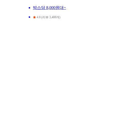
박스당 8,000원대~
4.8 (리뷰 3,488개)