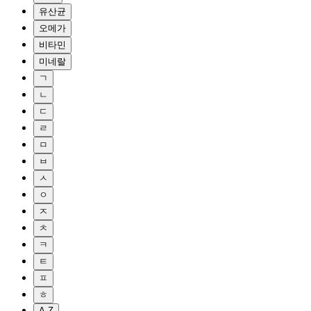
유산균
오메가
비타민
미네랄
ㄱ
ㄴ
ㄷ
ㄹ
ㅁ
ㅂ
ㅅ
ㅇ
ㅈ
ㅊ
ㅋ
ㅌ
ㅍ
ㅎ
A-Z