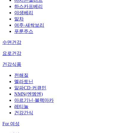
마시는샐러드
하스카프베리
야생베리
말차
여주·새싹보리
푸룬주스
수면건강
요로건강
건강식품
전해질
멜라토닌
알파CD·커큐민
NMN(엔엠엔)
아르기닌·블랙마카
레티놀
건강간식
For 여성