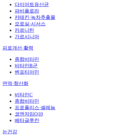
다이어트유산균
파비플로라
카테킨·녹차추출물
모로실·시서스
카르니틴
가르시니아
피로개선·활력
종합비타민
비타민B군
벤포티아민
면역·항산화
비타민C
종합비타민
프로폴리스·셀레늄
코엔자임Q10
베타글루칸
눈건강