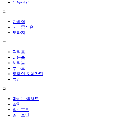
뇌유산균
ㄷ
단백질
대마종자유
도라지
ㄹ
락티움
레몬즙
레티놀
루바브
루테인·지아잔틴
류신
ㅁ
마시는 샐러드
말차
맥주효모
멜라토닌