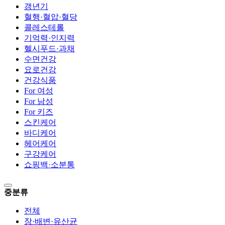
갱년기
혈행·혈압·혈당
콜레스테롤
기억력·인지력
헬시푸드·과채
수면건강
요로건강
건강식품
For 여성
For 남성
For 키즈
스킨케어
바디케어
헤어케어
구강케어
쇼핑백·소분통
중분류
전체
장·배변·유산균