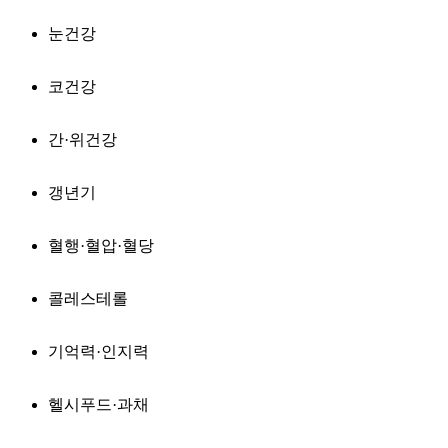
눈건강
코건강
간·위건강
갱년기
혈행·혈압·혈당
콜레스테롤
기억력·인지력
헬시푸드·과채