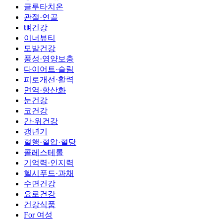
글루타치온
관절·연골
뼈건강
이너뷰티
모발건강
풍성·영양보충
다이어트·슬림
피로개선·활력
면역·항산화
눈건강
코건강
간·위건강
갱년기
혈행·혈압·혈당
콜레스테롤
기억력·인지력
헬시푸드·과채
수면건강
요로건강
건강식품
For 여성