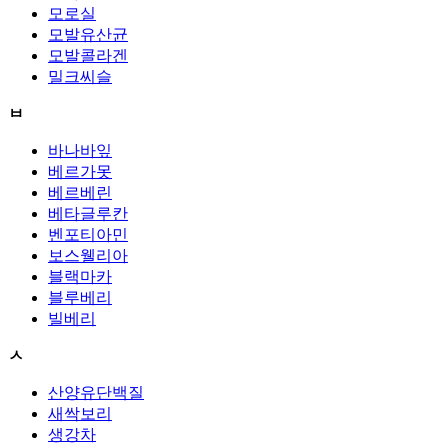
모로실
모발유산균
모발콜라겐
밀크씨슬
ㅂ
바나바잎
베르가못
베르베린
베타글루칸
벤포티아민
보스웰리아
블랙마카
블루베리
빌베리
ㅅ
산양유단백질
새싹보리
생강차