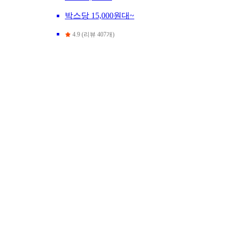
박스당 15,000원대~
4.9 (리뷰 407개)