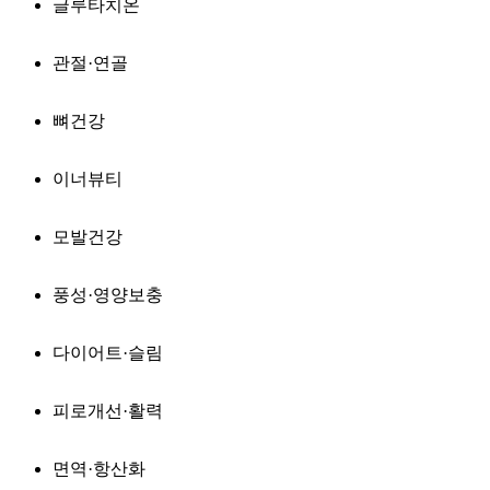
글루타치온
관절·연골
뼈건강
이너뷰티
모발건강
풍성·영양보충
다이어트·슬림
피로개선·활력
면역·항산화