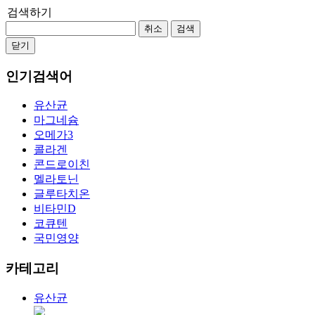
검색하기
취소
검색
닫기
인기검색어
유산균
마그네슘
오메가3
콜라겐
콘드로이친
멜라토닌
글루타치온
비타민D
코큐텐
국민영양
카테고리
유산균