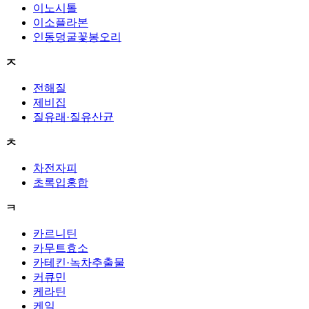
이노시톨
이소플라본
인동덩굴꽃봉오리
ㅈ
전해질
제비집
질유래·질유산균
ㅊ
차전자피
초록입홍합
ㅋ
카르니틴
카무트효소
카테킨·녹차추출물
커큐민
케라틴
케일