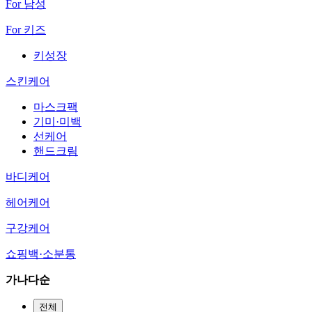
For 남성
For 키즈
키성장
스킨케어
마스크팩
기미·미백
선케어
핸드크림
바디케어
헤어케어
구강케어
쇼핑백·소분통
가나다순
전체