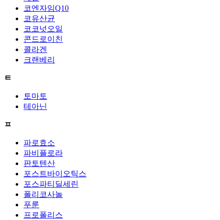
코엔자임Q10
코유산균
코코넛오일
콘드로이친
콜라겐
크랜베리
ㅌ
토마토
테아닌
ㅍ
파로효소
파비플로라
판토텐산
포스트바이오틱스
포스파티딜세린
폴리코사놀
푸룬
프로폴리스