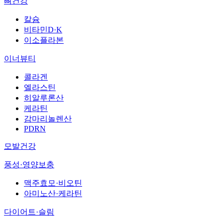
뼈건강
칼슘
비타민D·K
이소플라본
이너뷰티
콜라겐
엘라스틴
히알루론산
케라틴
감마리놀렌산
PDRN
모발건강
풍성·영양보충
맥주효모·비오틴
아미노산·케라틴
다이어트·슬림