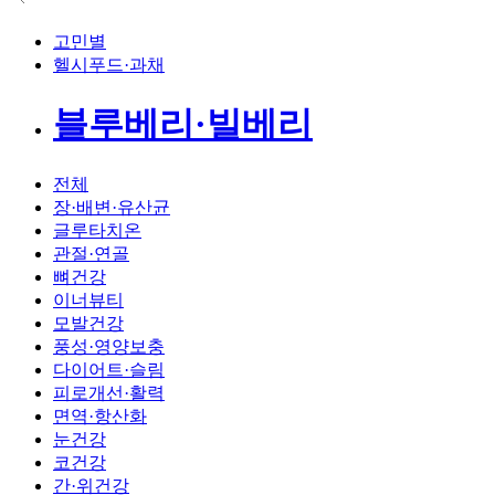
고민별
헬시푸드·과채
블루베리·빌베리
전체
장·배변·유산균
글루타치온
관절·연골
뼈건강
이너뷰티
모발건강
풍성·영양보충
다이어트·슬림
피로개선·활력
면역·항산화
눈건강
코건강
간·위건강