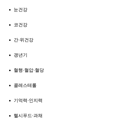
눈건강
코건강
간·위건강
갱년기
혈행·혈압·혈당
콜레스테롤
기억력·인지력
헬시푸드·과채