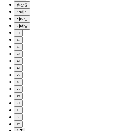
유산균
오메가
비타민
미네랄
ㄱ
ㄴ
ㄷ
ㄹ
ㅁ
ㅂ
ㅅ
ㅇ
ㅈ
ㅊ
ㅋ
ㅌ
ㅍ
ㅎ
A-Z