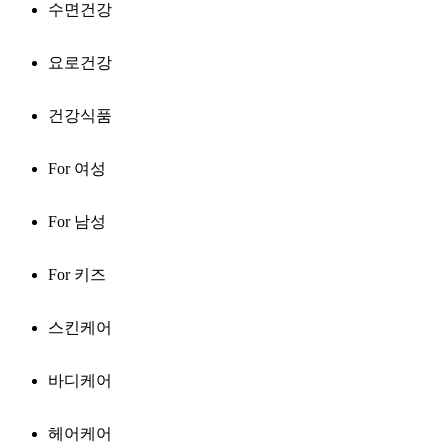
수면건강
요로건강
건강식품
For 여성
For 남성
For 키즈
스킨케어
바디케어
헤어케어