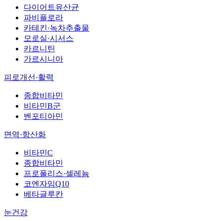
다이어트유산균
파비플로라
카테킨·녹차추출물
모로실·시서스
카르니틴
가르시니아
피로개선·활력
종합비타민
비타민B군
벤포티아민
면역·항산화
비타민C
종합비타민
프로폴리스·셀레늄
코엔자임Q10
베타글루칸
눈건강