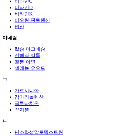
비타민C
비타민D
비타민K
비오틴·판토텐산
엽산
미네랄
칼슘·마그네슘
전해질·칼륨
철분·아연
셀레늄·요오드
ㄱ
가르시니아
감마리놀렌산
글루타치온
꾸지뽕
ㄴ
난소화성말토덱스트린