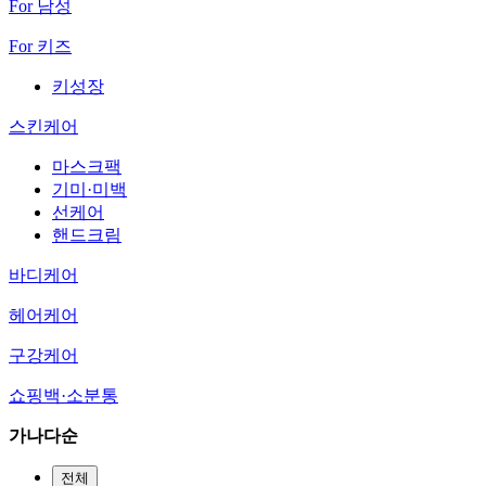
For 남성
For 키즈
키성장
스킨케어
마스크팩
기미·미백
선케어
핸드크림
바디케어
헤어케어
구강케어
쇼핑백·소분통
가나다순
전체