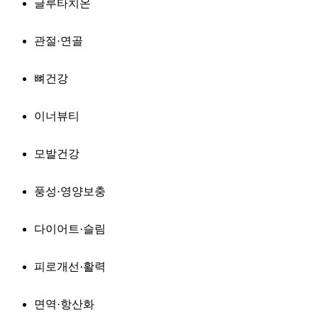
글루타치온
관절·연골
뼈건강
이너뷰티
모발건강
풍성·영양보충
다이어트·슬림
피로개선·활력
면역·항산화