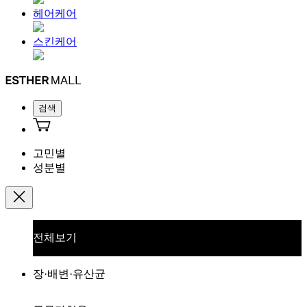
헤어케어
스킨케어
검색
고민별
성분별
전체보기
장·배변·유산균