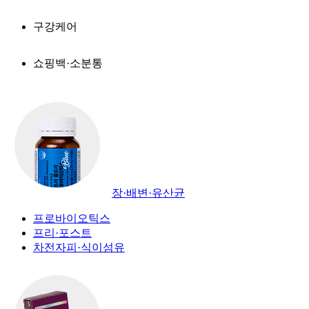
구강케어
쇼핑백·소분통
장·배변·유산균
프로바이오틱스
프리·포스트
차전자피·식이섬유