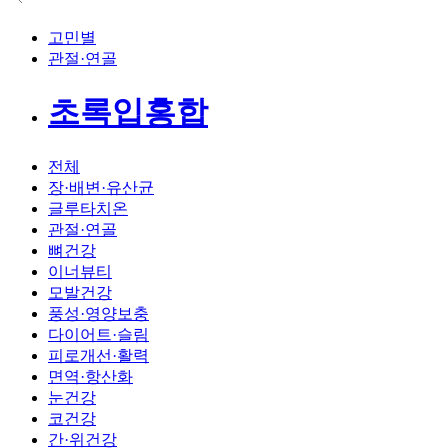
고민별
관절·연골
초록입홍합
전체
장·배변·유산균
글루타치온
관절·연골
뼈건강
이너뷰티
모발건강
풍성·영양보충
다이어트·슬림
피로개선·활력
면역·항산화
눈건강
코건강
간·위건강