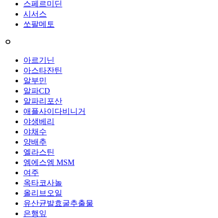
스페르미딘
시서스
쏘팔메토
ㅇ
아르기닌
아스타잔틴
알부민
알파CD
알파리포산
애플사이다비니거
야생베리
야채수
양배추
엘라스틴
엠에스엠 MSM
여주
옥타코사놀
올리브오일
유산균발효굴추출물
은행잎