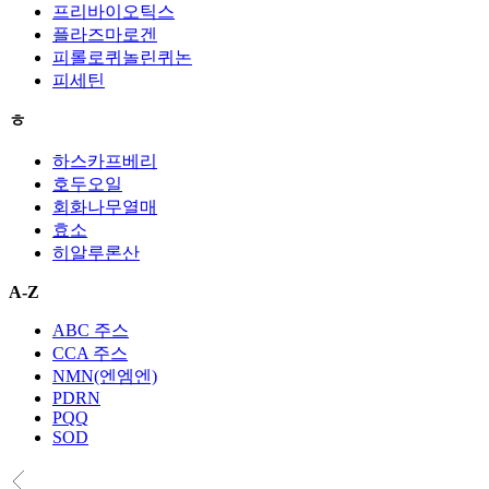
프리바이오틱스
플라즈마로겐
피롤로퀴놀린퀴논
피세틴
ㅎ
하스카프베리
호두오일
회화나무열매
효소
히알루론산
A-Z
ABC 주스
CCA 주스
NMN(엔엠엔)
PDRN
PQQ
SOD