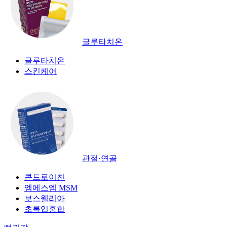
글루타치온
글루타치온
스킨케어
관절·연골
콘드로이친
엠에스엠 MSM
보스웰리아
초록입홍합