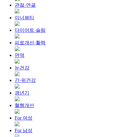
관절·연골
이너뷰티
다이어트·슬림
피로개선·활력
면역
눈건강
간·위건강
갱년기
혈행개선
For 여성
For 남성