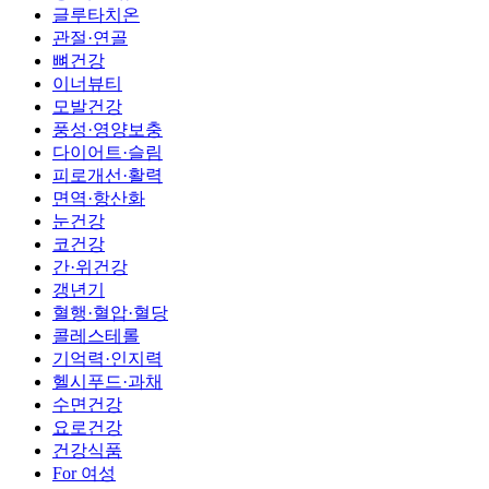
글루타치온
관절·연골
뼈건강
이너뷰티
모발건강
풍성·영양보충
다이어트·슬림
피로개선·활력
면역·항산화
눈건강
코건강
간·위건강
갱년기
혈행·혈압·혈당
콜레스테롤
기억력·인지력
헬시푸드·과채
수면건강
요로건강
건강식품
For 여성