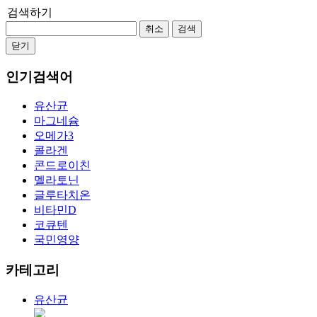
검색하기
취소
검색
닫기
인기검색어
유산균
마그네슘
오메가3
콜라겐
콘드로이친
멜라토닌
글루타치온
비타민D
코큐텐
국민영양
카테고리
유산균