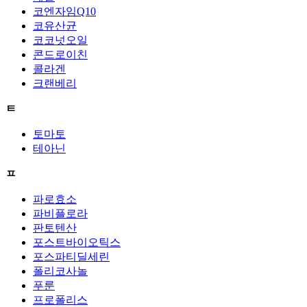
코엔자임Q10
코유산균
코코넛오일
콘드로이친
콜라겐
크랜베리
ㅌ
토마토
테아닌
ㅍ
파로효소
파비플로라
판토텐산
포스트바이오틱스
포스파티딜세린
폴리코사놀
푸룬
프로폴리스