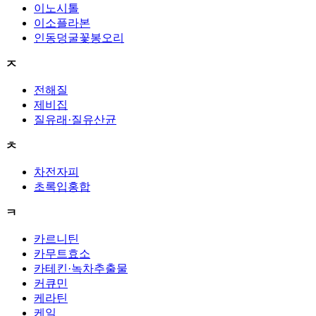
이노시톨
이소플라본
인동덩굴꽃봉오리
ㅈ
전해질
제비집
질유래·질유산균
ㅊ
차전자피
초록입홍합
ㅋ
카르니틴
카무트효소
카테킨·녹차추출물
커큐민
케라틴
케일