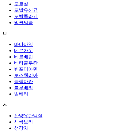
모로실
모발유산균
모발콜라겐
밀크씨슬
ㅂ
바나바잎
베르가못
베르베린
베타글루칸
벤포티아민
보스웰리아
블랙마카
블루베리
빌베리
ㅅ
산양유단백질
새싹보리
생강차