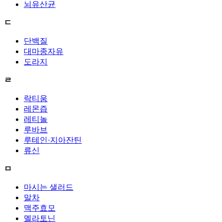
뇌유산균
ㄷ
단백질
대마종자유
도라지
ㄹ
락티움
레몬즙
레티놀
루바브
루테인·지아잔틴
류신
ㅁ
마시는 샐러드
말차
맥주효모
멜라토닌