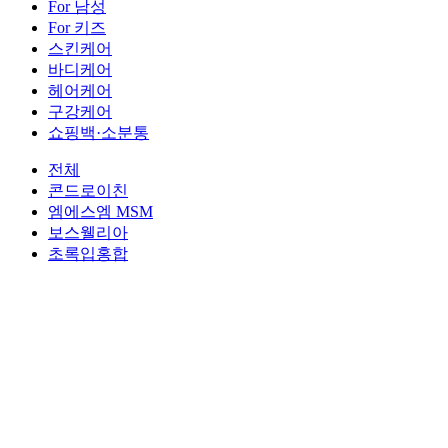
For 남성
For 키즈
스킨케어
바디케어
헤어케어
구강케어
쇼핑백·소분통
전체
콘드로이친
엠에스엠 MSM
보스웰리아
초록입홍합