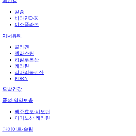
뼈건강
칼슘
비타민D·K
이소플라본
이너뷰티
콜라겐
엘라스틴
히알루론산
케라틴
감마리놀렌산
PDRN
모발건강
풍성·영양보충
맥주효모·비오틴
아미노산·케라틴
다이어트·슬림