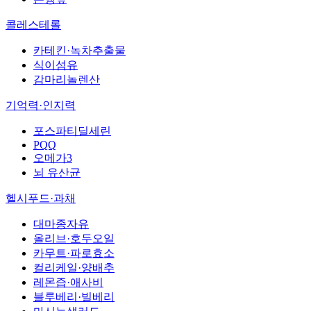
콜레스테롤
카테킨·녹차추출물
식이섬유
감마리놀렌산
기억력·인지력
포스파티딜세린
PQQ
오메가3
뇌 유산균
헬시푸드·과채
대마종자유
올리브·호두오일
카무트·파로효소
컬리케일·양배추
레몬즙·애사비
블루베리·빌베리