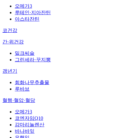
오메가3
루테인·지아잔틴
아스타잔틴
코건강
간·위건강
밀크씨슬
그린세라·꾸지뽕
갱년기
회화나무추출물
루바브
혈행·혈압·혈당
오메가3
코엔자임Q10
감마리놀렌산
바나바잎
은행잎