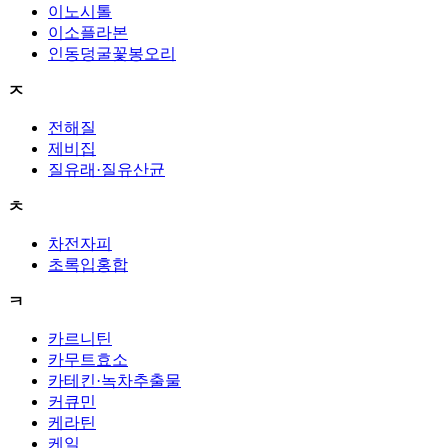
이노시톨
이소플라본
인동덩굴꽃봉오리
ㅈ
전해질
제비집
질유래·질유산균
ㅊ
차전자피
초록입홍합
ㅋ
카르니틴
카무트효소
카테킨·녹차추출물
커큐민
케라틴
케일