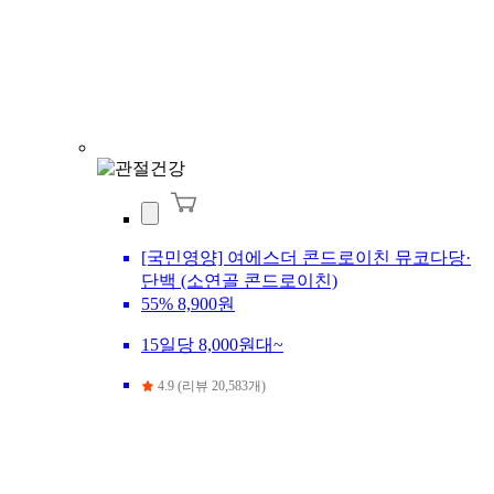
[국민영양] 여에스더 콘드로이친 뮤코다당·
단백 (소연골 콘드로이친)
55%
8,900원
15일당 8,000원대~
4.9 (리뷰 20,583개)