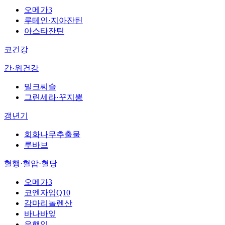
오메가3
루테인·지아잔틴
아스타잔틴
코건강
간·위건강
밀크씨슬
그린세라·꾸지뽕
갱년기
회화나무추출물
루바브
혈행·혈압·혈당
오메가3
코엔자임Q10
감마리놀렌산
바나바잎
은행잎