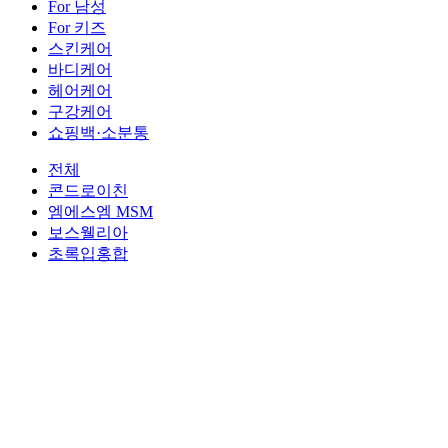
For 남성
For 키즈
스킨케어
바디케어
헤어케어
구강케어
쇼핑백·소분통
전체
콘드로이친
엠에스엠 MSM
보스웰리아
초록입홍합