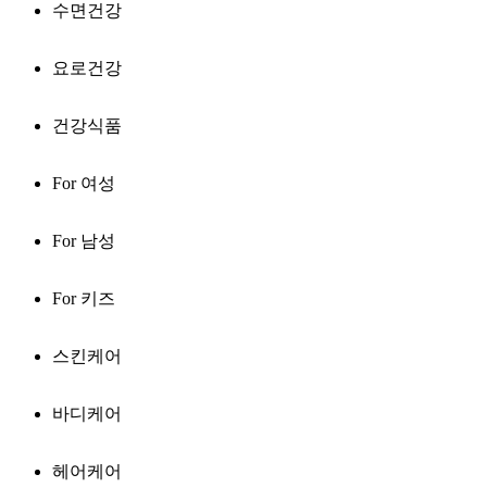
수면건강
요로건강
건강식품
For 여성
For 남성
For 키즈
스킨케어
바디케어
헤어케어