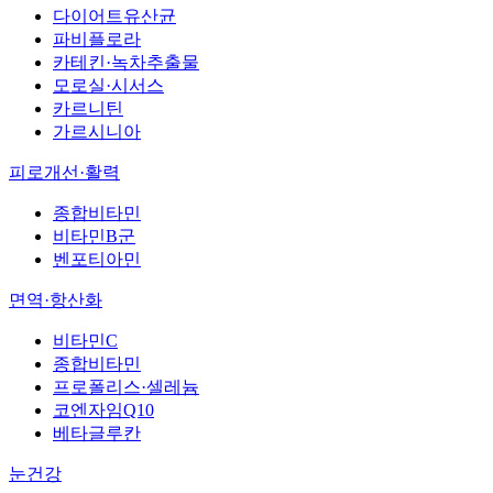
다이어트유산균
파비플로라
카테킨·녹차추출물
모로실·시서스
카르니틴
가르시니아
피로개선·활력
종합비타민
비타민B군
벤포티아민
면역·항산화
비타민C
종합비타민
프로폴리스·셀레늄
코엔자임Q10
베타글루칸
눈건강