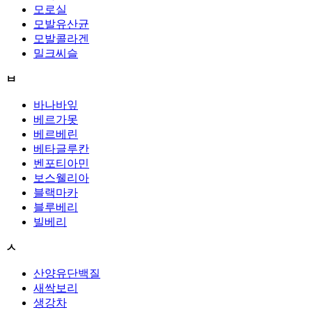
모로실
모발유산균
모발콜라겐
밀크씨슬
ㅂ
바나바잎
베르가못
베르베린
베타글루칸
벤포티아민
보스웰리아
블랙마카
블루베리
빌베리
ㅅ
산양유단백질
새싹보리
생강차