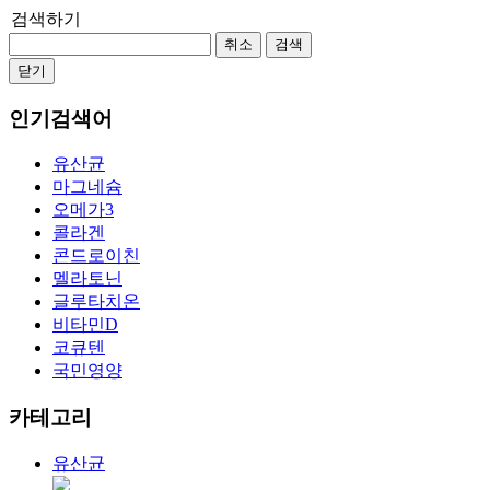
검색하기
취소
검색
닫기
인기검색어
유산균
마그네슘
오메가3
콜라겐
콘드로이친
멜라토닌
글루타치온
비타민D
코큐텐
국민영양
카테고리
유산균