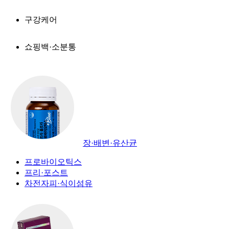
구강케어
쇼핑백·소분통
장·배변·유산균
프로바이오틱스
프리·포스트
차전자피·식이섬유