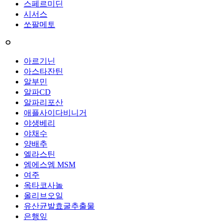
스페르미딘
시서스
쏘팔메토
ㅇ
아르기닌
아스타잔틴
알부민
알파CD
알파리포산
애플사이다비니거
야생베리
야채수
양배추
엘라스틴
엠에스엠 MSM
여주
옥타코사놀
올리브오일
유산균발효굴추출물
은행잎