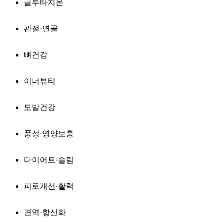
글루타치온
관절·연골
뼈건강
이너뷰티
모발건강
풍성·영양보충
다이어트·슬림
피로개선·활력
면역·항산화