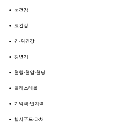
눈건강
코건강
간·위건강
갱년기
혈행·혈압·혈당
콜레스테롤
기억력·인지력
헬시푸드·과채