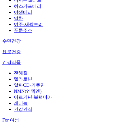
마시는샐러드
하스카프베리
야생베리
말차
여주·새싹보리
푸룬주스
수면건강
요로건강
건강식품
전해질
멜라토닌
알파CD·커큐민
NMN(엔엠엔)
아르기닌·블랙마카
레티놀
건강간식
For 여성