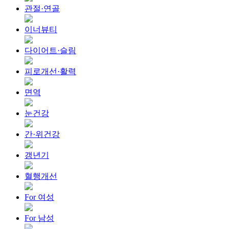
관절·연골
이너뷰티
다이어트·슬림
피로개선·활력
면역
눈건강
간·위건강
갱년기
혈행개선
For 여성
For 남성