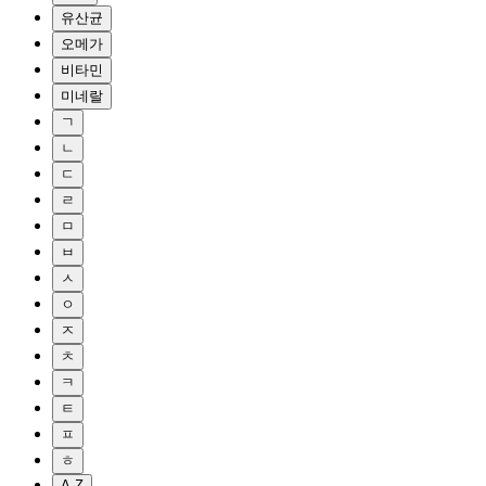
유산균
오메가
비타민
미네랄
ㄱ
ㄴ
ㄷ
ㄹ
ㅁ
ㅂ
ㅅ
ㅇ
ㅈ
ㅊ
ㅋ
ㅌ
ㅍ
ㅎ
A-Z