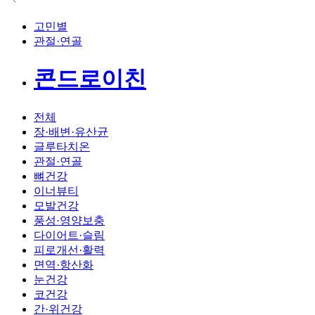
고민별
관절·연골
콘드로이친
전체
장·배변·유산균
글루타치온
관절·연골
뼈건강
이너뷰티
모발건강
풍성·영양보충
다이어트·슬림
피로개선·활력
면역·항산화
눈건강
코건강
간·위건강