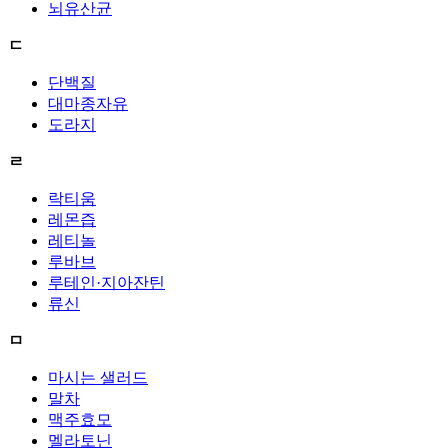
뇌유산균
ㄷ
단백질
대마종자유
도라지
ㄹ
락티움
레몬즙
레티놀
루바브
루테인·지아잔틴
류신
ㅁ
마시는 샐러드
말차
맥주효모
멜라토닌