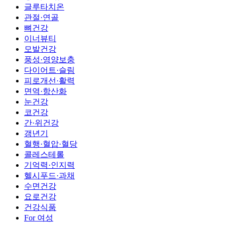
글루타치온
관절·연골
뼈건강
이너뷰티
모발건강
풍성·영양보충
다이어트·슬림
피로개선·활력
면역·항산화
눈건강
코건강
간·위건강
갱년기
혈행·혈압·혈당
콜레스테롤
기억력·인지력
헬시푸드·과채
수면건강
요로건강
건강식품
For 여성