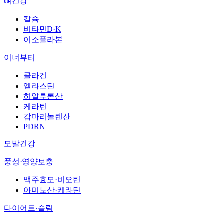
뼈건강
칼슘
비타민D·K
이소플라본
이너뷰티
콜라겐
엘라스틴
히알루론산
케라틴
감마리놀렌산
PDRN
모발건강
풍성·영양보충
맥주효모·비오틴
아미노산·케라틴
다이어트·슬림