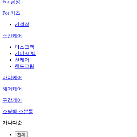
For 남성
For 키즈
키성장
스킨케어
마스크팩
기미·미백
선케어
핸드크림
바디케어
헤어케어
구강케어
쇼핑백·소분통
가나다순
전체