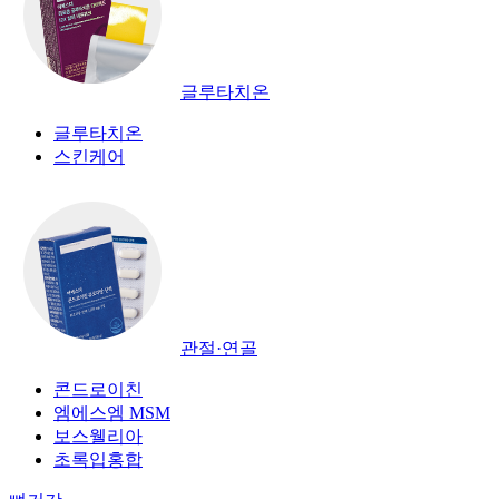
글루타치온
글루타치온
스킨케어
관절·연골
콘드로이친
엠에스엠 MSM
보스웰리아
초록입홍합