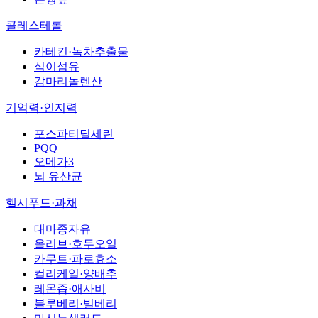
콜레스테롤
카테킨·녹차추출물
식이섬유
감마리놀렌산
기억력·인지력
포스파티딜세린
PQQ
오메가3
뇌 유산균
헬시푸드·과채
대마종자유
올리브·호두오일
카무트·파로효소
컬리케일·양배추
레몬즙·애사비
블루베리·빌베리