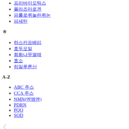
프리바이오틱스
플라즈마로겐
피롤로퀴놀린퀴논
피세틴
ㅎ
하스카프베리
호두오일
회화나무열매
효소
히알루론산
A-Z
ABC 주스
CCA 주스
NMN(엔엠엔)
PDRN
PQQ
SOD