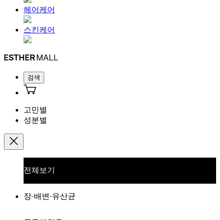
헤어케어
스킨케어
검색
고민별
성분별
전체보기
장·배변·유산균