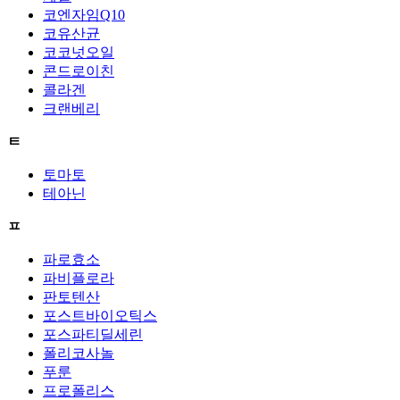
코엔자임Q10
코유산균
코코넛오일
콘드로이친
콜라겐
크랜베리
ㅌ
토마토
테아닌
ㅍ
파로효소
파비플로라
판토텐산
포스트바이오틱스
포스파티딜세린
폴리코사놀
푸룬
프로폴리스