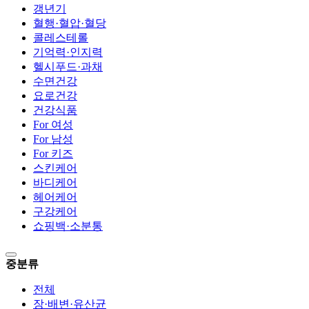
갱년기
혈행·혈압·혈당
콜레스테롤
기억력·인지력
헬시푸드·과채
수면건강
요로건강
건강식품
For 여성
For 남성
For 키즈
스킨케어
바디케어
헤어케어
구강케어
쇼핑백·소분통
중분류
전체
장·배변·유산균