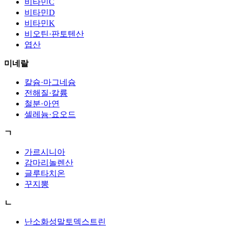
비타민C
비타민D
비타민K
비오틴·판토텐산
엽산
미네랄
칼슘·마그네슘
전해질·칼륨
철분·아연
셀레늄·요오드
ㄱ
가르시니아
감마리놀렌산
글루타치온
꾸지뽕
ㄴ
난소화성말토덱스트린