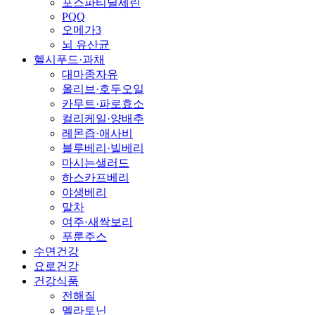
포스파티딜세린
PQQ
오메가3
뇌 유산균
헬시푸드·과채
대마종자유
올리브·호두오일
카무트·파로효소
컬리케일·양배추
레몬즙·애사비
블루베리·빌베리
마시는샐러드
하스카프베리
야생베리
말차
여주·새싹보리
푸룬주스
수면건강
요로건강
건강식품
전해질
멜라토닌