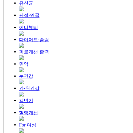
유산균
관절·연골
이너뷰티
다이어트·슬림
피로개선·활력
면역
눈건강
간·위건강
갱년기
혈행개선
For 여성