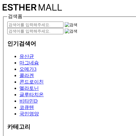
검색폼
인기검색어
유산균
마그네슘
오메가3
콜라겐
콘드로이친
멜라토닌
글루타치온
비타민D
코큐텐
국민영양
카테고리