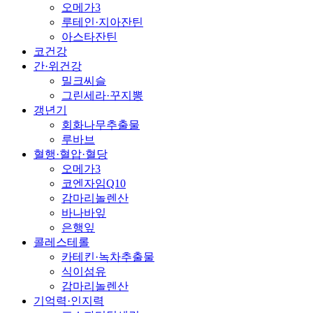
오메가3
루테인·지아잔틴
아스타잔틴
코건강
간·위건강
밀크씨슬
그린세라·꾸지뽕
갱년기
회화나무추출물
루바브
혈행·혈압·혈당
오메가3
코엔자임Q10
감마리놀렌산
바나바잎
은행잎
콜레스테롤
카테킨·녹차추출물
식이섬유
감마리놀렌산
기억력·인지력