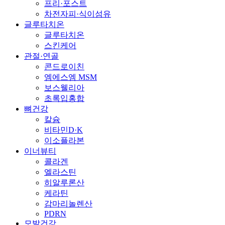
프리·포스트
차전자피·식이섬유
글루타치온
글루타치온
스킨케어
관절·연골
콘드로이친
엠에스엠 MSM
보스웰리아
초록입홍합
뼈건강
칼슘
비타민D·K
이소플라본
이너뷰티
콜라겐
엘라스틴
히알루론산
케라틴
감마리놀렌산
PDRN
모발건강