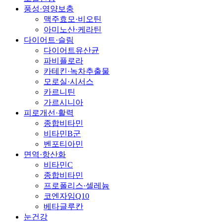
풍성·영양보충
맥주효모·비오틴
아미노산·케라틴
다이어트·슬림
다이어트유산균
파비플로라
카테킨·녹차추출물
모로실·시서스
카르니틴
가르시니아
피로개선·활력
종합비타민
비타민B군
벤포티아민
면역·항산화
비타민C
종합비타민
프로폴리스·셀레늄
코엔자임Q10
베타글루칸
눈건강