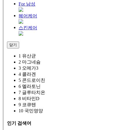
For 남성
헤어케어
스킨케어
닫기
1
유산균
2
마그네슘
3
오메가3
4
콜라겐
5
콘드로이친
6
멜라토닌
7
글루타치온
8
비타민D
9
코큐텐
10
국민영양
인기 검색어