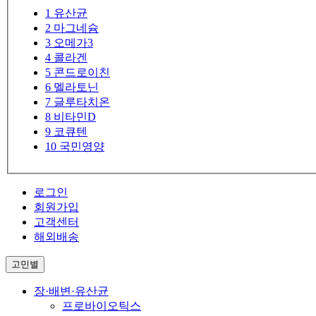
1
유산균
2
마그네슘
3
오메가3
4
콜라겐
5
콘드로이친
6
멜라토닌
7
글루타치온
8
비타민D
9
코큐텐
10
국민영양
로그인
회원가입
고객센터
해외배송
고민별
장·배변·유산균
프로바이오틱스