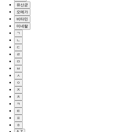
유산균
오메가
비타민
미네랄
ㄱ
ㄴ
ㄷ
ㄹ
ㅁ
ㅂ
ㅅ
ㅇ
ㅈ
ㅊ
ㅋ
ㅌ
ㅍ
ㅎ
A-Z