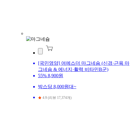
[국민영양] 여에스더 마그네슘 (신경·근육 마
그네슘 & 에너지·활력 비타민B군)
55%
8,900원
박스당 8,000원대~
4.9 (리뷰 17,374개)