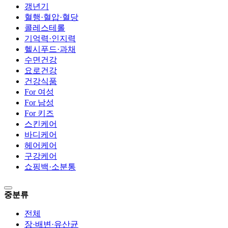
갱년기
혈행·혈압·혈당
콜레스테롤
기억력·인지력
헬시푸드·과채
수면건강
요로건강
건강식품
For 여성
For 남성
For 키즈
스킨케어
바디케어
헤어케어
구강케어
쇼핑백·소분통
중분류
전체
장·배변·유산균