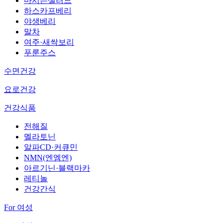
마시는샐러드
하스카프베리
야생베리
말차
여주·새싹보리
푸룬주스
수면건강
요로건강
건강식품
전해질
멜라토닌
알파CD·커큐민
NMN(엔엠엔)
아르기닌·블랙마카
레티놀
건강간식
For 여성