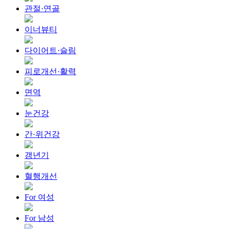
관절·연골
이너뷰티
다이어트·슬림
피로개선·활력
면역
눈건강
간·위건강
갱년기
혈행개선
For 여성
For 남성