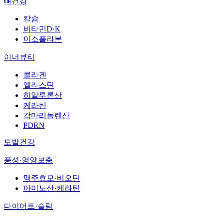
뼈건강
칼슘
비타민D·K
이소플라본
이너뷰티
콜라겐
엘라스틴
히알루론산
케라틴
감마리놀렌산
PDRN
모발건강
풍성·영양보충
맥주효모·비오틴
아미노산·케라틴
다이어트·슬림