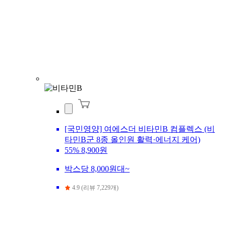
[국민영양] 여에스더 비타민B 컴플렉스 (비
타민B군 8종 올인원 활력·에너지 케어)
55%
8,900원
박스당 8,000원대~
4.9 (리뷰 7,229개)