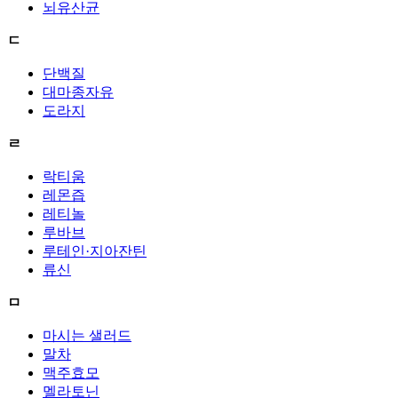
뇌유산균
ㄷ
단백질
대마종자유
도라지
ㄹ
락티움
레몬즙
레티놀
루바브
루테인·지아잔틴
류신
ㅁ
마시는 샐러드
말차
맥주효모
멜라토닌