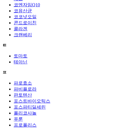
코엔자임Q10
코유산균
코코넛오일
콘드로이친
콜라겐
크랜베리
ㅌ
토마토
테아닌
ㅍ
파로효소
파비플로라
판토텐산
포스트바이오틱스
포스파티딜세린
폴리코사놀
푸룬
프로폴리스