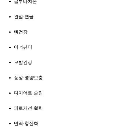
글루타치온
관절·연골
뼈건강
이너뷰티
모발건강
풍성·영양보충
다이어트·슬림
피로개선·활력
면역·항산화