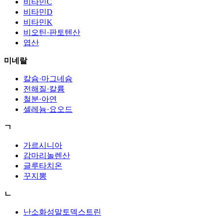
비타민C
비타민D
비타민K
비오틴·판토텐산
엽산
미네랄
칼슘·마그네슘
전해질·칼륨
철분·아연
셀레늄·요오드
ㄱ
가르시니아
감마리놀렌산
글루타치온
꾸지뽕
ㄴ
난소화성말토덱스트린