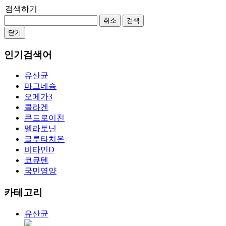
검색하기
취소
검색
닫기
인기검색어
유산균
마그네슘
오메가3
콜라겐
콘드로이친
멜라토닌
글루타치온
비타민D
코큐텐
국민영양
카테고리
유산균