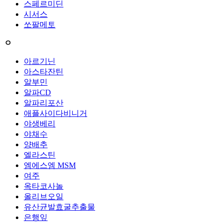
스페르미딘
시서스
쏘팔메토
ㅇ
아르기닌
아스타잔틴
알부민
알파CD
알파리포산
애플사이다비니거
야생베리
야채수
양배추
엘라스틴
엠에스엠 MSM
여주
옥타코사놀
올리브오일
유산균발효굴추출물
은행잎