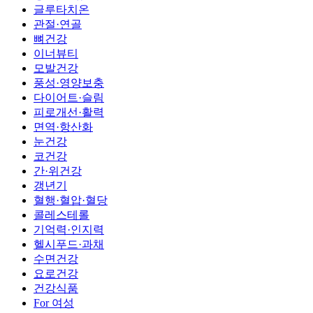
글루타치온
관절·연골
뼈건강
이너뷰티
모발건강
풍성·영양보충
다이어트·슬림
피로개선·활력
면역·항산화
눈건강
코건강
간·위건강
갱년기
혈행·혈압·혈당
콜레스테롤
기억력·인지력
헬시푸드·과채
수면건강
요로건강
건강식품
For 여성