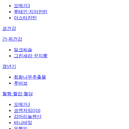
오메가3
루테인·지아잔틴
아스타잔틴
코건강
간·위건강
밀크씨슬
그린세라·꾸지뽕
갱년기
회화나무추출물
루바브
혈행·혈압·혈당
오메가3
코엔자임Q10
감마리놀렌산
바나바잎
은행잎