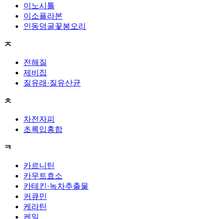
이노시톨
이소플라본
인동덩굴꽃봉오리
ㅈ
전해질
제비집
질유래·질유산균
ㅊ
차전자피
초록입홍합
ㅋ
카르니틴
카무트효소
카테킨·녹차추출물
커큐민
케라틴
케일