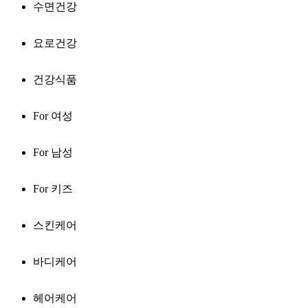
수면건강
요로건강
건강식품
For 여성
For 남성
For 키즈
스킨케어
바디케어
헤어케어