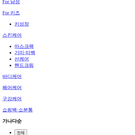
For 남성
For 키즈
키성장
스킨케어
마스크팩
기미·미백
선케어
핸드크림
바디케어
헤어케어
구강케어
쇼핑백·소분통
가나다순
전체