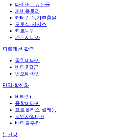
다이어트유산균
파비플로라
카테킨·녹차추출물
모로실·시서스
카르니틴
가르시니아
피로개선·활력
종합비타민
비타민B군
벤포티아민
면역·항산화
비타민C
종합비타민
프로폴리스·셀레늄
코엔자임Q10
베타글루칸
눈건강