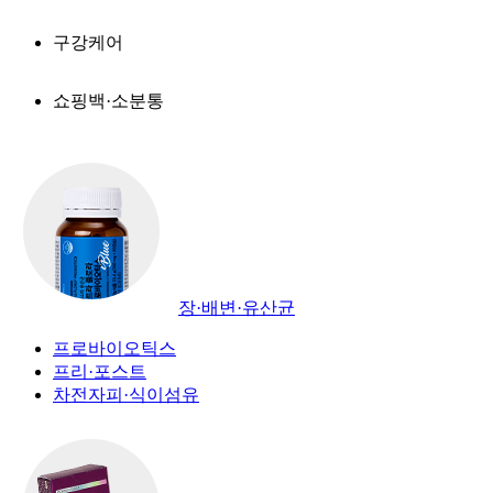
구강케어
쇼핑백·소분통
장·배변·유산균
프로바이오틱스
프리·포스트
차전자피·식이섬유