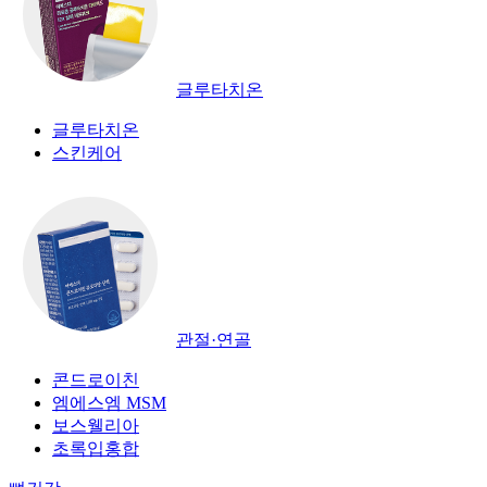
글루타치온
글루타치온
스킨케어
관절·연골
콘드로이친
엠에스엠 MSM
보스웰리아
초록입홍합