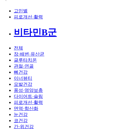
고민별
피로개선·활력
비타민B군
전체
장·배변·유산균
글루타치온
관절·연골
뼈건강
이너뷰티
모발건강
풍성·영양보충
다이어트·슬림
피로개선·활력
면역·항산화
눈건강
코건강
간·위건강