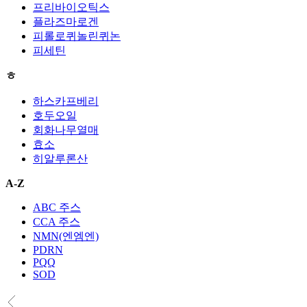
프리바이오틱스
플라즈마로겐
피롤로퀴놀린퀴논
피세틴
ㅎ
하스카프베리
호두오일
회화나무열매
효소
히알루론산
A-Z
ABC 주스
CCA 주스
NMN(엔엠엔)
PDRN
PQQ
SOD