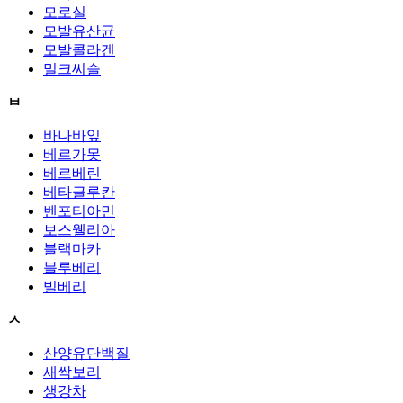
모로실
모발유산균
모발콜라겐
밀크씨슬
ㅂ
바나바잎
베르가못
베르베린
베타글루칸
벤포티아민
보스웰리아
블랙마카
블루베리
빌베리
ㅅ
산양유단백질
새싹보리
생강차