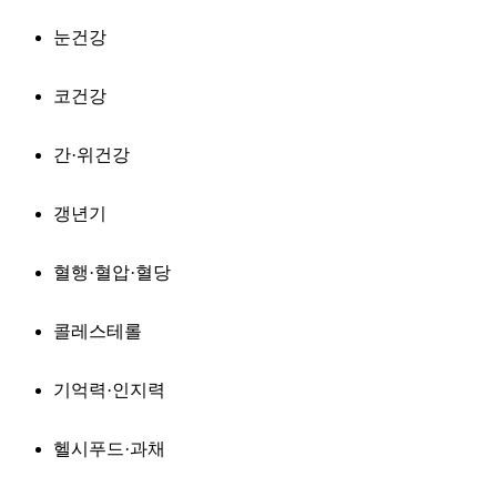
눈건강
코건강
간·위건강
갱년기
혈행·혈압·혈당
콜레스테롤
기억력·인지력
헬시푸드·과채