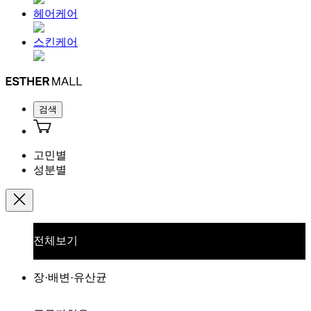
헤어케어
스킨케어
검색
고민별
성분별
전체보기
장·배변·유산균