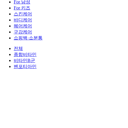
For 남성
For 키즈
스킨케어
바디케어
헤어케어
구강케어
쇼핑백·소분통
전체
종합비타민
비타민B군
벤포티아민