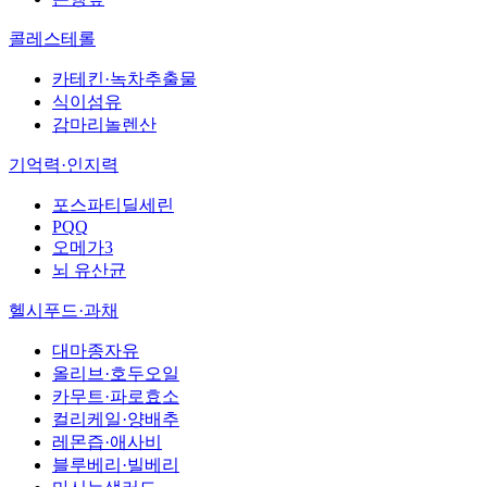
콜레스테롤
카테킨·녹차추출물
식이섬유
감마리놀렌산
기억력·인지력
포스파티딜세린
PQQ
오메가3
뇌 유산균
헬시푸드·과채
대마종자유
올리브·호두오일
카무트·파로효소
컬리케일·양배추
레몬즙·애사비
블루베리·빌베리