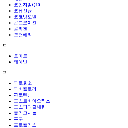
코엔자임Q10
코유산균
코코넛오일
콘드로이친
콜라겐
크랜베리
ㅌ
토마토
테아닌
ㅍ
파로효소
파비플로라
판토텐산
포스트바이오틱스
포스파티딜세린
폴리코사놀
푸룬
프로폴리스