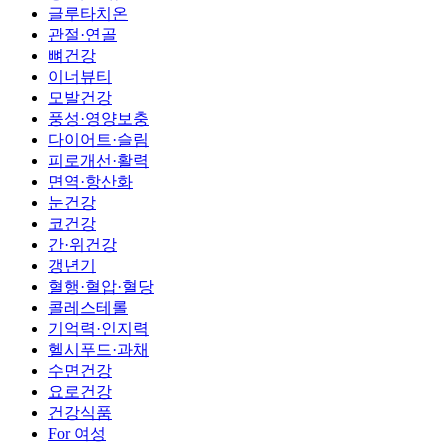
글루타치온
관절·연골
뼈건강
이너뷰티
모발건강
풍성·영양보충
다이어트·슬림
피로개선·활력
면역·항산화
눈건강
코건강
간·위건강
갱년기
혈행·혈압·혈당
콜레스테롤
기억력·인지력
헬시푸드·과채
수면건강
요로건강
건강식품
For 여성