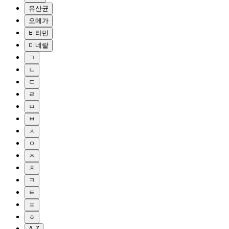
유산균
오메가
비타민
미네랄
ㄱ
ㄴ
ㄷ
ㄹ
ㅁ
ㅂ
ㅅ
ㅇ
ㅈ
ㅊ
ㅋ
ㅌ
ㅍ
ㅎ
A-Z