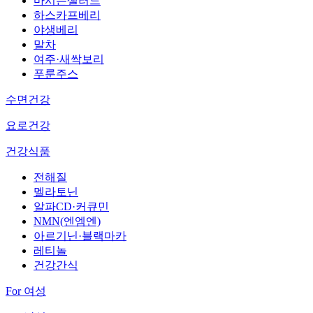
마시는샐러드
하스카프베리
야생베리
말차
여주·새싹보리
푸룬주스
수면건강
요로건강
건강식품
전해질
멜라토닌
알파CD·커큐민
NMN(엔엠엔)
아르기닌·블랙마카
레티놀
건강간식
For 여성