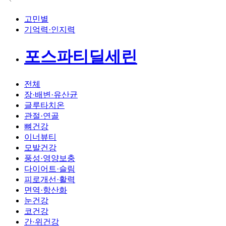
고민별
기억력·인지력
포스파티딜세린
전체
장·배변·유산균
글루타치온
관절·연골
뼈건강
이너뷰티
모발건강
풍성·영양보충
다이어트·슬림
피로개선·활력
면역·항산화
눈건강
코건강
간·위건강