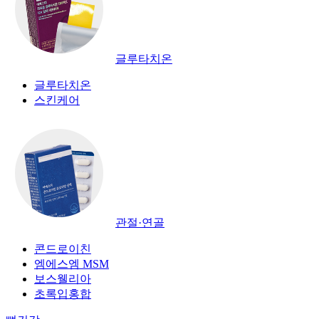
글루타치온
글루타치온
스킨케어
관절·연골
콘드로이친
엠에스엠 MSM
보스웰리아
초록입홍합