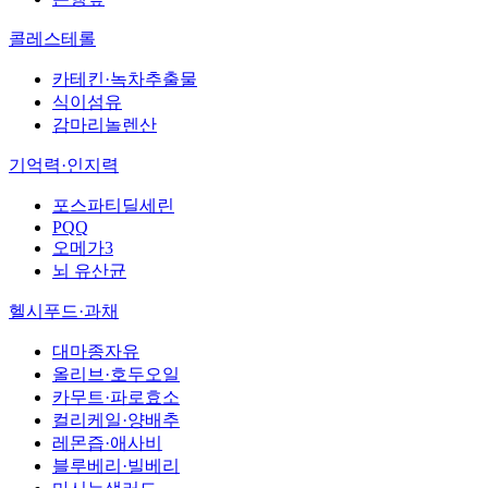
콜레스테롤
카테킨·녹차추출물
식이섬유
감마리놀렌산
기억력·인지력
포스파티딜세린
PQQ
오메가3
뇌 유산균
헬시푸드·과채
대마종자유
올리브·호두오일
카무트·파로효소
컬리케일·양배추
레몬즙·애사비
블루베리·빌베리