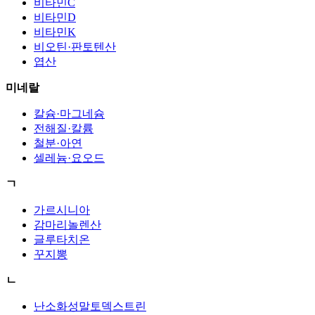
비타민C
비타민D
비타민K
비오틴·판토텐산
엽산
미네랄
칼슘·마그네슘
전해질·칼륨
철분·아연
셀레늄·요오드
ㄱ
가르시니아
감마리놀렌산
글루타치온
꾸지뽕
ㄴ
난소화성말토덱스트린