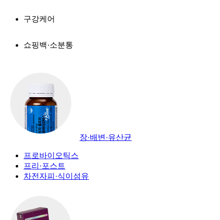
구강케어
쇼핑백·소분통
장·배변·유산균
프로바이오틱스
프리·포스트
차전자피·식이섬유