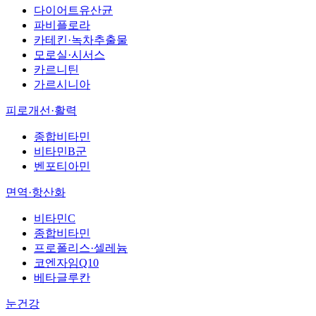
다이어트유산균
파비플로라
카테킨·녹차추출물
모로실·시서스
카르니틴
가르시니아
피로개선·활력
종합비타민
비타민B군
벤포티아민
면역·항산화
비타민C
종합비타민
프로폴리스·셀레늄
코엔자임Q10
베타글루칸
눈건강