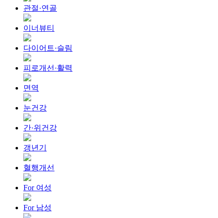
관절·연골
이너뷰티
다이어트·슬림
피로개선·활력
면역
눈건강
간·위건강
갱년기
혈행개선
For 여성
For 남성