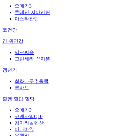
오메가3
루테인·지아잔틴
아스타잔틴
코건강
간·위건강
밀크씨슬
그린세라·꾸지뽕
갱년기
회화나무추출물
루바브
혈행·혈압·혈당
오메가3
코엔자임Q10
감마리놀렌산
바나바잎
은행잎