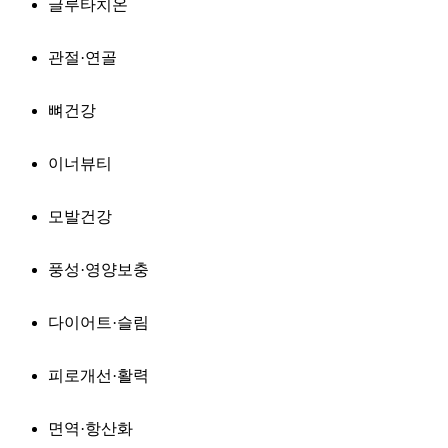
글루타치온
관절·연골
뼈건강
이너뷰티
모발건강
풍성·영양보충
다이어트·슬림
피로개선·활력
면역·항산화