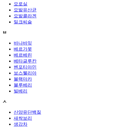
모로실
모발유산균
모발콜라겐
밀크씨슬
ㅂ
바나바잎
베르가못
베르베린
베타글루칸
벤포티아민
보스웰리아
블랙마카
블루베리
빌베리
ㅅ
산양유단백질
새싹보리
생강차