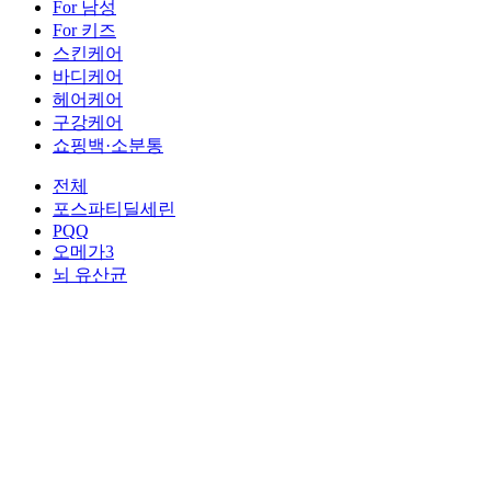
For 남성
For 키즈
스킨케어
바디케어
헤어케어
구강케어
쇼핑백·소분통
전체
포스파티딜세린
PQQ
오메가3
뇌 유산균