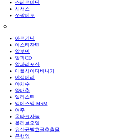
스페르미딘
시서스
쏘팔메토
ㅇ
아르기닌
아스타잔틴
알부민
알파CD
알파리포산
애플사이다비니거
야생베리
야채수
양배추
엘라스틴
엠에스엠 MSM
여주
옥타코사놀
올리브오일
유산균발효굴추출물
은행잎