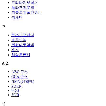
프리바이오틱스
플라즈마로겐
피롤로퀴놀린퀴논
피세틴
ㅎ
하스카프베리
호두오일
회화나무열매
효소
히알루론산
A-Z
ABC 주스
CCA 주스
NMN(엔엠엔)
PDRN
PQQ
SOD