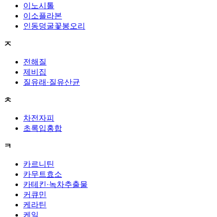
이노시톨
이소플라본
인동덩굴꽃봉오리
ㅈ
전해질
제비집
질유래·질유산균
ㅊ
차전자피
초록입홍합
ㅋ
카르니틴
카무트효소
카테킨·녹차추출물
커큐민
케라틴
케일