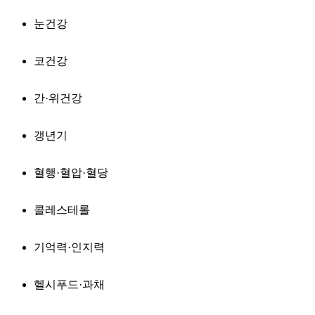
눈건강
코건강
간·위건강
갱년기
혈행·혈압·혈당
콜레스테롤
기억력·인지력
헬시푸드·과채