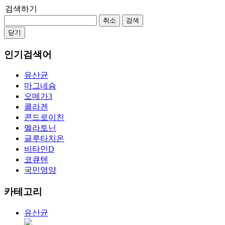
검색하기
취소
검색
닫기
인기검색어
유산균
마그네슘
오메가3
콜라겐
콘드로이친
멜라토닌
글루타치온
비타민D
코큐텐
국민영양
카테고리
유산균