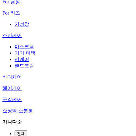
For 남성
For 키즈
키성장
스킨케어
마스크팩
기미·미백
선케어
핸드크림
바디케어
헤어케어
구강케어
쇼핑백·소분통
가나다순
전체