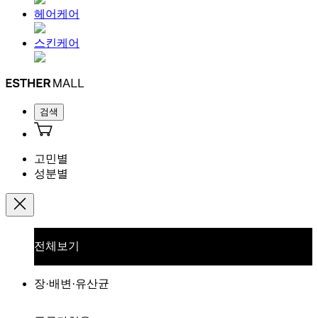
헤어케어
스킨케어
검색
고민별
성분별
전체보기
장·배변·유산균