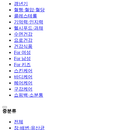
갱년기
혈행·혈압·혈당
콜레스테롤
기억력·인지력
헬시푸드·과채
수면건강
요로건강
건강식품
For 여성
For 남성
For 키즈
스킨케어
바디케어
헤어케어
구강케어
쇼핑백·소분통
중분류
전체
장·배변·유산균