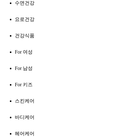
수면건강
요로건강
건강식품
For 여성
For 남성
For 키즈
스킨케어
바디케어
헤어케어