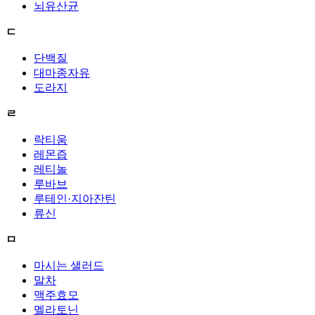
뇌유산균
ㄷ
단백질
대마종자유
도라지
ㄹ
락티움
레몬즙
레티놀
루바브
루테인·지아잔틴
류신
ㅁ
마시는 샐러드
말차
맥주효모
멜라토닌