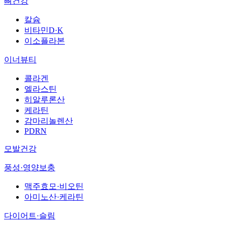
뼈건강
칼슘
비타민D·K
이소플라본
이너뷰티
콜라겐
엘라스틴
히알루론산
케라틴
감마리놀렌산
PDRN
모발건강
풍성·영양보충
맥주효모·비오틴
아미노산·케라틴
다이어트·슬림