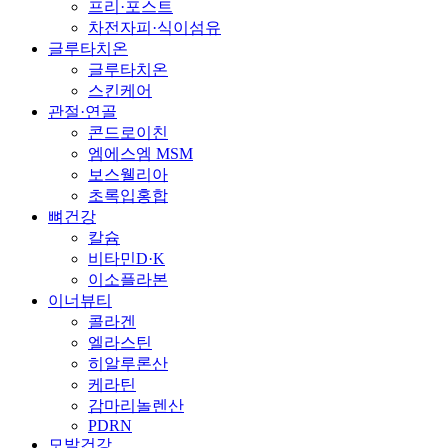
프리·포스트
차전자피·식이섬유
글루타치온
글루타치온
스킨케어
관절·연골
콘드로이친
엠에스엠 MSM
보스웰리아
초록입홍합
뼈건강
칼슘
비타민D·K
이소플라본
이너뷰티
콜라겐
엘라스틴
히알루론산
케라틴
감마리놀렌산
PDRN
모발건강