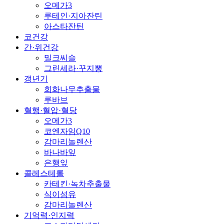
오메가3
루테인·지아잔틴
아스타잔틴
코건강
간·위건강
밀크씨슬
그린세라·꾸지뽕
갱년기
회화나무추출물
루바브
혈행·혈압·혈당
오메가3
코엔자임Q10
감마리놀렌산
바나바잎
은행잎
콜레스테롤
카테킨·녹차추출물
식이섬유
감마리놀렌산
기억력·인지력