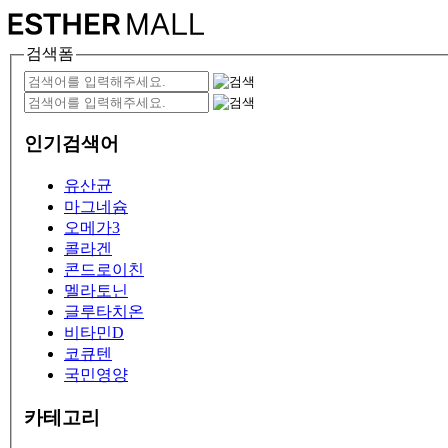
검색폼
인기검색어
유산균
마그네슘
오메가3
콜라겐
콘드로이친
멜라토닌
글루타치온
비타민D
코큐텐
국민영양
카테고리