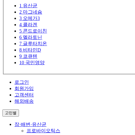
1
유산균
2
마그네슘
3
오메가3
4
콜라겐
5
콘드로이친
6
멜라토닌
7
글루타치온
8
비타민D
9
코큐텐
10
국민영양
로그인
회원가입
고객센터
해외배송
고민별
장·배변·유산균
프로바이오틱스