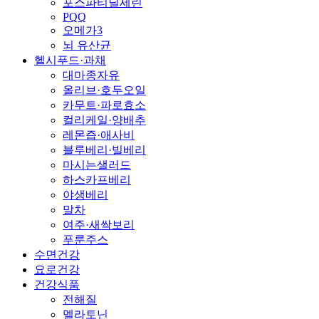
포스파티딜세린
PQQ
오메가3
뇌 유산균
헬시푸드·과채
대마종자유
올리브·호두오일
카무트·파로효소
컬리케일·양배추
레몬즙·애사비
블루베리·빌베리
마시는샐러드
하스카프베리
야생베리
말차
여주·새싹보리
푸룬주스
수면건강
요로건강
건강식품
전해질
멜라토닌