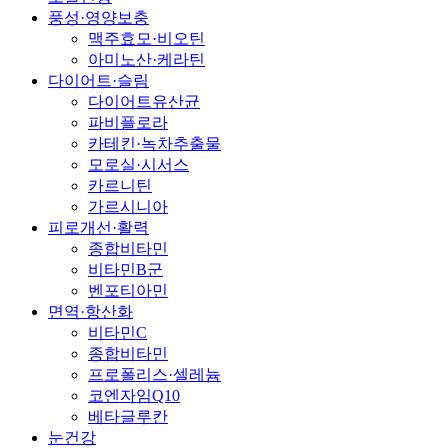
풍성·영양보충
맥주효모·비오틴
아미노산·케라틴
다이어트·슬림
다이어트유산균
파비플로라
카테킨·녹차추출물
모로실·시서스
카르니틴
가르시니아
피로개선·활력
종합비타민
비타민B군
벤포티아민
면역·항산화
비타민C
종합비타민
프로폴리스·셀레늄
코엔자임Q10
베타글루칸
눈건강