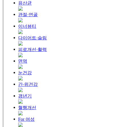
유산균
관절·연골
이너뷰티
다이어트·슬림
피로개선·활력
면역
눈건강
간·위건강
갱년기
혈행개선
For 여성