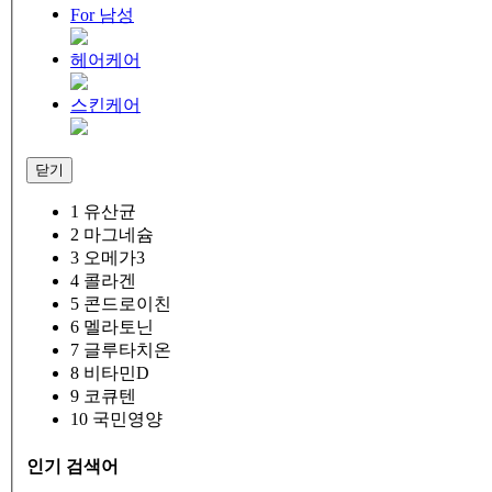
For 남성
헤어케어
스킨케어
닫기
1
유산균
2
마그네슘
3
오메가3
4
콜라겐
5
콘드로이친
6
멜라토닌
7
글루타치온
8
비타민D
9
코큐텐
10
국민영양
인기 검색어