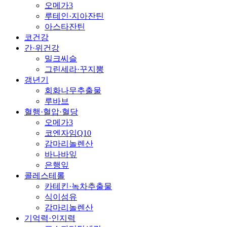
오메가3
루테인·지아잔틴
아스타잔틴
코건강
간·위건강
밀크씨슬
그린세라·꾸지뽕
갱년기
회화나무추출물
루바브
혈행·혈압·혈당
오메가3
코엔자임Q10
감마리놀렌산
바나바잎
은행잎
콜레스테롤
카테킨·녹차추출물
식이섬유
감마리놀렌산
기억력·인지력