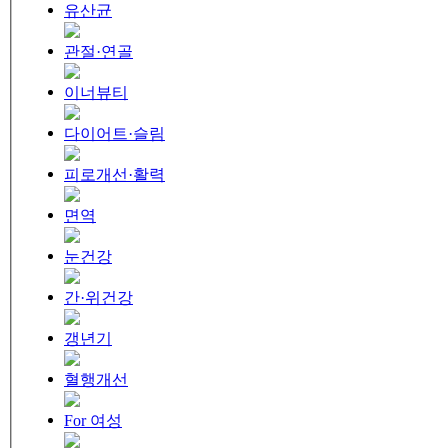
유산균
관절·연골
이너뷰티
다이어트·슬림
피로개선·활력
면역
눈건강
간·위건강
갱년기
혈행개선
For 여성