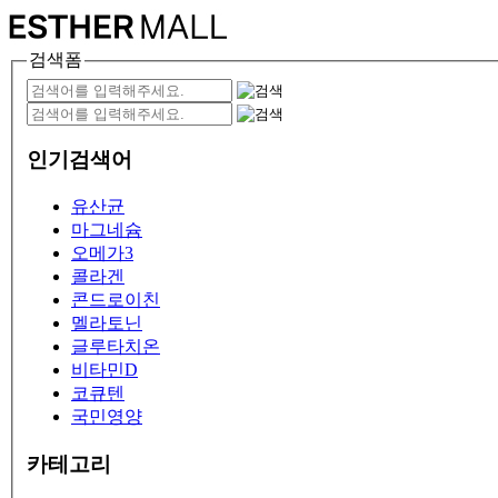
검색폼
인기검색어
유산균
마그네슘
오메가3
콜라겐
콘드로이친
멜라토닌
글루타치온
비타민D
코큐텐
국민영양
카테고리