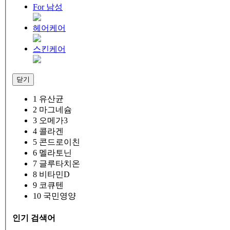
For 남성
헤어케어
스킨케어
닫기
1
유산균
2
마그네슘
3
오메가3
4
콜라겐
5
콘드로이친
6
멜라토닌
7
글루타치온
8
비타민D
9
코큐텐
10
국민영양
인기 검색어