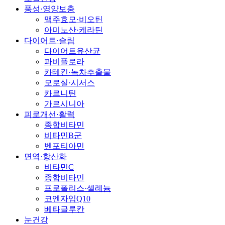
풍성·영양보충
맥주효모·비오틴
아미노산·케라틴
다이어트·슬림
다이어트유산균
파비플로라
카테킨·녹차추출물
모로실·시서스
카르니틴
가르시니아
피로개선·활력
종합비타민
비타민B군
벤포티아민
면역·항산화
비타민C
종합비타민
프로폴리스·셀레늄
코엔자임Q10
베타글루칸
눈건강