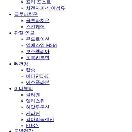
프리·포스트
차전자피·식이섬유
글루타치온
글루타치온
스킨케어
관절·연골
콘드로이친
엠에스엠 MSM
보스웰리아
초록입홍합
뼈건강
칼슘
비타민D·K
이소플라본
이너뷰티
콜라겐
엘라스틴
히알루론산
케라틴
감마리놀렌산
PDRN
모발건강