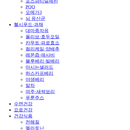
포스파티딜세린
PQQ
오메가3
뇌 유산균
헬시푸드·과채
대마종자유
올리브·호두오일
카무트·파로효소
컬리케일·양배추
레몬즙·애사비
블루베리·빌베리
마시는샐러드
하스카프베리
야생베리
말차
여주·새싹보리
푸룬주스
수면건강
요로건강
건강식품
전해질
멜라토닌