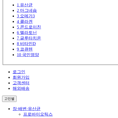
1
유산균
2
마그네슘
3
오메가3
4
콜라겐
5
콘드로이친
6
멜라토닌
7
글루타치온
8
비타민D
9
코큐텐
10
국민영양
로그인
회원가입
고객센터
해외배송
고민별
장·배변·유산균
프로바이오틱스