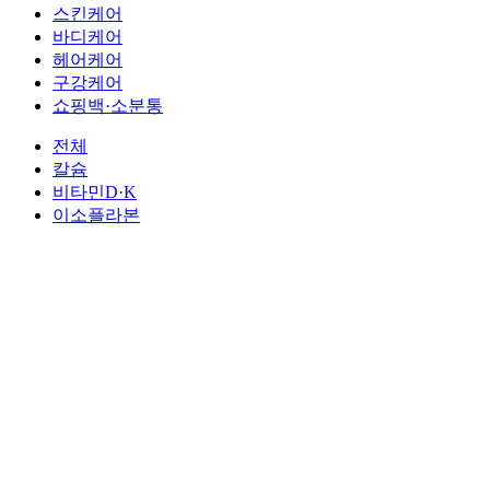
스킨케어
바디케어
헤어케어
구강케어
쇼핑백·소분통
전체
칼슘
비타민D·K
이소플라본