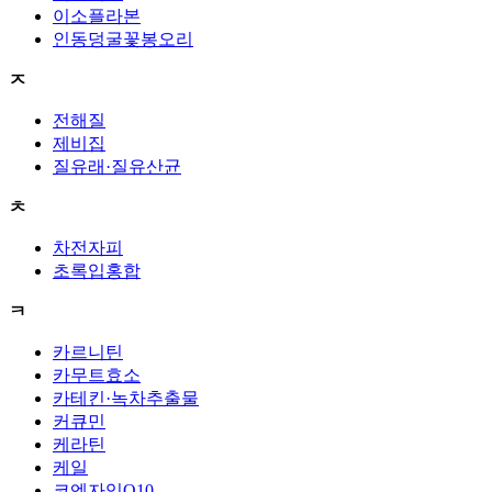
이소플라본
인동덩굴꽃봉오리
ㅈ
전해질
제비집
질유래·질유산균
ㅊ
차전자피
초록입홍합
ㅋ
카르니틴
카무트효소
카테킨·녹차추출물
커큐민
케라틴
케일
코엔자임Q10