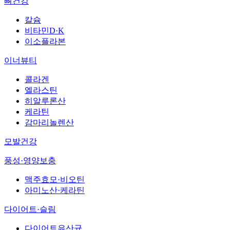
뼈건강
칼슘
비타민D·K
이소플라본
이너뷰티
콜라겐
엘라스틴
히알루론산
케라틴
감마리놀렌산
모발건강
풍성·영양보충
맥주효모·비오틴
아미노산·케라틴
다이어트·슬림
다이어트유산균