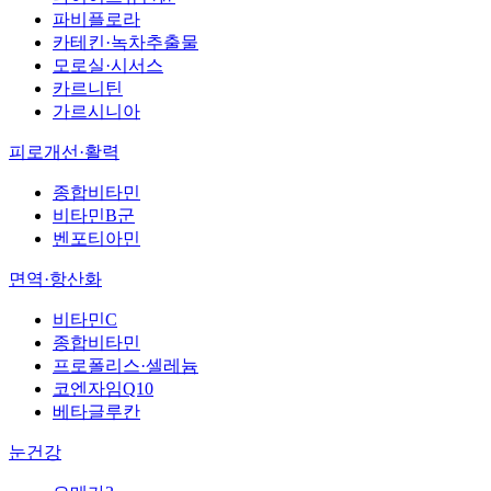
파비플로라
카테킨·녹차추출물
모로실·시서스
카르니틴
가르시니아
피로개선·활력
종합비타민
비타민B군
벤포티아민
면역·항산화
비타민C
종합비타민
프로폴리스·셀레늄
코엔자임Q10
베타글루칸
눈건강