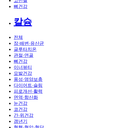
고민별
뼈건강
칼슘
전체
장·배변·유산균
글루타치온
관절·연골
뼈건강
이너뷰티
모발건강
풍성·영양보충
다이어트·슬림
피로개선·활력
면역·항산화
눈건강
코건강
간·위건강
갱년기
혈행·혈압·혈당