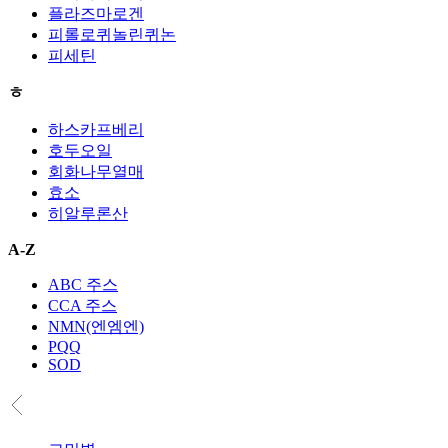
플라즈마로겐
피롤로퀴놀린퀴논
피세틴
ㅎ
하스카프베리
호두오일
회화나무열매
효소
히알루론산
A-Z
ABC 주스
CCA 주스
NMN(엔엠엔)
PQQ
SOD