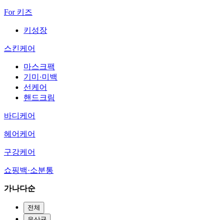
For 키즈
키성장
스킨케어
마스크팩
기미·미백
선케어
핸드크림
바디케어
헤어케어
구강케어
쇼핑백·소분통
가나다순
전체
유산균