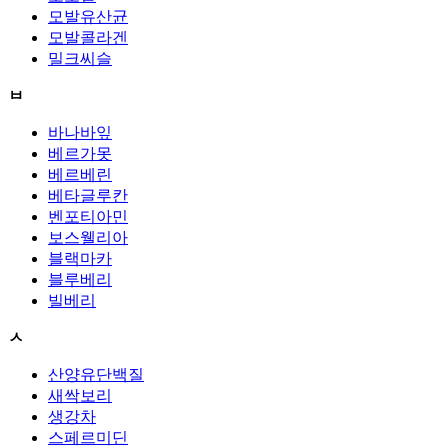
모발유산균
모발콜라겐
밀크씨슬
ㅂ
바나바잎
베르가못
베르베린
베타글루칸
벤포티아민
보스웰리아
블랙마카
블루베리
빌베리
ㅅ
산양유단백질
새싹보리
생강차
스페르미딘