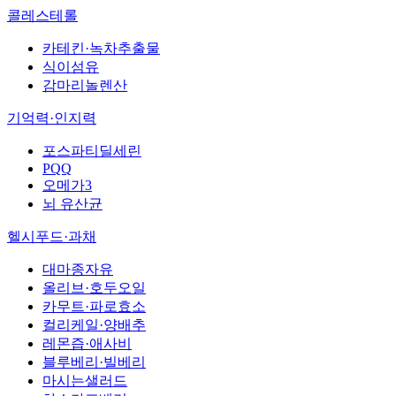
콜레스테롤
카테킨·녹차추출물
식이섬유
감마리놀렌산
기억력·인지력
포스파티딜세린
PQQ
오메가3
뇌 유산균
헬시푸드·과채
대마종자유
올리브·호두오일
카무트·파로효소
컬리케일·양배추
레몬즙·애사비
블루베리·빌베리
마시는샐러드