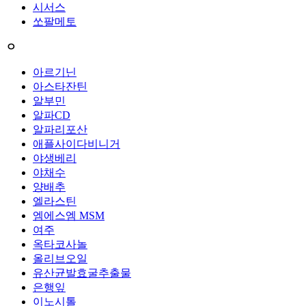
시서스
쏘팔메토
ㅇ
아르기닌
아스타잔틴
알부민
알파CD
알파리포산
애플사이다비니거
야생베리
야채수
양배추
엘라스틴
엠에스엠 MSM
여주
옥타코사놀
올리브오일
유산균발효굴추출물
은행잎
이노시톨