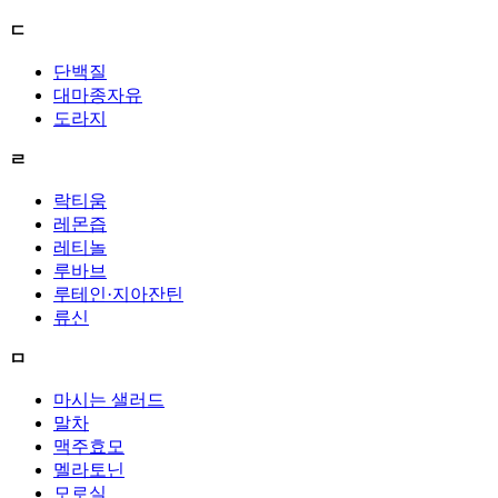
ㄷ
단백질
대마종자유
도라지
ㄹ
락티움
레몬즙
레티놀
루바브
루테인·지아잔틴
류신
ㅁ
마시는 샐러드
말차
맥주효모
멜라토닌
모로실