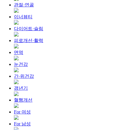
관절·연골
이너뷰티
다이어트·슬림
피로개선·활력
면역
눈건강
간·위건강
갱년기
혈행개선
For 여성
For 남성