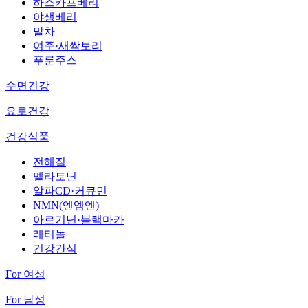
하스카프베리
야생베리
말차
여주·새싹보리
푸룬주스
수면건강
요로건강
건강식품
전해질
멜라토닌
알파CD·커큐민
NMN(엔엠엔)
아르기닌·블랙마카
레티놀
건강간식
For 여성
For 남성