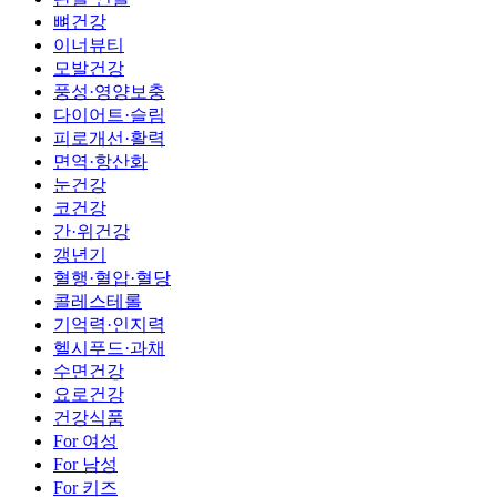
뼈건강
이너뷰티
모발건강
풍성·영양보충
다이어트·슬림
피로개선·활력
면역·항산화
눈건강
코건강
간·위건강
갱년기
혈행·혈압·혈당
콜레스테롤
기억력·인지력
헬시푸드·과채
수면건강
요로건강
건강식품
For 여성
For 남성
For 키즈