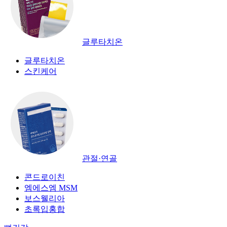
글루타치온
글루타치온
스킨케어
관절·연골
콘드로이친
엠에스엠 MSM
보스웰리아
초록입홍합