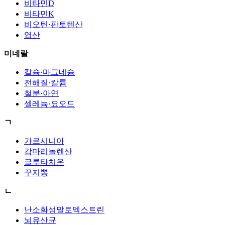
비타민D
비타민K
비오틴·판토텐산
엽산
미네랄
칼슘·마그네슘
전해질·칼륨
철분·아연
셀레늄·요오드
ㄱ
가르시니아
감마리놀렌산
글루타치온
꾸지뽕
ㄴ
난소화성말토덱스트린
뇌유산균