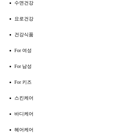
수면건강
요로건강
건강식품
For 여성
For 남성
For 키즈
스킨케어
바디케어
헤어케어