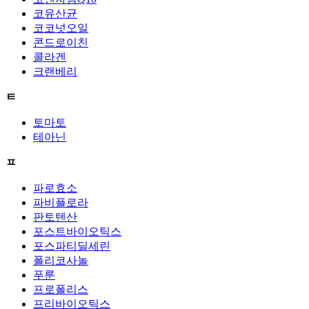
코유산균
코코넛오일
콘드로이친
콜라겐
크랜베리
ㅌ
토마토
테아닌
ㅍ
파로효소
파비플로라
판토텐산
포스트바이오틱스
포스파티딜세린
폴리코사놀
푸룬
프로폴리스
프리바이오틱스