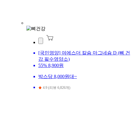
[국민영양] 여에스더 칼슘 마그네슘 D (뼈 건
강 필수영양소)
55%
8,900원
박스당 8,000원대~
4.9 (리뷰 6,826개)