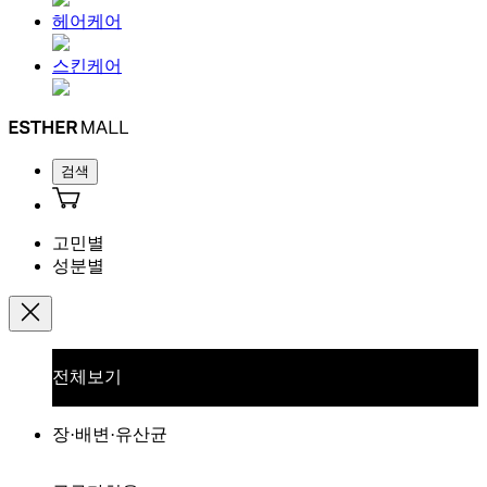
헤어케어
스킨케어
검색
고민별
성분별
전체보기
장·배변·유산균