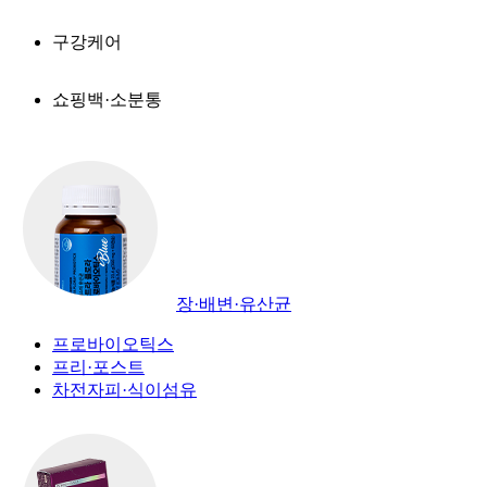
구강케어
쇼핑백·소분통
장·배변·유산균
프로바이오틱스
프리·포스트
차전자피·식이섬유