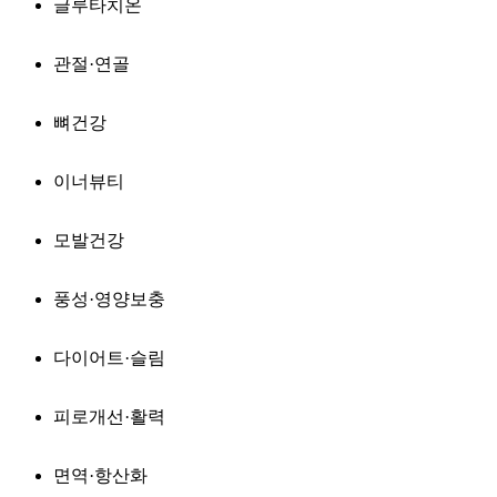
글루타치온
관절·연골
뼈건강
이너뷰티
모발건강
풍성·영양보충
다이어트·슬림
피로개선·활력
면역·항산화