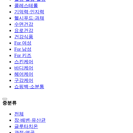
콜레스테롤
기억력·인지력
헬시푸드·과채
수면건강
요로건강
건강식품
For 여성
For 남성
For 키즈
스킨케어
바디케어
헤어케어
구강케어
쇼핑백·소분통
중분류
전체
장·배변·유산균
글루타치온
관절·연골