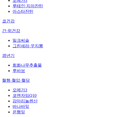
오메가3
루테인·지아잔틴
아스타잔틴
코건강
간·위건강
밀크씨슬
그린세라·꾸지뽕
갱년기
회화나무추출물
루바브
혈행·혈압·혈당
오메가3
코엔자임Q10
감마리놀렌산
바나바잎
은행잎