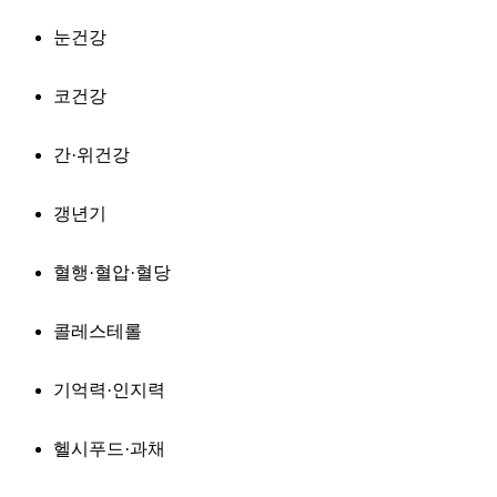
눈건강
코건강
간·위건강
갱년기
혈행·혈압·혈당
콜레스테롤
기억력·인지력
헬시푸드·과채