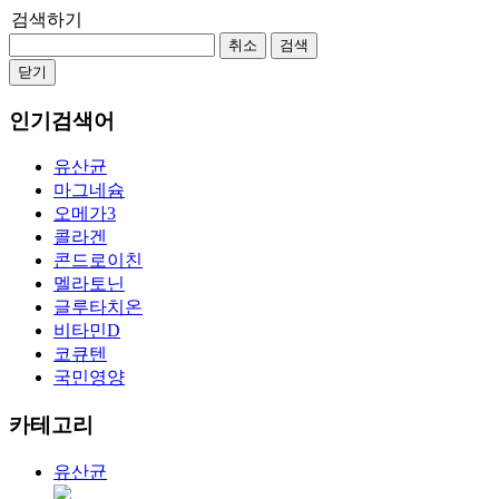
검색하기
취소
검색
닫기
인기검색어
유산균
마그네슘
오메가3
콜라겐
콘드로이친
멜라토닌
글루타치온
비타민D
코큐텐
국민영양
카테고리
유산균